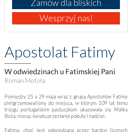
Zamów dla bliskich
Wesprzyj nas!
Apostolat Fatimy
W odwiedzinach u Fatimskiej Pani
Roman Motoła
Pomiędzy 25 a 29 maja wraz z grupą Apostołów Fatimy
pielgrzymowaliśmy do miejsca, w którym 109 lat temu
trojgu portugalskim pastuszkom ukazywała się Matka
Boża, niosąc światu przesłanie pokuty i nadziei.
Fatima, choć jest odwiedzana przez bardzo licznych