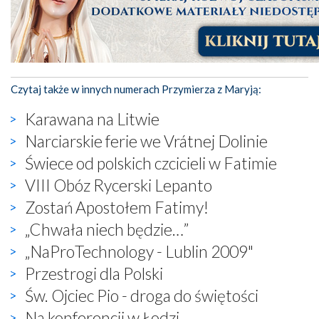
Czytaj także w innych numerach Przymierza z Maryją:
Karawana na Litwie
Narciarskie ferie we Vrátnej Dolinie
Świece od polskich czcicieli w Fatimie
VIII Obóz Rycerski Lepanto
Zostań Apostołem Fatimy!
„Chwała niech będzie…”
„NaProTechnology - Lublin 2009"
Przestrogi dla Polski
Św. Ojciec Pio - droga do świętości
Na konferencji w Łodzi