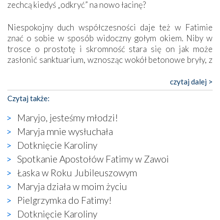
zechcą kiedyś „odkryć” na nowo łacinę?
Niespokojny duch współczesności daje też w Fatimie
znać o sobie w sposób widoczny gołym okiem. Niby w
trosce o prostotę i skromność stara się on jak może
zasłonić sanktuarium, wznosząc wokół betonowe bryły, z
których niektóre nawet zostały poświęcone jako miejsca
katolickiego kultu. Tylko co wspólnego z żywą,
czytaj dalej >
autentyczną wiarą mogą mieć płaskie, szare bunkry albo
Czytaj także:
kaplice, w których Tabernakulum przypomina bardziej
skrzynkę na narzędzia? Albo co powiedzieć o ustawionym
Maryjo, jesteśmy młodzi!
tuż przy nowej bazylice wielkim krzyżu, na którym
Maryja mnie wysłuchała
zamiast Chrystusa umieszczono dziwaczną postać jakby
Dotknięcie Karoliny
wyjętą ze starożytnych hieroglifów? W kulturowym
kontekście naszych czasów to raczej karykatura niż godny
Spotkanie Apostołów Fatimy w Zawoi
wizerunek Zbawiciela…
Łaska w Roku Jubileuszowym
Zatem nawet w bezpośrednim otoczeniu sanktuarium
Maryja działa w moim życiu
naocznie przekonaliśmy się, że wewnątrz Kościoła toczy
Pielgrzymka do Fatimy!
się ogromna walka o kształt katolicyzmu i o serca
wierzących. Do czego to zmaganie może prowadzić,
Dotknięcie Karoliny