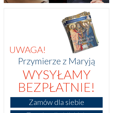
UWAGA!
Przymierze z Maryją
WYSYŁAMY
BEZPŁATNIE!
Zamów dla siebie