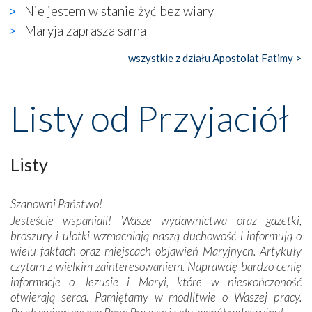
widzieliśmy w urokliwym, niewielkim mieście Obidos,
Nie jestem w stanie żyć bez wiary
gdzie w miejscu dawnego kościoła działa dzisiaj…
Maryja zaprasza sama
księgarnia.
wszystkie z działu Apostolat Fatimy >
Nasze pielgrzymkowe wyprawy, których celem były
wspaniałe klasztory w miasteczku Alcobaça czy w Batalhi,
przeniosły nas do czasów, gdy świątynie bez wątpienia
Listy od Przyjaciół
wznoszono na chwałę Bożą, na przykład – w podzięce za
Opatrznościową pomoc w wygranej bitwie o
niepodległość kraju. Zachwyt budziła potężna, a zarazem
misterna architektura tych monumentalnych dzieł,
Listy
wspaniałe zdobienia, dbałość ich twórców o detale,
połączenie talentów z wytrwałością i pracowitością
Szanowni Państwo!
budowniczych.
Jesteście wspaniali! Wasze wydawnictwa oraz gazetki,
broszury i ulotki wzmacniają naszą duchowość i informują o
Podążyliśmy też śladami fatimskich wizjonerów – Łucji
wielu faktach oraz miejscach objawień Maryjnych. Artykuły
dos Santos oraz świętych Hiacynty i Franciszka Marto.
czytam z wielkim zainteresowaniem. Naprawdę bardzo cenię
Modliliśmy się przy ich grobach. Odprawiliśmy Drogę
informacje o Jezusie i Maryi, które w nieskończoność
Krzyżową w ich rodzinnych stronach, odwiedziliśmy
otwierają serca. Pamiętamy w modlitwie o Waszej pracy.
domy, w których żyli.