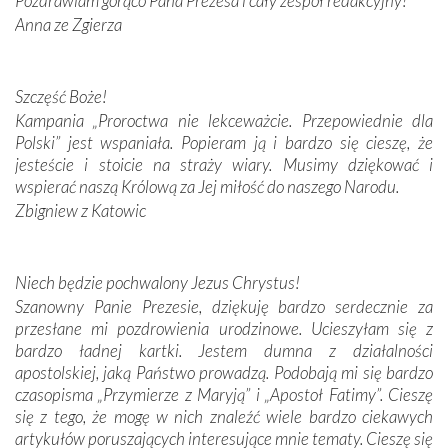
Pozdrawiam gorąco Pana Prezesa i cały zespół redakcyjny!
Anna ze Zgierza
W miejscu objawień Matki Bożej zapaliliśmy świece
przywiezione wraz z intencjami powierzonymi nam przez
Darczyńców w ramach akcji „Twoje światło w Fatimie”.
Podczas tej kilkudniowej wyprawy na każdym kroku
Szczęść Boże!
spotykaliśmy się z serdeczną otwartością
Kampania „Proroctwa nie lekceważcie. Przepowiednie dla
Portugalczyków. Podziwialiśmy ich ludową sztukę i
Polski” jest wspaniała. Popieram ją i bardzo się cieszę, że
zwyczaje. Mimo że nasze kraje są od siebie bardzo
jesteście i stoicie na straży wiary. Musimy dziękować i
oddalone, w żaden sposób nie czuliśmy się obco.
wspierać naszą Królową za Jej miłość do naszego Narodu.
Sprawiła to oczywiście sama Matka Boża, ale też
Zbigniew z Katowic
kulturowa bliskość biorąca swój początek w naszej
wspólnej wierze. Podczas wyjazdów do historycznych
miejsc, które znalazły się na trasie naszej pielgrzymki,
Niech będzie pochwalony Jezus Chrystus!
mieliśmy okazję przekonać się, że Maryja swoją opieką
Szanowny Panie Prezesie, dziękuję bardzo serdecznie za
otacza nie tylko nasz naród, lecz wszystkie nacje, które
przesłane mi pozdrowienia urodzinowe. Ucieszyłam się z
się Jej ufnie oddają, a także każdą osobę, która zawierza
bardzo ładnej kartki. Jestem dumna z działalności
Jej siebie oraz swych bliskich.
apostolskiej, jaką Państwo prowadzą. Podobają mi się bardzo
czasopisma „Przymierze z Maryją” i „Apostoł Fatimy”. Cieszę
Dzieje Portugalii to również historia wierności Bogu i
się z tego, że mogę w nich znaleźć wiele bardzo ciekawych
odstępstw, także w życiu władców. Trudne momenty w
artykułów poruszających interesujące mnie tematy. Cieszę się
wymiarze tak osobistym, jak i zbiorowym, przypominają o