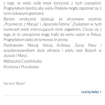
z tego, że wiele osób może korzystać z tych czasopism.
konieczności ciągłego zabiegania o własną duszę i o łaskę
Pragnęłabym bardzo, aby wielu Polaków mogło zapoznać się z
Opatrzności. Wierność przynosi pomyślność –
tymi ciekawymi gazetami.
przynajmniej w życiu duchowym. Odstępstwo owocuje
Bardzo serdecznie dziękuję za otrzymane ostatnio
nieszczęściem i śmiercią. Te uniwersalne prawdy
„Przymierze z Maryją” i „Apostoła Fatimy”. Znalazłam w tych
przychodziły na myśl, gdy słuchaliśmy opowieści
numerach wiele interesujących mnie zagadnień. Cieszę się z
przewodników o portugalskich monarchach i wodzach,
tego, że te czasopisma mogą trafić do wielu rodzin w Polsce.
zwycięskich bitwach i nieszczęśliwych losach grzesznych
Pragnęłabym dalej otrzymywać te pisma.
kochanków.
Pozdrawiam Maryję Naszą Królową. Życzę Panu i
współpracownikom dużo zdrowia i wielu łask Bożych w
Byli tym razem pośród Apostołów Fatimy reprezentanci
Jezusie i Maryi.
każdego spośród żyjących pokoleń. Najmłodszy uczestnik
Wdzięczna Czytelniczka
liczył sobie 13 lat, zaś senior, pan Zdzisław – już 94.
–
Krystyna z Pruszkowa
Całe życie marzyłem, by tu przyjechać
– przyznał w
rozmowie.
Nasza pielgrzymka nie byłaby tak bogata w duchową treść
Szczęść Boże!
bez obecności duszpasterza – księdza Krzysztofa.
Bardzo dziękuję za przysyłanie mi „Przymierza z Maryją”. Jest
czytaj dalej >
Oprócz zapewnienia nam możliwości codziennego
to pismo, które bardzo sobie cenię i szanuję. Redagujecie
wysłuchania Mszy Świętej, dawał on wyrazy swej
ciekawe artykuły. Zawsze czekam na nowe numery i pragnę
niezwykłej czci dla Matki Bożej śpiewem
Godzinek
i
poinformować, że zawsze będę Was wspierać. Niech Pan Bóg