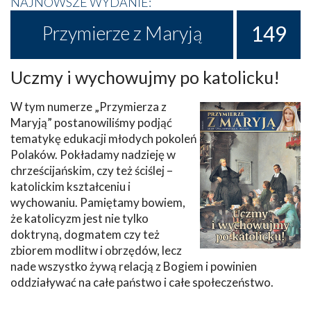
NAJNOWSZE WYDANIE:
149
Przymierze z Maryją
Uczmy i wychowujmy po katolicku!
W tym numerze „Przymierza z
Maryją” postanowiliśmy podjąć
tematykę edukacji młodych pokoleń
Polaków. Pokładamy nadzieję w
chrześcijańskim, czy też ściślej –
katolickim kształceniu i
wychowaniu. Pamiętamy bowiem,
że katolicyzm jest nie tylko
doktryną, dogmatem czy też
zbiorem modlitw i obrzędów, lecz
nade wszystko żywą relacją z Bogiem i powinien
oddziaływać na całe państwo i całe społeczeństwo.