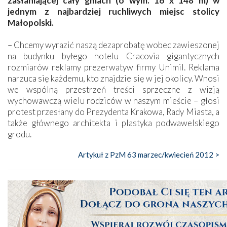
zasłaniającej cały gmach (o wym. 16 x 148 m) w
jednym z najbardziej ruchliwych miejsc stolicy
Małopolski.
– Chcemy wyrazić naszą dezaprobatę wobec zawieszonej
na budynku byłego hotelu Cracovia gigantycznych
rozmiarów reklamy prezerwatyw firmy Unimil. Reklama
narzuca się każdemu, kto znajdzie się w jej okolicy. Wnosi
we wspólną przestrzeń treści sprzeczne z wizją
wychowawczą wielu rodziców w naszym mieście – głosi
protest przesłany do Prezydenta Krakowa, Rady Miasta, a
także głównego architekta i plastyka podwawelskiego
grodu.
Artykuł z PzM 63 marzec/kwiecień 2012 >