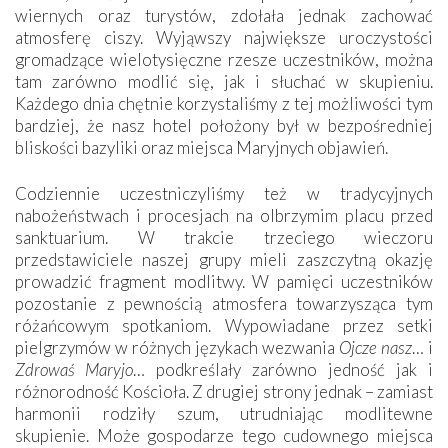
wiernych oraz turystów, zdołała jednak zachować
atmosferę ciszy. Wyjąwszy największe uroczystości
gromadzące wielotysięczne rzesze uczestników, można
tam zarówno modlić się, jak i słuchać w skupieniu.
Każdego dnia chętnie korzystaliśmy z tej możliwości tym
bardziej, że nasz hotel położony był w bezpośredniej
bliskości bazyliki oraz miejsca Maryjnych objawień.
Codziennie uczestniczyliśmy też w tradycyjnych
nabożeństwach i procesjach na olbrzymim placu przed
sanktuarium. W trakcie trzeciego wieczoru
przedstawiciele naszej grupy mieli zaszczytną okazję
prowadzić fragment modlitwy. W pamięci uczestników
pozostanie z pewnością atmosfera towarzysząca tym
różańcowym spotkaniom. Wypowiadane przez setki
pielgrzymów w różnych językach wezwania
Ojcze nasz
… i
Zdrowaś Maryjo
… podkreślały zarówno jedność jak i
różnorodność Kościoła. Z drugiej strony jednak – zamiast
harmonii rodziły szum, utrudniając modlitewne
skupienie. Może gospodarze tego cudownego miejsca