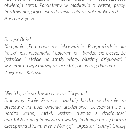
Krzyżową w ich rodzinnych stronach, odwiedziliśmy
otwierają serca. Pamiętamy w modlitwie o Waszej pracy.
domy, w których żyli.
Pozdrawiam gorąco Pana Prezesa i cały zespół redakcyjny!
Anna ze Zgierza
W miejscu objawień Matki Bożej zapaliliśmy świece
przywiezione wraz z intencjami powierzonymi nam przez
Darczyńców w ramach akcji „Twoje światło w Fatimie”.
Szczęść Boże!
Podczas tej kilkudniowej wyprawy na każdym kroku
Kampania „Proroctwa nie lekceważcie. Przepowiednie dla
spotykaliśmy się z serdeczną otwartością
Polski” jest wspaniała. Popieram ją i bardzo się cieszę, że
Portugalczyków. Podziwialiśmy ich ludową sztukę i
jesteście i stoicie na straży wiary. Musimy dziękować i
zwyczaje. Mimo że nasze kraje są od siebie bardzo
wspierać naszą Królową za Jej miłość do naszego Narodu.
oddalone, w żaden sposób nie czuliśmy się obco.
Zbigniew z Katowic
Sprawiła to oczywiście sama Matka Boża, ale też
kulturowa bliskość biorąca swój początek w naszej
wspólnej wierze. Podczas wyjazdów do historycznych
miejsc, które znalazły się na trasie naszej pielgrzymki,
Niech będzie pochwalony Jezus Chrystus!
mieliśmy okazję przekonać się, że Maryja swoją opieką
Szanowny Panie Prezesie, dziękuję bardzo serdecznie za
otacza nie tylko nasz naród, lecz wszystkie nacje, które
przesłane mi pozdrowienia urodzinowe. Ucieszyłam się z
się Jej ufnie oddają, a także każdą osobę, która zawierza
bardzo ładnej kartki. Jestem dumna z działalności
Jej siebie oraz swych bliskich.
apostolskiej, jaką Państwo prowadzą. Podobają mi się bardzo
czasopisma „Przymierze z Maryją” i „Apostoł Fatimy”. Cieszę