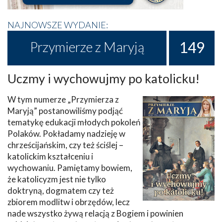
NAJNOWSZE WYDANIE:
149
Przymierze z Maryją
Uczmy i wychowujmy po katolicku!
W tym numerze „Przymierza z
Maryją” postanowiliśmy podjąć
tematykę edukacji młodych pokoleń
Polaków. Pokładamy nadzieję w
chrześcijańskim, czy też ściślej –
katolickim kształceniu i
wychowaniu. Pamiętamy bowiem,
że katolicyzm jest nie tylko
doktryną, dogmatem czy też
zbiorem modlitw i obrzędów, lecz
nade wszystko żywą relacją z Bogiem i powinien