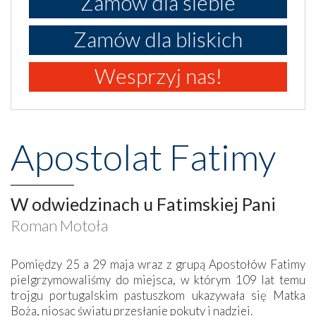
Zamów dla siebie
Zamów dla bliskich
Wesprzyj nas!
Apostolat Fatimy
W odwiedzinach u Fatimskiej Pani
Roman Motoła
Pomiędzy 25 a 29 maja wraz z grupą Apostołów Fatimy
pielgrzymowaliśmy do miejsca, w którym 109 lat temu
trojgu portugalskim pastuszkom ukazywała się Matka
Boża, niosąc światu przesłanie pokuty i nadziei.