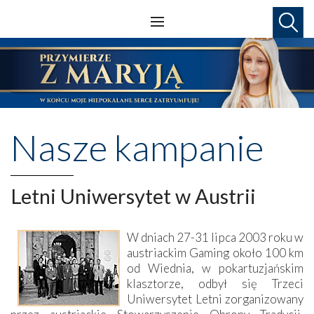
Nasze kampanie
Letni Uniwersytet w Austrii
W dniach 27-31 lipca 2003 roku w
austriackim Gaming około 100 km
od Wiednia, w pokartuzjańskim
klasztorze, odbył się Trzeci
Uniwersytet Letni zorganizowany