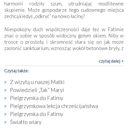
harmonii rodziły szum, utrudniając modlitewne
skupienie. Może gospodarze tego cudownego miejsca
zechcą kiedyś „odkryć” na nowo łacinę?
Niespokojny duch współczesności daje też w Fatimie
znać o sobie w sposób widoczny gołym okiem. Niby w
trosce o prostotę i skromność stara się on jak może
zasłonić sanktuarium, wznosząc wokół betonowe bryły, z
których niektóre nawet zostały poświęcone jako miejsca
katolickiego kultu. Tylko co wspólnego z żywą,
czytaj dalej >
autentyczną wiarą mogą mieć płaskie, szare bunkry albo
Czytaj także:
kaplice, w których Tabernakulum przypomina bardziej
skrzynkę na narzędzia? Albo co powiedzieć o ustawionym
Z wizytą u naszej Matki
tuż przy nowej bazylice wielkim krzyżu, na którym
Powiedzieli „Tak” Maryi
zamiast Chrystusa umieszczono dziwaczną postać jakby
Pielgrzymka do Fatimy
wyjętą ze starożytnych hieroglifów? W kulturowym
kontekście naszych czasów to raczej karykatura niż godny
Pielgrzymkowa lekcja chrześcijaństwa
wizerunek Zbawiciela…
Pielgrzymka do Fatimy
Zatem nawet w bezpośrednim otoczeniu sanktuarium
Światło wiary
naocznie przekonaliśmy się, że wewnątrz Kościoła toczy