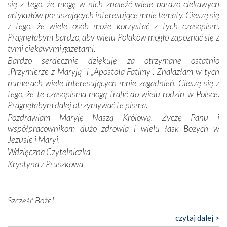
Dzieje Portugalii to również historia wierności Bogu i
się z tego, że mogę w nich znaleźć wiele bardzo ciekawych
odstępstw, także w życiu władców. Trudne momenty w
artykułów poruszających interesujące mnie tematy. Cieszę się
wymiarze tak osobistym, jak i zbiorowym, przypominają o
z tego, że wiele osób może korzystać z tych czasopism.
konieczności ciągłego zabiegania o własną duszę i o łaskę
Pragnęłabym bardzo, aby wielu Polaków mogło zapoznać się z
Opatrzności. Wierność przynosi pomyślność –
tymi ciekawymi gazetami.
przynajmniej w życiu duchowym. Odstępstwo owocuje
Bardzo serdecznie dziękuję za otrzymane ostatnio
nieszczęściem i śmiercią. Te uniwersalne prawdy
„Przymierze z Maryją” i „Apostoła Fatimy”. Znalazłam w tych
przychodziły na myśl, gdy słuchaliśmy opowieści
numerach wiele interesujących mnie zagadnień. Cieszę się z
przewodników o portugalskich monarchach i wodzach,
tego, że te czasopisma mogą trafić do wielu rodzin w Polsce.
zwycięskich bitwach i nieszczęśliwych losach grzesznych
Pragnęłabym dalej otrzymywać te pisma.
kochanków.
Pozdrawiam Maryję Naszą Królową. Życzę Panu i
współpracownikom dużo zdrowia i wielu łask Bożych w
Byli tym razem pośród Apostołów Fatimy reprezentanci
Jezusie i Maryi.
każdego spośród żyjących pokoleń. Najmłodszy uczestnik
Wdzięczna Czytelniczka
liczył sobie 13 lat, zaś senior, pan Zdzisław – już 94.
–
Krystyna z Pruszkowa
Całe życie marzyłem, by tu przyjechać
– przyznał w
rozmowie.
Szczęść Boże!
Nasza pielgrzymka nie byłaby tak bogata w duchową treść
Bardzo dziękuję za przysyłanie mi „Przymierza z Maryją”. Jest
bez obecności duszpasterza – księdza Krzysztofa.
czytaj dalej >
to pismo, które bardzo sobie cenię i szanuję. Redagujecie
Oprócz zapewnienia nam możliwości codziennego