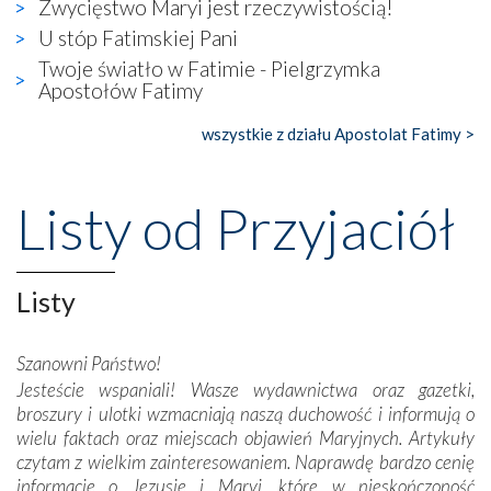
Zwycięstwo Maryi jest rzeczywistością!
się ogromna walka o kształt katolicyzmu i o serca
wierzących. Do czego to zmaganie może prowadzić,
U stóp Fatimskiej Pani
widzieliśmy w urokliwym, niewielkim mieście Obidos,
Twoje światło w Fatimie - Pielgrzymka
gdzie w miejscu dawnego kościoła działa dzisiaj…
Apostołów Fatimy
księgarnia.
wszystkie z działu Apostolat Fatimy >
Nasze pielgrzymkowe wyprawy, których celem były
wspaniałe klasztory w miasteczku Alcobaça czy w Batalhi,
przeniosły nas do czasów, gdy świątynie bez wątpienia
Listy od Przyjaciół
wznoszono na chwałę Bożą, na przykład – w podzięce za
Opatrznościową pomoc w wygranej bitwie o
niepodległość kraju. Zachwyt budziła potężna, a zarazem
Listy
misterna architektura tych monumentalnych dzieł,
wspaniałe zdobienia, dbałość ich twórców o detale,
połączenie talentów z wytrwałością i pracowitością
Szanowni Państwo!
budowniczych.
Jesteście wspaniali! Wasze wydawnictwa oraz gazetki,
broszury i ulotki wzmacniają naszą duchowość i informują o
Podążyliśmy też śladami fatimskich wizjonerów – Łucji
wielu faktach oraz miejscach objawień Maryjnych. Artykuły
dos Santos oraz świętych Hiacynty i Franciszka Marto.
czytam z wielkim zainteresowaniem. Naprawdę bardzo cenię
Modliliśmy się przy ich grobach. Odprawiliśmy Drogę
informacje o Jezusie i Maryi, które w nieskończoność