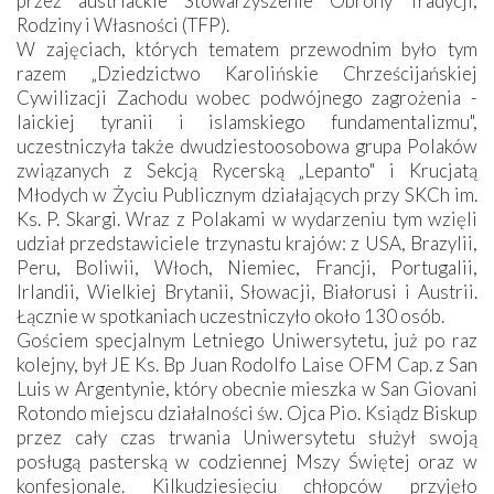
przez austriackie Stowarzyszenie Obrony Tradycji,
Rodziny i Własności (TFP).
W zajęciach, których tematem przewodnim było tym
razem „Dziedzictwo Karolińskie Chrześcijańskiej
Cywilizacji Zachodu wobec podwójnego zagrożenia -
laickiej tyranii i islamskiego fundamentalizmu",
uczestniczyła także dwudziestoosobowa grupa Polaków
związanych z Sekcją Rycerską „Lepanto" i Krucjatą
Młodych w Życiu Publicznym działających przy SKCh im.
Ks. P. Skargi. Wraz z Polakami w wydarzeniu tym wzięli
udział przedstawiciele trzynastu krajów: z USA, Brazylii,
Peru, Boliwii, Włoch, Niemiec, Francji, Portugalii,
Irlandii, Wielkiej Brytanii, Słowacji, Białorusi i Austrii.
Łącznie w spotkaniach uczestniczyło około 130 osób.
Gościem specjalnym Letniego Uniwersytetu, już po raz
kolejny, był JE Ks. Bp Juan Rodolfo Laise OFM Cap. z San
Luis w Argentynie, który obecnie mieszka w San Giovani
Rotondo miejscu działalności św. Ojca Pio. Ksiądz Biskup
przez cały czas trwania Uniwersytetu służył swoją
posługą pasterską w codziennej Mszy Świętej oraz w
konfesjonale. Kilkudziesięciu chłopców przyjęło