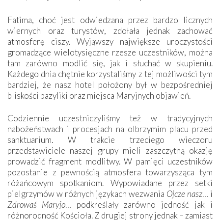
Fatima, choć jest odwiedzana przez bardzo licznych
wiernych oraz turystów, zdołała jednak zachować
atmosferę ciszy. Wyjąwszy największe uroczystości
gromadzące wielotysięczne rzesze uczestników, można
tam zarówno modlić się, jak i słuchać w skupieniu.
Każdego dnia chętnie korzystaliśmy z tej możliwości tym
bardziej, że nasz hotel położony był w bezpośredniej
bliskości bazyliki oraz miejsca Maryjnych objawień.
Codziennie uczestniczyliśmy też w tradycyjnych
nabożeństwach i procesjach na olbrzymim placu przed
sanktuarium. W trakcie trzeciego wieczoru
przedstawiciele naszej grupy mieli zaszczytną okazję
prowadzić fragment modlitwy. W pamięci uczestników
pozostanie z pewnością atmosfera towarzysząca tym
różańcowym spotkaniom. Wypowiadane przez setki
pielgrzymów w różnych językach wezwania
Ojcze nasz
… i
Zdrowaś Maryjo
… podkreślały zarówno jedność jak i
różnorodność Kościoła. Z drugiej strony jednak – zamiast