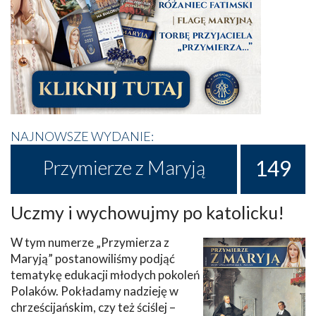
NAJNOWSZE WYDANIE:
149
Przymierze z Maryją
Uczmy i wychowujmy po katolicku!
W tym numerze „Przymierza z
Maryją” postanowiliśmy podjąć
tematykę edukacji młodych pokoleń
Polaków. Pokładamy nadzieję w
chrześcijańskim, czy też ściślej –