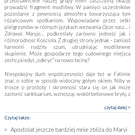
przedstawiciele naszej grupy mieli zaszczytną okazję
prowadzić fragment modlitwy. W pamięci uczestników
pozostanie z pewnością atmosfera towarzysząca tym
różańcowym spotkaniom. Wypowiadane przez setki
pielgrzymów w różnych językach wezwania
Ojcze nasz
… i
Zdrowaś Maryjo
… podkreślały zarówno jedność jak i
różnorodność Kościoła. Z drugiej strony jednak – zamiast
harmonii rodziły szum, utrudniając modlitewne
skupienie. Może gospodarze tego cudownego miejsca
zechcą kiedyś „odkryć” na nowo łacinę?
Niespokojny duch współczesności daje też w Fatimie
znać o sobie w sposób widoczny gołym okiem. Niby w
trosce o prostotę i skromność stara się on jak może
zasłonić sanktuarium, wznosząc wokół betonowe bryły, z
których niektóre nawet zostały poświęcone jako miejsca
katolickiego kultu. Tylko co wspólnego z żywą,
czytaj dalej >
autentyczną wiarą mogą mieć płaskie, szare bunkry albo
Czytaj także:
kaplice, w których Tabernakulum przypomina bardziej
skrzynkę na narzędzia? Albo co powiedzieć o ustawionym
Apostolat jeszcze bardziej mnie zbliża do Maryi
tuż przy nowej bazylice wielkim krzyżu, na którym