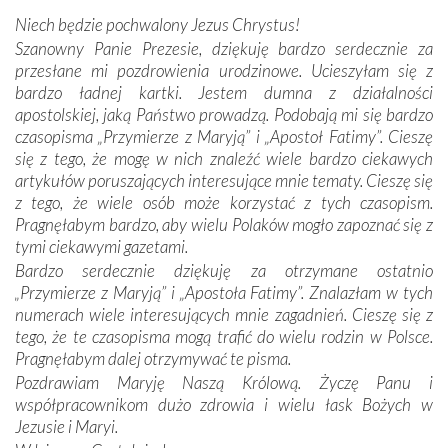
miejsc, które znalazły się na trasie naszej pielgrzymki,
Niech będzie pochwalony Jezus Chrystus!
mieliśmy okazję przekonać się, że Maryja swoją opieką
Szanowny Panie Prezesie, dziękuję bardzo serdecznie za
otacza nie tylko nasz naród, lecz wszystkie nacje, które
przesłane mi pozdrowienia urodzinowe. Ucieszyłam się z
się Jej ufnie oddają, a także każdą osobę, która zawierza
bardzo ładnej kartki. Jestem dumna z działalności
Jej siebie oraz swych bliskich.
apostolskiej, jaką Państwo prowadzą. Podobają mi się bardzo
czasopisma „Przymierze z Maryją” i „Apostoł Fatimy”. Cieszę
Dzieje Portugalii to również historia wierności Bogu i
się z tego, że mogę w nich znaleźć wiele bardzo ciekawych
odstępstw, także w życiu władców. Trudne momenty w
artykułów poruszających interesujące mnie tematy. Cieszę się
wymiarze tak osobistym, jak i zbiorowym, przypominają o
z tego, że wiele osób może korzystać z tych czasopism.
konieczności ciągłego zabiegania o własną duszę i o łaskę
Pragnęłabym bardzo, aby wielu Polaków mogło zapoznać się z
Opatrzności. Wierność przynosi pomyślność –
tymi ciekawymi gazetami.
przynajmniej w życiu duchowym. Odstępstwo owocuje
Bardzo serdecznie dziękuję za otrzymane ostatnio
nieszczęściem i śmiercią. Te uniwersalne prawdy
„Przymierze z Maryją” i „Apostoła Fatimy”. Znalazłam w tych
przychodziły na myśl, gdy słuchaliśmy opowieści
numerach wiele interesujących mnie zagadnień. Cieszę się z
przewodników o portugalskich monarchach i wodzach,
tego, że te czasopisma mogą trafić do wielu rodzin w Polsce.
zwycięskich bitwach i nieszczęśliwych losach grzesznych
Pragnęłabym dalej otrzymywać te pisma.
kochanków.
Pozdrawiam Maryję Naszą Królową. Życzę Panu i
współpracownikom dużo zdrowia i wielu łask Bożych w
Byli tym razem pośród Apostołów Fatimy reprezentanci
Jezusie i Maryi.
każdego spośród żyjących pokoleń. Najmłodszy uczestnik