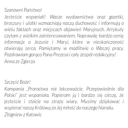
połączenie talentów z wytrwałością i pracowitością
Szanowni Państwo!
budowniczych.
Jesteście wspaniali! Wasze wydawnictwa oraz gazetki,
broszury i ulotki wzmacniają naszą duchowość i informują o
Podążyliśmy też śladami fatimskich wizjonerów – Łucji
wielu faktach oraz miejscach objawień Maryjnych. Artykuły
dos Santos oraz świętych Hiacynty i Franciszka Marto.
czytam z wielkim zainteresowaniem. Naprawdę bardzo cenię
Modliliśmy się przy ich grobach. Odprawiliśmy Drogę
informacje o Jezusie i Maryi, które w nieskończoność
Krzyżową w ich rodzinnych stronach, odwiedziliśmy
otwierają serca. Pamiętamy w modlitwie o Waszej pracy.
domy, w których żyli.
Pozdrawiam gorąco Pana Prezesa i cały zespół redakcyjny!
Anna ze Zgierza
W miejscu objawień Matki Bożej zapaliliśmy świece
przywiezione wraz z intencjami powierzonymi nam przez
Darczyńców w ramach akcji „Twoje światło w Fatimie”.
Podczas tej kilkudniowej wyprawy na każdym kroku
Szczęść Boże!
spotykaliśmy się z serdeczną otwartością
Kampania „Proroctwa nie lekceważcie. Przepowiednie dla
Portugalczyków. Podziwialiśmy ich ludową sztukę i
Polski” jest wspaniała. Popieram ją i bardzo się cieszę, że
zwyczaje. Mimo że nasze kraje są od siebie bardzo
jesteście i stoicie na straży wiary. Musimy dziękować i
oddalone, w żaden sposób nie czuliśmy się obco.
wspierać naszą Królową za Jej miłość do naszego Narodu.
Sprawiła to oczywiście sama Matka Boża, ale też
Zbigniew z Katowic
kulturowa bliskość biorąca swój początek w naszej
wspólnej wierze. Podczas wyjazdów do historycznych