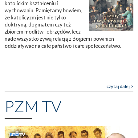
katolickim kształceniu i
wychowaniu. Pamiętamy bowiem,
że katolicyzm jest nie tylko
doktryną, dogmatem czy też
zbiorem modlitw i obrzędów, lecz
nade wszystko żywą relacją z Bogiem i powinien
oddziaływać na całe państwo i całe społeczeństwo.
czytaj dalej >
PZM TV