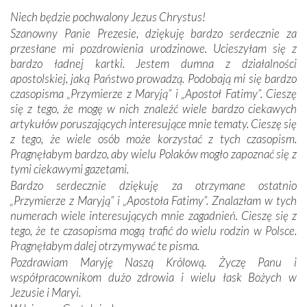
miejsc, które znalazły się na trasie naszej pielgrzymki,
Niech będzie pochwalony Jezus Chrystus!
mieliśmy okazję przekonać się, że Maryja swoją opieką
Szanowny Panie Prezesie, dziękuję bardzo serdecznie za
otacza nie tylko nasz naród, lecz wszystkie nacje, które
przesłane mi pozdrowienia urodzinowe. Ucieszyłam się z
się Jej ufnie oddają, a także każdą osobę, która zawierza
bardzo ładnej kartki. Jestem dumna z działalności
Jej siebie oraz swych bliskich.
apostolskiej, jaką Państwo prowadzą. Podobają mi się bardzo
czasopisma „Przymierze z Maryją” i „Apostoł Fatimy”. Cieszę
Dzieje Portugalii to również historia wierności Bogu i
się z tego, że mogę w nich znaleźć wiele bardzo ciekawych
odstępstw, także w życiu władców. Trudne momenty w
artykułów poruszających interesujące mnie tematy. Cieszę się
wymiarze tak osobistym, jak i zbiorowym, przypominają o
z tego, że wiele osób może korzystać z tych czasopism.
konieczności ciągłego zabiegania o własną duszę i o łaskę
Pragnęłabym bardzo, aby wielu Polaków mogło zapoznać się z
Opatrzności. Wierność przynosi pomyślność –
tymi ciekawymi gazetami.
przynajmniej w życiu duchowym. Odstępstwo owocuje
Bardzo serdecznie dziękuję za otrzymane ostatnio
nieszczęściem i śmiercią. Te uniwersalne prawdy
„Przymierze z Maryją” i „Apostoła Fatimy”. Znalazłam w tych
przychodziły na myśl, gdy słuchaliśmy opowieści
numerach wiele interesujących mnie zagadnień. Cieszę się z
przewodników o portugalskich monarchach i wodzach,
tego, że te czasopisma mogą trafić do wielu rodzin w Polsce.
zwycięskich bitwach i nieszczęśliwych losach grzesznych
Pragnęłabym dalej otrzymywać te pisma.
kochanków.
Pozdrawiam Maryję Naszą Królową. Życzę Panu i
współpracownikom dużo zdrowia i wielu łask Bożych w
Byli tym razem pośród Apostołów Fatimy reprezentanci
Jezusie i Maryi.
każdego spośród żyjących pokoleń. Najmłodszy uczestnik