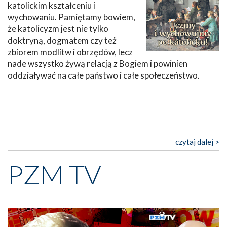
katolickim kształceniu i
wychowaniu. Pamiętamy bowiem,
że katolicyzm jest nie tylko
doktryną, dogmatem czy też
zbiorem modlitw i obrzędów, lecz
nade wszystko żywą relacją z Bogiem i powinien
oddziaływać na całe państwo i całe społeczeństwo.
czytaj dalej >
PZM TV