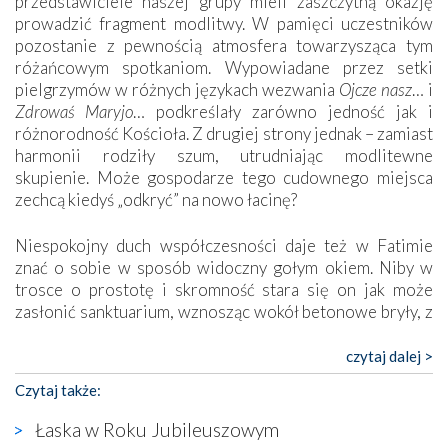
przedstawiciele naszej grupy mieli zaszczytną okazję
prowadzić fragment modlitwy. W pamięci uczestników
pozostanie z pewnością atmosfera towarzysząca tym
różańcowym spotkaniom. Wypowiadane przez setki
pielgrzymów w różnych językach wezwania
Ojcze nasz
… i
Zdrowaś Maryjo
… podkreślały zarówno jedność jak i
różnorodność Kościoła. Z drugiej strony jednak – zamiast
harmonii rodziły szum, utrudniając modlitewne
skupienie. Może gospodarze tego cudownego miejsca
zechcą kiedyś „odkryć” na nowo łacinę?
Niespokojny duch współczesności daje też w Fatimie
znać o sobie w sposób widoczny gołym okiem. Niby w
trosce o prostotę i skromność stara się on jak może
zasłonić sanktuarium, wznosząc wokół betonowe bryły, z
których niektóre nawet zostały poświęcone jako miejsca
katolickiego kultu. Tylko co wspólnego z żywą,
czytaj dalej >
autentyczną wiarą mogą mieć płaskie, szare bunkry albo
Czytaj także:
kaplice, w których Tabernakulum przypomina bardziej
skrzynkę na narzędzia? Albo co powiedzieć o ustawionym
Łaska w Roku Jubileuszowym
tuż przy nowej bazylice wielkim krzyżu, na którym