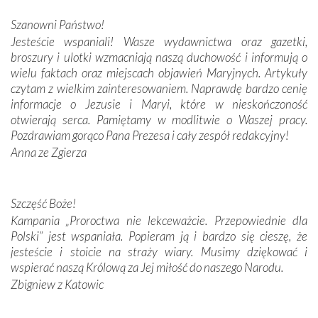
połączenie talentów z wytrwałością i pracowitością
Szanowni Państwo!
budowniczych.
Jesteście wspaniali! Wasze wydawnictwa oraz gazetki,
broszury i ulotki wzmacniają naszą duchowość i informują o
Podążyliśmy też śladami fatimskich wizjonerów – Łucji
wielu faktach oraz miejscach objawień Maryjnych. Artykuły
dos Santos oraz świętych Hiacynty i Franciszka Marto.
czytam z wielkim zainteresowaniem. Naprawdę bardzo cenię
Modliliśmy się przy ich grobach. Odprawiliśmy Drogę
informacje o Jezusie i Maryi, które w nieskończoność
Krzyżową w ich rodzinnych stronach, odwiedziliśmy
otwierają serca. Pamiętamy w modlitwie o Waszej pracy.
domy, w których żyli.
Pozdrawiam gorąco Pana Prezesa i cały zespół redakcyjny!
Anna ze Zgierza
W miejscu objawień Matki Bożej zapaliliśmy świece
przywiezione wraz z intencjami powierzonymi nam przez
Darczyńców w ramach akcji „Twoje światło w Fatimie”.
Podczas tej kilkudniowej wyprawy na każdym kroku
Szczęść Boże!
spotykaliśmy się z serdeczną otwartością
Kampania „Proroctwa nie lekceważcie. Przepowiednie dla
Portugalczyków. Podziwialiśmy ich ludową sztukę i
Polski” jest wspaniała. Popieram ją i bardzo się cieszę, że
zwyczaje. Mimo że nasze kraje są od siebie bardzo
jesteście i stoicie na straży wiary. Musimy dziękować i
oddalone, w żaden sposób nie czuliśmy się obco.
wspierać naszą Królową za Jej miłość do naszego Narodu.
Sprawiła to oczywiście sama Matka Boża, ale też
Zbigniew z Katowic
kulturowa bliskość biorąca swój początek w naszej
wspólnej wierze. Podczas wyjazdów do historycznych