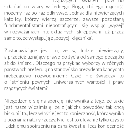
rządzących światem powinno
skłaniać do wiary w jednego Boga, którego mądrość
możemy raz po raz odkrywać. Jednak dla niewierzących
katolicy, którzy wierzą szczerze, zawsze pozostaną
fundamentalistami niepotrafiącymi się wspiąć „wyżej"
w rozważaniach intelektualnych, skrępowani już przez
samo to, że występują z „pozycji klęcznika".
Zastanawiające jest to, że są ludzie niewierzący,
a przecież uznający prawo do życia od samego początku
aż do śmierci. Dlaczego na przykład wyborcy w różnych
państwach preferują na stanowisko prezydenta kandydata
niebędącego rozwodnikiem? Czyż nie świadczy to
o istnieniu pewnych uniwersalnych wartości i praw
rządzących światem?
Niegodzenie się na aborcję, nie wynika z tego, że takie
jest nasze widzimisię, że z jakichś powodów tak chcą
biskupi itp., lecz właśnie jest to konieczność, która wynika
z poznania natury rzeczy. Nie jest to uleganie tylko czysto
ludzkiemu spojrzeniu na daną kwestię, lecz konieczność