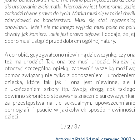
dla uratowania życia matki. Niemożliwy jest kompromis, gdzie
zachodzi równe prawo do życia. Matka musi się w takiej chwili
zdecydować na bohaterstwo. Musi się stać męczennicą
obowiązku. Jeżeli nie ma innego wyjścia, musi polec na polu
chwały, jak żołnierz. Takie jest prawo bojowe.
I dodaje, że jej
dobro musi ustąpić przed dobrem ogólnej natury.
A co robić, gdy zgwałcono niewinną dziewczynkę, czy ona
też ma urodzić? Tak, ona też musi urodzić. Należy ją
otoczyć szczególną opieką, zapewnić wszelką możliwą
pomoc związaną nie tylko z donoszeniem i urodzeniem
dziecka, które tak jak i ona jest niewinne, ale i
z ukończeniem szkoły itp. Swoją drogą coś takiego
powinno skłonić do stosowania znacznie surowszych kar
za przestępstwa na tle seksualnym, upowszechnianie
pornografii i psucie w jakikolwiek sposób niewinności
dzieci.
1
/
2
/
3
/
Artykuł z PzM 34 maj, czerwiec 2007 >