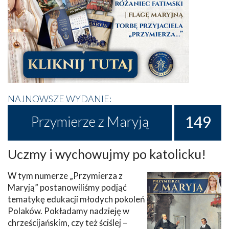
NAJNOWSZE WYDANIE:
149
Przymierze z Maryją
Uczmy i wychowujmy po katolicku!
W tym numerze „Przymierza z
Maryją” postanowiliśmy podjąć
tematykę edukacji młodych pokoleń
Polaków. Pokładamy nadzieję w
chrześcijańskim, czy też ściślej –