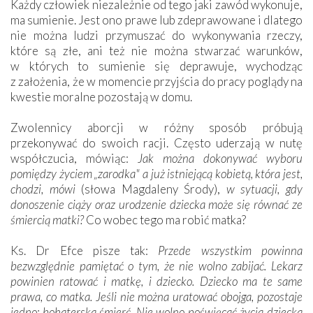
Każdy człowiek niezależnie od tego jaki zawód wykonuje,
ma sumienie. Jest ono prawe lub zdeprawowane i dlatego
nie można ludzi przymuszać do wykonywania rzeczy,
które są złe, ani też nie można stwarzać warunków,
w których to sumienie się deprawuje, wychodząc
z założenia, że w momencie przyjścia do pracy poglądy na
kwestie moralne pozostają w domu.
Zwolennicy aborcji w różny sposób próbują
przekonywać do swoich racji. Często uderzają w nutę
współczucia, mówiąc:
Jak można dokonywać wyboru
pomiędzy życiem „zarodka" a już istniejącą kobietą, która jest,
chodzi, mówi
(słowa Magdaleny Środy),
w sytuacji, gdy
donoszenie ciąży oraz urodzenie dziecka może się równać ze
śmiercią matki?
Co wobec tego ma robić matka?
Ks. Dr Efce pisze tak:
Przede wszystkim powinna
bezwzględnie pamiętać o tym, że nie wolno zabijać. Lekarz
powinien ratować i matkę, i dziecko. Dziecko ma te same
prawa, co matka. Jeśli nie można uratować obojga, pozostaje
jedno: bohaterska śmierć. Nie wolno poświęcać życia dziecka