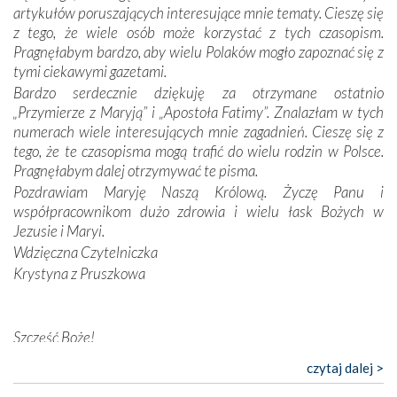
wymiarze tak osobistym, jak i zbiorowym, przypominają o
artykułów poruszających interesujące mnie tematy. Cieszę się
konieczności ciągłego zabiegania o własną duszę i o łaskę
z tego, że wiele osób może korzystać z tych czasopism.
Opatrzności. Wierność przynosi pomyślność –
Pragnęłabym bardzo, aby wielu Polaków mogło zapoznać się z
przynajmniej w życiu duchowym. Odstępstwo owocuje
tymi ciekawymi gazetami.
nieszczęściem i śmiercią. Te uniwersalne prawdy
Bardzo serdecznie dziękuję za otrzymane ostatnio
przychodziły na myśl, gdy słuchaliśmy opowieści
„Przymierze z Maryją” i „Apostoła Fatimy”. Znalazłam w tych
przewodników o portugalskich monarchach i wodzach,
numerach wiele interesujących mnie zagadnień. Cieszę się z
zwycięskich bitwach i nieszczęśliwych losach grzesznych
tego, że te czasopisma mogą trafić do wielu rodzin w Polsce.
kochanków.
Pragnęłabym dalej otrzymywać te pisma.
Pozdrawiam Maryję Naszą Królową. Życzę Panu i
Byli tym razem pośród Apostołów Fatimy reprezentanci
współpracownikom dużo zdrowia i wielu łask Bożych w
każdego spośród żyjących pokoleń. Najmłodszy uczestnik
Jezusie i Maryi.
liczył sobie 13 lat, zaś senior, pan Zdzisław – już 94.
–
Wdzięczna Czytelniczka
Całe życie marzyłem, by tu przyjechać
– przyznał w
Krystyna z Pruszkowa
rozmowie.
Nasza pielgrzymka nie byłaby tak bogata w duchową treść
Szczęść Boże!
bez obecności duszpasterza – księdza Krzysztofa.
Oprócz zapewnienia nam możliwości codziennego
Bardzo dziękuję za przysyłanie mi „Przymierza z Maryją”. Jest
czytaj dalej >
wysłuchania Mszy Świętej, dawał on wyrazy swej
to pismo, które bardzo sobie cenię i szanuję. Redagujecie
niezwykłej czci dla Matki Bożej śpiewem
Godzinek
i