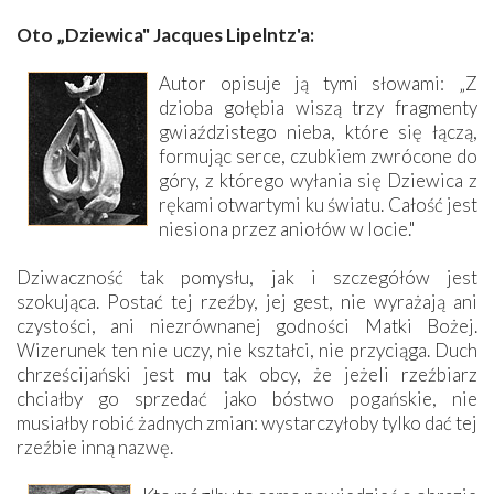
Oto „Dziewica" Jacques Lipelntz'a:
Autor opisuje ją tymi słowami: „Z
dzioba gołębia wiszą trzy fragmenty
gwiaździstego nieba, które się łączą,
formując serce, czubkiem zwrócone do
góry, z którego wyłania się Dziewica z
rękami otwartymi ku światu. Całość jest
niesiona przez aniołów w locie."
Dziwaczność tak pomysłu, jak i szczegółów jest
szokująca. Postać tej rzeźby, jej gest, nie wyrażają ani
czystości, ani niezrównanej godności Matki Bożej.
Wizerunek ten nie uczy, nie kształci, nie przyciąga. Duch
chrześcijański jest mu tak obcy, że jeżeli rzeźbiarz
chciałby go sprzedać jako bóstwo pogańskie, nie
musiałby robić żadnych zmian: wystarczyłoby tylko dać tej
rzeźbie inną nazwę.