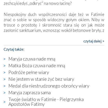
zechcą kiedyś „odkryć” na nowo łacinę?
Niespokojny duch współczesności daje też w Fatimie
znać o sobie w sposób widoczny gołym okiem. Niby w
trosce o prostotę i skromność stara się on jak może
zasłonić sanktuarium, wznosząc wokół betonowe bryły, z
których niektóre nawet zostały poświęcone jako miejsca
katolickiego kultu. Tylko co wspólnego z żywą,
czytaj dalej >
autentyczną wiarą mogą mieć płaskie, szare bunkry albo
Czytaj także:
kaplice, w których Tabernakulum przypomina bardziej
skrzynkę na narzędzia? Albo co powiedzieć o ustawionym
Maryja czuwa nade mną
tuż przy nowej bazylice wielkim krzyżu, na którym
Matka Boża czuwa nade mną
zamiast Chrystusa umieszczono dziwaczną postać jakby
Podróże pełne wiary
wyjętą ze starożytnych hieroglifów? W kulturowym
kontekście naszych czasów to raczej karykatura niż godny
Nie jestem w stanie żyć bez wiary
wizerunek Zbawiciela…
Medal dla niestrudzonego obrońcy wiary
Zatem nawet w bezpośrednim otoczeniu sanktuarium
Maryja zaprasza sama
naocznie przekonaliśmy się, że wewnątrz Kościoła toczy
Twoje światło w Fatimie - Pielgrzymka
się ogromna walka o kształt katolicyzmu i o serca
Apostołów Fatimy
wierzących. Do czego to zmaganie może prowadzić,