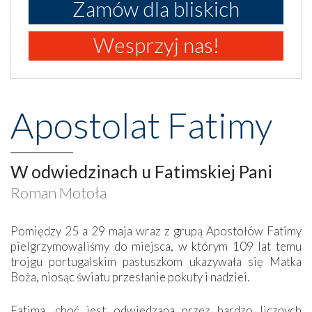
Zamów dla bliskich
Wesprzyj nas!
Apostolat Fatimy
W odwiedzinach u Fatimskiej Pani
Roman Motoła
Pomiędzy 25 a 29 maja wraz z grupą Apostołów Fatimy
pielgrzymowaliśmy do miejsca, w którym 109 lat temu
trojgu portugalskim pastuszkom ukazywała się Matka
Boża, niosąc światu przesłanie pokuty i nadziei.
Fatima, choć jest odwiedzana przez bardzo licznych