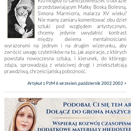
Kto mógłby to samo powiedzieć o obrazie
przedstawiającym Matkę Boską Bolesną,
Simona Marmion'a, malarza XV wieku?
Nie mamy zamiaru komentować obu dzieł
sztuki pod względem artystycznym,
chcemy jedynie uwydatnić kontrast
między dwiema mentalnościami
wyrażonymi na jednym i na drugim wizerunku, aby
zwrócić uwagę czytelników na to, jak aspiracje, z których
powstała nowoczesna sztuka, i kierunek, do którego
zdąża, sprowadzają z właściwej drogi i zniekształcają
prawdziwą, chrześcijańską pobożność.
Artykuł z PzM 6 wrzesień, październik 2002 2002 >