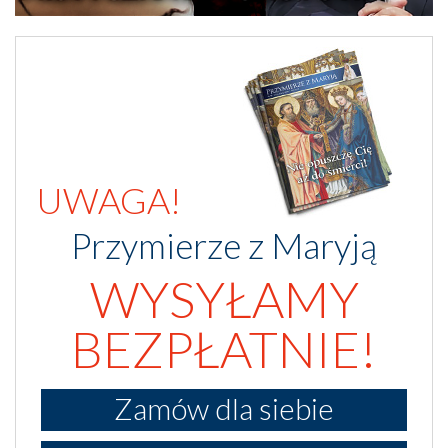
UWAGA!
Przymierze z Maryją
WYSYŁAMY
BEZPŁATNIE!
Zamów dla siebie