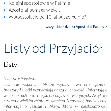
widzieliśmy w urokliwym, niewielkim mieście Obidos,
Kolejni apostołowie w Fatimie
gdzie w miejscu dawnego kościoła działa dzisiaj…
Apostolat pomaga w życiu
księgarnia.
W Apostolacie od 10 lat. A czemu nie?
Nasze pielgrzymkowe wyprawy, których celem były
wszystkie z działu Apostolat Fatimy >
wspaniałe klasztory w miasteczku Alcobaça czy w Batalhi,
przeniosły nas do czasów, gdy świątynie bez wątpienia
wznoszono na chwałę Bożą, na przykład – w podzięce za
Listy od Przyjaciół
Opatrznościową pomoc w wygranej bitwie o
niepodległość kraju. Zachwyt budziła potężna, a zarazem
misterna architektura tych monumentalnych dzieł,
wspaniałe zdobienia, dbałość ich twórców o detale,
Listy
połączenie talentów z wytrwałością i pracowitością
budowniczych.
Szanowni Państwo!
Jesteście wspaniali! Wasze wydawnictwa oraz gazetki,
Podążyliśmy też śladami fatimskich wizjonerów – Łucji
broszury i ulotki wzmacniają naszą duchowość i informują o
dos Santos oraz świętych Hiacynty i Franciszka Marto.
wielu faktach oraz miejscach objawień Maryjnych. Artykuły
Modliliśmy się przy ich grobach. Odprawiliśmy Drogę
czytam z wielkim zainteresowaniem. Naprawdę bardzo cenię
Krzyżową w ich rodzinnych stronach, odwiedziliśmy
informacje o Jezusie i Maryi, które w nieskończoność
domy, w których żyli.