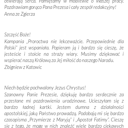
otwierają serca. Pamiętamy w modlitwie o Waszej pracy.
Pozdrawiam gorąco Pana Prezesa i cały zespół redakcyjny!
W miejscu objawień Matki Bożej zapaliliśmy świece
Anna ze Zgierza
przywiezione wraz z intencjami powierzonymi nam przez
Darczyńców w ramach akcji „Twoje światło w Fatimie”.
Podczas tej kilkudniowej wyprawy na każdym kroku
spotykaliśmy się z serdeczną otwartością
Szczęść Boże!
Portugalczyków. Podziwialiśmy ich ludową sztukę i
Kampania „Proroctwa nie lekceważcie. Przepowiednie dla
zwyczaje. Mimo że nasze kraje są od siebie bardzo
Polski” jest wspaniała. Popieram ją i bardzo się cieszę, że
oddalone, w żaden sposób nie czuliśmy się obco.
jesteście i stoicie na straży wiary. Musimy dziękować i
Sprawiła to oczywiście sama Matka Boża, ale też
wspierać naszą Królową za Jej miłość do naszego Narodu.
kulturowa bliskość biorąca swój początek w naszej
Zbigniew z Katowic
wspólnej wierze. Podczas wyjazdów do historycznych
miejsc, które znalazły się na trasie naszej pielgrzymki,
mieliśmy okazję przekonać się, że Maryja swoją opieką
Niech będzie pochwalony Jezus Chrystus!
otacza nie tylko nasz naród, lecz wszystkie nacje, które
Szanowny Panie Prezesie, dziękuję bardzo serdecznie za
się Jej ufnie oddają, a także każdą osobę, która zawierza
przesłane mi pozdrowienia urodzinowe. Ucieszyłam się z
Jej siebie oraz swych bliskich.
bardzo ładnej kartki. Jestem dumna z działalności
apostolskiej, jaką Państwo prowadzą. Podobają mi się bardzo
Dzieje Portugalii to również historia wierności Bogu i
czasopisma „Przymierze z Maryją” i „Apostoł Fatimy”. Cieszę
odstępstw, także w życiu władców. Trudne momenty w
się z tego, że mogę w nich znaleźć wiele bardzo ciekawych