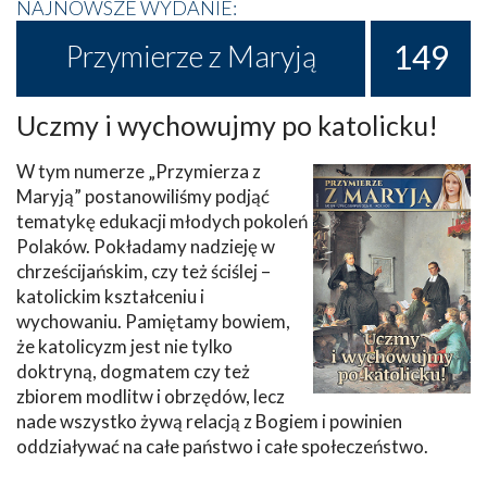
NAJNOWSZE WYDANIE:
149
Przymierze z Maryją
Uczmy i wychowujmy po katolicku!
W tym numerze „Przymierza z
Maryją” postanowiliśmy podjąć
tematykę edukacji młodych pokoleń
Polaków. Pokładamy nadzieję w
chrześcijańskim, czy też ściślej –
katolickim kształceniu i
wychowaniu. Pamiętamy bowiem,
że katolicyzm jest nie tylko
doktryną, dogmatem czy też
zbiorem modlitw i obrzędów, lecz
nade wszystko żywą relacją z Bogiem i powinien
oddziaływać na całe państwo i całe społeczeństwo.