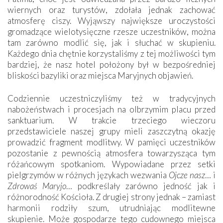
wiernych oraz turystów, zdołała jednak zachować
atmosferę ciszy. Wyjąwszy największe uroczystości
gromadzące wielotysięczne rzesze uczestników, można
tam zarówno modlić się, jak i słuchać w skupieniu.
Każdego dnia chętnie korzystaliśmy z tej możliwości tym
bardziej, że nasz hotel położony był w bezpośredniej
bliskości bazyliki oraz miejsca Maryjnych objawień.
Codziennie uczestniczyliśmy też w tradycyjnych
nabożeństwach i procesjach na olbrzymim placu przed
sanktuarium. W trakcie trzeciego wieczoru
przedstawiciele naszej grupy mieli zaszczytną okazję
prowadzić fragment modlitwy. W pamięci uczestników
pozostanie z pewnością atmosfera towarzysząca tym
różańcowym spotkaniom. Wypowiadane przez setki
pielgrzymów w różnych językach wezwania
Ojcze nasz
… i
Zdrowaś Maryjo
… podkreślały zarówno jedność jak i
różnorodność Kościoła. Z drugiej strony jednak – zamiast
harmonii rodziły szum, utrudniając modlitewne
skupienie. Może gospodarze tego cudownego miejsca