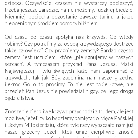
dziecka. Oczywiście, czasem nie wystarczy pocieszyć,
trzeba jeszcze zaradzić, na ile możemy, ludzkiej biedzie.
Niemniej pociecha pozostanie zawsze tanim, a jakże
nieocenionym środkiem pomocy bliźniemu.
Od czasu do czasu spotyka nas krzywda. Co wtedy
robimy? Czy potrafimy za osobą krzywdzącego dostrzec
także człowieka? Czy pragniemy zemsty? Bardzo często
zemsta jest uczuciem, które „pielęgnujemy w naszych
sercach". A tymczasem przykład Pana Jezusa, Matki
Najświętszej i tylu świętych każe nam zapominać o
krzywdach, tak jak Bóg zapomina nam nasze grzechy,
ilekroć Go o to prosimy. To nie jest takie łatwe, ale
przecież Pan Jezus nie powiedział nigdy, że Jego droga
będzie łatwa.
Znoszenie cierpliwe krzywd przychodzi z trudem, ale jest
możliwe, jeżeli tylko będziemy pamiętać o Męce Pańskiej
i Bożym Miłosierdziu, które tyle razy wybaczało nam już
nasze grzechy. Jeżeli ktoś umie cierpliwie znosić