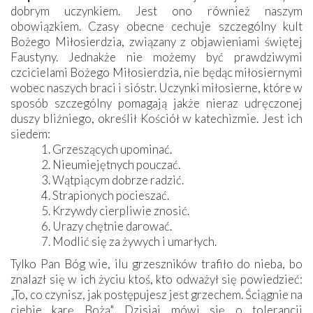
dobrym uczynkiem. Jest ono również naszym
obowiązkiem. Czasy obecne cechuje szczególny kult
Bożego Miłosierdzia, związany z objawieniami świętej
Faustyny. Jednakże nie możemy być prawdziwymi
czcicielami Bożego Miłosierdzia, nie będąc miłosiernymi
wobec naszych braci i sióstr. Uczynki miłosierne, które w
sposób szczególny pomagają jakże nieraz udręczonej
duszy bliźniego, określił Kościół w katechizmie. Jest ich
siedem:
Grzeszących upominać.
Nieumiejętnych pouczać.
Wątpiącym dobrze radzić.
Strapionych pocieszać.
Krzywdy cierpliwie znosić.
Urazy chętnie darować.
Modlić się za żywych i umarłych.
Tylko Pan Bóg wie, ilu grzeszników trafiło do nieba, bo
znalazł się w ich życiu ktoś, kto odważył się powiedzieć:
„To, co czynisz, jak postępujesz jest grzechem. Ściągnie na
ciebie karę Bożą". Dzisiaj mówi się o tolerancji