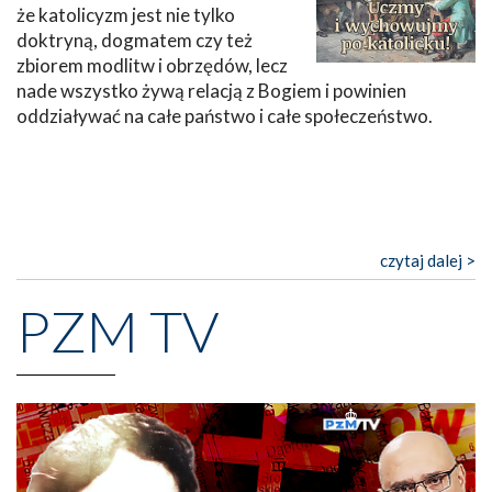
że katolicyzm jest nie tylko
doktryną, dogmatem czy też
zbiorem modlitw i obrzędów, lecz
nade wszystko żywą relacją z Bogiem i powinien
oddziaływać na całe państwo i całe społeczeństwo.
czytaj dalej >
PZM TV