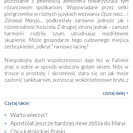
pozostanie z pewnością atmosfera towarzysząca tym
różańcowym spotkaniom. Wypowiadane przez setki
pielgrzymów w różnych językach wezwania
Ojcze nasz
… i
Zdrowaś Maryjo
… podkreślały zarówno jedność jak i
różnorodność Kościoła. Z drugiej strony jednak – zamiast
harmonii rodziły szum, utrudniając modlitewne
skupienie. Może gospodarze tego cudownego miejsca
zechcą kiedyś „odkryć” na nowo łacinę?
Niespokojny duch współczesności daje też w Fatimie
znać o sobie w sposób widoczny gołym okiem. Niby w
trosce o prostotę i skromność stara się on jak może
zasłonić sanktuarium, wznosząc wokół betonowe bryły, z
których niektóre nawet zostały poświęcone jako miejsca
katolickiego kultu. Tylko co wspólnego z żywą,
czytaj dalej >
autentyczną wiarą mogą mieć płaskie, szare bunkry albo
Czytaj także:
kaplice, w których Tabernakulum przypomina bardziej
skrzynkę na narzędzia? Albo co powiedzieć o ustawionym
Warto wierzyć!
tuż przy nowej bazylice wielkim krzyżu, na którym
Apostolat jeszcze bardziej mnie zbliża do Maryi
zamiast Chrystusa umieszczono dziwaczną postać jakby
Chcą katolickiej Polski
wyjętą ze starożytnych hieroglifów? W kulturowym