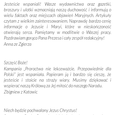
Jesteście wspaniali! Wasze wydawnictwa oraz gazetki,
broszury i ulotki wzmacniają naszą duchowość i informują o
Podążyliśmy też śladami fatimskich wizjonerów – Łucji
wielu faktach oraz miejscach objawień Maryjnych. Artykuły
dos Santos oraz świętych Hiacynty i Franciszka Marto.
czytam z wielkim zainteresowaniem. Naprawdę bardzo cenię
Modliliśmy się przy ich grobach. Odprawiliśmy Drogę
informacje o Jezusie i Maryi, które w nieskończoność
Krzyżową w ich rodzinnych stronach, odwiedziliśmy
otwierają serca. Pamiętamy w modlitwie o Waszej pracy.
domy, w których żyli.
Pozdrawiam gorąco Pana Prezesa i cały zespół redakcyjny!
Anna ze Zgierza
W miejscu objawień Matki Bożej zapaliliśmy świece
przywiezione wraz z intencjami powierzonymi nam przez
Darczyńców w ramach akcji „Twoje światło w Fatimie”.
Podczas tej kilkudniowej wyprawy na każdym kroku
Szczęść Boże!
spotykaliśmy się z serdeczną otwartością
Kampania „Proroctwa nie lekceważcie. Przepowiednie dla
Portugalczyków. Podziwialiśmy ich ludową sztukę i
Polski” jest wspaniała. Popieram ją i bardzo się cieszę, że
zwyczaje. Mimo że nasze kraje są od siebie bardzo
jesteście i stoicie na straży wiary. Musimy dziękować i
oddalone, w żaden sposób nie czuliśmy się obco.
wspierać naszą Królową za Jej miłość do naszego Narodu.
Sprawiła to oczywiście sama Matka Boża, ale też
Zbigniew z Katowic
kulturowa bliskość biorąca swój początek w naszej
wspólnej wierze. Podczas wyjazdów do historycznych
miejsc, które znalazły się na trasie naszej pielgrzymki,
Niech będzie pochwalony Jezus Chrystus!
mieliśmy okazję przekonać się, że Maryja swoją opieką