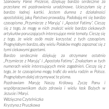
Szanowny Panie Prezesie, dziękuję bardzo serdecznie za
otacza nie tylko nasz naród, lecz wszystkie nacje, które
przesłane mi pozdrowienia urodzinowe. Ucieszyłam się z
się Jej ufnie oddają, a także każdą osobę, która zawierza
bardzo ładnej kartki. Jestem dumna z działalności
Jej siebie oraz swych bliskich.
apostolskiej, jaką Państwo prowadzą. Podobają mi się bardzo
czasopisma „Przymierze z Maryją” i „Apostoł Fatimy”. Cieszę
Dzieje Portugalii to również historia wierności Bogu i
się z tego, że mogę w nich znaleźć wiele bardzo ciekawych
odstępstw, także w życiu władców. Trudne momenty w
artykułów poruszających interesujące mnie tematy. Cieszę się
wymiarze tak osobistym, jak i zbiorowym, przypominają o
z tego, że wiele osób może korzystać z tych czasopism.
konieczności ciągłego zabiegania o własną duszę i o łaskę
Pragnęłabym bardzo, aby wielu Polaków mogło zapoznać się z
Opatrzności. Wierność przynosi pomyślność –
tymi ciekawymi gazetami.
przynajmniej w życiu duchowym. Odstępstwo owocuje
Bardzo serdecznie dziękuję za otrzymane ostatnio
nieszczęściem i śmiercią. Te uniwersalne prawdy
„Przymierze z Maryją” i „Apostoła Fatimy”. Znalazłam w tych
przychodziły na myśl, gdy słuchaliśmy opowieści
numerach wiele interesujących mnie zagadnień. Cieszę się z
przewodników o portugalskich monarchach i wodzach,
tego, że te czasopisma mogą trafić do wielu rodzin w Polsce.
zwycięskich bitwach i nieszczęśliwych losach grzesznych
Pragnęłabym dalej otrzymywać te pisma.
kochanków.
Pozdrawiam Maryję Naszą Królową. Życzę Panu i
współpracownikom dużo zdrowia i wielu łask Bożych w
Byli tym razem pośród Apostołów Fatimy reprezentanci
Jezusie i Maryi.
każdego spośród żyjących pokoleń. Najmłodszy uczestnik
Wdzięczna Czytelniczka
liczył sobie 13 lat, zaś senior, pan Zdzisław – już 94.
–
Krystyna z Pruszkowa
Całe życie marzyłem, by tu przyjechać
– przyznał w