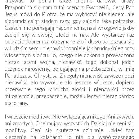
krzywdy, to potrafi także chętnie darować urazy.
Przypomina się nam tutaj scena z Ewangelii, kiedy Pan
Jezus mówi do Piotra, że ma wybaczyć nie siedem, ale
siedemdziesiąt siedem razy, gdy zajdzie taka potrzeba.
Czasem nie pomagają napomnienia, nasi wrogowie jakby
zacięli się w swojej złości na nas. Ale wystarczy raz
odpłacić dobrem za otrzymane zło i długo panosząca się
w ludzkim sercu nienawiść topnieje jak brudny śnieg przy
wiosennym słońcu. To, czego nie dokonała prowadzona
nieraz latami wojna, nienawiść, tego dokonał jeden
uczynek miłosierny, polegający na przebaczeniu w Imię
Pana Jezusa Chrystusa. Z reguły nienawiść zawsze rodzi
nienawiść, zło wywołuje zło jeszcze większe, dopiero
przerwanie tego łańcucha złości i nienawiści przez
miłosierdzie, przebaczenie, może uleczyć nieraz bardzo
stare rany.
I wreszcie modlitwa. Nie wyłączająca nikogo. Ani żywych,
ani zmarłych. Obejmująca wszystkich. Dzisiaj nie ceni się
modlitwy. Ceni się skuteczne działanie. Jakieś tam
klęczenie na kolanach? To nie dla współczesnego