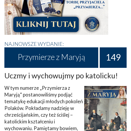
NAJNOWSZE WYDANIE:
149
Przymierze z Maryją
Uczmy i wychowujmy po katolicku!
W tym numerze „Przymierza z
Maryją” postanowiliśmy podjąć
tematykę edukacji młodych pokoleń
Polaków. Pokładamy nadzieję w
chrześcijańskim, czy też ściślej –
katolickim kształceniu i
wychowaniu. Pamiętamy bowiem,