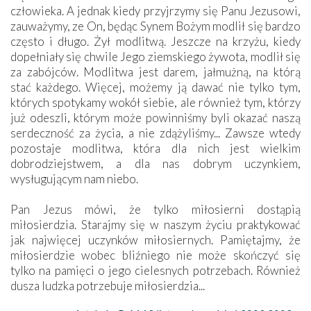
człowieka. A jednak kiedy przyjrzymy się Panu Jezusowi,
zauważymy, ze On, będąc Synem Bożym modlił się bardzo
często i długo. Żył modlitwą. Jeszcze na krzyżu, kiedy
dopełniały się chwile Jego ziemskiego żywota, modlił się
za zabójców. Modlitwa jest darem, jałmużną, na którą
stać każdego. Więcej, możemy ją dawać nie tylko tym,
których spotykamy wokół siebie, ale również tym, którzy
już odeszli, którym może powinniśmy byli okazać naszą
serdeczność za życia, a nie zdążyliśmy... Zawsze wtedy
pozostaje modlitwa, która dla nich jest wielkim
dobrodziejstwem, a dla nas dobrym uczynkiem,
wysługującym nam niebo.
Pan Jezus mówi, że tylko miłosierni dostąpią
miłosierdzia. Starajmy się w naszym życiu praktykować
jak najwięcej uczynków miłosiernych. Pamiętajmy, że
miłosierdzie wobec bliźniego nie może skończyć się
tylko na pamięci o jego cielesnych potrzebach. Również
dusza ludzka potrzebuje miłosierdzia...