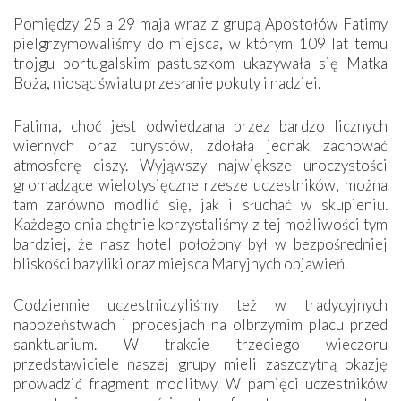
Pomiędzy 25 a 29 maja wraz z grupą Apostołów Fatimy
pielgrzymowaliśmy do miejsca, w którym 109 lat temu
trojgu portugalskim pastuszkom ukazywała się Matka
Boża, niosąc światu przesłanie pokuty i nadziei.
Fatima, choć jest odwiedzana przez bardzo licznych
wiernych oraz turystów, zdołała jednak zachować
atmosferę ciszy. Wyjąwszy największe uroczystości
gromadzące wielotysięczne rzesze uczestników, można
tam zarówno modlić się, jak i słuchać w skupieniu.
Każdego dnia chętnie korzystaliśmy z tej możliwości tym
bardziej, że nasz hotel położony był w bezpośredniej
bliskości bazyliki oraz miejsca Maryjnych objawień.
Codziennie uczestniczyliśmy też w tradycyjnych
nabożeństwach i procesjach na olbrzymim placu przed
sanktuarium. W trakcie trzeciego wieczoru
przedstawiciele naszej grupy mieli zaszczytną okazję
prowadzić fragment modlitwy. W pamięci uczestników