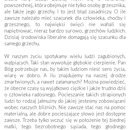
powszechnej, która obejmuje nie tylko osobę grzesznika,
ale także jego grzechy. I to jest błąd zasadniczy. O ile
zawsze należało mieć szacunek dla człowieka, choćby i
grzesznego, to najwięksi święci nie wahali się
napiętnować, nieraz bardzo surowo, grzechów ludzkich.
Dzisiaj środowiska liberalne domagają się szacunku dla
samego grzechu.
W naszym życiu spotykamy wielu ludzi zagubionych,
wątpiących. Taki stan wywołuje głębokie cierpienie. Pan
Bóg potrzebuje nas, by takim ludziom nieść sens życia,
wiarę w dobro. A ilu znajdujemy na naszej drodze
zmartwionych, a nawet załamanych? Można powiedzieć,
że obecne czasy są wyjątkowo ciężkie i jakże trudno dziś
o człowieka radosnego. Pocieszanie takich strapionych
ludzi to rodzaj jałmużny do jakiej jesteśmy zobowiązani
wobec naszych bliźnich. Nie zawsze stać nas na pomoc
materialną, ale dobre pocieszające słowo jest dostępne
zawsze. Trzeba tylko wczuć się w położenie tej biednej
matki, tego bezrobotnego sąsiada, tego głodnego