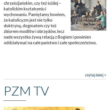
chrześcijańskim, czy też ściślej –
katolickim kształceniu i
wychowaniu. Pamiętamy bowiem,
że katolicyzm jest nie tylko
doktryną, dogmatem czy też
zbiorem modlitw i obrzędów, lecz
nade wszystko żywą relacją z Bogiem i powinien
oddziaływać na całe państwo i całe społeczeństwo.
czytaj dalej >
PZM TV