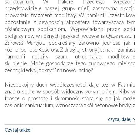
sanktuarium. W trakcie trzeciego wieczoru
przedstawiciele naszej grupy mieli zaszczytną okazję
prowadzić fragment modlitwy. W pamięci uczestników
pozostanie z pewnością atmosfera towarzysząca tym
różańcowym spotkaniom. Wypowiadane przez setki
pielgrzymów w różnych językach wezwania
Ojcze nasz
… i
Zdrowaś Maryjo
… podkreślały zarówno jedność jak i
różnorodność Kościoła. Z drugiej strony jednak – zamiast
harmonii rodziły szum, utrudniając modlitewne
skupienie. Może gospodarze tego cudownego miejsca
zechcą kiedyś „odkryć” na nowo łacinę?
Niespokojny duch współczesności daje też w Fatimie
znać o sobie w sposób widoczny gołym okiem. Niby w
trosce o prostotę i skromność stara się on jak może
zasłonić sanktuarium, wznosząc wokół betonowe bryły, z
których niektóre nawet zostały poświęcone jako miejsca
katolickiego kultu. Tylko co wspólnego z żywą,
czytaj dalej >
autentyczną wiarą mogą mieć płaskie, szare bunkry albo
Czytaj także:
kaplice, w których Tabernakulum przypomina bardziej
skrzynkę na narzędzia? Albo co powiedzieć o ustawionym