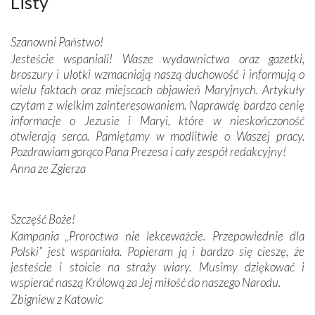
Listy
wspaniałe zdobienia, dbałość ich twórców o detale,
połączenie talentów z wytrwałością i pracowitością
Szanowni Państwo!
budowniczych.
Jesteście wspaniali! Wasze wydawnictwa oraz gazetki,
broszury i ulotki wzmacniają naszą duchowość i informują o
Podążyliśmy też śladami fatimskich wizjonerów – Łucji
wielu faktach oraz miejscach objawień Maryjnych. Artykuły
dos Santos oraz świętych Hiacynty i Franciszka Marto.
czytam z wielkim zainteresowaniem. Naprawdę bardzo cenię
Modliliśmy się przy ich grobach. Odprawiliśmy Drogę
informacje o Jezusie i Maryi, które w nieskończoność
Krzyżową w ich rodzinnych stronach, odwiedziliśmy
otwierają serca. Pamiętamy w modlitwie o Waszej pracy.
domy, w których żyli.
Pozdrawiam gorąco Pana Prezesa i cały zespół redakcyjny!
Anna ze Zgierza
W miejscu objawień Matki Bożej zapaliliśmy świece
przywiezione wraz z intencjami powierzonymi nam przez
Darczyńców w ramach akcji „Twoje światło w Fatimie”.
Podczas tej kilkudniowej wyprawy na każdym kroku
Szczęść Boże!
spotykaliśmy się z serdeczną otwartością
Kampania „Proroctwa nie lekceważcie. Przepowiednie dla
Portugalczyków. Podziwialiśmy ich ludową sztukę i
Polski” jest wspaniała. Popieram ją i bardzo się cieszę, że
zwyczaje. Mimo że nasze kraje są od siebie bardzo
jesteście i stoicie na straży wiary. Musimy dziękować i
oddalone, w żaden sposób nie czuliśmy się obco.
wspierać naszą Królową za Jej miłość do naszego Narodu.
Sprawiła to oczywiście sama Matka Boża, ale też
Zbigniew z Katowic
kulturowa bliskość biorąca swój początek w naszej