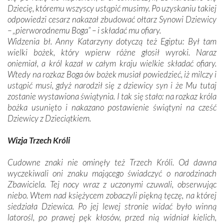
Dziecię, któremu wszyscy ustąpić musimy. Po uzyskaniu takiej
odpowiedzi cesarz nakazał zbudować ołtarz Synowi Dziewicy
– „pierworodnemu Boga” – i składać mu ofiary.
Widzenia bł. Anny Katarzyny dotyczą też Egiptu: Był tam
wielki bożek, który wpierw różne głosił wyroki. Naraz
oniemiał, a król kazał w całym kraju wielkie składać ofiary.
Wtedy na rozkaz Boga ów bożek musiał powiedzieć, iż milczy i
ustąpić musi, gdyż narodził się z dziewicy syn i że Mu tutaj
zostanie wystawiona świątynia. I tak się stało: na rozkaz króla
bożka usunięto i nakazano postawienie świątyni na cześć
Dziewicy z Dzieciątkiem.
Wizja Trzech Króli
Cudowne znaki nie ominęły też Trzech Króli. Od dawna
wyczekiwali oni znaku mającego świadczyć o narodzinach
Zbawiciela. Tej nocy wraz z uczonymi czuwali, obserwując
niebo. Wtem nad księżycem zobaczyli piękną tęczę, na której
siedziała Dziewica. Po jej lewej stronie widać było winną
latorośl, po prawej pęk kłosów, przed nią widniał kielich,