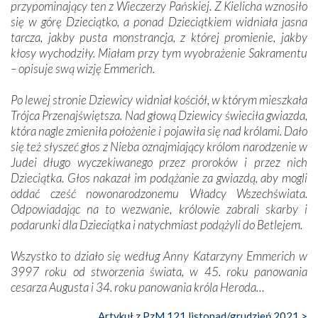
przypominający ten z Wieczerzy Pańskiej. Z Kielicha wznosiło
się w górę Dzieciątko, a ponad Dzieciątkiem widniała jasna
tarcza, jakby pusta monstrancja, z której promienie, jakby
kłosy wychodziły. Miałam przy tym wyobrażenie Sakramentu
– opisuje swą wizję Emmerich.
Po lewej stronie Dziewicy widniał kościół, w którym mieszkała
Trójca Przenajświętsza. Nad głową Dziewicy świeciła gwiazda,
która nagle zmieniła położenie i pojawiła się nad królami. Dało
się też słyszeć głos z Nieba oznajmiający królom narodzenie w
Judei długo wyczekiwanego przez proroków i przez nich
Dzieciątka. Głos nakazał im podążanie za gwiazdą, aby mogli
oddać cześć nowonarodzonemu Władcy Wszechświata.
Odpowiadając na to wezwanie, królowie zabrali skarby i
podarunki dla Dzieciątka i natychmiast podążyli do Betlejem.
Wszystko to działo się według Anny Katarzyny Emmerich w
3997 roku od stworzenia świata, w 45. roku panowania
cesarza Augusta i 34. roku panowania króla Heroda…
Artykuł z PzM 121 listopad/grudzień 2021 >