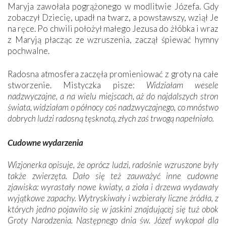
Maryja zawołała pogrążonego w modlitwie Józefa. Gdy
zobaczył Dziecię, upadł na twarz, a powstawszy, wziął Je
na ręce. Po chwili położył małego Jezusa do żłóbka i wraz
z Maryją płacząc ze wzruszenia, zaczął śpiewać hymny
pochwalne.
Radosna atmosfera zaczęła promieniować z groty na całe
stworzenie. Mistyczka pisze:
Widziałam wesele
nadzwyczajne, a na wielu miejscach, aż do najdalszych stron
świata, widziałam o północy coś nadzwyczajnego, co mnóstwo
dobrych ludzi radosną tęsknotą, złych zaś trwogą napełniało.
Cudowne wydarzenia
Wizjonerka opisuje, że oprócz ludzi, radośnie wzruszone były
także zwierzęta. Dało się też zauważyć inne cudowne
zjawiska: wyrastały nowe kwiaty, a zioła i drzewa wydawały
wyjątkowe zapachy. Wytryskiwały i wzbierały liczne źródła, z
których jedno pojawiło się w jaskini znajdującej się tuż obok
Groty Narodzenia. Następnego dnia św. Józef wykopał dla