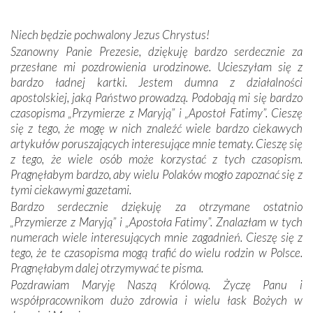
wspólnej wierze. Podczas wyjazdów do historycznych
miejsc, które znalazły się na trasie naszej pielgrzymki,
Niech będzie pochwalony Jezus Chrystus!
mieliśmy okazję przekonać się, że Maryja swoją opieką
Szanowny Panie Prezesie, dziękuję bardzo serdecznie za
otacza nie tylko nasz naród, lecz wszystkie nacje, które
przesłane mi pozdrowienia urodzinowe. Ucieszyłam się z
się Jej ufnie oddają, a także każdą osobę, która zawierza
bardzo ładnej kartki. Jestem dumna z działalności
Jej siebie oraz swych bliskich.
apostolskiej, jaką Państwo prowadzą. Podobają mi się bardzo
czasopisma „Przymierze z Maryją” i „Apostoł Fatimy”. Cieszę
Dzieje Portugalii to również historia wierności Bogu i
się z tego, że mogę w nich znaleźć wiele bardzo ciekawych
odstępstw, także w życiu władców. Trudne momenty w
artykułów poruszających interesujące mnie tematy. Cieszę się
wymiarze tak osobistym, jak i zbiorowym, przypominają o
z tego, że wiele osób może korzystać z tych czasopism.
konieczności ciągłego zabiegania o własną duszę i o łaskę
Pragnęłabym bardzo, aby wielu Polaków mogło zapoznać się z
Opatrzności. Wierność przynosi pomyślność –
tymi ciekawymi gazetami.
przynajmniej w życiu duchowym. Odstępstwo owocuje
Bardzo serdecznie dziękuję za otrzymane ostatnio
nieszczęściem i śmiercią. Te uniwersalne prawdy
„Przymierze z Maryją” i „Apostoła Fatimy”. Znalazłam w tych
przychodziły na myśl, gdy słuchaliśmy opowieści
numerach wiele interesujących mnie zagadnień. Cieszę się z
przewodników o portugalskich monarchach i wodzach,
tego, że te czasopisma mogą trafić do wielu rodzin w Polsce.
zwycięskich bitwach i nieszczęśliwych losach grzesznych
Pragnęłabym dalej otrzymywać te pisma.
kochanków.
Pozdrawiam Maryję Naszą Królową. Życzę Panu i
współpracownikom dużo zdrowia i wielu łask Bożych w
Byli tym razem pośród Apostołów Fatimy reprezentanci