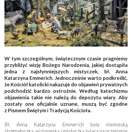
W tym szczególnym, świątecznym czasie pragniemy
przybliżyć wizję Bożego Narodzenia, jakiej dostąpiła
jedna z najsłynniejszych mistyczek, bł. Anna
Katarzyna Emmerich. Jednocześnie warto podkreślić,
że Kościół katolicki nakazuje do objawień prywatnych
podchodzić bardzo ostrożnie. Według katechizmu
objawienia takie nie należą do depozytu wiary. Aby
zostały one oficjalnie uznane, muszą być zgodne
z Pismem Świętym i Tradycją Kościoła.
Bł. Anna Katarzyna Emmerich była niemiecką
stygmatyczką, wizjonerką i mistyczką żyjącą na przełomie