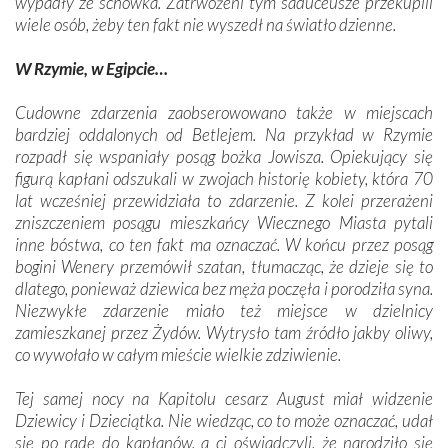
wypadły ze schowka. Zatrwożeni tym saduceusze przekupili
wiele osób, żeby ten fakt nie wyszedł na światło dzienne.
W Rzymie, w Egipcie…
Cudowne zdarzenia zaobserowowano także w miejscach
bardziej oddalonych od Betlejem. Na przykład w Rzymie
rozpadł się wspaniały posąg bożka Jowisza. Opiekujący się
figurą kapłani odszukali w zwojach historię kobiety, która 70
lat wcześniej przewidziała to zdarzenie. Z kolei przerażeni
zniszczeniem posągu mieszkańcy Wiecznego Miasta pytali
inne bóstwa, co ten fakt ma oznaczać. W końcu przez posąg
bogini Wenery przemówił szatan, tłumacząc, że dzieje się to
dlatego, ponieważ dziewica bez męża poczęła i porodziła syna.
Niezwykłe zdarzenie miało też miejsce w dzielnicy
zamieszkanej przez Żydów. Wytrysło tam źródło jakby oliwy,
co wywołało w całym mieście wielkie zdziwienie.
Tej samej nocy na Kapitolu cesarz August miał widzenie
Dziewicy i Dzieciątka. Nie wiedząc, co to może oznaczać, udał
się po radę do kapłanów, a ci oświadczyli, że narodziło się