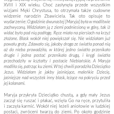
XVIII i XIX wieku. Choć zasłynęła przede wszystkim
wizjami Męki Chrystusa, to otrzymała także cudowne
widzenie narodzin Zbawiciela. Tak oto opisuje to
wydarzenie:
O godzinie dwunastej [Maryja] była w modlitwie
zachwyconą. Widziałam ją z ziemi podniesioną w górę, tak iż
widać było pod nią podłogę. Ręce miała na piersiach na krzyż
złożone. Blask wokół niej powiększał się. Nie widziałam już
powału groty. Zdawało się, jakoby droga ze światła ponad nią
aż do nieba prowadziła, w której jedno światło przenikało
drugie i jedna postać przenikała drugą, i kręgi światła
przechodziły w kształty i postacie Niebiańskie. A Maryja
modliła się, patrząc ku ziemi. W tej chwili porodziła Dzieciątko
Jezus. Widziałam je jakby jaśniejące, maleńkie Dziecię,
jaśniejsze nad wszystek inny blask, leżące na pokryciu przed
jej kolanami.
Maryja przykryła Dzieciątko chustą, a gdy mały Jezus
zaczął się ruszać i płakać, wzięła Go na ręce, przytuliła
i zaczęła karmić. Wokół niej leżeli aniołowie w ludzkiej
postaci, zwróceni twarzą do ziemi. Po około godzinie