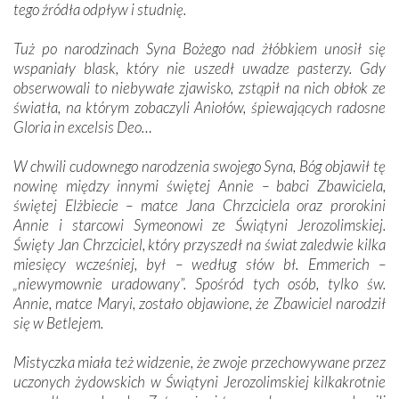
tego źródła odpływ i studnię.
Tuż po narodzinach Syna Bożego nad żłóbkiem unosił się
wspaniały blask, który nie uszedł uwadze pasterzy. Gdy
obserwowali to niebywałe zjawisko, zstąpił na nich obłok ze
światła, na którym zobaczyli Aniołów, śpiewających radosne
Gloria in excelsis Deo…
W chwili cudownego narodzenia swojego Syna, Bóg objawił tę
nowinę między innymi świętej Annie – babci Zbawiciela,
świętej Elżbiecie – matce Jana Chrzciciela oraz prorokini
Annie i starcowi Symeonowi ze Świątyni Jerozolimskiej.
Święty Jan Chrzciciel, który przyszedł na świat zaledwie kilka
miesięcy wcześniej, był – według słów bł. Emmerich –
„niewymownie uradowany”. Spośród tych osób, tylko św.
Annie, matce Maryi, zostało objawione, że Zbawiciel narodził
się w Betlejem.
Mistyczka miała też widzenie, że zwoje przechowywane przez
uczonych żydowskich w Świątyni Jerozolimskiej kilkakrotnie