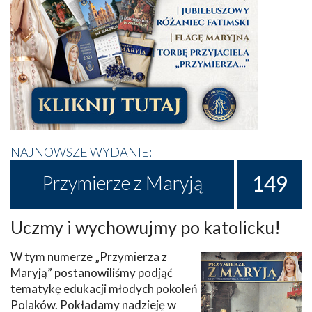
NAJNOWSZE WYDANIE:
149
Przymierze z Maryją
Uczmy i wychowujmy po katolicku!
W tym numerze „Przymierza z
Maryją” postanowiliśmy podjąć
tematykę edukacji młodych pokoleń
Polaków. Pokładamy nadzieję w