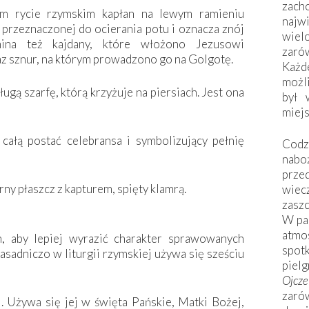
zac
m rycie rzymskim kapłan na lewym ramieniu
naj
 przeznaczonej do ocierania potu i oznacza znój
wiel
omina też kajdany, które włożono Jezusowi
zarów
az sznur, na którym prowadzono go na Golgotę.
Każd
możli
długą szarfę, którą krzyżuje na piersiach. Jest ona
był 
miej
 całą postać celebransa i symbolizujący pełnię
Codzi
nabo
prze
rny płaszcz z kapturem, spięty klamrą.
wiec
zaszc
W pa
atmo
h, aby lepiej wyrazić charakter sprawowanych
spo
asadniczo w liturgii rzymskiej używa się sześciu
piel
Ojcz
zarów
i. Używa się jej w święta Pańskie, Matki Bożej,