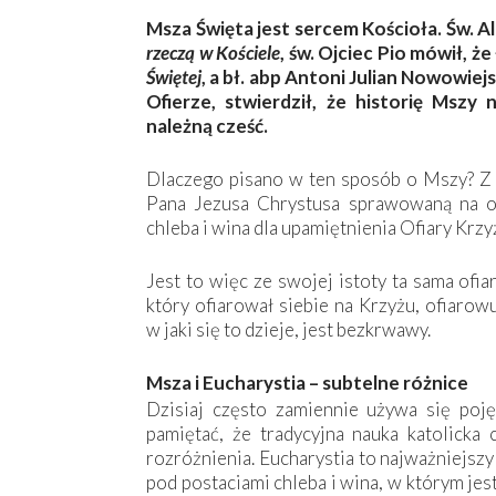
Msza Święta jest sercem Kościoła. Św. A
rzeczą w Kościele
, św. Ojciec Pio mówił, że
Świętej
, a bł. abp Antoni Julian Nowowiej
Ofierze, stwierdził, że historię Mszy 
należną cześć.
Dlaczego pisano w ten sposób o Mszy? Z 
Pana Jezusa Chrystusa sprawowaną na o
chleba i wina dla upamiętnienia Ofiary Krz
Jest to więc ze swojej istoty ta sama ofi
który ofiarował siebie na Krzyżu, ofiarow
w jaki się to dzieje, jest bezkrwawy.
Msza i Eucharystia – subtelne różnice
Dzisiaj często zamiennie używa się poję
pamiętać, że tradycyjna nauka katolicka
rozróżnienia. Eucharystia to najważniejsz
pod postaciami chleba i wina, w którym jes