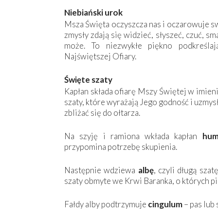
Niebiański urok
Msza Święta oczyszcza nas i oczarowuje sw
zmysły zdają się widzieć, słyszeć, czuć, s
może. To niezwykłe piękno podkreślaj
Najświętszej Ofiary.
Święte szaty
Kapłan składa ofiarę Mszy Świętej w imien
szaty, które wyrażają Jego godność i uzmy
zbliżać się do ołtarza.
Na szyję i ramiona wkłada kapłan
hum
przypomina potrzebę skupienia.
Następnie wdziewa
albę
, czyli długą sza
szaty obmyte we Krwi Baranka, o których pi
Fałdy alby podtrzymuje
cingulum
– pas lub