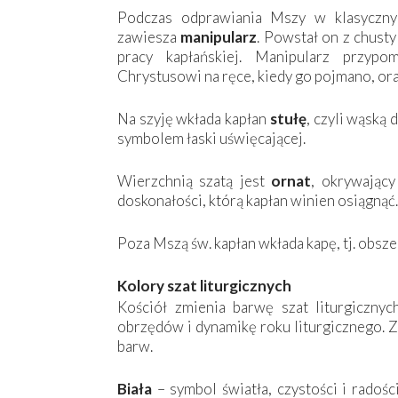
Podczas odprawiania Mszy w klasyczny
zawiesza
manipularz
. Powstał on z chusty
pracy kapłańskiej. Manipularz przyp
Chrystusowi na ręce, kiedy go pojmano, or
Na szyję wkłada kapłan
stułę
, czyli wąską 
symbolem łaski uświęcającej.
Wierzchnią szatą jest
ornat
, okrywający
doskonałości, którą kapłan winien osiągnąć.
Poza Mszą św. kapłan wkłada kapę, tj. obsze
Kolory szat liturgicznych
Kościół zmienia barwę szat liturgicznyc
obrzędów i dynamikę roku liturgicznego. Z
barw.
Biała
– symbol światła, czystości i radośc