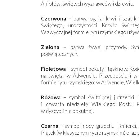
Aniołów, świętych wyznawców i dziewic.
Czerwona
– barwa ognia, krwi i szat k
Świętego, uroczystości Krzyża Święt
W zwyczajnej formie rytu rzymskiego używa 
Zielona
– barwa żywej przyrody. Sym
poświątecznych.
Fioletowa
– symbol pokuty i tęsknoty. Koś
na święta: w Adwencie, Przedpościu i w
formie rytu rzymskiego: w Adwencie, Wielki
Różowa
– symbol świtającej jutrzenki.
i czwartą niedzielę Wielkiego Postu. 
w dyscyplinie pokutnej.
Czarna
– symbol nocy, grzechu i śmierci, 
Piątek (w klasycznym rycie rzymskim) oraz