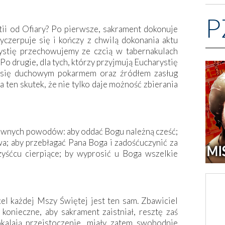
P
ii od Ofiary? Po pierwsze, sakrament dokonuje
wyczerpuje się i kończy z chwilą dokonania aktu
ystię przechowujemy ze czcią w tabernakulach
 Po drugie, dla tych, którzy przyjmują Eucharystię
je się duchowym pokarmem oraz źródłem zasług
 ten skutek, że nie tylko daje możność zbierania
łównych powodów: aby oddać Bogu należną cześć;
; aby przebłagać Pana Boga i zadośćuczynić za
śćcu cierpiące; by wyprosić u Boga wszelkie
l każdej Mszy Świętej jest ten sam. Zbawiciel
 konieczne, aby sakrament zaistniał, resztę zaś
kalają przeistoczenie, miały zatem swobodnie