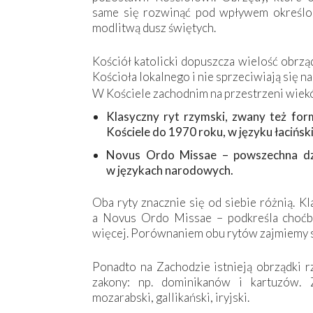
same się rozwinąć pod wpływem określone
modlitwą dusz świętych.
Kościół katolicki dopuszcza wielość obrząd
Kościoła lokalnego i nie sprzeciwiają się na
W Kościele zachodnim na przestrzeni wiekó
Klasyczny ryt rzymski, zwany też fo
Kościele do 1970 roku, w języku łacińsk
Novus Ordo Missae – powszechna dz
w językach narodowych.
Oba ryty znacznie się od siebie różnią. K
a Novus Ordo Missae – podkreśla choćby
więcej. Porównaniem obu rytów zajmiemy 
Ponadto na Zachodzie istnieją obrządki 
zakony: np. dominikanów i kartuzów. Z
mozarabski, gallikański, iryjski.