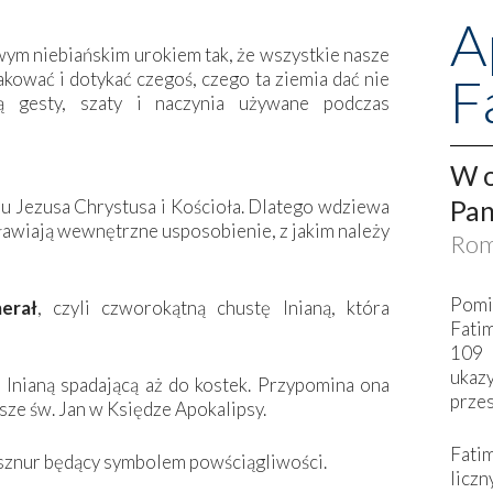
A
ym niebiańskim urokiem tak, że wszystkie nasze
F
makować i dotykać czegoś, czego ta ziemia dać nie
ą gesty, szaty i naczynia używane podczas
W o
Pan
iu Jezusa Chrystusa i Kościoła. Dlatego wdziewa
sławiają wewnętrzne usposobienie, z jakim należy
Rom
Pomi
erał
, czyli czworokątną chustę lnianą, która
Fati
109 
ukaz
tę lnianą spadającą aż do kostek. Przypomina ona
przes
sze św. Jan w Księdze Apokalipsy.
Fati
 sznur będący symbolem powściągliwości.
liczn