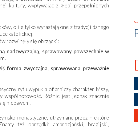
j kultury, wypływając z głębi przepełnionych
ków, o ile tylko wyrastają one z tradycji danego
uce katolickiej.
w rozwinęły się obrządki:
rmą nadzwyczajną, sprawowany powszechnie w
im.
iś forma zwyczajna, sprawowana przeważnie
lasyczny ryt uwypukla ofiarniczy charakter Mszy,
 wspólnotowość. Różnic jest jednak znacznie
się niebawem.
rzymsko-monastyczne, utrzymane przez niektóre
namy też obrządki: ambrozjański, bragijski,