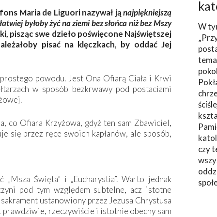
kat
lfons Maria de Liguori nazywał ją
najpiękniejszą
łatwiej byłoby żyć na ziemi bez słońca niż bez Mszy
W ty
ski, pisząc swe dzieło poświęcone Najświętszej
„Prz
należałoby pisać na klęczkach, by oddać Jej
post
tema
poko
prostego powodu. Jest Ona Ofiarą Ciała i Krwi
Pokł
łtarzach w sposób bezkrwawy pod postaciami
chrze
yżowej.
ściśl
kszta
ara, co Ofiara Krzyżowa, gdyż ten sam Zbawiciel,
Pami
uje się przez ręce swoich kapłanów, ale sposób,
katol
czy t
wszys
oddzi
ć „Msza Święta” i „Eucharystia”. Warto jednak
społ
 czyni pod tym względem subtelne, acz istotne
y sakrament ustanowiony przez Jezusa Chrystusa
t prawdziwie, rzeczywiście i istotnie obecny sam