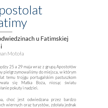
postolat
atimy
dwiedzinach u Fatimskiej
i
an Motoła
ędzy 25 a 29 maja wraz z grupą Apostołów
my pielgrzymowaliśmy do miejsca, w którym
lat temu trojgu portugalskim pastuszkom
ywała się Matka Boża, niosąc światu
łanie pokuty i nadziei.
ma, choć jest odwiedzana przez bardzo
ych wiernych oraz turystów, zdołała jednak