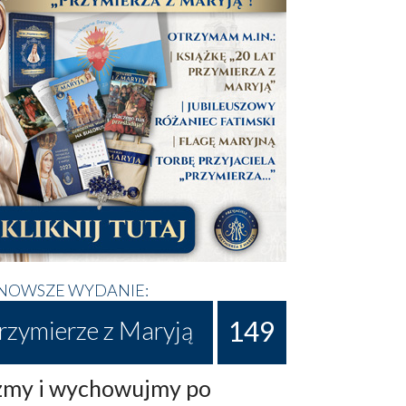
NOWSZE WYDANIE:
149
rzymierze z Maryją
my i wychowujmy po