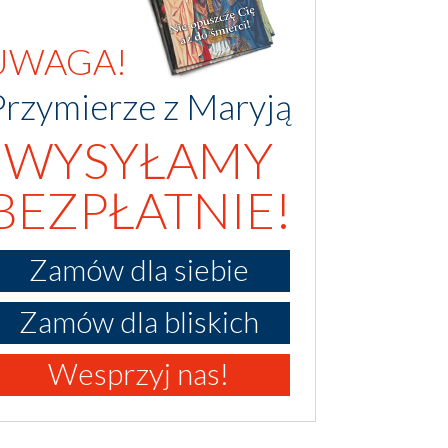
UWAGA!
Przymierze z Maryją
WYSYŁAMY
BEZPŁATNIE!
Zamów dla siebie
Zamów dla bliskich
Wesprzyj nas!