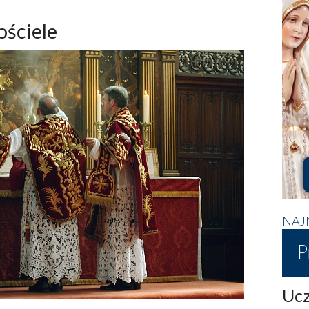
ościele
NAJ
P
Ucz