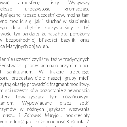
hować atmosferę ciszy. Wyjąwszy
większe uroczystości gromadzące
otysięczne rzesze uczestników, można tam
no modlić się, jak i słuchać w skupieniu.
ego dnia chętnie korzystaliśmy z tej
wości tym bardziej, że nasz hotel położony
w bezpośredniej bliskości bazyliki oraz
sca Maryjnych objawień.
ennie uczestniczyliśmy też w tradycyjnych
żeństwach i procesjach na olbrzymim placu
d sanktuarium. W trakcie trzeciego
zoru przedstawiciele naszej grupy mieli
zytną okazję prowadzić fragment modlitwy.
mięci uczestników pozostanie z pewnością
sfera towarzysząca tym różańcowym
tkaniom. Wypowiadane przez setki
grzymów w różnych językach wezwania
e nasz
… i
Zdrowaś Maryjo
… podkreślały
no jedność jak i różnorodność Kościoła. Z