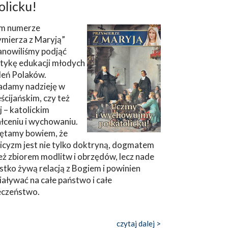
olicku!
m numerze
ymierza z Maryją”
anowiliśmy podjąć
tykę edukacji młodych
leń Polaków.
adamy nadzieję w
ścijańskim, czy też
ej – katolickim
łceniu i wychowaniu.
ętamy bowiem, że
icyzm jest nie tylko doktryną, dogmatem
eż zbiorem modlitw i obrzędów, lecz nade
tko żywą relacją z Bogiem i powinien
aływać na całe państwo i całe
eczeństwo.
czytaj dalej >