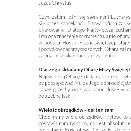
Jezus Chrystus.
Czym zatem różni się sakrament Eucharyst
się przez konsekrację i trwa, ofiara zaś 
ofiarowania. Dlatego Najświętszą Euchar
i ma ona znaczenie sakramentu, a nie ofiary.
w postaci Hostii Przenajświętszej, sta
i pożytków nadprzyrodzonych. Ofiara zaś ma
zasług, lecz także zadośćuczynienia.
Dlaczego składamy Ofiarę Mszy Świętej?
Najświętszą Ofiarę składamy z czterech g
by podziękować Mu za Jego dobrodziejstwa
nasze grzechy oraz wspomóc dusze w czy
potrzebne łaski.
Wielość obrządków – cel ten sam
Choć mamy wiele obrządków i rytów, to ce
zostawił nam tylko to, co jest absolutnie
pozostawił Kościołowi. Obrzędy, które o