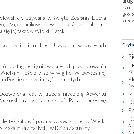
drugi
szum
gosp
rólewskich. Używana w święto Zesłania Ducha
kiedy
ego, Męczenników i w procesji z palmami.
się jej także w Wielki Piątek.
Nies
Fati
Czyta
bol życia i nadziei. Używana w okresach
okie
star
Pi
wzno
Pi
ciół posługuje się nią w okresach przygotowania
niekt
za
 Wielkim Poście oraz w wigilie. W zwyczajnej
katol
Pi
m Poście oraz w liturgii za zmarłych.
aute
ś
bunk
Ma
przyp
 Dozwolona jest w trzecią niedzielę Adwentu
co p
Podkreśla radość z bliskości Pana i przerwę
Do
bazy
Po
Chry
Do
wyję
ale też żałoby i pokuty. Używa się jej w Wielki
St
kultu
 w Mszach za zmarłych i w Dzień Zaduszny.
Na
karyk