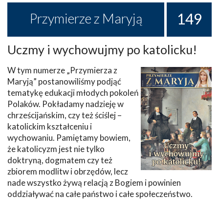
149
Przymierze z Maryją
Uczmy i wychowujmy po katolicku!
W tym numerze „Przymierza z
Maryją” postanowiliśmy podjąć
tematykę edukacji młodych pokoleń
Polaków. Pokładamy nadzieję w
chrześcijańskim, czy też ściślej –
katolickim kształceniu i
wychowaniu. Pamiętamy bowiem,
że katolicyzm jest nie tylko
doktryną, dogmatem czy też
zbiorem modlitw i obrzędów, lecz
nade wszystko żywą relacją z Bogiem i powinien
oddziaływać na całe państwo i całe społeczeństwo.