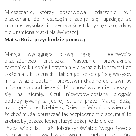
Mieszczanie, którzy obserwowali zdarzenie, byli
przekonani, że nieszczęśnik zabije się, upadając ze
znacznej wysokości. I rzeczywiście tak by się stało, gdyby
nie… ramiona Matki Najświętszej.
Matka Boża przychodzi z pomocą
Maryja wyciągnęła prawą rękę i pochwyciła
przerażonego braciszka. Następnie przyciągnęła
zakonnika ku sobie i trzymała – a wraz z Nią trzymał go
także malutki Jezusek – tak długo, aż zbiegli się wszyscy
mnisi wraz z opatem i przystawili drabinę do drzwi, by
mógł on swobodnie zejść. Mnichowi wcale nie spieszyło
się na ziemię. Czuł niewypowiedzianą błogość
podtrzymywany z jednej strony przez Matkę Bożą,
a z drugiej przez Niebieską Dziecinę. W końcu stwierdził,
że choć mu żal opuszczać tak bezpieczne miejsce, musi to
zrobić, by jeszcze lepiej służyć Bożej Rodzicielce.
Przez wiele lat – aż dokończył świątobliwego żywota
w opactwie – wysławiał swoimi dziełami Tę, która