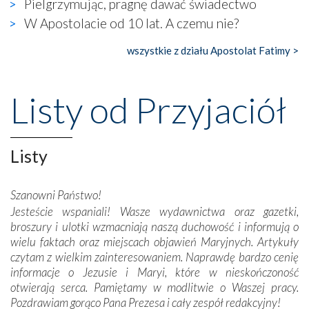
Pielgrzymując, pragnę dawać świadectwo
gdzie w miejscu dawnego kościoła działa dzisiaj…
W Apostolacie od 10 lat. A czemu nie?
księgarnia.
wszystkie z działu Apostolat Fatimy >
Nasze pielgrzymkowe wyprawy, których celem były
wspaniałe klasztory w miasteczku Alcobaça czy w Batalhi,
przeniosły nas do czasów, gdy świątynie bez wątpienia
Listy od Przyjaciół
wznoszono na chwałę Bożą, na przykład – w podzięce za
Opatrznościową pomoc w wygranej bitwie o
niepodległość kraju. Zachwyt budziła potężna, a zarazem
misterna architektura tych monumentalnych dzieł,
Listy
wspaniałe zdobienia, dbałość ich twórców o detale,
połączenie talentów z wytrwałością i pracowitością
Szanowni Państwo!
budowniczych.
Jesteście wspaniali! Wasze wydawnictwa oraz gazetki,
broszury i ulotki wzmacniają naszą duchowość i informują o
Podążyliśmy też śladami fatimskich wizjonerów – Łucji
wielu faktach oraz miejscach objawień Maryjnych. Artykuły
dos Santos oraz świętych Hiacynty i Franciszka Marto.
czytam z wielkim zainteresowaniem. Naprawdę bardzo cenię
Modliliśmy się przy ich grobach. Odprawiliśmy Drogę
informacje o Jezusie i Maryi, które w nieskończoność
Krzyżową w ich rodzinnych stronach, odwiedziliśmy
otwierają serca. Pamiętamy w modlitwie o Waszej pracy.
domy, w których żyli.
Pozdrawiam gorąco Pana Prezesa i cały zespół redakcyjny!