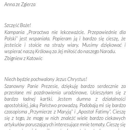
Anna ze Zgierza
W miejscu objawień Matki Bożej zapaliliśmy świece
przywiezione wraz z intencjami powierzonymi nam przez
Darczyńców w ramach akcji „Twoje światło w Fatimie”.
Podczas tej kilkudniowej wyprawy na każdym kroku
Szczęść Boże!
spotykaliśmy się z serdeczną otwartością
Kampania „Proroctwa nie lekceważcie. Przepowiednie dla
Portugalczyków. Podziwialiśmy ich ludową sztukę i
Polski” jest wspaniała. Popieram ją i bardzo się cieszę, że
zwyczaje. Mimo że nasze kraje są od siebie bardzo
jesteście i stoicie na straży wiary. Musimy dziękować i
oddalone, w żaden sposób nie czuliśmy się obco.
wspierać naszą Królową za Jej miłość do naszego Narodu.
Sprawiła to oczywiście sama Matka Boża, ale też
Zbigniew z Katowic
kulturowa bliskość biorąca swój początek w naszej
wspólnej wierze. Podczas wyjazdów do historycznych
miejsc, które znalazły się na trasie naszej pielgrzymki,
Niech będzie pochwalony Jezus Chrystus!
mieliśmy okazję przekonać się, że Maryja swoją opieką
Szanowny Panie Prezesie, dziękuję bardzo serdecznie za
otacza nie tylko nasz naród, lecz wszystkie nacje, które
przesłane mi pozdrowienia urodzinowe. Ucieszyłam się z
się Jej ufnie oddają, a także każdą osobę, która zawierza
bardzo ładnej kartki. Jestem dumna z działalności
Jej siebie oraz swych bliskich.
apostolskiej, jaką Państwo prowadzą. Podobają mi się bardzo
czasopisma „Przymierze z Maryją” i „Apostoł Fatimy”. Cieszę
Dzieje Portugalii to również historia wierności Bogu i
się z tego, że mogę w nich znaleźć wiele bardzo ciekawych
odstępstw, także w życiu władców. Trudne momenty w
artykułów poruszających interesujące mnie tematy. Cieszę się
wymiarze tak osobistym, jak i zbiorowym, przypominają o