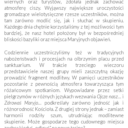
wiernych oraz turystów, zdołała jednak zachować
atmosferę ciszy. Wyjąwszy największe uroczystości
gromadzące wielotysięczne rzesze uczestników, można
tam zarówno modlić się, jak i słuchać w skupieniu.
Każdego dnia chętnie korzystaliśmy z tej możliwości tym
bardziej, że nasz hotel położony był w bezpośredniej
bliskości bazyliki oraz miejsca Maryjnych objawień.
Codziennie uczestniczyliśmy też w tradycyjnych
nabożeństwach i procesjach na olbrzymim placu przed
sanktuarium. W trakcie trzeciego wieczoru
przedstawiciele naszej grupy mieli zaszczytną okazję
prowadzić fragment modlitwy. W pamięci uczestników
pozostanie z pewnością atmosfera towarzysząca tym
różańcowym spotkaniom. Wypowiadane przez setki
pielgrzymów w różnych językach wezwania
Ojcze nasz
… i
Zdrowaś Maryjo
… podkreślały zarówno jedność jak i
różnorodność Kościoła. Z drugiej strony jednak – zamiast
harmonii rodziły szum, utrudniając modlitewne
skupienie. Może gospodarze tego cudownego miejsca
zechcą kiedyś „odkryć” na nowo łacinę?