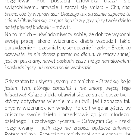
rozgniewał. Pod postacią człowieka ukazał się
świątobliwemu artyście i zaczął się śmiać: –
Cha, cha,
bracie, cóż ty wyprawiasz? Dlaczego tak strasznie szpecisz te
ściany? Obawiam się, że opat będzie zły, gdy ujrzy twoje dzieło
na tej pięknej budowli?
– mówił.
Na to mnich – uświadomiwszy sobie, że dobrze wykonał
swoją pracę, skoro wizerunek diabła wzbudził takie
obrzydzenie – roześmiał się serdecznie i rzekł: –
Bracie, to
oczywiste, że nie chcesz patrzeć na diabła. W rzeczy samej,
jest on paskudny, nawet paskudniejszy, niż go namalowałem
i paskudniejszy, niż można sobie wyobrazić.
Gdy szatan to usłyszał, syknął do mnicha: –
Strzeż się, bo ja
jestem tym, którego obraziłeś i nie zniosę więcej tego
łajdactwa!
Książę piekła obawiał się, że straci dusze tych,
którzy dotychczas wiernie mu służyli, jeśli zobaczą tak
ohydny wizerunek ich władcy. Polecił więc artyście, by
zniszczył swoje dzieło i przedstawił go jako młodego,
dzielnego i uczciwego rycerza. –
Ostrzegam Cię
– rzekł
rozgniewany –
jeśli tego nie zrobisz, będziesz żałować
.
Potem zniknął. Przerażony mnich zdał sobie sprawę, że