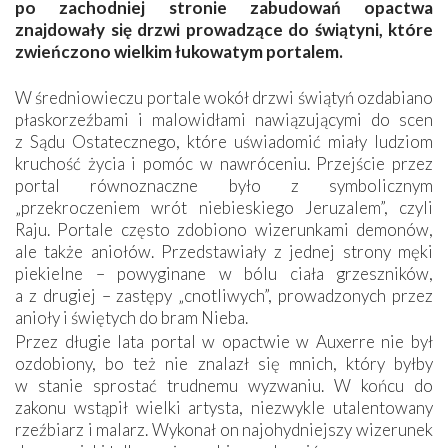
po zachodniej stronie zabudowań opactwa
znajdowały się drzwi prowadzące do świątyni, które
zwieńczono wielkim łukowatym portalem.
W średniowieczu portale wokół drzwi świątyń ozdabiano
płaskorzeźbami i malowidłami nawiązującymi do scen
z Sądu Ostatecznego, które uświadomić miały ludziom
kruchość życia i pomóc w nawróceniu. Przejście przez
portal równoznaczne było z symbolicznym
„przekroczeniem wrót niebieskiego Jeruzalem”, czyli
Raju. Portale często zdobiono wizerunkami demonów,
ale także aniołów. Przedstawiały z jednej strony męki
piekielne – powyginane w bólu ciała grzeszników,
a z drugiej – zastępy „cnotliwych”, prowadzonych przez
anioły i świętych do bram Nieba.
Przez długie lata portal w opactwie w Auxerre nie był
ozdobiony, bo też nie znalazł się mnich, który byłby
w stanie sprostać trudnemu wyzwaniu. W końcu do
zakonu wstąpił wielki artysta, niezwykle utalentowany
rzeźbiarz i malarz. Wykonał on najohydniejszy wizerunek