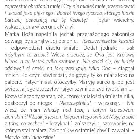
zaprzestać obrażania mnie? Czy nie miałeś mnie przemalować
i ukazać jako pięknego i dobrotliwego rycerza, którego ludzie
bardziej pokochają niż tę Kobietę?
– pytał wściekły,
wskazując na wizerunek Maryi.
Matka Boża napełniła jednak przerażonego zakonnika
odwagą, by stanął w Jej obronie. –
Rzeczywiście tak kazałeś
– odpowiedział diabłu śmiało. Dodał jednak: –
Jak
mógłbym to zrobić? Wiesz przecież, że Ona jest Królową
Nieba, a ty jesteś tylko szatanem. Nie godzi się, by ludzie
oddawali ci cześć, na jaką zasługuje tylko Ona
– ciągnął
mnich. Po czym stwierdził, że gdyby tylko miał złoto na
palecie, natychmiast otoczyłby Maryję aureolą, bo jest
święta, a jego otoczyłby najgorszymi obrzydliwościami…
Rozwścieczony szatan, oburzony śmiałością śmiertelnika,
doskoczył do niego: –
Nieszczęśniku!
– wrzasnął. –
Nie
wiesz, że mam władzę nad tobą i całym królestwem
ziemskim?! Wszak ja jestem księciem tego świata! Mogę zrobić
z tobą, co zechcę!
– krzyknął i zniszczył rusztowanie, na
którym stał malarz. Zakonnik w ostatniej chwili zawołał: –
Maryjo, ratuj albo zginę!