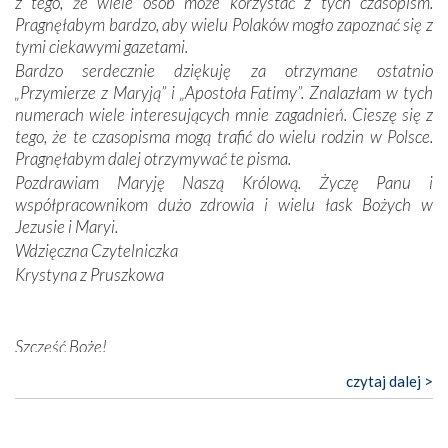
z tego, że wiele osób może korzystać z tych czasopism.
konieczności ciągłego zabiegania o własną duszę i o łaskę
Pragnęłabym bardzo, aby wielu Polaków mogło zapoznać się z
Opatrzności. Wierność przynosi pomyślność –
tymi ciekawymi gazetami.
przynajmniej w życiu duchowym. Odstępstwo owocuje
Bardzo serdecznie dziękuję za otrzymane ostatnio
nieszczęściem i śmiercią. Te uniwersalne prawdy
„Przymierze z Maryją” i „Apostoła Fatimy”. Znalazłam w tych
przychodziły na myśl, gdy słuchaliśmy opowieści
numerach wiele interesujących mnie zagadnień. Cieszę się z
przewodników o portugalskich monarchach i wodzach,
tego, że te czasopisma mogą trafić do wielu rodzin w Polsce.
zwycięskich bitwach i nieszczęśliwych losach grzesznych
Pragnęłabym dalej otrzymywać te pisma.
kochanków.
Pozdrawiam Maryję Naszą Królową. Życzę Panu i
współpracownikom dużo zdrowia i wielu łask Bożych w
Byli tym razem pośród Apostołów Fatimy reprezentanci
Jezusie i Maryi.
każdego spośród żyjących pokoleń. Najmłodszy uczestnik
Wdzięczna Czytelniczka
liczył sobie 13 lat, zaś senior, pan Zdzisław – już 94.
–
Krystyna z Pruszkowa
Całe życie marzyłem, by tu przyjechać
– przyznał w
rozmowie.
Nasza pielgrzymka nie byłaby tak bogata w duchową treść
Szczęść Boże!
bez obecności duszpasterza – księdza Krzysztofa.
Bardzo dziękuję za przysyłanie mi „Przymierza z Maryją”. Jest
czytaj dalej >
Oprócz zapewnienia nam możliwości codziennego
to pismo, które bardzo sobie cenię i szanuję. Redagujecie
wysłuchania Mszy Świętej, dawał on wyrazy swej
ciekawe artykuły. Zawsze czekam na nowe numery i pragnę
niezwykłej czci dla Matki Bożej śpiewem
Godzinek
i
poinformować, że zawsze będę Was wspierać. Niech Pan Bóg