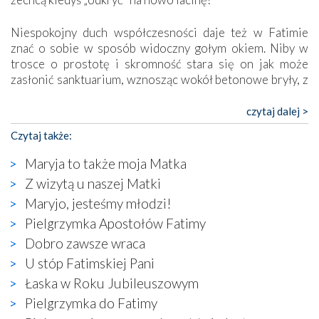
Niespokojny duch współczesności daje też w Fatimie
znać o sobie w sposób widoczny gołym okiem. Niby w
trosce o prostotę i skromność stara się on jak może
zasłonić sanktuarium, wznosząc wokół betonowe bryły, z
których niektóre nawet zostały poświęcone jako miejsca
katolickiego kultu. Tylko co wspólnego z żywą,
czytaj dalej >
autentyczną wiarą mogą mieć płaskie, szare bunkry albo
Czytaj także:
kaplice, w których Tabernakulum przypomina bardziej
skrzynkę na narzędzia? Albo co powiedzieć o ustawionym
Maryja to także moja Matka
tuż przy nowej bazylice wielkim krzyżu, na którym
Z wizytą u naszej Matki
zamiast Chrystusa umieszczono dziwaczną postać jakby
Maryjo, jesteśmy młodzi!
wyjętą ze starożytnych hieroglifów? W kulturowym
kontekście naszych czasów to raczej karykatura niż godny
Pielgrzymka Apostołów Fatimy
wizerunek Zbawiciela…
Dobro zawsze wraca
Zatem nawet w bezpośrednim otoczeniu sanktuarium
U stóp Fatimskiej Pani
naocznie przekonaliśmy się, że wewnątrz Kościoła toczy
Łaska w Roku Jubileuszowym
się ogromna walka o kształt katolicyzmu i o serca
wierzących. Do czego to zmaganie może prowadzić,
Pielgrzymka do Fatimy
widzieliśmy w urokliwym, niewielkim mieście Obidos,