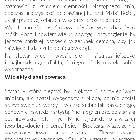
rozmawiał z księciem ciemności. Następnego dnia,
podczas uroczystości odprawianej ku czci Matki Bożej,
ukląkł przed Jej ołtarzem w kaplicy i prosił o pomoc.
Wydało mu się, że Królowa Niebios wysłuchała jego
próśb. Poczuł bowiem wielką odwagę i przynaglenie, by
jeszcze bardziej oszpecić wizerunek demona, aby jak
najwięcej ludzi czuło do niego wstręt.
Namalował więc – wydaje się – najstraszniejszego
i najbrzydszego diabła, jakiego kiedykolwiek sobie
wyobrażono.
Wściekły diabeł powraca
Szatan – który niegdyś był pięknym i sprawiedliwym
aniołem, ale został wypędzony z Nieba, bo nie chciał
służyć swemu Stwórcy – widząc siebie tak paskudnego,
ponownie nawiedził artystę. Nie mógł znieść, że stał się
pośmiewiskiem dla innych. Mnich ujrzał demona w całej
jego brzydocie i przeraził się. –
Braciszku, widzę, że nie
dotrzymałeś słowa!
– krzyknął szatan. –
Złamałeś zasadę
posłuszeństwa zakonnego. Czy nie kazałem ci wczoraj