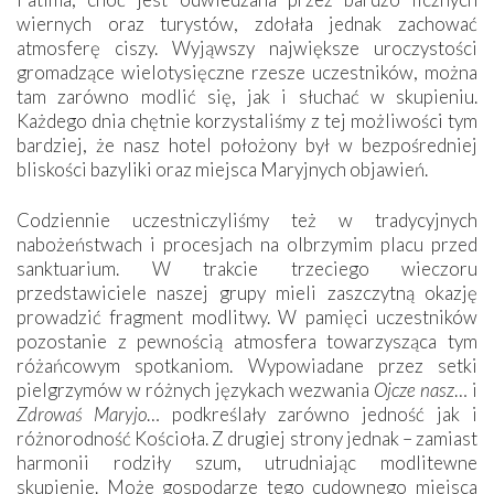
wiernych oraz turystów, zdołała jednak zachować
atmosferę ciszy. Wyjąwszy największe uroczystości
gromadzące wielotysięczne rzesze uczestników, można
tam zarówno modlić się, jak i słuchać w skupieniu.
Każdego dnia chętnie korzystaliśmy z tej możliwości tym
bardziej, że nasz hotel położony był w bezpośredniej
bliskości bazyliki oraz miejsca Maryjnych objawień.
Codziennie uczestniczyliśmy też w tradycyjnych
nabożeństwach i procesjach na olbrzymim placu przed
sanktuarium. W trakcie trzeciego wieczoru
przedstawiciele naszej grupy mieli zaszczytną okazję
prowadzić fragment modlitwy. W pamięci uczestników
pozostanie z pewnością atmosfera towarzysząca tym
różańcowym spotkaniom. Wypowiadane przez setki
pielgrzymów w różnych językach wezwania
Ojcze nasz
… i
Zdrowaś Maryjo
… podkreślały zarówno jedność jak i
różnorodność Kościoła. Z drugiej strony jednak – zamiast
harmonii rodziły szum, utrudniając modlitewne
skupienie. Może gospodarze tego cudownego miejsca