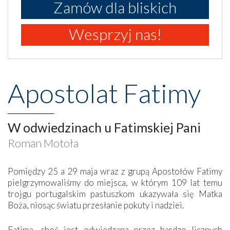
Zamów dla bliskich
Wesprzyj nas!
Apostolat Fatimy
W odwiedzinach u Fatimskiej Pani
Roman Motoła
Pomiędzy 25 a 29 maja wraz z grupą Apostołów Fatimy
pielgrzymowaliśmy do miejsca, w którym 109 lat temu
trojgu portugalskim pastuszkom ukazywała się Matka
Boża, niosąc światu przesłanie pokuty i nadziei.
Fatima, choć jest odwiedzana przez bardzo licznych