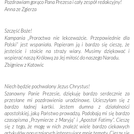
Pozdrawiam gorąco Pana Prezesa i cały zespół redakcyjny!
Anna ze Zgierza
W miejscu objawień Matki Bożej zapaliliśmy świece
przywiezione wraz z intencjami powierzonymi nam przez
Darczyńców w ramach akcji „Twoje światło w Fatimie”.
Podczas tej kilkudniowej wyprawy na każdym kroku
Szczęść Boże!
spotykaliśmy się z serdeczną otwartością
Kampania „Proroctwa nie lekceważcie. Przepowiednie dla
Portugalczyków. Podziwialiśmy ich ludową sztukę i
Polski” jest wspaniała. Popieram ją i bardzo się cieszę, że
zwyczaje. Mimo że nasze kraje są od siebie bardzo
jesteście i stoicie na straży wiary. Musimy dziękować i
oddalone, w żaden sposób nie czuliśmy się obco.
wspierać naszą Królową za Jej miłość do naszego Narodu.
Sprawiła to oczywiście sama Matka Boża, ale też
Zbigniew z Katowic
kulturowa bliskość biorąca swój początek w naszej
wspólnej wierze. Podczas wyjazdów do historycznych
miejsc, które znalazły się na trasie naszej pielgrzymki,
Niech będzie pochwalony Jezus Chrystus!
mieliśmy okazję przekonać się, że Maryja swoją opieką
Szanowny Panie Prezesie, dziękuję bardzo serdecznie za
otacza nie tylko nasz naród, lecz wszystkie nacje, które
przesłane mi pozdrowienia urodzinowe. Ucieszyłam się z
się Jej ufnie oddają, a także każdą osobę, która zawierza
bardzo ładnej kartki. Jestem dumna z działalności
Jej siebie oraz swych bliskich.
apostolskiej, jaką Państwo prowadzą. Podobają mi się bardzo
czasopisma „Przymierze z Maryją” i „Apostoł Fatimy”. Cieszę
Dzieje Portugalii to również historia wierności Bogu i
się z tego, że mogę w nich znaleźć wiele bardzo ciekawych
odstępstw, także w życiu władców. Trudne momenty w
artykułów poruszających interesujące mnie tematy. Cieszę się