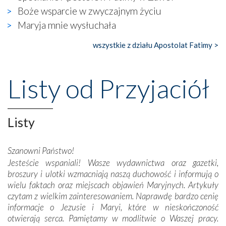
widzieliśmy w urokliwym, niewielkim mieście Obidos,
Boże wsparcie w zwyczajnym życiu
gdzie w miejscu dawnego kościoła działa dzisiaj…
Maryja mnie wysłuchała
księgarnia.
wszystkie z działu Apostolat Fatimy >
Nasze pielgrzymkowe wyprawy, których celem były
wspaniałe klasztory w miasteczku Alcobaça czy w Batalhi,
przeniosły nas do czasów, gdy świątynie bez wątpienia
Listy od Przyjaciół
wznoszono na chwałę Bożą, na przykład – w podzięce za
Opatrznościową pomoc w wygranej bitwie o
niepodległość kraju. Zachwyt budziła potężna, a zarazem
misterna architektura tych monumentalnych dzieł,
Listy
wspaniałe zdobienia, dbałość ich twórców o detale,
połączenie talentów z wytrwałością i pracowitością
Szanowni Państwo!
budowniczych.
Jesteście wspaniali! Wasze wydawnictwa oraz gazetki,
broszury i ulotki wzmacniają naszą duchowość i informują o
Podążyliśmy też śladami fatimskich wizjonerów – Łucji
wielu faktach oraz miejscach objawień Maryjnych. Artykuły
dos Santos oraz świętych Hiacynty i Franciszka Marto.
czytam z wielkim zainteresowaniem. Naprawdę bardzo cenię
Modliliśmy się przy ich grobach. Odprawiliśmy Drogę
informacje o Jezusie i Maryi, które w nieskończoność
Krzyżową w ich rodzinnych stronach, odwiedziliśmy
otwierają serca. Pamiętamy w modlitwie o Waszej pracy.
domy, w których żyli.