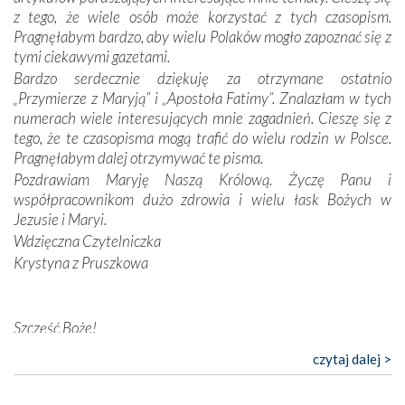
wymiarze tak osobistym, jak i zbiorowym, przypominają o
z tego, że wiele osób może korzystać z tych czasopism.
konieczności ciągłego zabiegania o własną duszę i o łaskę
Pragnęłabym bardzo, aby wielu Polaków mogło zapoznać się z
Opatrzności. Wierność przynosi pomyślność –
tymi ciekawymi gazetami.
przynajmniej w życiu duchowym. Odstępstwo owocuje
Bardzo serdecznie dziękuję za otrzymane ostatnio
nieszczęściem i śmiercią. Te uniwersalne prawdy
„Przymierze z Maryją” i „Apostoła Fatimy”. Znalazłam w tych
przychodziły na myśl, gdy słuchaliśmy opowieści
numerach wiele interesujących mnie zagadnień. Cieszę się z
przewodników o portugalskich monarchach i wodzach,
tego, że te czasopisma mogą trafić do wielu rodzin w Polsce.
zwycięskich bitwach i nieszczęśliwych losach grzesznych
Pragnęłabym dalej otrzymywać te pisma.
kochanków.
Pozdrawiam Maryję Naszą Królową. Życzę Panu i
współpracownikom dużo zdrowia i wielu łask Bożych w
Byli tym razem pośród Apostołów Fatimy reprezentanci
Jezusie i Maryi.
każdego spośród żyjących pokoleń. Najmłodszy uczestnik
Wdzięczna Czytelniczka
liczył sobie 13 lat, zaś senior, pan Zdzisław – już 94.
–
Krystyna z Pruszkowa
Całe życie marzyłem, by tu przyjechać
– przyznał w
rozmowie.
Nasza pielgrzymka nie byłaby tak bogata w duchową treść
Szczęść Boże!
bez obecności duszpasterza – księdza Krzysztofa.
Bardzo dziękuję za przysyłanie mi „Przymierza z Maryją”. Jest
czytaj dalej >
Oprócz zapewnienia nam możliwości codziennego
to pismo, które bardzo sobie cenię i szanuję. Redagujecie
wysłuchania Mszy Świętej, dawał on wyrazy swej
ciekawe artykuły. Zawsze czekam na nowe numery i pragnę