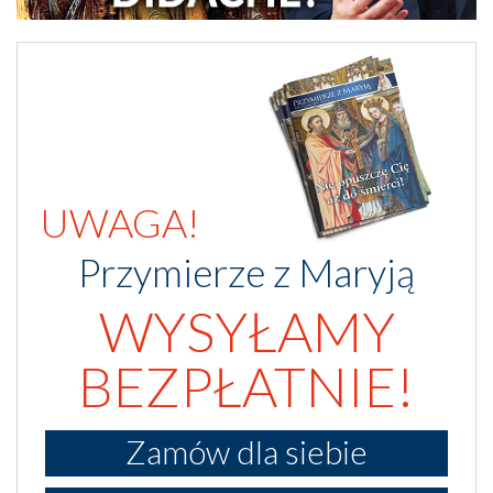
UWAGA!
Przymierze z Maryją
WYSYŁAMY
BEZPŁATNIE!
Zamów dla siebie