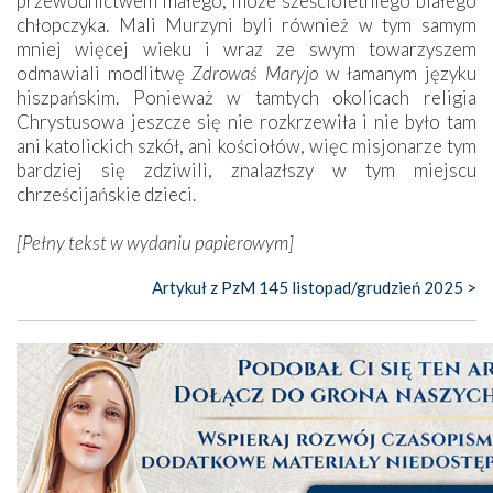
przewodnictwem małego, może sześcioletniego białego
chłopczyka. Mali Murzyni byli również w tym samym
mniej więcej wieku i wraz ze swym towarzyszem
odmawiali modlitwę
Zdrowaś Maryjo
w łamanym języku
hiszpańskim. Ponieważ w tamtych okolicach religia
Chrystusowa jeszcze się nie rozkrzewiła i nie było tam
ani katolickich szkół, ani kościołów, więc misjonarze tym
bardziej się zdziwili, znalazłszy w tym miejscu
chrześcijańskie dzieci.
[Pełny tekst w wydaniu papierowym]
Artykuł z PzM 145 listopad/grudzień 2025 >