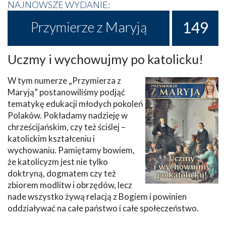
NAJNOWSZE WYDANIE:
149
Przymierze z Maryją
Uczmy i wychowujmy po katolicku!
W tym numerze „Przymierza z
Maryją” postanowiliśmy podjąć
tematykę edukacji młodych pokoleń
Polaków. Pokładamy nadzieję w
chrześcijańskim, czy też ściślej –
katolickim kształceniu i
wychowaniu. Pamiętamy bowiem,
że katolicyzm jest nie tylko
doktryną, dogmatem czy też
zbiorem modlitw i obrzędów, lecz
nade wszystko żywą relacją z Bogiem i powinien
oddziaływać na całe państwo i całe społeczeństwo.