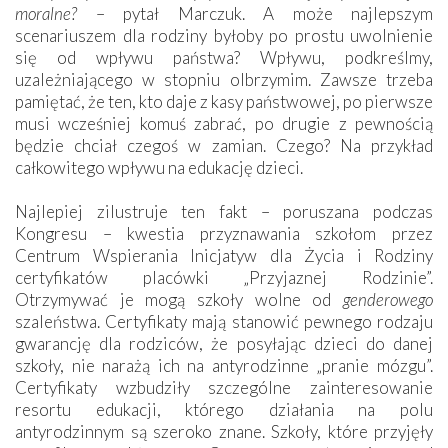
moralne?
– pytał Marczuk. A może najlepszym
scenariuszem dla rodziny byłoby po prostu uwolnienie
się od wpływu państwa? Wpływu, podkreślmy,
uzależniającego w stopniu olbrzymim. Zawsze trzeba
pamiętać, że ten, kto daje z kasy państwowej, po pierwsze
musi wcześniej komuś zabrać, po drugie z pewnością
będzie chciał czegoś w zamian. Czego? Na przykład
całkowitego wpływu na edukację dzieci.
Najlepiej zilustruje ten fakt – poruszana podczas
Kongresu – kwestia przyznawania szkołom przez
Centrum Wspierania Inicjatyw dla Życia i Rodziny
certyfikatów placówki „Przyjaznej Rodzinie”.
Otrzymywać je mogą szkoły wolne od
genderowego
szaleństwa. Certyfikaty mają stanowić pewnego rodzaju
gwarancję dla rodziców, że posyłając dzieci do danej
szkoły, nie narażą ich na antyrodzinne „pranie mózgu”.
Certyfikaty wzbudziły szczególne zainteresowanie
resortu edukacji, którego działania na polu
antyrodzinnym są szeroko znane. Szkoły, które przyjęły