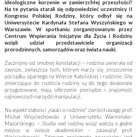
ideologiczne korzenie w zamierzchłej przeszłości?
Na te pytania starali się odpowiedzieć uczestnicy II
Kongresu Polskiej Rodziny, który odbył się na
Uniwersytecie Kardynała Stefana Wyszyńskiego w
Warszawie. W spotkaniu zorganizowanym przez
Centrum Wspierania Inicjatyw dla Życia i Rodziny
wzięli udział przedstawiciele organizacji
prorodzinnych, samorządów oraz świata nauki.
Zacznijmy od smutnej konstatacji – rodzina uwierała od
zawsze, zwłaszcza tych, którym marzy się zniszczenie
porządku opartego na Wierze Katolickiej i rodzinie. Siły
zmierzające do rozbicia rodziny są do tego doskonale
przygotowane, mają olbrzymie pieniądze i znajomość
najnowszych narzędzi manipulacji.
Na aspekt słabości „nauki o rodzinie” zwrócił uwagę prof.
Michał Wojciechowski z Uniwersytetu Warmińsko-
Mazurskiego. –
Studia nad rodziną wciąż walczą o godne
miejsce w świecie akademickim
– zauważył prof.
Wojciechowski. Zdaniem prelegenta zauważalny jest