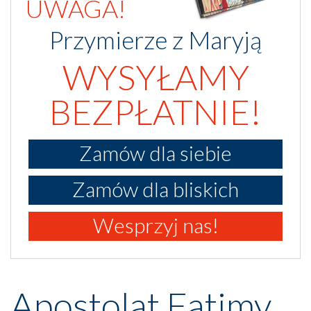
UWAGA!
Przymierze z Maryją
WYSYŁAMY
BEZPŁATNIE!
Zamów dla siebie
Zamów dla bliskich
Wesprzyj nas!
Apostolat Fatimy