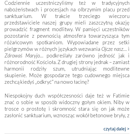
Codziennie uczestniczyliśmy też w tradycyjnych
nabożeństwach i procesjach na olbrzymim placu przed
sanktuarium. W trakcie trzeciego wieczoru
przedstawiciele naszej grupy mieli zaszczytną okazję
prowadzić fragment modlitwy. W pamięci uczestników
pozostanie z pewnością atmosfera towarzysząca tym
różańcowym spotkaniom. Wypowiadane przez setki
pielgrzymów w różnych językach wezwania
Ojcze nasz
… i
Zdrowaś Maryjo
… podkreślały zarówno jedność jak i
różnorodność Kościoła. Z drugiej strony jednak – zamiast
harmonii rodziły szum, utrudniając modlitewne
skupienie. Może gospodarze tego cudownego miejsca
zechcą kiedyś „odkryć” na nowo łacinę?
Niespokojny duch współczesności daje też w Fatimie
znać o sobie w sposób widoczny gołym okiem. Niby w
trosce o prostotę i skromność stara się on jak może
zasłonić sanktuarium, wznosząc wokół betonowe bryły, z
których niektóre nawet zostały poświęcone jako miejsca
katolickiego kultu. Tylko co wspólnego z żywą,
czytaj dalej >