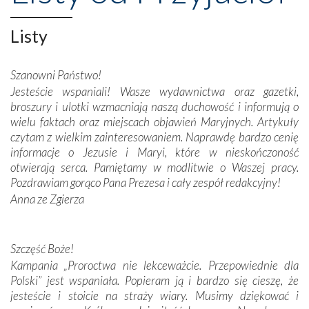
niepodległość kraju. Zachwyt budziła potężna, a zarazem
misterna architektura tych monumentalnych dzieł,
Listy
wspaniałe zdobienia, dbałość ich twórców o detale,
połączenie talentów z wytrwałością i pracowitością
Szanowni Państwo!
budowniczych.
Jesteście wspaniali! Wasze wydawnictwa oraz gazetki,
broszury i ulotki wzmacniają naszą duchowość i informują o
Podążyliśmy też śladami fatimskich wizjonerów – Łucji
wielu faktach oraz miejscach objawień Maryjnych. Artykuły
dos Santos oraz świętych Hiacynty i Franciszka Marto.
czytam z wielkim zainteresowaniem. Naprawdę bardzo cenię
Modliliśmy się przy ich grobach. Odprawiliśmy Drogę
informacje o Jezusie i Maryi, które w nieskończoność
Krzyżową w ich rodzinnych stronach, odwiedziliśmy
otwierają serca. Pamiętamy w modlitwie o Waszej pracy.
domy, w których żyli.
Pozdrawiam gorąco Pana Prezesa i cały zespół redakcyjny!
Anna ze Zgierza
W miejscu objawień Matki Bożej zapaliliśmy świece
przywiezione wraz z intencjami powierzonymi nam przez
Darczyńców w ramach akcji „Twoje światło w Fatimie”.
Podczas tej kilkudniowej wyprawy na każdym kroku
Szczęść Boże!
spotykaliśmy się z serdeczną otwartością
Kampania „Proroctwa nie lekceważcie. Przepowiednie dla
Portugalczyków. Podziwialiśmy ich ludową sztukę i
Polski” jest wspaniała. Popieram ją i bardzo się cieszę, że
zwyczaje. Mimo że nasze kraje są od siebie bardzo
jesteście i stoicie na straży wiary. Musimy dziękować i
oddalone, w żaden sposób nie czuliśmy się obco.