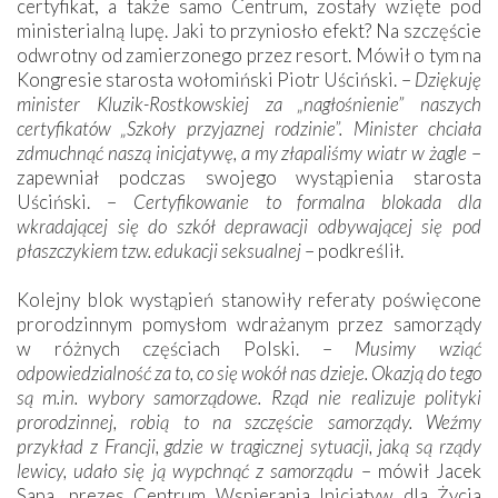
certyfikat, a także samo Centrum, zostały wzięte pod
ministerialną lupę. Jaki to przyniosło efekt? Na szczęście
odwrotny od zamierzonego przez resort. Mówił o tym na
Kongresie starosta wołomiński Piotr Uściński. –
Dziękuję
minister Kluzik-Rostkowskiej za „nagłośnienie” naszych
certyfikatów „Szkoły przyjaznej rodzinie”. Minister chciała
zdmuchnąć naszą inicjatywę, a my złapaliśmy wiatr w żagle
–
zapewniał podczas swojego wystąpienia starosta
Uściński. –
Certyfikowanie to formalna blokada dla
wkradającej się do szkół deprawacji odbywającej się pod
płaszczykiem tzw. edukacji seksualnej
– podkreślił.
Kolejny blok wystąpień stanowiły referaty poświęcone
prorodzinnym pomysłom wdrażanym przez samorządy
w różnych częściach Polski. –
Musimy wziąć
odpowiedzialność za to, co się wokół nas dzieje. Okazją do tego
są m.in. wybory samorządowe. Rząd nie realizuje polityki
prorodzinnej, robią to na szczęście samorządy. Weźmy
przykład z Francji, gdzie w tragicznej sytuacji, jaką są rządy
lewicy, udało się ją wypchnąć z samorządu
– mówił Jacek
Sapa, prezes Centrum Wspierania Inicjatyw dla Życia