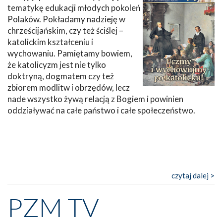
tematykę edukacji młodych pokoleń
Polaków. Pokładamy nadzieję w
chrześcijańskim, czy też ściślej –
katolickim kształceniu i
wychowaniu. Pamiętamy bowiem,
że katolicyzm jest nie tylko
doktryną, dogmatem czy też
zbiorem modlitw i obrzędów, lecz
nade wszystko żywą relacją z Bogiem i powinien
oddziaływać na całe państwo i całe społeczeństwo.
czytaj dalej >
PZM TV