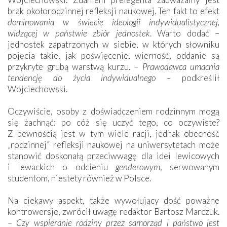
brak okołorodzinnej refleksji naukowej. Ten fakt to efekt
dominowania w świecie ideologii indywidualistycznej,
widzącej w państwie zbiór jednostek
. Warto dodać –
jednostek zapatrzonych w siebie, w których słowniku
pojęcia takie, jak poświęcenie, wierność, oddanie są
przykryte grubą warstwą kurzu. –
Prawodawca umacnia
tendencję do życia indywidualnego –
podkreślił
Wojciechowski.
Oczywiście, osoby z doświadczeniem rodzinnym mogą
się żachnąć: po cóż się uczyć tego, co oczywiste?
Z pewnością jest w tym wiele racji, jednak obecność
„rodzinnej” refleksji naukowej na uniwersytetach może
stanowić doskonałą przeciwwagę dla idei lewicowych
i lewackich o odcieniu
genderowym
, serwowanym
studentom, niestety również w Polsce.
Na ciekawy aspekt, także wywołujący dość poważne
kontrowersje, zwrócił uwagę redaktor Bartosz Marczuk.
–
Czy wspieranie rodziny przez samorząd i państwo jest