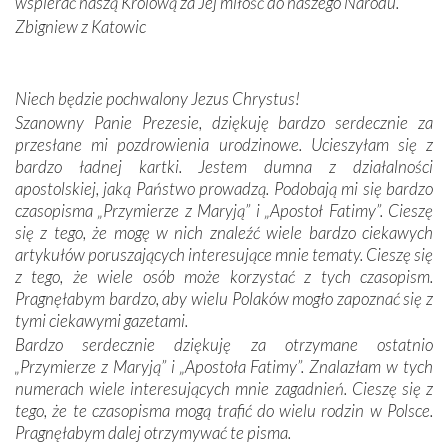
wspierać naszą Królową za Jej miłość do naszego Narodu.
Sprawiła to oczywiście sama Matka Boża, ale też
Zbigniew z Katowic
kulturowa bliskość biorąca swój początek w naszej
wspólnej wierze. Podczas wyjazdów do historycznych
miejsc, które znalazły się na trasie naszej pielgrzymki,
Niech będzie pochwalony Jezus Chrystus!
mieliśmy okazję przekonać się, że Maryja swoją opieką
Szanowny Panie Prezesie, dziękuję bardzo serdecznie za
otacza nie tylko nasz naród, lecz wszystkie nacje, które
przesłane mi pozdrowienia urodzinowe. Ucieszyłam się z
się Jej ufnie oddają, a także każdą osobę, która zawierza
bardzo ładnej kartki. Jestem dumna z działalności
Jej siebie oraz swych bliskich.
apostolskiej, jaką Państwo prowadzą. Podobają mi się bardzo
czasopisma „Przymierze z Maryją” i „Apostoł Fatimy”. Cieszę
Dzieje Portugalii to również historia wierności Bogu i
się z tego, że mogę w nich znaleźć wiele bardzo ciekawych
odstępstw, także w życiu władców. Trudne momenty w
artykułów poruszających interesujące mnie tematy. Cieszę się
wymiarze tak osobistym, jak i zbiorowym, przypominają o
z tego, że wiele osób może korzystać z tych czasopism.
konieczności ciągłego zabiegania o własną duszę i o łaskę
Pragnęłabym bardzo, aby wielu Polaków mogło zapoznać się z
Opatrzności. Wierność przynosi pomyślność –
tymi ciekawymi gazetami.
przynajmniej w życiu duchowym. Odstępstwo owocuje
Bardzo serdecznie dziękuję za otrzymane ostatnio
nieszczęściem i śmiercią. Te uniwersalne prawdy
„Przymierze z Maryją” i „Apostoła Fatimy”. Znalazłam w tych
przychodziły na myśl, gdy słuchaliśmy opowieści
numerach wiele interesujących mnie zagadnień. Cieszę się z
przewodników o portugalskich monarchach i wodzach,
tego, że te czasopisma mogą trafić do wielu rodzin w Polsce.
zwycięskich bitwach i nieszczęśliwych losach grzesznych
Pragnęłabym dalej otrzymywać te pisma.
kochanków.