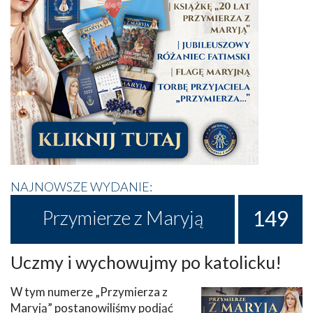
NAJNOWSZE WYDANIE:
149
Przymierze z Maryją
Uczmy i wychowujmy po katolicku!
W tym numerze „Przymierza z
Maryją” postanowiliśmy podjąć