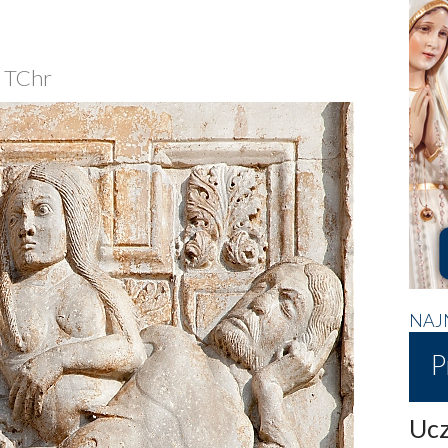
z TChr
NAJ
P
Ucz