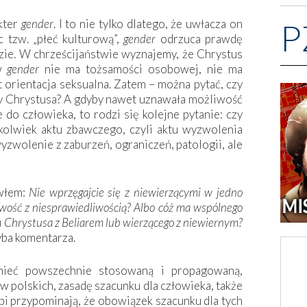
akter
gender
. I to nie tylko dlatego, że uwłacza on
P
 tzw. „płeć kulturową”,
gender
odrzuca prawdę
zie. W chrześcijaństwie wyznajemy, że Chrystus
 w
gender
nie ma tożsamości osobowej, nie ma
t orientacja seksualna. Zatem – można pytać, czy
zy Chrystusa? A gdyby nawet uznawała możliwość
e do człowieka, to rodzi się kolejne pytanie: czy
okolwiek aktu zbawczego, czyli aktu wyzwolenia
wyzwolenie z zaburzeń, ograniczeń, patologii, ale
awłem:
Nie wprz
ę
gajcie si
ę
z niewierz
ą
cymi w jedno
iwo
ść
z niesprawiedliwo
ś
ci
ą
? Albo có
ż
ma wspólnego
 Chrystusa z Beliarem lub wierz
ą
cego z niewiernym?
yba komentarza.
ieć powszechnie stosowaną i propagowaną,
w polskich, zasadę szacunku dla człowieka, także
upi przypominają, że obowiązek szacunku dla tych