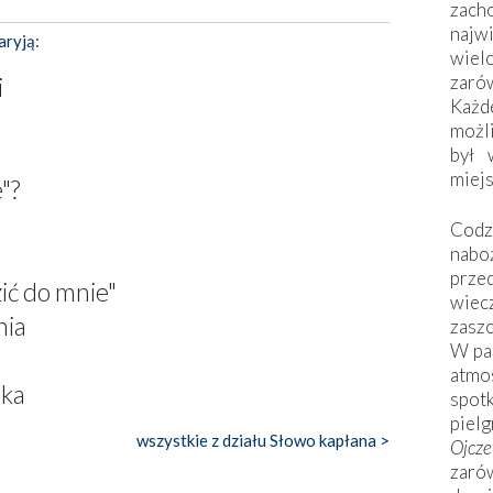
zac
naj
aryją:
wiel
zarów
i
Każd
możli
był 
miej
"?
Codzi
nabo
prze
ić do mnie"
wiec
nia
zaszc
W pa
atmo
nka
spo
piel
wszystkie z działu Słowo kapłana >
Ojcz
zarów