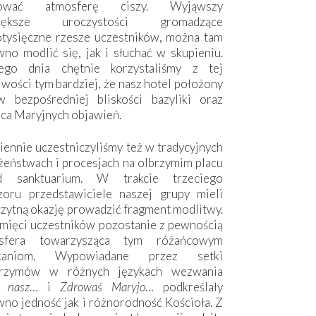
hować atmosferę ciszy. Wyjąwszy
większe uroczystości gromadzące
otysięczne rzesze uczestników, można tam
no modlić się, jak i słuchać w skupieniu.
ego dnia chętnie korzystaliśmy z tej
wości tym bardziej, że nasz hotel położony
w bezpośredniej bliskości bazyliki oraz
sca Maryjnych objawień.
ennie uczestniczyliśmy też w tradycyjnych
żeństwach i procesjach na olbrzymim placu
d sanktuarium. W trakcie trzeciego
zoru przedstawiciele naszej grupy mieli
zytną okazję prowadzić fragment modlitwy.
mięci uczestników pozostanie z pewnością
sfera towarzysząca tym różańcowym
tkaniom. Wypowiadane przez setki
grzymów w różnych językach wezwania
e nasz
… i
Zdrowaś Maryjo
… podkreślały
no jedność jak i różnorodność Kościoła. Z