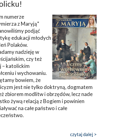
olicku!
m numerze
ymierza z Maryją”
anowiliśmy podjąć
tykę edukacji młodych
leń Polaków.
adamy nadzieję w
ścijańskim, czy też
ej – katolickim
łceniu i wychowaniu.
ętamy bowiem, że
icyzm jest nie tylko doktryną, dogmatem
eż zbiorem modlitw i obrzędów, lecz nade
tko żywą relacją z Bogiem i powinien
aływać na całe państwo i całe
eczeństwo.
czytaj dalej >