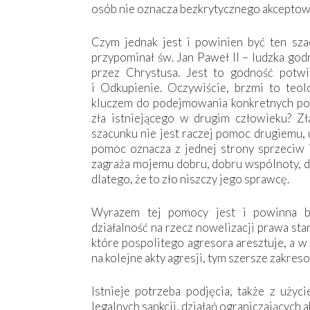
osób nie oznacza bezkrytycznego akceptow
Czym jednak jest i powinien być ten sza
przypominał św. Jan Paweł II – ludzka go
przez Chrystusa. Jest to godność potw
i Odkupienie. Oczywiście, brzmi to teol
kluczem do podejmowania konkretnych po
zła istniejącego w drugim człowieku? Z
szacunku nie jest raczej pomoc drugiemu, 
pomoc oznacza z jednej strony sprzeciw i
zagraża mojemu dobru, dobru wspólnoty, d
dlatego, że to zło niszczy jego sprawcę.
Wyrazem tej pomocy jest i powinna by
działalność na rzecz nowelizacji prawa s
które pospolitego agresora aresztuje, a w
na kolejne akty agresji, tym szersze zakre
Istnieje potrzeba podjęcia, także z uży
legalnych sankcji, działań ograniczających a