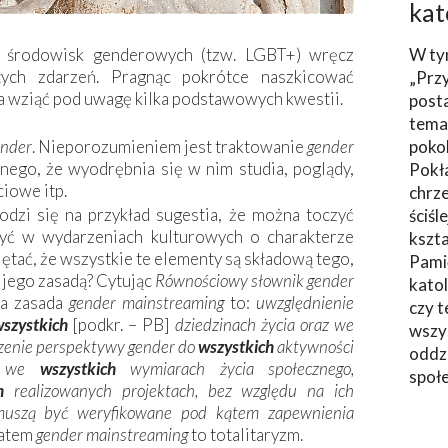
kat
ą środowisk genderowych (tzw. LGBT+) wręcz
W ty
ych zdarzeń. Pragnąc pokrótce naszkicować
„Prz
a wziąć pod uwagę kilka podstawowych kwestii.
post
tema
ender
. Nieporozumieniem jest traktowanie
gender
poko
nego, że wyodrębnia się w nim studia, poglądy,
Pokł
iowe itp.
chrze
odzi się na przykład sugestia, że można toczyć
ściśl
zyć w wydarzeniach kulturowych o charakterze
kszta
tać, że wszystkie te elementy są składową tego,
Pami
t jego zasadą? Cytując
Równo
ś
ciowy s
ł
ownik gender
katol
na zasada
gender mainstreaming
to:
uwzgl
ę
dnienie
czy t
szystkich
[podkr. – PB]
dziedzinach
ż
ycia oraz we
wszys
zenie perspektywy gender do
wszystkich
aktywno
ś
ci
oddzi
e, we
wszystkich
wymiarach
ż
ycia spo
ł
ecznego,
społ
h
realizowanych projektach, bez wzgl
ę
du na ich
musz
ą
by
ć
weryfikowane pod k
ą
tem zapewnienia
Zatem
gender mainstreaming
to totalitaryzm.