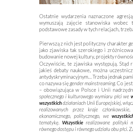
Ostatnie wydarzenia naznaczone agresj
wymuszają zajęcie stanowiska wobec t
podstawowe zasady w tych relacjach, trzeb
Pierwszą z nich jest polityczny charakter
g
jako zjawiska tak szerokiego i zróżnicowa
budowanie nowej kultury, projekty równośc
Oczywiście, te zjawiska występują. Stąd r
jakieś debaty naukowe, można uczestnic
antydyskryminacyjnym… Trzeba jednak pamię
co nazywa się
gender mainstreaming
. Co jes
– obowiązująca w Polsce i Unii nadrzęd
spo
ł
ecznego i kulturowego wymiaru p
ł
ci we
w
wszystkich
dzia
ł
aniach Unii Europejskiej, w
łą
c
realizowanych przez kraje cz
ł
onkowski
ekonomicznego, politycznego, we
wszystkic
tematyk
ę
.
Wszystkie
realizowane polityki 
równego dost
ę
pu i równego udzia
ł
u obu p
ł
ci
. 