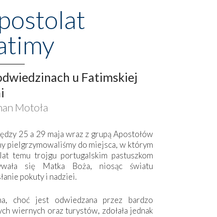
postolat
atimy
dwiedzinach u Fatimskiej
i
an Motoła
ędzy 25 a 29 maja wraz z grupą Apostołów
my pielgrzymowaliśmy do miejsca, w którym
lat temu trojgu portugalskim pastuszkom
ywała się Matka Boża, niosąc światu
łanie pokuty i nadziei.
ma, choć jest odwiedzana przez bardzo
ych wiernych oraz turystów, zdołała jednak