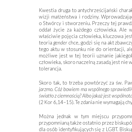
Kwestia druga to antychrześcijański char
wizji małżeństwa i rodziny. Wprowadzając
o Stwórcy i stworzeniu. Przeczy tej prawd
oddał życie za każdego człowieka. Ale
właściwie pojęcia człowieka, kluczowa jes
teoria
gender
chce, godzi się na akt zbawc
tego aktu w stosunku nie do orientacji, al
możliwe jest w tej teorii uznanie jakieg
człowieka, skoro naczelną zasadą jest nie 
tolerancja.
Skoro tak, to trzeba powtórzyć za św. P
jarzmo. Có
ż
bowiem ma wspólnego sprawiedl
ś
wiat
ł
o z ciemno
ś
ci
ą
? Albo jaka
ż
jest wspólnota
(2 Kor 6,14–15). Te zdania nie wymagają ch
Można jednak w tym miejscu przypomn
przypomnianą także ostatnio przez biskupó
dla osób identyfikujących się z LGBT. Bisk