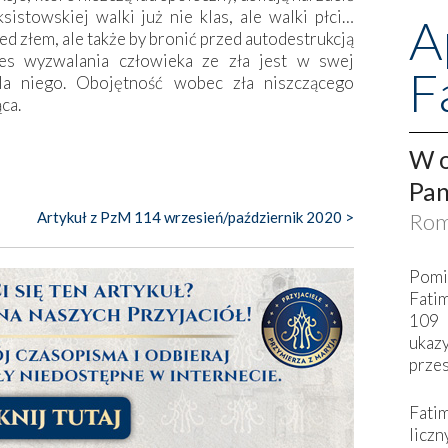
istowskiej walki już nie klas, ale walki płci…
A
zed złem, ale także by bronić przed autodestrukcją
ces wyzwalania człowieka ze zła jest w swej
F
dla niego. Obojętność wobec zła niszczącego
ca.
W o
Pan
Rom
Artykuł z PzM 114 wrzesień/październik 2020 >
Pomi
Fati
109 
ukaz
przes
Fati
liczn