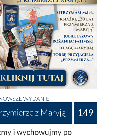
NOWSZE WYDANIE:
149
rzymierze z Maryją
my i wychowujmy po