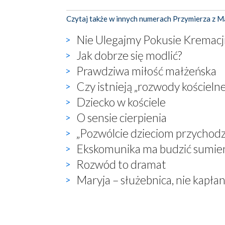
Czytaj także w innych numerach Przymierza z M
Nie Ulegajmy Pokusie Kremacj
Jak dobrze się modlić?
Prawdziwa miłość małżeńska
Czy istnieją „rozwody kościelne
Dziecko w kościele
O sensie cierpienia
„Pozwólcie dzieciom przychodz
Ekskomunika ma budzić sumie
Rozwód to dramat
Maryja – służebnica, nie kapła