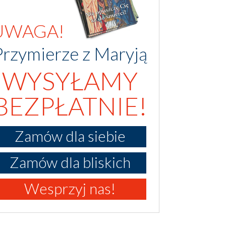
UWAGA!
Przymierze z Maryją
WYSYŁAMY
BEZPŁATNIE!
Zamów dla siebie
Zamów dla bliskich
Wesprzyj nas!