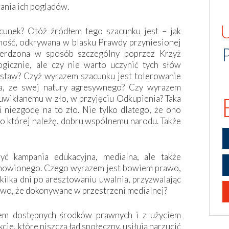
ania ich poglądów.
cunek? Otóż źródłem tego szacunku jest – jak
dność, odkrywana w blasku Prawdy przyniesionej
ierdzona w sposób szczególny poprzez Krzyż
ogicznie, ale czy nie warto uczynić tych słów
staw? Czyż wyrazem szacunku jest tolerowanie
ła, ze swej natury agresywnego? Czy wyrazem
uwikłanemu w zło, w przyjęciu Odkupienia? Taka
 niezgodę na to zło. Nie tylko dlatego, że ono
o której należę, dobru wspólnemu narodu. Także
ć kampania edukacyjna, medialna, ale także
tanowionego. Czego wyrazem jest bowiem prawo,
 kilka dni po aresztowaniu uwalnia, przyzwalając
sowo, że dokonywane w przestrzeni medialnej?
ciem dostępnych środków prawnych i z użyciem
kcje, które niszczą ład społeczny, usiłują narzucić