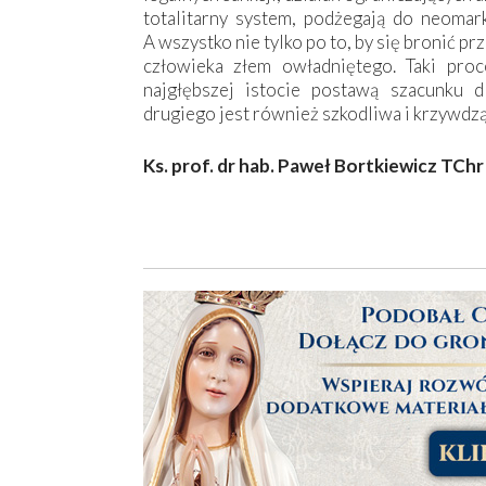
totalitarny system, podżegają do neomarks
A wszystko nie tylko po to, by się bronić pr
człowieka złem owładniętego. Taki pro
najgłębszej istocie postawą szacunku 
drugiego jest również szkodliwa i krzywdzą
Ks. prof. dr hab. Pawe
ł
Bortkiewicz TChr