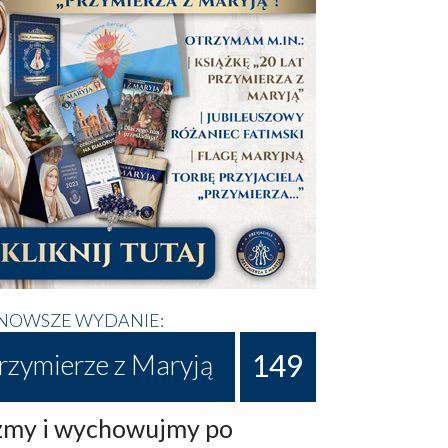
NOWSZE WYDANIE:
149
rzymierze z Maryją
my i wychowujmy po