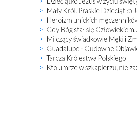
Dzieciątko Jezus w życiu święt
Mały Król. Praskie Dzieciątko 
Heroizm unickich męczennikó
Gdy Bóg stał się Człowiekiem
Milczący świadkowie Męki i Z
Guadalupe - Cudowne Objawie
Tarcza Królestwa Polskiego
Kto umrze w szkaplerzu, nie z