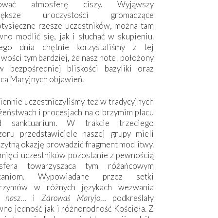
hować atmosferę ciszy. Wyjąwszy
większe uroczystości gromadzące
otysięczne rzesze uczestników, można tam
no modlić się, jak i słuchać w skupieniu.
ego dnia chętnie korzystaliśmy z tej
wości tym bardziej, że nasz hotel położony
w bezpośredniej bliskości bazyliki oraz
sca Maryjnych objawień.
ennie uczestniczyliśmy też w tradycyjnych
żeństwach i procesjach na olbrzymim placu
d sanktuarium. W trakcie trzeciego
zoru przedstawiciele naszej grupy mieli
zytną okazję prowadzić fragment modlitwy.
mięci uczestników pozostanie z pewnością
sfera towarzysząca tym różańcowym
tkaniom. Wypowiadane przez setki
grzymów w różnych językach wezwania
e nasz
… i
Zdrowaś Maryjo
… podkreślały
no jedność jak i różnorodność Kościoła. Z