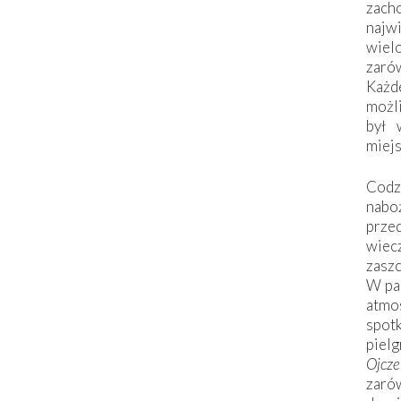
zac
naj
wiel
zarów
Każd
możli
był 
miej
Codzi
nabo
prze
wiec
zaszc
W pa
atmo
spo
piel
Ojcz
zarów