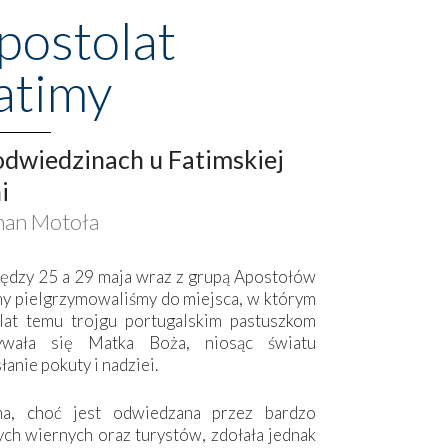
postolat
atimy
dwiedzinach u Fatimskiej
i
an Motoła
ędzy 25 a 29 maja wraz z grupą Apostołów
my pielgrzymowaliśmy do miejsca, w którym
lat temu trojgu portugalskim pastuszkom
ywała się Matka Boża, niosąc światu
łanie pokuty i nadziei.
ma, choć jest odwiedzana przez bardzo
ych wiernych oraz turystów, zdołała jednak