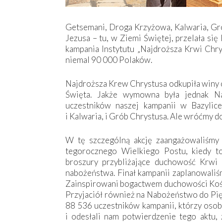
Getsemani, Droga Krzyżowa, Kalwaria, Gró
Jezusa – tu, w Ziemi Świętej, przelała się
kampania Instytutu „Najdroższa Krwi Chry
niemal 90 000 Polaków.
Najdroższa Krew Chrystusa odkupiła winy 
Święta. Jakże wymowna była jednak Na
uczestników naszej kampanii w Bazylic
i Kalwaria, i Grób Chrystusa. Ale wróćmy 
W tę szczególną akcję zaangażowaliśmy 
tegorocznego Wielkiego Postu, kiedy t
broszury przybliżające duchowość Krwi 
nabożeństwa. Finał kampanii zaplanowaliśm
Zainspirowani bogactwem duchowości Kośc
Przyjaciół również na Nabożeństwo do Pię
88 536 uczestników kampanii, którzy osobi
i odesłali nam potwierdzenie tego aktu, 