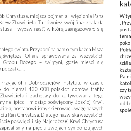
kat
b Chrystusa, miejsca pojmania i więzienia Pana
W ty
 Krew Zbawiciela. Tu również swój finał znalazła
„Prz
stusa – wybaw nas!”, w którą zaangażowało się
post
tema
poko
całego świata. Przypomina nam o tym każda Msza
Pokł
jświętsza Ofiara sprawowana za wszystkich
chrze
e Grobu Bożego – świątyni, gdzie mieści się
ściśl
do początku…
kszta
Pami
Przyjaciół i Dobrodziejów Instytutu w czasie
katol
o do niemal 430 000 polskich domów trafiły
czy t
Zbawiciela i zachęcały do kultywowania tego
wszys
y na lipiec – miesiąc poświęcony Boskiej Krwi.
oddzi
ioła, postanowiliśmy skierować uwagę naszych
społ
ciu Ran Chrystusa. Dlatego nazwiska wszystkich
ście poświęcili się Najdroższej Krwi Chrystusa
zapisaliśmy na pięciu zwojach symbolizujących