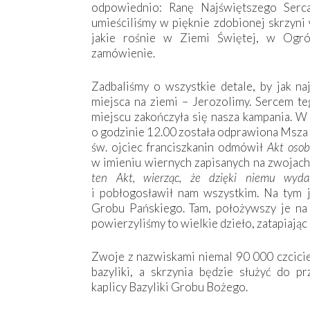
odpowiednio: Ranę Najświętszego Serc
umieściliśmy w pięknie zdobionej skrzyni
jakie rośnie w Ziemi Świętej, w Ogró
zamówienie.
Zadbaliśmy o wszystkie detale, by jak na
miejsca na ziemi – Jerozolimy. Sercem t
miejscu zakończyła się nasza kampania. W 
o godzinie 12.00 została odprawiona Msza 
św. ojciec franciszkanin odmówił
Akt osob
w imieniu wiernych zapisanych na zwojach
ten Akt, wierząc, że dzięki niemu wyd
i pobłogosławił nam wszystkim. Na tym j
Grobu Pańskiego. Tam, położywszy je na 
powierzyliśmy to wielkie dzieło, zatapiając
Zwoje z nazwiskami niemal 90 000 czciciel
bazyliki, a skrzynia będzie służyć do pr
kaplicy Bazyliki Grobu Bożego.