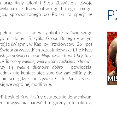
a oraz Rany Dłoni i Stóp Zbawiciela. Zwoje
 wykonanej z drzewa oliwnego, takiego samego,
P
jcu, sprowadzonego do Polski na specjalne
jpełniej wpisać się w symbolikę najświętszego
ego miasta jest Bazylika Grobu Bożego – w tym
tejże świątyni, w Kaplicy Krzyżowców, 26 lipca
Święta za wszystkich uczestników akcji. Po Mszy
istego poświęcenia się Najdroższej Krwi Chrystusa
.
– To osoby wielkiej wiary, które zechciały odmówić
arzy się wielkie duchowe dobro –
powiedział
ednak nie koniec: pięć zwojów zanieśliśmy do
miejscu, gdzie spoczywało Ciało Pana Jezusa,
 się we wspólnej modlitwie.
i Boskiej Krwi trafiły ostatecznie do archiwum
zechowywania naczyń liturgicznych katolickiej