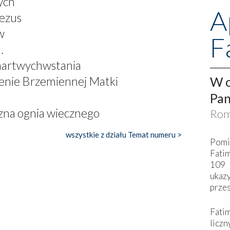
ych
A
Jezus
w
F
…
martwychwstania
W o
nie Brzemiennej Matki
Pan
azna ognia wiecznego
Rom
wszystkie z działu Temat numeru >
Pomi
Fati
109 
ukaz
przes
Fati
liczn