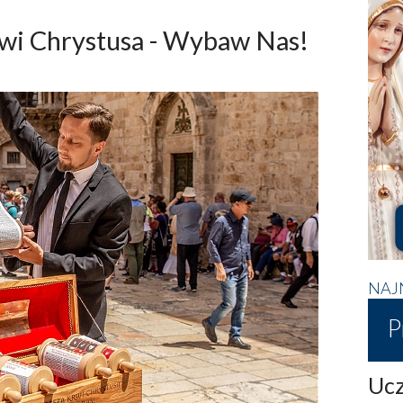
Krwi Chrystusa - Wybaw Nas!
NAJ
P
Ucz