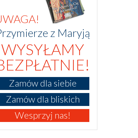
UWAGA!
Przymierze z Maryją
WYSYŁAMY
BEZPŁATNIE!
Zamów dla siebie
Zamów dla bliskich
Wesprzyj nas!