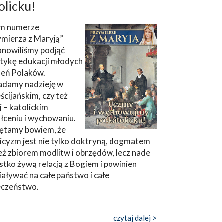
olicku!
m numerze
ymierza z Maryją”
anowiliśmy podjąć
tykę edukacji młodych
leń Polaków.
adamy nadzieję w
ścijańskim, czy też
ej – katolickim
łceniu i wychowaniu.
ętamy bowiem, że
icyzm jest nie tylko doktryną, dogmatem
eż zbiorem modlitw i obrzędów, lecz nade
tko żywą relacją z Bogiem i powinien
aływać na całe państwo i całe
eczeństwo.
czytaj dalej >