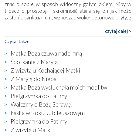
znać o sobie w sposób widoczny gołym okiem. Niby w
trosce o prostotę i skromność stara się on jak może
zasłonić sanktuarium, wznosząc wokół betonowe bryły, z
których niektóre nawet zostały poświęcone jako miejsca
katolickiego kultu. Tylko co wspólnego z żywą,
czytaj dalej >
autentyczną wiarą mogą mieć płaskie, szare bunkry albo
Czytaj także:
kaplice, w których Tabernakulum przypomina bardziej
skrzynkę na narzędzia? Albo co powiedzieć o ustawionym
Matka Boża czuwa nade mną
tuż przy nowej bazylice wielkim krzyżu, na którym
Spotkanie z Maryją
zamiast Chrystusa umieszczono dziwaczną postać jakby
Z wizytą u Kochającej Matki
wyjętą ze starożytnych hieroglifów? W kulturowym
kontekście naszych czasów to raczej karykatura niż godny
Z Maryją do Nieba
wizerunek Zbawiciela…
Matka Boża wysłuchała moich modlitw
Zatem nawet w bezpośrednim otoczeniu sanktuarium
Pielgrzymka do Fatimy
naocznie przekonaliśmy się, że wewnątrz Kościoła toczy
Walczmy o Bożą Sprawę!
się ogromna walka o kształt katolicyzmu i o serca
wierzących. Do czego to zmaganie może prowadzić,
Łaska w Roku Jubileuszowym
widzieliśmy w urokliwym, niewielkim mieście Obidos,
Pielgrzymka do Fatimy!
gdzie w miejscu dawnego kościoła działa dzisiaj…
Z wizytą u Matki
księgarnia.