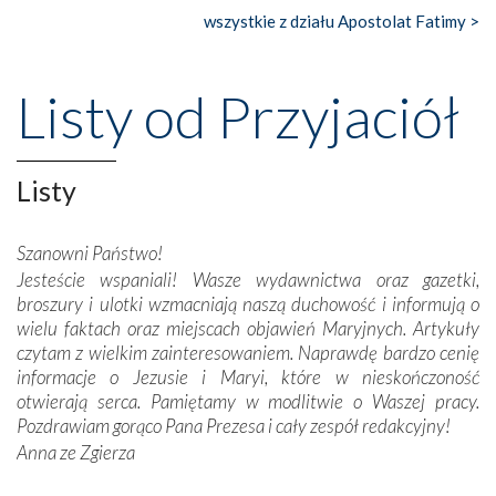
wszystkie z działu Apostolat Fatimy >
Nasze pielgrzymkowe wyprawy, których celem były
wspaniałe klasztory w miasteczku Alcobaça czy w Batalhi,
przeniosły nas do czasów, gdy świątynie bez wątpienia
Listy od Przyjaciół
wznoszono na chwałę Bożą, na przykład – w podzięce za
Opatrznościową pomoc w wygranej bitwie o
niepodległość kraju. Zachwyt budziła potężna, a zarazem
misterna architektura tych monumentalnych dzieł,
Listy
wspaniałe zdobienia, dbałość ich twórców o detale,
połączenie talentów z wytrwałością i pracowitością
Szanowni Państwo!
budowniczych.
Jesteście wspaniali! Wasze wydawnictwa oraz gazetki,
broszury i ulotki wzmacniają naszą duchowość i informują o
Podążyliśmy też śladami fatimskich wizjonerów – Łucji
wielu faktach oraz miejscach objawień Maryjnych. Artykuły
dos Santos oraz świętych Hiacynty i Franciszka Marto.
czytam z wielkim zainteresowaniem. Naprawdę bardzo cenię
Modliliśmy się przy ich grobach. Odprawiliśmy Drogę
informacje o Jezusie i Maryi, które w nieskończoność
Krzyżową w ich rodzinnych stronach, odwiedziliśmy
otwierają serca. Pamiętamy w modlitwie o Waszej pracy.
domy, w których żyli.
Pozdrawiam gorąco Pana Prezesa i cały zespół redakcyjny!
Anna ze Zgierza
W miejscu objawień Matki Bożej zapaliliśmy świece
przywiezione wraz z intencjami powierzonymi nam przez