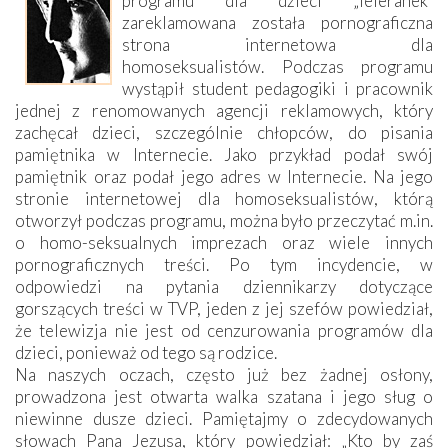
programu dla dzieci „Teleranek"
zareklamowana została pornograficzna
strona internetowa dla
homoseksualistów. Podczas programu
wystąpił student pedagogiki i pracownik
jednej z renomowanych agencji reklamowych, który
zachęcał dzieci, szczególnie chłopców, do pisania
pamiętnika w Internecie. Jako przykład podał swój
pamiętnik oraz podał jego adres w Internecie. Na jego
stronie internetowej dla homoseksualistów, którą
otworzył podczas programu, można było przeczytać m.in.
o homo-seksualnych imprezach oraz wiele innych
pornograficznych treści. Po tym incydencie, w
odpowiedzi na pytania dziennikarzy dotyczące
gorszących treści w TVP, jeden z jej szefów powiedział,
że telewizja nie jest od cenzurowania programów dla
dzieci, ponieważ od tego są rodzice.
Na naszych oczach, często już bez żadnej osłony,
prowadzona jest otwarta walka szatana i jego sług o
niewinne dusze dzieci. Pamiętajmy o zdecydowanych
słowach Pana Jezusa, który powiedział: „Kto by zaś