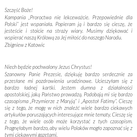
Darczyńców w ramach akcji „Twoje światło w Fatimie”.
Podczas tej kilkudniowej wyprawy na każdym kroku
Szczęść Boże!
spotykaliśmy się z serdeczną otwartością
Kampania „Proroctwa nie lekceważcie. Przepowiednie dla
Portugalczyków. Podziwialiśmy ich ludową sztukę i
Polski” jest wspaniała. Popieram ją i bardzo się cieszę, że
zwyczaje. Mimo że nasze kraje są od siebie bardzo
jesteście i stoicie na straży wiary. Musimy dziękować i
oddalone, w żaden sposób nie czuliśmy się obco.
wspierać naszą Królową za Jej miłość do naszego Narodu.
Sprawiła to oczywiście sama Matka Boża, ale też
Zbigniew z Katowic
kulturowa bliskość biorąca swój początek w naszej
wspólnej wierze. Podczas wyjazdów do historycznych
miejsc, które znalazły się na trasie naszej pielgrzymki,
Niech będzie pochwalony Jezus Chrystus!
mieliśmy okazję przekonać się, że Maryja swoją opieką
Szanowny Panie Prezesie, dziękuję bardzo serdecznie za
otacza nie tylko nasz naród, lecz wszystkie nacje, które
przesłane mi pozdrowienia urodzinowe. Ucieszyłam się z
się Jej ufnie oddają, a także każdą osobę, która zawierza
bardzo ładnej kartki. Jestem dumna z działalności
Jej siebie oraz swych bliskich.
apostolskiej, jaką Państwo prowadzą. Podobają mi się bardzo
czasopisma „Przymierze z Maryją” i „Apostoł Fatimy”. Cieszę
Dzieje Portugalii to również historia wierności Bogu i
się z tego, że mogę w nich znaleźć wiele bardzo ciekawych
odstępstw, także w życiu władców. Trudne momenty w
artykułów poruszających interesujące mnie tematy. Cieszę się
wymiarze tak osobistym, jak i zbiorowym, przypominają o
z tego, że wiele osób może korzystać z tych czasopism.
konieczności ciągłego zabiegania o własną duszę i o łaskę
Pragnęłabym bardzo, aby wielu Polaków mogło zapoznać się z
Opatrzności. Wierność przynosi pomyślność –
tymi ciekawymi gazetami.