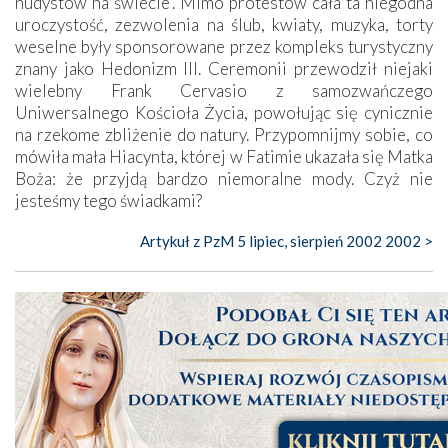
nudystów na świecie". Mimo protestów cała ta niegodna
uroczystość, zezwolenia na ślub, kwiaty, muzyka, torty
weselne były sponsorowane przez kompleks turystyczny
znany jako Hedonizm III. Ceremonii przewodził niejaki
wielebny Frank Cervasio z samozwańczego
Uniwersalnego Kościoła Życia, powołując się cynicznie
na rzekome zbliżenie do natury. Przypomnijmy sobie, co
mówiła mała Hiacynta, której w Fatimie ukazała się Matka
Boża: że przyjdą bardzo niemoralne mody. Czyż nie
jesteśmy tego świadkami?
Artykuł z PzM 5 lipiec, sierpień 2002 2002 >