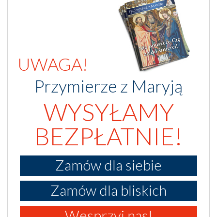
UWAGA!
Przymierze z Maryją
WYSYŁAMY
BEZPŁATNIE!
Zamów dla siebie
Zamów dla bliskich
Wesprzyj nas!