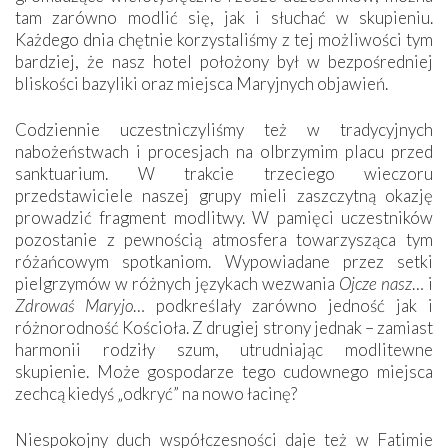
tam zarówno modlić się, jak i słuchać w skupieniu.
Każdego dnia chętnie korzystaliśmy z tej możliwości tym
bardziej, że nasz hotel położony był w bezpośredniej
bliskości bazyliki oraz miejsca Maryjnych objawień.
Codziennie uczestniczyliśmy też w tradycyjnych
nabożeństwach i procesjach na olbrzymim placu przed
sanktuarium. W trakcie trzeciego wieczoru
przedstawiciele naszej grupy mieli zaszczytną okazję
prowadzić fragment modlitwy. W pamięci uczestników
pozostanie z pewnością atmosfera towarzysząca tym
różańcowym spotkaniom. Wypowiadane przez setki
pielgrzymów w różnych językach wezwania
Ojcze nasz
… i
Zdrowaś Maryjo
… podkreślały zarówno jedność jak i
różnorodność Kościoła. Z drugiej strony jednak – zamiast
harmonii rodziły szum, utrudniając modlitewne
skupienie. Może gospodarze tego cudownego miejsca
zechcą kiedyś „odkryć” na nowo łacinę?
Niespokojny duch współczesności daje też w Fatimie