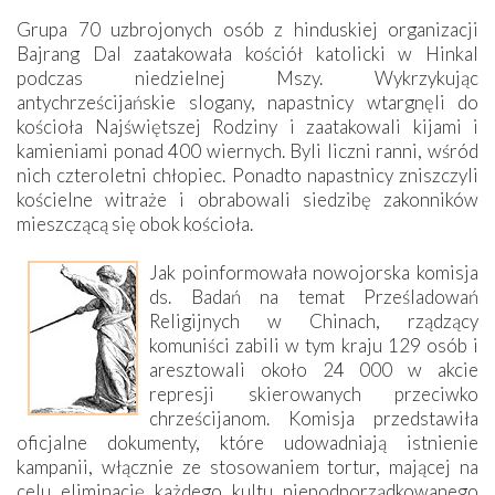
Grupa 70 uzbrojonych osób z hinduskiej organizacji
Bajrang Dal zaatakowała kościół katolicki w Hinkal
podczas niedzielnej Mszy. Wykrzykując
antychrześcijańskie slogany, napastnicy wtargnęli do
kościoła Najświętszej Rodziny i zaatakowali kijami i
kamieniami ponad 400 wiernych. Byli liczni ranni, wśród
nich czteroletni chłopiec. Ponadto napastnicy zniszczyli
kościelne witraże i obrabowali siedzibę zakonników
mieszczącą się obok kościoła.
Jak poinformowała nowojorska komisja
ds. Badań na temat Prześladowań
Religijnych w Chinach, rządzący
komuniści zabili w tym kraju 129 osób i
aresztowali około 24 000 w akcie
represji skierowanych przeciwko
chrześcijanom. Komisja przedstawiła
oficjalne dokumenty, które udowadniają istnienie
kampanii, włącznie ze stosowaniem tortur, mającej na
celu eliminację każdego kultu niepodporządkowanego