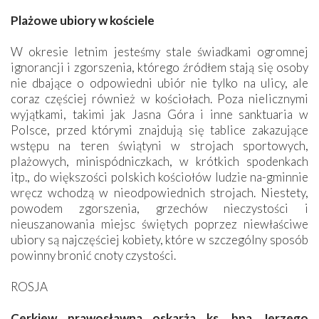
Plażowe ubiory w kościele
W okresie letnim jesteśmy stale świadkami ogromnej
ignorancji i zgorszenia, którego źródłem stają się osoby
nie dbające o odpowiedni ubiór nie tylko na ulicy, ale
coraz częściej również w kościołach. Poza nielicznymi
wyjątkami, takimi jak Jasna Góra i inne sanktuaria w
Polsce, przed którymi znajdują się tablice zakazujące
wstępu na teren świątyni w strojach sportowych,
plażowych, minispódniczkach, w krótkich spodenkach
itp., do większości polskich kościołów ludzie na-gminnie
wręcz wchodzą w nieodpowiednich strojach. Niestety,
powodem zgorszenia, grzechów nieczystości i
nieuszanowania miejsc świętych poprzez niewłaściwe
ubiory są najczęściej kobiety, które w szczególny sposób
powinny bronić cnoty czystości.
ROSJA
Cerkiew prawosławna oskarża ks. bpa Jerzego