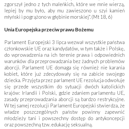
zgorszył jedno z tych maleńkich, które we mnie wierzą,
lepiej by mu było, aby mu zawieszono u szyi kamień
młyński i pogrążono w głębinie morskiej". (Mt 18, 6)
Unia Europejska przeciw prawu Bożemu
Parlament Europejski 3 lipca wezwał wszystkie państwa
członkowskie UE oraz kandydatów, w tym także i Polskę,
do wprowadzenia na ich terenie prawa i odpowiednich
warunków dla przeprowadzania bez żadnych problemów
aborcji. Parlament UE domaga się również nie karania
kobiet, które już zdecydowały się na zabicie swojego
dziecka. Przyjęta przez parlament UE rezolucja odwołuje
się przede wszystkim do sytuacji dwóch katolickich
krajów: Irlandii i Polski, gdzie zdaniem parlamentu UE,
zasady przeprowadzania aborcji są bardzo restrykcyjne.
W tej samej rezolucji Parlament Europejski stwierdza, że
władze poszczególnych państw powinny zapewnić
młodzieży tani i powszechny dostęp do antykoncepcji
oraz powszechną tzw. edukację seksualną.