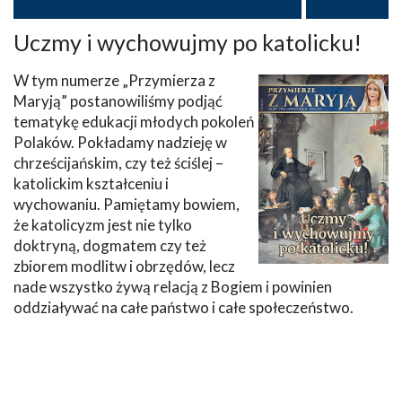
Uczmy i wychowujmy po katolicku!
W tym numerze „Przymierza z
Maryją” postanowiliśmy podjąć
tematykę edukacji młodych pokoleń
Polaków. Pokładamy nadzieję w
chrześcijańskim, czy też ściślej –
katolickim kształceniu i
wychowaniu. Pamiętamy bowiem,
że katolicyzm jest nie tylko
doktryną, dogmatem czy też
zbiorem modlitw i obrzędów, lecz
nade wszystko żywą relacją z Bogiem i powinien
oddziaływać na całe państwo i całe społeczeństwo.