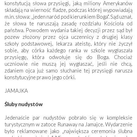
konstytucją słowa przysięgi, jaką miliony Amerykanów
składają na wierność fladze, podczas której wypowiadają
m.in. słowa: „jeden naród pod kierunkiem Boga". Sąd uznał,
że słowa te naruszają zasadę rozdziału Kościoła od
państwa. Powodem wydania takiej decyzji przez sąd był
pozew złożony przez ojca uczennicy z drugiej klasy
szkoły podstawowej, lekarza ateistę, który nie życzył
sobie, aby córka każdego ranka w szkole wygłaszała
przysięgę, która odwołuje się do Boga. Chociaż
uczniowie nie muszą jej wygłaszać, jeśli nie chcą,
zdaniem ojca już samo słuchanie tej przysięgi narusza
konstytucyjne prawo jego córki.
JAMAJKA
Śluby nudystów
Jedenaście par nudystów pobrało się w kompleksie
turystycznym w zatoce Runaway na Jamajce. Wydarzenie
było reklamowane jako „największa ceremonia ślubna