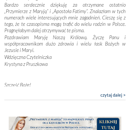
przynajmniej w życiu duchowym. Odstępstwo owocuje
Bardzo serdecznie dziękuję za otrzymane ostatnio
nieszczęściem i śmiercią. Te uniwersalne prawdy
„Przymierze z Maryją” i „Apostoła Fatimy”. Znalazłam w tych
przychodziły na myśl, gdy słuchaliśmy opowieści
numerach wiele interesujących mnie zagadnień. Cieszę się z
przewodników o portugalskich monarchach i wodzach,
tego, że te czasopisma mogą trafić do wielu rodzin w Polsce.
zwycięskich bitwach i nieszczęśliwych losach grzesznych
Pragnęłabym dalej otrzymywać te pisma.
kochanków.
Pozdrawiam Maryję Naszą Królową. Życzę Panu i
współpracownikom dużo zdrowia i wielu łask Bożych w
Byli tym razem pośród Apostołów Fatimy reprezentanci
Jezusie i Maryi.
każdego spośród żyjących pokoleń. Najmłodszy uczestnik
Wdzięczna Czytelniczka
liczył sobie 13 lat, zaś senior, pan Zdzisław – już 94.
–
Krystyna z Pruszkowa
Całe życie marzyłem, by tu przyjechać
– przyznał w
rozmowie.
Nasza pielgrzymka nie byłaby tak bogata w duchową treść
Szczęść Boże!
bez obecności duszpasterza – księdza Krzysztofa.
Bardzo dziękuję za przysyłanie mi „Przymierza z Maryją”. Jest
czytaj dalej >
Oprócz zapewnienia nam możliwości codziennego
to pismo, które bardzo sobie cenię i szanuję. Redagujecie
wysłuchania Mszy Świętej, dawał on wyrazy swej
ciekawe artykuły. Zawsze czekam na nowe numery i pragnę
niezwykłej czci dla Matki Bożej śpiewem
Godzinek
i
poinformować, że zawsze będę Was wspierać. Niech Pan Bóg
pięknych pieśni.
nas prowadzi!
Barbara
Każdy z nas przywiózł Matce Bożej bagaż własnych