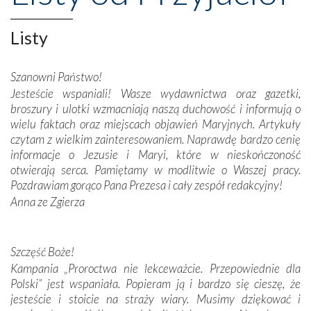
Opatrznościową pomoc w wygranej bitwie o
niepodległość kraju. Zachwyt budziła potężna, a zarazem
misterna architektura tych monumentalnych dzieł,
Listy
wspaniałe zdobienia, dbałość ich twórców o detale,
połączenie talentów z wytrwałością i pracowitością
Szanowni Państwo!
budowniczych.
Jesteście wspaniali! Wasze wydawnictwa oraz gazetki,
broszury i ulotki wzmacniają naszą duchowość i informują o
Podążyliśmy też śladami fatimskich wizjonerów – Łucji
wielu faktach oraz miejscach objawień Maryjnych. Artykuły
dos Santos oraz świętych Hiacynty i Franciszka Marto.
czytam z wielkim zainteresowaniem. Naprawdę bardzo cenię
Modliliśmy się przy ich grobach. Odprawiliśmy Drogę
informacje o Jezusie i Maryi, które w nieskończoność
Krzyżową w ich rodzinnych stronach, odwiedziliśmy
otwierają serca. Pamiętamy w modlitwie o Waszej pracy.
domy, w których żyli.
Pozdrawiam gorąco Pana Prezesa i cały zespół redakcyjny!
Anna ze Zgierza
W miejscu objawień Matki Bożej zapaliliśmy świece
przywiezione wraz z intencjami powierzonymi nam przez
Darczyńców w ramach akcji „Twoje światło w Fatimie”.
Podczas tej kilkudniowej wyprawy na każdym kroku
Szczęść Boże!
spotykaliśmy się z serdeczną otwartością
Kampania „Proroctwa nie lekceważcie. Przepowiednie dla
Portugalczyków. Podziwialiśmy ich ludową sztukę i
Polski” jest wspaniała. Popieram ją i bardzo się cieszę, że
zwyczaje. Mimo że nasze kraje są od siebie bardzo
jesteście i stoicie na straży wiary. Musimy dziękować i
oddalone, w żaden sposób nie czuliśmy się obco.