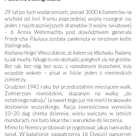
29 lat po tych wydarzeniach, ponad 3000 kilometrów na
wschód od linii frontu poprzedniej wojny rozegrał się
jeden z najstraszniejszych dramatów II wojny światowej
– 6 Armia Wehrmachtu pod dowództwem generała
Friedricha Paulusa została zamknięta w mroźnym kotle
Stalingradu.
Kochana Helgo! Wiesz dobrze, że bałem się Wschodu. Padamy
tu jak muchy. Nikogo to nie obchodzi, poległych się nie grzebie.
Bez rąk, bez nóg, bez oczu, z rozwalonymi brzuchami, leżą
wszędzie wokoło
– pisał w liście jeden z niemieckich
żołnierzy.
Grudzień 1942 roku był przedostatnim miesiącem walk.
Żołnierzom niemieckim, skazanym na walkę „do
ostatniego naboju” (a nawet tego już nie mieli) brakowało
dosłownie wszystkiego. Racja żywnościowa wynosiła
10–20 dag chleba dziennie, wielu walczyło w letnich
mundurach, nie było lekarstw i warunków do leczenia.
Mimo to Niemcy próbowali przygotować jakąś namiastkę
świąt. W batalionie zaopatrzenia 16 Dywizji pancernej