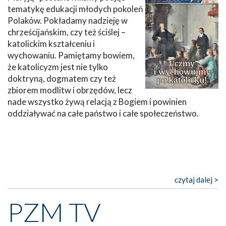
tematykę edukacji młodych pokoleń
Polaków. Pokładamy nadzieję w
chrześcijańskim, czy też ściślej –
katolickim kształceniu i
wychowaniu. Pamiętamy bowiem,
że katolicyzm jest nie tylko
doktryną, dogmatem czy też
zbiorem modlitw i obrzędów, lecz
nade wszystko żywą relacją z Bogiem i powinien
oddziaływać na całe państwo i całe społeczeństwo.
czytaj dalej >
PZM TV