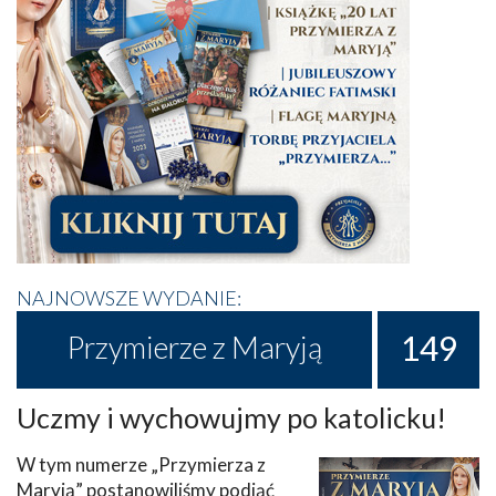
NAJNOWSZE WYDANIE:
149
Przymierze z Maryją
Uczmy i wychowujmy po katolicku!
W tym numerze „Przymierza z
Maryją” postanowiliśmy podjąć