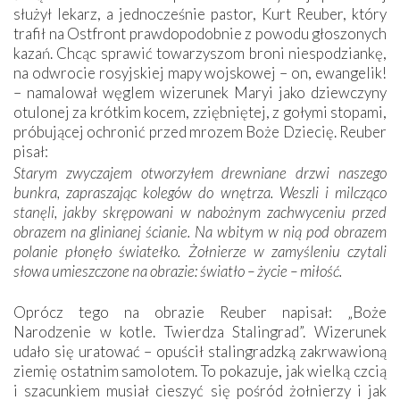
służył lekarz, a jednocześnie pastor, Kurt Reuber, który
trafił na Ostfront prawdopodobnie z powodu głoszonych
kazań. Chcąc sprawić towarzyszom broni niespodziankę,
na odwrocie rosyjskiej mapy wojskowej – on, ewangelik!
– namalował węglem wizerunek Maryi jako dziewczyny
otulonej za krótkim kocem, zziębniętej, z gołymi stopami,
próbującej ochronić przed mrozem Boże Dziecię. Reuber
pisał:
Starym zwyczajem otworzyłem drewniane drzwi naszego
bunkra, zapraszając kolegów do wnętrza. Weszli i milcząco
stanęli, jakby skrępowani w nabożnym zachwyceniu przed
obrazem na glinianej ścianie. Na wbitym w nią pod obrazem
polanie płonęło światełko. Żołnierze w zamyśleniu czytali
słowa umieszczone na obrazie: światło – życie – miłość.
Oprócz tego na obrazie Reuber napisał: „Boże
Narodzenie w kotle. Twierdza Stalingrad”. Wizerunek
udało się uratować – opuścił stalingradzką zakrwawioną
ziemię ostatnim samolotem. To pokazuje, jak wielką czcią
i szacunkiem musiał cieszyć się pośród żołnierzy i jak