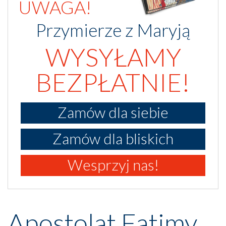
UWAGA!
Przymierze z Maryją
WYSYŁAMY
BEZPŁATNIE!
Zamów dla siebie
Zamów dla bliskich
Wesprzyj nas!
Apostolat Fatimy