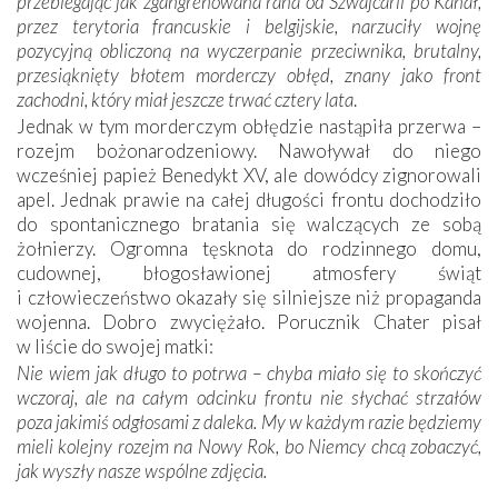
przebiegając jak zgangrenowana rana od Szwajcarii po Kanał,
przez terytoria francuskie i belgijskie, narzuciły wojnę
pozycyjną obliczoną na wyczerpanie przeciwnika, brutalny,
przesiąknięty błotem morderczy obłęd, znany jako front
zachodni, który miał jeszcze trwać cztery lata
.
Jednak w tym morderczym obłędzie nastąpiła przerwa –
rozejm bożonarodzeniowy. Nawoływał do niego
wcześniej papież Benedykt XV, ale dowódcy zignorowali
apel. Jednak prawie na całej długości frontu dochodziło
do spontanicznego bratania się walczących ze sobą
żołnierzy. Ogromna tęsknota do rodzinnego domu,
cudownej, błogosławionej atmosfery świąt
i człowieczeństwo okazały się silniejsze niż propaganda
wojenna. Dobro zwyciężało. Porucznik Chater pisał
w liście do swojej matki:
Nie wiem jak długo to potrwa – chyba miało się to skończyć
wczoraj, ale na całym odcinku frontu nie słychać strzałów
poza jakimiś odgłosami z daleka. My w każdym razie będziemy
mieli kolejny rozejm na Nowy Rok, bo Niemcy chcą zobaczyć,
jak wyszły nasze wspólne zdjęcia.