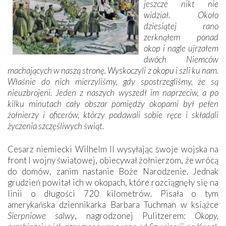
jeszcze nikt nie
widział. Około
dziesiątej rano
zerknąłem ponad
okop i nagle ujrzałem
dwóch Niemców
machających w naszą stronę. Wyskoczyli z okopu i szli ku nam.
Właśnie do nich mierzyliśmy, gdy spostrzegliśmy, że są
nieuzbrojeni. Jeden z naszych wyszedł im naprzeciw, a po
kilku minutach cały obszar pomiędzy okopami był pełen
żołnierzy i oficerów, którzy podawali sobie ręce i składali
życzenia szczęśliwych świąt.
Cesarz niemiecki Wilhelm II wysyłając swoje wojska na
front I wojny światowej, obiecywał żołnierzom, że wrócą
do domów, zanim nastanie Boże Narodzenie. Jednak
grudzień powitał ich w okopach, które rozciągnęły się na
linii o długości 720 kilometrów. Pisała o tym
amerykańska dziennikarka Barbara Tuchman w książce
Sierpniowe salwy
, nagrodzonej Pulitzerem:
Okopy,