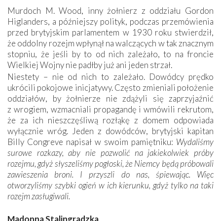
Murdoch M. Wood, inny żołnierz z oddziału Gordon
Higlanders, a późniejszy polityk, podczas przemówienia
przed brytyjskim parlamentem w 1930 roku stwierdził,
że oddolny rozejm wpłynął na walczących w tak znacznym
stopniu, że jeśli by to od nich zależało, to na froncie
Wielkiej Wojny nie padłby już ani jeden strzał.
Niestety – nie od nich to zależało. Dowódcy prędko
ukrócili pokojowe inicjatywy. Często zmieniali położenie
oddziałów, by żołnierze nie zdążyli się zaprzyjaźnić
z wrogiem, wzmacniali propagandę i wmówili rekrutom,
że za ich nieszczęśliwą rozłąkę z domem odpowiada
wyłącznie wróg. Jeden z dowódców, brytyjski kapitan
Billy Congreve napisał w swoim pamiętniku:
Wydaliśmy
surowe rozkazy, aby nie pozwolić na jakiekolwiek próby
rozejmu, gdyż słyszeliśmy pogłoski, że Niemcy będą próbowali
zawieszenia broni. I przyszli do nas, śpiewając. Więc
otworzyliśmy szybki ogień w ich kierunku, gdyż tylko na taki
rozejm zasługiwali.
Madonna Stalingradzka