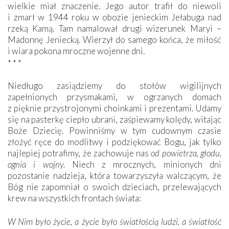
wielkie miał znaczenie. Jego autor trafił do niewoli
i zmarł w 1944 roku w obozie jenieckim Jełabuga nad
rzeką Kamą. Tam namalował drugi wizerunek Maryi –
Madonnę Jeniecką. Wierzył do samego końca, że miłość
i wiara pokona mroczne wojenne dni.
* * *
Niedługo zasiądziemy do stołów wigilijnych
zapełnionych przysmakami, w ogrzanych domach
z pięknie przystrojonymi choinkami i prezentami. Udamy
się na pasterkę ciepło ubrani, zaśpiewamy kolędy, witając
Boże Dziecię. Powinniśmy w tym cudownym czasie
złożyć ręce do modlitwy i podziękować Bogu, jak tylko
najlepiej potrafimy, że zachowuje nas
od powietrza, głodu,
ognia i wojny.
Niech z mrocznych, minionych dni
pozostanie nadzieja, która towarzyszyła walczącym, że
Bóg nie zapomniał o swoich dzieciach, przelewających
krew na wszystkich frontach świata:
W Nim było życie, a życie było światłością ludzi, a światłość