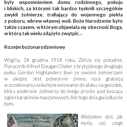
były wspomnieniem domu rodzinnego, pokoju
i bliskich, za którymi tak bardzo tęsknili szczególnie
zwykli żołnierze, trafiający do wojennego piekła
z poboru, wbrew własnej woli. Boże Narodzenie było
także czasem, w którym objawiała się obecność Boga,
w którą tak wielu zdążyło zwątpić…
Rozejm bożonarodzeniowy
Wigilia, 24 grudnia 1914 roku. Zbliża się południe.
Porucznik Alfred Dou­gan Chater z brytyjskiego drugiego
pułku Gordon Highlanders tkwi ze swoimi żołnierzami
w okopie. Jest potwornie zimno, ręce grabieją
w oczekiwaniu na kolejne wezwanie do ataku, na gwizdek,
który poderwie żołnierzy do biegu prosto pod koszący
ogień karabinów maszynowych. Ale tego dnia gwizdka nie
było.
Widziałem dziś, jak
myślę, coś, czego