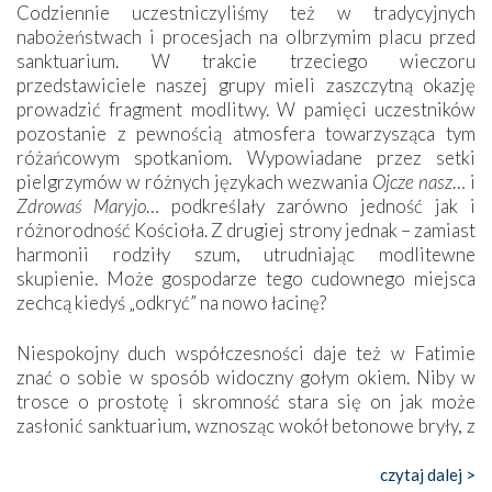
Codziennie uczestniczyliśmy też w tradycyjnych
nabożeństwach i procesjach na olbrzymim placu przed
sanktuarium. W trakcie trzeciego wieczoru
przedstawiciele naszej grupy mieli zaszczytną okazję
prowadzić fragment modlitwy. W pamięci uczestników
pozostanie z pewnością atmosfera towarzysząca tym
różańcowym spotkaniom. Wypowiadane przez setki
pielgrzymów w różnych językach wezwania
Ojcze nasz
… i
Zdrowaś Maryjo
… podkreślały zarówno jedność jak i
różnorodność Kościoła. Z drugiej strony jednak – zamiast
harmonii rodziły szum, utrudniając modlitewne
skupienie. Może gospodarze tego cudownego miejsca
zechcą kiedyś „odkryć” na nowo łacinę?
Niespokojny duch współczesności daje też w Fatimie
znać o sobie w sposób widoczny gołym okiem. Niby w
trosce o prostotę i skromność stara się on jak może
zasłonić sanktuarium, wznosząc wokół betonowe bryły, z
których niektóre nawet zostały poświęcone jako miejsca
katolickiego kultu. Tylko co wspólnego z żywą,
czytaj dalej >