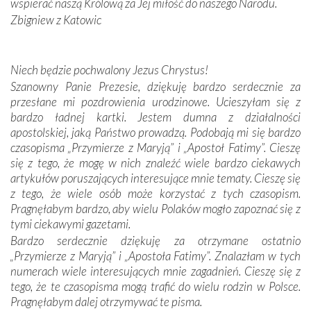
wspierać naszą Królową za Jej miłość do naszego Narodu.
Sprawiła to oczywiście sama Matka Boża, ale też
Zbigniew z Katowic
kulturowa bliskość biorąca swój początek w naszej
wspólnej wierze. Podczas wyjazdów do historycznych
miejsc, które znalazły się na trasie naszej pielgrzymki,
Niech będzie pochwalony Jezus Chrystus!
mieliśmy okazję przekonać się, że Maryja swoją opieką
Szanowny Panie Prezesie, dziękuję bardzo serdecznie za
otacza nie tylko nasz naród, lecz wszystkie nacje, które
przesłane mi pozdrowienia urodzinowe. Ucieszyłam się z
się Jej ufnie oddają, a także każdą osobę, która zawierza
bardzo ładnej kartki. Jestem dumna z działalności
Jej siebie oraz swych bliskich.
apostolskiej, jaką Państwo prowadzą. Podobają mi się bardzo
czasopisma „Przymierze z Maryją” i „Apostoł Fatimy”. Cieszę
Dzieje Portugalii to również historia wierności Bogu i
się z tego, że mogę w nich znaleźć wiele bardzo ciekawych
odstępstw, także w życiu władców. Trudne momenty w
artykułów poruszających interesujące mnie tematy. Cieszę się
wymiarze tak osobistym, jak i zbiorowym, przypominają o
z tego, że wiele osób może korzystać z tych czasopism.
konieczności ciągłego zabiegania o własną duszę i o łaskę
Pragnęłabym bardzo, aby wielu Polaków mogło zapoznać się z
Opatrzności. Wierność przynosi pomyślność –
tymi ciekawymi gazetami.
przynajmniej w życiu duchowym. Odstępstwo owocuje
Bardzo serdecznie dziękuję za otrzymane ostatnio
nieszczęściem i śmiercią. Te uniwersalne prawdy
„Przymierze z Maryją” i „Apostoła Fatimy”. Znalazłam w tych
przychodziły na myśl, gdy słuchaliśmy opowieści
numerach wiele interesujących mnie zagadnień. Cieszę się z
przewodników o portugalskich monarchach i wodzach,
tego, że te czasopisma mogą trafić do wielu rodzin w Polsce.
zwycięskich bitwach i nieszczęśliwych losach grzesznych
Pragnęłabym dalej otrzymywać te pisma.
kochanków.