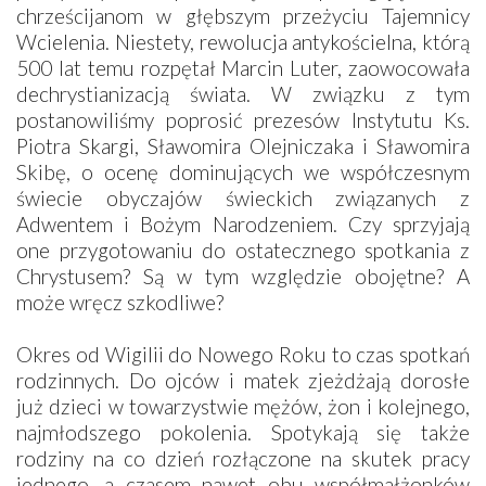
chrześcijanom w głębszym przeżyciu Tajemnicy
Wcielenia. Niestety, rewolucja antykościelna, którą
500 lat temu rozpętał Marcin Luter, zaowocowała
dechrystianizacją świata. W związku z tym
postanowiliśmy poprosić prezesów Instytutu Ks.
Piotra Skargi, Sławomira Olejniczaka i Sławomira
Skibę, o ocenę dominujących we współczesnym
świecie obyczajów świeckich związanych z
Adwentem i Bożym Narodzeniem. Czy sprzyjają
one przygotowaniu do ostatecznego spotkania z
Chrystusem? Są w tym względzie obojętne? A
może wręcz szkodliwe?
Okres od Wigilii do Nowego Roku to czas spotkań
rodzinnych. Do ojców i matek zjeżdżają dorosłe
już dzieci w towarzystwie mężów, żon i kolejnego,
najmłodszego pokolenia. Spotykają się także
rodziny na co dzień rozłączone na skutek pracy
jednego, a czasem nawet obu współmałżonków