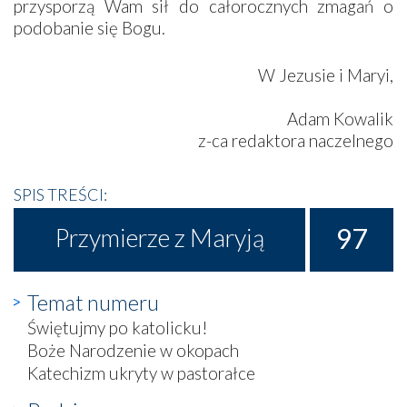
przysporzą Wam sił do całorocznych zmagań o
podobanie się Bogu.
W Jezusie i Maryi,
Adam Kowalik
z-ca redaktora naczelnego
SPIS TREŚCI:
97
Przymierze z Maryją
Temat numeru
Świętujmy po katolicku!
Boże Narodzenie w okopach
Katechizm ukryty w pastorałce