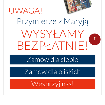
UWAGA!
Przymierze z Maryją
WYSYŁAMY
BEZPŁATNIE!
Zamów dla siebie
Zamów dla bliskich
Wesprzyj nas!