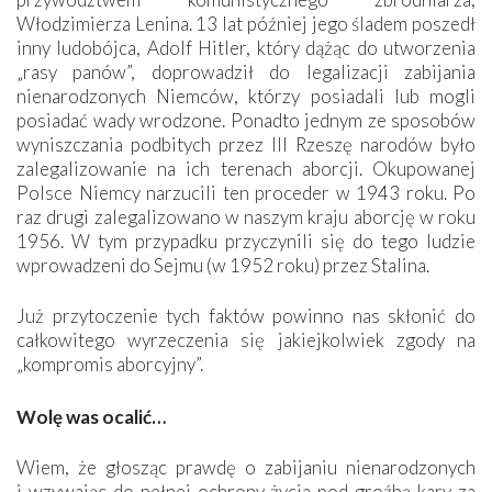
Włodzimierza Lenina. 13 lat później jego śladem poszedł
inny ludobójca, Adolf Hitler, który dążąc do utworzenia
„rasy panów”, doprowadził do legalizacji zabijania
nienarodzonych Niemców, którzy posiadali lub mogli
posiadać wady wrodzone. Ponadto jednym ze sposobów
wyniszczania podbitych przez III Rzeszę narodów było
zalegalizowanie na ich terenach aborcji. Okupowanej
Polsce Niemcy narzucili ten proceder w 1943 roku. Po
raz drugi zalegalizowano w naszym kraju aborcję w roku
1956. W tym przypadku przyczynili się do tego ludzie
wprowadzeni do Sejmu (w 1952 roku) przez Stalina.
Już przytoczenie tych faktów powinno nas skłonić do
całkowitego wyrzeczenia się jakiejkolwiek zgody na
„kompromis aborcyjny”.
Wolę was ocalić…
Wiem, że głosząc prawdę o zabijaniu nienarodzonych
i wzywając do pełnej ochrony życia pod groźbą kary za