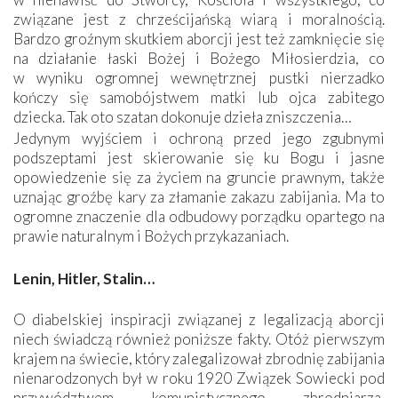
związane jest z chrześcijańską wiarą i moralnością.
Bardzo groźnym skutkiem aborcji jest też zamknięcie się
na działanie łaski Bożej i Bożego Miłosierdzia, co
w wyniku ogromnej wewnętrznej pustki nierzadko
kończy się samobójstwem matki lub ojca zabitego
dziecka. Tak oto szatan dokonuje dzieła zniszczenia…
Jedynym wyjściem i ochroną przed jego zgubnymi
podszeptami jest skierowanie się ku Bogu i jasne
opowiedzenie się za życiem na gruncie prawnym, także
uznając groźbę kary za złamanie zakazu zabijania. Ma to
ogromne znaczenie dla odbudowy porządku opartego na
prawie naturalnym i Bożych przykazaniach.
Lenin, Hitler, Stalin…
O diabelskiej inspiracji związanej z legalizacją aborcji
niech świadczą również poniższe fakty. Otóż pierwszym
krajem na świecie, który zalegalizował zbrodnię zabijania
nienarodzonych był w roku 1920 Związek Sowiecki pod
przywództwem komunistycznego zbrodniarza,