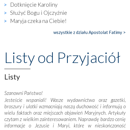
wierzących. Do czego to zmaganie może prowadzić,
Dotknięcie Karoliny
widzieliśmy w urokliwym, niewielkim mieście Obidos,
Służyć Bogu i Ojczyźnie
gdzie w miejscu dawnego kościoła działa dzisiaj…
Maryja czeka na Ciebie!
księgarnia.
wszystkie z działu Apostolat Fatimy >
Nasze pielgrzymkowe wyprawy, których celem były
wspaniałe klasztory w miasteczku Alcobaça czy w Batalhi,
przeniosły nas do czasów, gdy świątynie bez wątpienia
Listy od Przyjaciół
wznoszono na chwałę Bożą, na przykład – w podzięce za
Opatrznościową pomoc w wygranej bitwie o
niepodległość kraju. Zachwyt budziła potężna, a zarazem
misterna architektura tych monumentalnych dzieł,
Listy
wspaniałe zdobienia, dbałość ich twórców o detale,
połączenie talentów z wytrwałością i pracowitością
Szanowni Państwo!
budowniczych.
Jesteście wspaniali! Wasze wydawnictwa oraz gazetki,
broszury i ulotki wzmacniają naszą duchowość i informują o
Podążyliśmy też śladami fatimskich wizjonerów – Łucji
wielu faktach oraz miejscach objawień Maryjnych. Artykuły
dos Santos oraz świętych Hiacynty i Franciszka Marto.
czytam z wielkim zainteresowaniem. Naprawdę bardzo cenię
Modliliśmy się przy ich grobach. Odprawiliśmy Drogę
informacje o Jezusie i Maryi, które w nieskończoność
Krzyżową w ich rodzinnych stronach, odwiedziliśmy