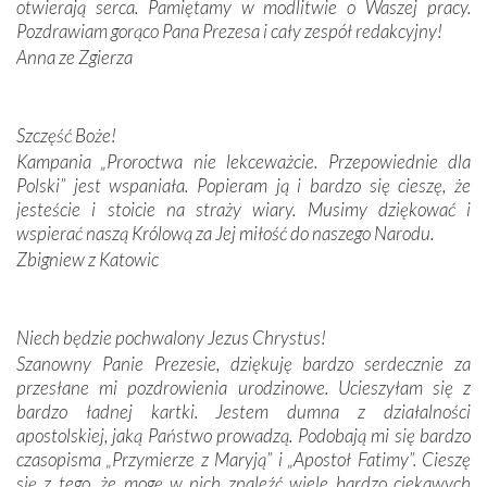
otwierają serca. Pamiętamy w modlitwie o Waszej pracy.
domy, w których żyli.
Pozdrawiam gorąco Pana Prezesa i cały zespół redakcyjny!
Anna ze Zgierza
W miejscu objawień Matki Bożej zapaliliśmy świece
przywiezione wraz z intencjami powierzonymi nam przez
Darczyńców w ramach akcji „Twoje światło w Fatimie”.
Podczas tej kilkudniowej wyprawy na każdym kroku
Szczęść Boże!
spotykaliśmy się z serdeczną otwartością
Kampania „Proroctwa nie lekceważcie. Przepowiednie dla
Portugalczyków. Podziwialiśmy ich ludową sztukę i
Polski” jest wspaniała. Popieram ją i bardzo się cieszę, że
zwyczaje. Mimo że nasze kraje są od siebie bardzo
jesteście i stoicie na straży wiary. Musimy dziękować i
oddalone, w żaden sposób nie czuliśmy się obco.
wspierać naszą Królową za Jej miłość do naszego Narodu.
Sprawiła to oczywiście sama Matka Boża, ale też
Zbigniew z Katowic
kulturowa bliskość biorąca swój początek w naszej
wspólnej wierze. Podczas wyjazdów do historycznych
miejsc, które znalazły się na trasie naszej pielgrzymki,
Niech będzie pochwalony Jezus Chrystus!
mieliśmy okazję przekonać się, że Maryja swoją opieką
Szanowny Panie Prezesie, dziękuję bardzo serdecznie za
otacza nie tylko nasz naród, lecz wszystkie nacje, które
przesłane mi pozdrowienia urodzinowe. Ucieszyłam się z
się Jej ufnie oddają, a także każdą osobę, która zawierza
bardzo ładnej kartki. Jestem dumna z działalności
Jej siebie oraz swych bliskich.
apostolskiej, jaką Państwo prowadzą. Podobają mi się bardzo
czasopisma „Przymierze z Maryją” i „Apostoł Fatimy”. Cieszę
Dzieje Portugalii to również historia wierności Bogu i
się z tego, że mogę w nich znaleźć wiele bardzo ciekawych