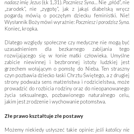
nadasz imię Jezus
(Łk 1,31).
Poczniesz Syna
… Nie „płód”, nie
„zarodek”, nie „zygotę”, jak z jakąś diabelską wręcz
pogardą mówią o poczętym dziecku feministki. Nie!
Wysłannik Boży mówi wyraźnie:
Poczniesz i porodzisz Syna.
Koniec, kropka.
Dlatego względy społeczne czy medyczne nie mogą być
uzasadnieniem dla bezkarnego zabijania tego
rozwijającego się w łonie matki człowieka. Umyślne
zabicie niewinnej i bezbronnej istoty ludzkiej jest
grzechem wołającym o pomstę do Nieba. Ten straszny
czyn pozbawia dziecko łaski Chrztu Świętego, a z drugiej
strony podważa sens małżeństwa i rodzicielstwa, może
prowadzić do rozbicia rodziny oraz do nieopanowanego
życia seksualnego, pozbawionego naturalnego celu,
jakim jest zrodzenie i wychowanie potomstwa.
Złe prawo kształtuje złe postawy
Możemy niekiedy usłyszeć takie opinie
: jeśli katolicy nie