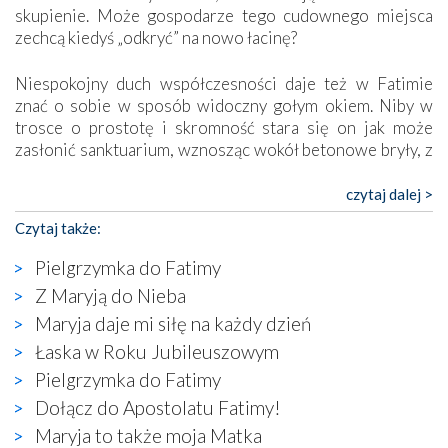
skupienie. Może gospodarze tego cudownego miejsca
zechcą kiedyś „odkryć” na nowo łacinę?
Niespokojny duch współczesności daje też w Fatimie
znać o sobie w sposób widoczny gołym okiem. Niby w
trosce o prostotę i skromność stara się on jak może
zasłonić sanktuarium, wznosząc wokół betonowe bryły, z
których niektóre nawet zostały poświęcone jako miejsca
katolickiego kultu. Tylko co wspólnego z żywą,
czytaj dalej >
autentyczną wiarą mogą mieć płaskie, szare bunkry albo
Czytaj także:
kaplice, w których Tabernakulum przypomina bardziej
skrzynkę na narzędzia? Albo co powiedzieć o ustawionym
Pielgrzymka do Fatimy
tuż przy nowej bazylice wielkim krzyżu, na którym
Z Maryją do Nieba
zamiast Chrystusa umieszczono dziwaczną postać jakby
Maryja daje mi siłę na każdy dzień
wyjętą ze starożytnych hieroglifów? W kulturowym
kontekście naszych czasów to raczej karykatura niż godny
Łaska w Roku Jubileuszowym
wizerunek Zbawiciela…
Pielgrzymka do Fatimy
Zatem nawet w bezpośrednim otoczeniu sanktuarium
Dołącz do Apostolatu Fatimy!
naocznie przekonaliśmy się, że wewnątrz Kościoła toczy
Maryja to także moja Matka
się ogromna walka o kształt katolicyzmu i o serca