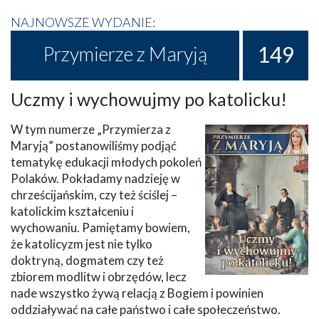
NAJNOWSZE WYDANIE:
149
Przymierze z Maryją
Uczmy i wychowujmy po katolicku!
W tym numerze „Przymierza z
Maryją” postanowiliśmy podjąć
tematykę edukacji młodych pokoleń
Polaków. Pokładamy nadzieję w
chrześcijańskim, czy też ściślej –
katolickim kształceniu i
wychowaniu. Pamiętamy bowiem,
że katolicyzm jest nie tylko
doktryną, dogmatem czy też
zbiorem modlitw i obrzędów, lecz
nade wszystko żywą relacją z Bogiem i powinien
oddziaływać na całe państwo i całe społeczeństwo.