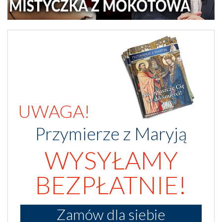
UWAGA!
Przymierze z Maryją
WYSYŁAMY
BEZPŁATNIE!
Zamów dla siebie