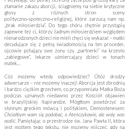
złamanie zakazu aborcji, ściągniemy na siebie krytyczne
głosy z różnych stron sceny
polityczno‑społeczno‑religijnej, które zarzucą nam np.
„brak miłosierdzia”. Do tego chóru chętnie przystąpią
zapewne też ci, którzy żadnym miłosierdziem względem
nienarodzonych dzieci nie mieli chęci się wykazać – matki
decydujące się z pełną świadomością na ten proceder,
ojcowie pchający swe żony czy „partnerki” na krzesło
„zabiegowe”, lekarze uśmiercający dzieci w łonach
matek…
Cóż możemy wtedy odpowiedzieć? Otóż drodzy
adwersarze – nie możemy inaczej! Aborcja jest zbrodnią
i bardzo ciężkim grzechem, co przypomniała Matka Boża
podczas uznanych niedawno przez Kościół objawień
w brazylijskiej Itapirandze. Mógłbym powtórzyć za
słynnym greckim mówcą i politykiem, Demostenesem:
Chciałbym wam się podobać, o Ateńczykowie, ale wolę was
ocalić
. Pamiętając o przestrodze św. Jana Pawła II, która
jest mottem tego tekstu, nie możemy milczeć, gdy na