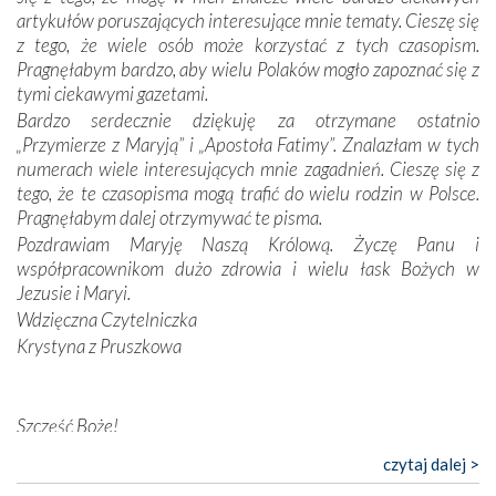
odstępstw, także w życiu władców. Trudne momenty w
artykułów poruszających interesujące mnie tematy. Cieszę się
wymiarze tak osobistym, jak i zbiorowym, przypominają o
z tego, że wiele osób może korzystać z tych czasopism.
konieczności ciągłego zabiegania o własną duszę i o łaskę
Pragnęłabym bardzo, aby wielu Polaków mogło zapoznać się z
Opatrzności. Wierność przynosi pomyślność –
tymi ciekawymi gazetami.
przynajmniej w życiu duchowym. Odstępstwo owocuje
Bardzo serdecznie dziękuję za otrzymane ostatnio
nieszczęściem i śmiercią. Te uniwersalne prawdy
„Przymierze z Maryją” i „Apostoła Fatimy”. Znalazłam w tych
przychodziły na myśl, gdy słuchaliśmy opowieści
numerach wiele interesujących mnie zagadnień. Cieszę się z
przewodników o portugalskich monarchach i wodzach,
tego, że te czasopisma mogą trafić do wielu rodzin w Polsce.
zwycięskich bitwach i nieszczęśliwych losach grzesznych
Pragnęłabym dalej otrzymywać te pisma.
kochanków.
Pozdrawiam Maryję Naszą Królową. Życzę Panu i
współpracownikom dużo zdrowia i wielu łask Bożych w
Byli tym razem pośród Apostołów Fatimy reprezentanci
Jezusie i Maryi.
każdego spośród żyjących pokoleń. Najmłodszy uczestnik
Wdzięczna Czytelniczka
liczył sobie 13 lat, zaś senior, pan Zdzisław – już 94.
–
Krystyna z Pruszkowa
Całe życie marzyłem, by tu przyjechać
– przyznał w
rozmowie.
Nasza pielgrzymka nie byłaby tak bogata w duchową treść
Szczęść Boże!
bez obecności duszpasterza – księdza Krzysztofa.
Bardzo dziękuję za przysyłanie mi „Przymierza z Maryją”. Jest
czytaj dalej >
Oprócz zapewnienia nam możliwości codziennego
to pismo, które bardzo sobie cenię i szanuję. Redagujecie