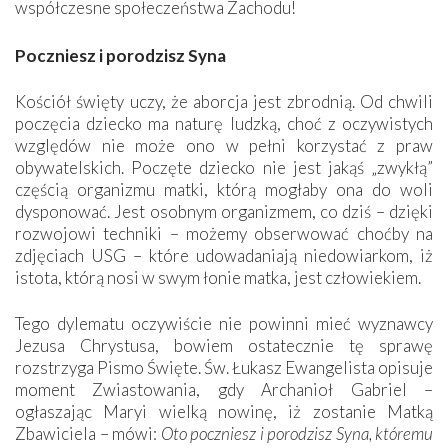
współczesne społeczeństwa Zachodu!
Poczniesz i porodzisz Syna
Kościół święty uczy, że aborcja jest zbrodnią. Od chwili
poczęcia dziecko ma naturę ludzką, choć z oczywistych
względów nie może ono w pełni korzystać z praw
obywatelskich. Poczęte dziecko nie jest jakąś „zwykłą”
częścią organizmu matki, którą mogłaby ona do woli
dysponować. Jest osobnym organizmem, co dziś – dzięki
rozwojowi techniki – możemy obserwować choćby na
zdjęciach USG – które udowadaniają niedowiarkom, iż
istota, którą nosi w swym łonie matka, jest człowiekiem.
Tego dylematu oczywiście nie powinni mieć wyznawcy
Jezusa Chrystusa, bowiem ostatecznie tę sprawę
rozstrzyga Pismo Święte. Św. Łukasz Ewangelista opisuje
moment Zwiastowania, gdy Archanioł Gabriel –
ogłaszając Maryi wielką nowinę, iż zostanie Matką
Zbawiciela – mówi:
Oto poczniesz i porodzisz Syna, któremu