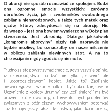
O aborcji nie sposób rozmawiać ze spokojem. Budzi
ona ogromne emocje wszystkich: zarówno
obrońców życia, jak i zwolenników swobodnego
zabijania nienarodzonych, a także tych matek oraz
ojców, którzy zdecydowali się na aborcję. Nic
dziwnego – jest ona bowiem wymierzona w Boży plan
stworzenia. Jest zbrodnią. Dlatego jakikolwiek
„kompromis aborcyjny” nigdy tak naprawdę nie
będzie możliwy, bo oznaczałby on nasze milczenie
w obliczu zabijania niewinnych istot. A na to
chrześcijanin nigdy zgodzić się nie może.
Trudno zaiste powstrzymać emocje, gdy słyszy się opinie,
iż dzieciobójstwo ma być nie tylko „prawem” ale
i „dobrodziejstwem” kobiet. Jakże to? Zabijanie
niewinnego życia w łonie matki ma być dobrodziejstwem?
Uczynienie z kobiety „trumny” czy „celi śmierci” ma być
prawem, które uwolni ją od ewentualnych problemów
związanych z późniejszym wychowywaniem potomka?
Toż to największy fałsz i kłamstwo, jakim karmione są