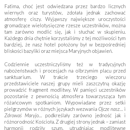
Fatima, choć jest odwiedzana przez bardzo licznych
wiernych oraz turystów, zdołała jednak zachować
atmosferę ciszy. Wyjąwszy największe uroczystości
gromadzące wielotysięczne rzesze uczestników, można
tam zarówno modlić się, jak i słuchać w skupieniu.
Każdego dnia chętnie korzystaliśmy z tej możliwości tym
bardziej, że nasz hotel położony był w bezpośredniej
bliskości bazyliki oraz miejsca Maryjnych objawień.
Codziennie uczestniczyliśmy też w tradycyjnych
nabożeństwach i procesjach na olbrzymim placu przed
sanktuarium. W trakcie trzeciego wieczoru
przedstawiciele naszej grupy mieli zaszczytną okazję
prowadzić fragment modlitwy. W pamięci uczestników
pozostanie z pewnością atmosfera towarzysząca tym
różańcowym spotkaniom. Wypowiadane przez setki
pielgrzymów w różnych językach wezwania
Ojcze nasz
… i
Zdrowaś Maryjo
… podkreślały zarówno jedność jak i
różnorodność Kościoła. Z drugiej strony jednak – zamiast
harmonii rodziły szum, utrudniając modlitewne