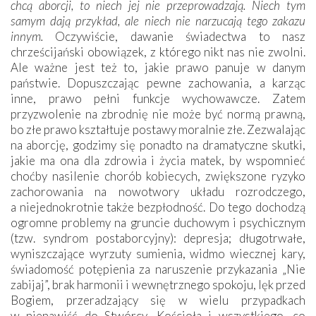
chcą aborcji, to niech jej nie przeprowadzają. Niech tym
samym dają przykład, ale niech nie narzucają tego zakazu
innym.
Oczywiście, dawanie świadectwa to nasz
chrześcijański obowiązek, z którego nikt nas nie zwolni.
Ale ważne jest też to, jakie prawo panuje w danym
państwie. Dopuszczając pewne zachowania, a karząc
inne, prawo pełni funkcje wychowawcze. Zatem
przyzwolenie na zbrodnię nie może być normą prawną,
bo złe prawo kształtuje postawy moralnie złe. Zezwalając
na aborcję, godzimy się ponadto na dramatyczne skutki,
jakie ma ona dla zdrowia i życia matek, by wspomnieć
choćby nasilenie chorób kobiecych, zwiększone ryzyko
zachorowania na nowotwory układu rozrodczego,
a niejednokrotnie także bezpłodność. Do tego dochodzą
ogromne problemy na gruncie duchowym i psychicznym
(tzw. syndrom postaborcyjny): depresja; długotrwałe,
wyniszczające wyrzuty sumienia, widmo wiecznej kary,
świadomość potępienia za naruszenie przykazania „Nie
zabijaj”, brak harmonii i wewnętrznego spokoju, lęk przed
Bogiem, przeradzający się w wielu przypadkach
w nienawiść do Stwórcy, Kościoła i wszystkiego, co