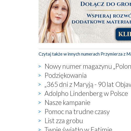
Czytaj także w innych numerach Przymierza z M
Nowy numer magazynu „Poloni
Podziękowania
„365 dni z Maryją - 90 lat Obj
Adolpho Lindenberg w Polsce
Nasze kampanie
Pomoc na trudne czasy
List zza grobu
Twoje światło w Fatimie