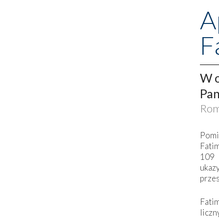
A
F
W o
Pan
Rom
Pomi
Fati
109 
ukaz
przes
Fati
liczn