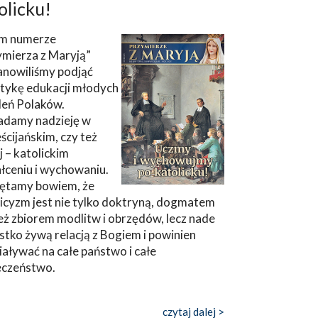
olicku!
m numerze
ymierza z Maryją”
anowiliśmy podjąć
tykę edukacji młodych
leń Polaków.
adamy nadzieję w
ścijańskim, czy też
ej – katolickim
łceniu i wychowaniu.
ętamy bowiem, że
icyzm jest nie tylko doktryną, dogmatem
eż zbiorem modlitw i obrzędów, lecz nade
tko żywą relacją z Bogiem i powinien
aływać na całe państwo i całe
eczeństwo.
czytaj dalej >