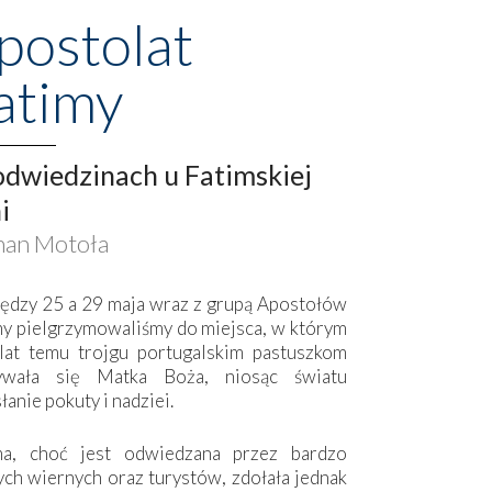
postolat
atimy
dwiedzinach u Fatimskiej
i
an Motoła
ędzy 25 a 29 maja wraz z grupą Apostołów
my pielgrzymowaliśmy do miejsca, w którym
lat temu trojgu portugalskim pastuszkom
ywała się Matka Boża, niosąc światu
łanie pokuty i nadziei.
ma, choć jest odwiedzana przez bardzo
ych wiernych oraz turystów, zdołała jednak