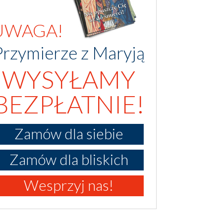
UWAGA!
Przymierze z Maryją
WYSYŁAMY
BEZPŁATNIE!
Zamów dla siebie
Zamów dla bliskich
Wesprzyj nas!