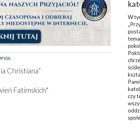
kat
W ty
„Prz
post
tema
poko
Pokł
aryją:
chrze
ściśl
a Christiana”
kszta
Pami
awień Fatimskich"
katol
czy t
wszys
oddzi
społ