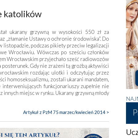
e katolików
stał ukarany grzywną w wysokości 550 zł za
oraz „złamanie Ustawy o ochronie środowiska”. Do
listopadzie, podczas pikiety przeciw legalizacji
j we Wrocławiu. Wówczas po sześciu członków
tem Wrocławskim przyjechało sześć radiowozów
a posterunek. Gdy nie zrażeni tą groźbą aktywiści
wrocławskim rozdając ulotki i odczytując przez
ci homoseksualizmu, zostali ukarani mandatem,
że interweniujących funkcjonariuszy zupełnie nie
z innych miejsc w rynku. Ukarany grzywną młody
NAJ
P
Artykuł z PzM 75 marzec/kwiecień 2014 >
Ucz