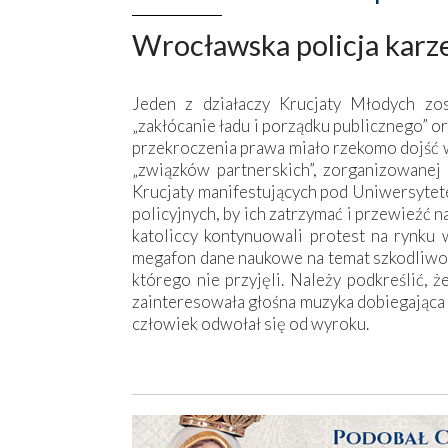
Wrocławska policja karz
Jeden z działaczy Krucjaty Młodych zo
„zakłócanie ładu i porządku publicznego” 
przekroczenia prawa miało rzekomo dojść w 
„związków partnerskich”, zorganizowane
Krucjaty manifestujących pod Uniwersyte
policyjnych, by ich zatrzymać i przewieźć n
katoliccy kontynuowali protest na rynku 
megafon dane naukowe na temat szkodliwoś
którego nie przyjęli. Należy podkreślić, 
zainteresowała głośna muzyka dobiegająca 
człowiek odwołał się od wyroku.