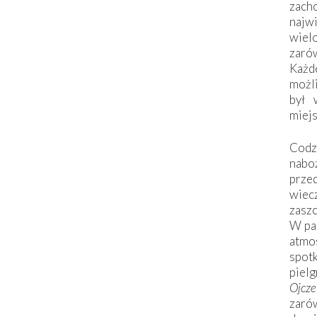
zac
naj
wiel
zarów
Każd
możli
był 
miej
Codzi
nabo
prze
wiec
zaszc
W pa
atmo
spo
piel
Ojcz
zarów