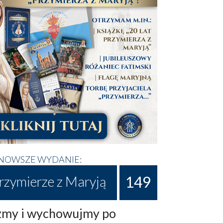
NOWSZE WYDANIE:
149
rzymierze z Maryją
my i wychowujmy po