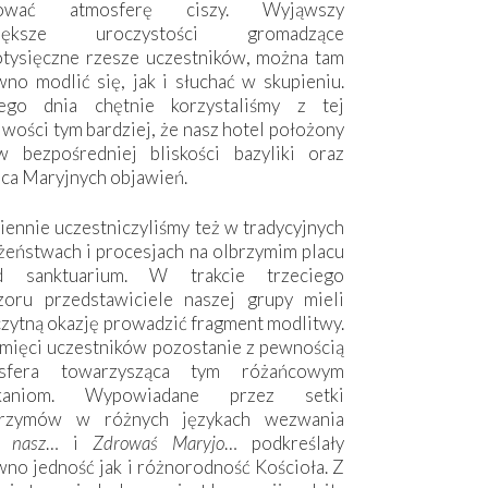
hować atmosferę ciszy. Wyjąwszy
większe uroczystości gromadzące
otysięczne rzesze uczestników, można tam
no modlić się, jak i słuchać w skupieniu.
ego dnia chętnie korzystaliśmy z tej
wości tym bardziej, że nasz hotel położony
w bezpośredniej bliskości bazyliki oraz
sca Maryjnych objawień.
ennie uczestniczyliśmy też w tradycyjnych
żeństwach i procesjach na olbrzymim placu
d sanktuarium. W trakcie trzeciego
zoru przedstawiciele naszej grupy mieli
zytną okazję prowadzić fragment modlitwy.
mięci uczestników pozostanie z pewnością
sfera towarzysząca tym różańcowym
tkaniom. Wypowiadane przez setki
grzymów w różnych językach wezwania
e nasz
… i
Zdrowaś Maryjo
… podkreślały
no jedność jak i różnorodność Kościoła. Z