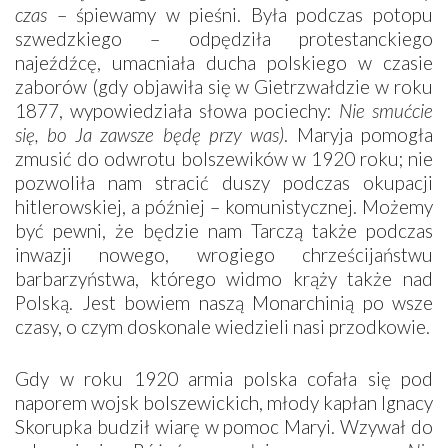
czas
– śpiewamy w pieśni. Była podczas potopu
szwedzkiego – odpędziła protestanckiego
najeźdźcę, umacniała ducha polskiego w czasie
zaborów (gdy objawiła się w Gietrzwałdzie w roku
1877, wypowiedziała słowa pociechy:
Nie smućcie
się, bo Ja zawsze będę przy was)
. Maryja pomogła
zmusić do odwrotu bolszewików w 1920 roku; nie
pozwoliła nam stracić duszy podczas okupacji
hitlerowskiej, a później – komunistycznej. Możemy
być pewni, że będzie nam Tarczą także podczas
inwazji nowego, wrogiego chrześcijaństwu
barbarzyństwa, którego widmo krąży także nad
Polską. Jest bowiem naszą Monarchinią po wsze
czasy, o czym doskonale wiedzieli nasi przodkowie.
Gdy w roku 1920 armia polska cofała się pod
naporem wojsk bolszewickich, młody kapłan Ignacy
Skorupka budził wiarę w pomoc Maryi. Wzywał do