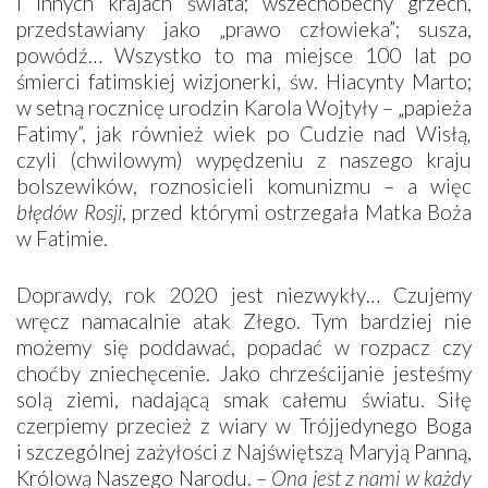
i innych krajach świata; wszechobecny grzech,
przedstawiany jako „prawo człowieka”; susza,
powódź… Wszystko to ma miejsce 100 lat po
śmierci fatimskiej wizjonerki, św. Hiacynty Marto;
w setną rocznicę urodzin Karola Wojtyły – „papieża
Fatimy”, jak również wiek po Cudzie nad Wisłą
,
czyli (chwilowym) wypędzeniu z naszego kraju
bolszewików, roznosicieli komunizmu – a więc
błędów Rosji
, przed którymi ostrzegała Matka Boża
w Fatimie.
Doprawdy, rok 2020 jest niezwykły… Czujemy
wręcz namacalnie atak Złego. Tym bardziej nie
możemy się poddawać, popadać w rozpacz czy
choćby zniechęcenie. Jako chrześcijanie jesteśmy
solą ziemi, nadającą smak całemu światu. Siłę
czerpiemy przecież z wiary w Trójjedynego Boga
i szczególnej zażyłości z Najświętszą Maryją Panną,
Królową Naszego Narodu. –
Ona jest z nami w każdy