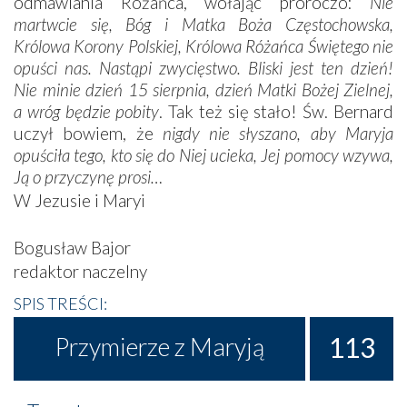
odmawiania Różańca, wołając proroczo:
Nie
martwcie się, Bóg i Matka Boża Częstochowska,
Królowa Korony Polskiej, Królowa Różańca Świętego nie
opuści nas. Nastąpi zwycięstwo. Bliski jest ten dzień!
Nie minie dzień 15 sierpnia, dzień Matki Bożej Zielnej,
a wróg będzie pobity
. Tak też się stało! Św. Bernard
uczył bowiem, że
nigdy nie słyszano, aby Maryja
opuściła tego, kto się do Niej ucieka, Jej pomocy wzywa,
Ją o przyczynę prosi…
W Jezusie i Maryi
Bogusław Bajor
redaktor naczelny
SPIS TREŚCI:
113
Przymierze z Maryją