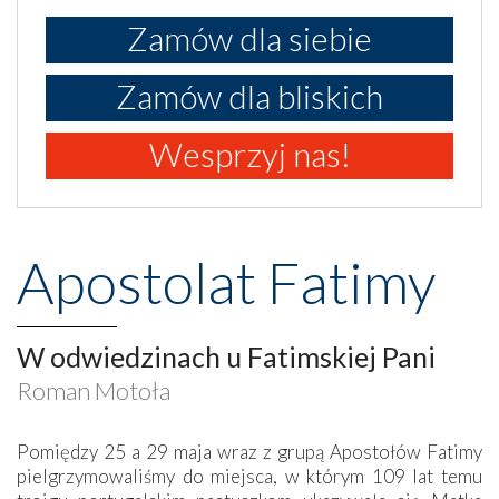
Zamów dla siebie
Zamów dla bliskich
Wesprzyj nas!
Apostolat Fatimy
W odwiedzinach u Fatimskiej Pani
Roman Motoła
Pomiędzy 25 a 29 maja wraz z grupą Apostołów Fatimy
pielgrzymowaliśmy do miejsca, w którym 109 lat temu