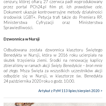
cenzury, której ofiarą 27 czerwca padł wyprodukowany
przez portal PCh24.pl film pt.
Ich prawdziwe cele
.
Dokument ukazuje kontrowersyjne metody działalności
środowisk LGBT+. Petycja trafi także do Premiera RP,
Ministerstwa Cyfryzacji oraz Ministerstwa
Sprawiedliwości.
Dzwonnica w Nursji
O
dbudowana została dzwonnica klasztoru Świętego
Benedykta w Nursji, która w 2016 roku ucierpiała na
skutek trzęsienia ziemi. Środki na renowację kaplicy
zbieraliśmy w ramach akcji
Święty Benedykcie – broń mnie
od złego
. Msza Święta za wszystkich uczestników akcji
odbędzie się w Nursji, w klasztorze św. Benedykta
24 października 2020 roku o godz. 10.00.
Artykuł z PzM 113 lipiec/sierpień 2020 >