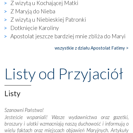
Z wizytą u Kochającej Matki
naocznie przekonaliśmy się, że wewnątrz Kościoła toczy
Z Maryją do Nieba
się ogromna walka o kształt katolicyzmu i o serca
wierzących. Do czego to zmaganie może prowadzić,
Z wizytą u Niebieskiej Patronki
widzieliśmy w urokliwym, niewielkim mieście Obidos,
Dotknięcie Karoliny
gdzie w miejscu dawnego kościoła działa dzisiaj…
Apostolat jeszcze bardziej mnie zbliża do Maryi
księgarnia.
wszystkie z działu Apostolat Fatimy >
Nasze pielgrzymkowe wyprawy, których celem były
wspaniałe klasztory w miasteczku Alcobaça czy w Batalhi,
przeniosły nas do czasów, gdy świątynie bez wątpienia
Listy od Przyjaciół
wznoszono na chwałę Bożą, na przykład – w podzięce za
Opatrznościową pomoc w wygranej bitwie o
niepodległość kraju. Zachwyt budziła potężna, a zarazem
misterna architektura tych monumentalnych dzieł,
Listy
wspaniałe zdobienia, dbałość ich twórców o detale,
połączenie talentów z wytrwałością i pracowitością
Szanowni Państwo!
budowniczych.
Jesteście wspaniali! Wasze wydawnictwa oraz gazetki,
broszury i ulotki wzmacniają naszą duchowość i informują o
Podążyliśmy też śladami fatimskich wizjonerów – Łucji
wielu faktach oraz miejscach objawień Maryjnych. Artykuły
dos Santos oraz świętych Hiacynty i Franciszka Marto.