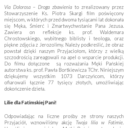
Via Dolorosa
–
Droga zbawienia
to zrealizowany przez
Stowarzyszenie Ks. Piotra Skargi film poświęcony
miejscom, w których przed dwoma tysiącami lat dokonała
się Męka, Śmierć i Zmartwychwstanie Pana Jezusa.
Zawiera on refleksje ks. prof. Waldemara
Chrostowskiego, wybitnego biblisty i teologa, oraz
piękne zdjęcia z Jerozolimy. Należy podkreślić, że obraz
powstał dzięki naszym Przyjaciołom, którzy z wielką
szczodrością zareagowali na apel o wsparcie produkcji.
Do filmu dołączone są rozważania Męki Pańskiej
autorstwa ks. prof. Pawła Bortkiewicza TChr. Niniejszym
dziękujemy wszystkim 1073 Darczyńcom, którzy
ofiarowali łącznie 77 tysięcy złotych, umożliwiając
dokończenie dzieła.
Lilie dla Fatimskiej Pani!
Odpowiadając na liczne prośby ze strony naszych
Przyjaciół, wznowiliśmy akcję
Twoja lilia w Fatimie
.