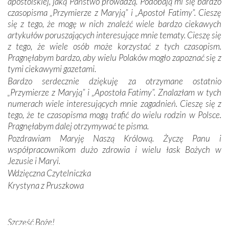
apostolskiej, jaką Państwo prowadzą. Podobają mi się bardzo
czasopisma „Przymierze z Maryją” i „Apostoł Fatimy”. Cieszę
Dzieje Portugalii to również historia wierności Bogu i
się z tego, że mogę w nich znaleźć wiele bardzo ciekawych
odstępstw, także w życiu władców. Trudne momenty w
artykułów poruszających interesujące mnie tematy. Cieszę się
wymiarze tak osobistym, jak i zbiorowym, przypominają o
z tego, że wiele osób może korzystać z tych czasopism.
konieczności ciągłego zabiegania o własną duszę i o łaskę
Pragnęłabym bardzo, aby wielu Polaków mogło zapoznać się z
Opatrzności. Wierność przynosi pomyślność –
tymi ciekawymi gazetami.
przynajmniej w życiu duchowym. Odstępstwo owocuje
Bardzo serdecznie dziękuję za otrzymane ostatnio
nieszczęściem i śmiercią. Te uniwersalne prawdy
„Przymierze z Maryją” i „Apostoła Fatimy”. Znalazłam w tych
przychodziły na myśl, gdy słuchaliśmy opowieści
numerach wiele interesujących mnie zagadnień. Cieszę się z
przewodników o portugalskich monarchach i wodzach,
tego, że te czasopisma mogą trafić do wielu rodzin w Polsce.
zwycięskich bitwach i nieszczęśliwych losach grzesznych
Pragnęłabym dalej otrzymywać te pisma.
kochanków.
Pozdrawiam Maryję Naszą Królową. Życzę Panu i
współpracownikom dużo zdrowia i wielu łask Bożych w
Byli tym razem pośród Apostołów Fatimy reprezentanci
Jezusie i Maryi.
każdego spośród żyjących pokoleń. Najmłodszy uczestnik
Wdzięczna Czytelniczka
liczył sobie 13 lat, zaś senior, pan Zdzisław – już 94.
–
Krystyna z Pruszkowa
Całe życie marzyłem, by tu przyjechać
– przyznał w
rozmowie.
Nasza pielgrzymka nie byłaby tak bogata w duchową treść
Szczęść Boże!