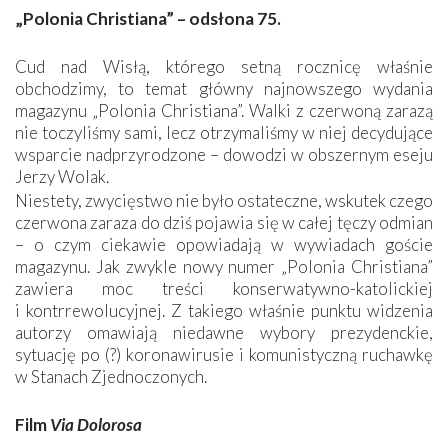
„Polonia Christiana” – odsłona 75.
Cud nad Wisłą, którego setną rocznicę właśnie
obchodzimy, to temat główny najnowszego wydania
magazynu „Polonia Christiana”. Walki z czerwoną zarazą
nie toczyliśmy sami, lecz otrzymaliśmy w niej decydujące
wsparcie nadprzyrodzone – dowodzi w obszernym eseju
Jerzy Wolak.
Niestety, zwycięstwo nie było ostateczne, wskutek czego
czerwona zaraza do dziś pojawia się w całej tęczy odmian
– o czym ciekawie opowiadają w wywiadach goście
magazynu. Jak zwykle nowy numer „Polonia Christiana”
zawiera moc treści konserwatywno-katolickiej
i kontrrewolucyjnej. Z takiego właśnie punktu widzenia
autorzy omawiają niedawne wybory prezydenckie,
sytuację po (?) koronawirusie i komunistyczną ruchawkę
w Stanach Zjednoczonych.
Film
Via Dolorosa