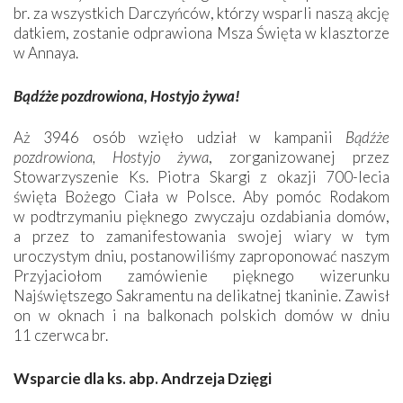
br. za wszystkich Darczyńców, którzy wsparli naszą akcję
datkiem, zostanie odprawiona Msza Święta w klasztorze
w Annaya.
Bądźże pozdrowiona, Hostyjo żywa!
A
ż 3946 osób wzięło udział w kampanii
Bądźże
pozdrowiona, Hostyjo żywa
, zorganizowanej przez
Stowarzyszenie Ks. Piotra Skargi z okazji 700-lecia
święta Bożego Ciała w Polsce. Aby pomóc Rodakom
w podtrzymaniu pięknego zwyczaju ozdabiania domów,
a przez to zamanifestowania swojej wiary w tym
uroczystym dniu, postanowiliśmy zaproponować naszym
Przyjaciołom zamówienie pięknego wizerunku
Najświętszego Sakramentu na delikatnej tkaninie. Zawisł
on w oknach i na balkonach polskich domów w dniu
11 czerwca br.
Wsparcie dla ks. abp. Andrzeja Dzięgi