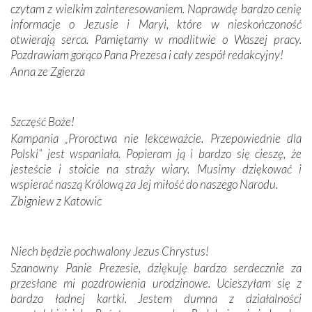
czytam z wielkim zainteresowaniem. Naprawdę bardzo cenię
Modliliśmy się przy ich grobach. Odprawiliśmy Drogę
informacje o Jezusie i Maryi, które w nieskończoność
Krzyżową w ich rodzinnych stronach, odwiedziliśmy
otwierają serca. Pamiętamy w modlitwie o Waszej pracy.
domy, w których żyli.
Pozdrawiam gorąco Pana Prezesa i cały zespół redakcyjny!
Anna ze Zgierza
W miejscu objawień Matki Bożej zapaliliśmy świece
przywiezione wraz z intencjami powierzonymi nam przez
Darczyńców w ramach akcji „Twoje światło w Fatimie”.
Podczas tej kilkudniowej wyprawy na każdym kroku
Szczęść Boże!
spotykaliśmy się z serdeczną otwartością
Kampania „Proroctwa nie lekceważcie. Przepowiednie dla
Portugalczyków. Podziwialiśmy ich ludową sztukę i
Polski” jest wspaniała. Popieram ją i bardzo się cieszę, że
zwyczaje. Mimo że nasze kraje są od siebie bardzo
jesteście i stoicie na straży wiary. Musimy dziękować i
oddalone, w żaden sposób nie czuliśmy się obco.
wspierać naszą Królową za Jej miłość do naszego Narodu.
Sprawiła to oczywiście sama Matka Boża, ale też
Zbigniew z Katowic
kulturowa bliskość biorąca swój początek w naszej
wspólnej wierze. Podczas wyjazdów do historycznych
miejsc, które znalazły się na trasie naszej pielgrzymki,
Niech będzie pochwalony Jezus Chrystus!
mieliśmy okazję przekonać się, że Maryja swoją opieką
Szanowny Panie Prezesie, dziękuję bardzo serdecznie za
otacza nie tylko nasz naród, lecz wszystkie nacje, które
przesłane mi pozdrowienia urodzinowe. Ucieszyłam się z
się Jej ufnie oddają, a także każdą osobę, która zawierza
bardzo ładnej kartki. Jestem dumna z działalności
Jej siebie oraz swych bliskich.