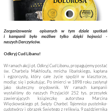
Zorganizowanie ­ opisanych w tym ­dziale spotkań
i kampanii
było możliwe tylko dzięki hojności ­
naszych Darczyńców.
Odkryj Cud Libanu!
W
ramach akcji pt.
Odkryj Cud Libanu
, propagujemy postać
św. Charbela Makhloufa, mnicha libańskiego, kapłana
i egzorcysty, który całe życie spędził w klasztorze,
modląc się i pokutując. Po śmierci w 1898 roku zasłynął
jako skuteczny orędownik. W ramach kampanii
wysłaliśmy do naszych Przyjaciół 252 tys. przesyłek
zawierających książeczkę autorstwa Marcina
Więckowskiego pt.
Święty Charbel. Tajemnica pustelnika-
cudotwórcy
i obrazek Świętego z relikwią. 9 października