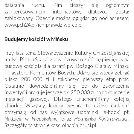
działania ruchu. Film cieszył się ogromnym
zainteresowaniem internautów, dlatego… został
zablokowany. Obecnie można oglądać go pod adresem:
www.pch24.pl/ich-prawdziwe-cele.
Budujemy kościół w Mińsku
Trzy lata temu Stowarzyszenie Kultury Chrześcijańskiej
im. Ks. Piotra Skargi zorganizowało zbiórkę pieniędzy na
budowę kościoła dla parafii pw. Bożego Ciała w Mińsku
i klasztoru Karmelitów Bosych. Udało się wtedy zebrać
blisko 200 000 zł i zakończyć pierwszy etap prac.
Ostatnio dowiedzieliśmy się, że do zakończenia
inwestycji brakuje jeszcze ok. 250 000 zł na dokończenie
instalacji gazowej. Dlatego uruchomiliśmy kolejną
zbiórkę. Wszyscy, którzy wesprą to dzieło datkiem,
otrzymają od nas wyjątkowe upominki: e-booki pt.
Nadzieja w Niepokalanej
oraz
Hetmanka Kontrrewolucji
.
Szczegóły na stronie kosciolnabialorusi.pl