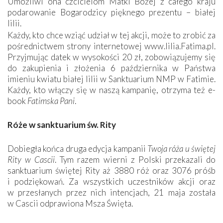
Umożliwi ona czcicielom Matki Bożej z całego kraju
podarowanie Bogarodzicy pięknego prezentu – białej
lilii.
Każdy, kto chce wziąć udział w tej akcji, może to zrobić za
pośrednictwem strony internetowej www.lilia.Fatima.pl.
Przyjmując datek w wysokości 20 zł, zobowiązujemy się
do zakupienia i złożenia 6 października w Państwa
imieniu kwiatu białej lilii w Sanktuarium NMP w Fatimie.
Każdy, kto włączy się w naszą kampanię, otrzyma też e-
book
Fatimska Pani
.
Róże w sanktuarium św. Rity
Dobiegła końca druga edycja kampanii
Twoja róża u świętej
Rity w Cascii
. Tym razem wierni z Polski przekazali do
sanktuarium świętej Rity aż 3880 róż oraz 3076 próśb
i podziękowań. Za wszystkich uczestników akcji oraz
w przesłanych przez nich intencjach, 21 maja została
w Cascii odprawiona Msza Święta.