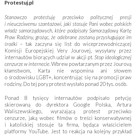
Protestuj.pl
Stanowczo protestuję przeciwko politycznej presji
i nieuczciwemu szantażowi, jaki stosuje Pani wobec polskich
władz samorządowych, które podpisały Samorządową Kartę
Praw Rodziny, grożąc, że odebrane zostaną przysługujące im
środki
– tak zaczyna się list do wiceprzewodniczącej
Komisji Europejskiej Very Jourovej, wysyłany przez
internautów biorących udział w akcji pt.
Stop ideologicznej
cenzurze w internecie
. Wbrew powtarzanym przez Jourovą
kłamstwom, Karta nie wspomina ani słowem
o środowisku LGBT+, koncentrując się na promocji praw
rodziny. Do tej pory protest wysłało ponad 20 tys. osób.
P
onad 8 tysięcy internautów podpisało petycję
skierowaną do dyrektora Google Polska, Artura
Waliszewskiego, wyrażającą protest przeciwko
cenzurze, jaką wobec filmów o treści konserwatywnej
i katolickiej stosuje ta firma, będąca właścicielem
platformy YouTube. Jest to reakcja na kolejny przykład