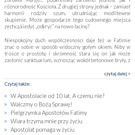
różnorodność Kościoła. Z drugiej strony jednak – zamiast
harmonii rodziły szum, utrudniając modlitewne
skupienie. Może gospodarze tego cudownego miejsca
zechcą kiedyś „odkryć” na nowo łacinę?
Niespokojny duch współczesności daje też w Fatimie
znać o sobie w sposób widoczny gołym okiem. Niby w
trosce o prostotę i skromność stara się on jak może
zasłonić sanktuarium, wznosząc wokół betonowe bryły, z
których niektóre nawet zostały poświęcone jako miejsca
katolickiego kultu. Tylko co wspólnego z żywą,
czytaj dalej >
autentyczną wiarą mogą mieć płaskie, szare bunkry albo
Czytaj także:
kaplice, w których Tabernakulum przypomina bardziej
skrzynkę na narzędzia? Albo co powiedzieć o ustawionym
W Apostolacie od 10 lat. A czemu nie?
tuż przy nowej bazylice wielkim krzyżu, na którym
Walczmy o Bożą Sprawę!
zamiast Chrystusa umieszczono dziwaczną postać jakby
Pielgrzymka Apostołów Fatimy
wyjętą ze starożytnych hieroglifów? W kulturowym
kontekście naszych czasów to raczej karykatura niż godny
Wiara trzyma mnie przy życiu
wizerunek Zbawiciela…
Apostolat pomaga w życiu
Zatem nawet w bezpośrednim otoczeniu sanktuarium