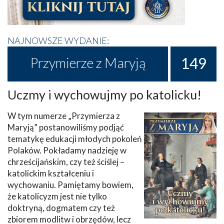
NAJNOWSZE WYDANIE:
149
Przymierze z Maryją
Uczmy i wychowujmy po katolicku!
W tym numerze „Przymierza z
Maryją” postanowiliśmy podjąć
tematykę edukacji młodych pokoleń
Polaków. Pokładamy nadzieję w
chrześcijańskim, czy też ściślej –
katolickim kształceniu i
wychowaniu. Pamiętamy bowiem,
że katolicyzm jest nie tylko
doktryną, dogmatem czy też
zbiorem modlitw i obrzędów, lecz