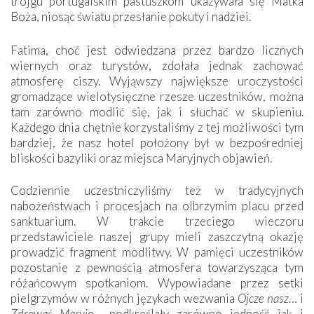
trojgu portugalskim pastuszkom ukazywała się Matka
Boża, niosąc światu przesłanie pokuty i nadziei.
Fatima, choć jest odwiedzana przez bardzo licznych
wiernych oraz turystów, zdołała jednak zachować
atmosferę ciszy. Wyjąwszy największe uroczystości
gromadzące wielotysięczne rzesze uczestników, można
tam zarówno modlić się, jak i słuchać w skupieniu.
Każdego dnia chętnie korzystaliśmy z tej możliwości tym
bardziej, że nasz hotel położony był w bezpośredniej
bliskości bazyliki oraz miejsca Maryjnych objawień.
Codziennie uczestniczyliśmy też w tradycyjnych
nabożeństwach i procesjach na olbrzymim placu przed
sanktuarium. W trakcie trzeciego wieczoru
przedstawiciele naszej grupy mieli zaszczytną okazję
prowadzić fragment modlitwy. W pamięci uczestników
pozostanie z pewnością atmosfera towarzysząca tym
różańcowym spotkaniom. Wypowiadane przez setki
pielgrzymów w różnych językach wezwania
Ojcze nasz
… i
Zdrowaś Maryjo
… podkreślały zarówno jedność jak i