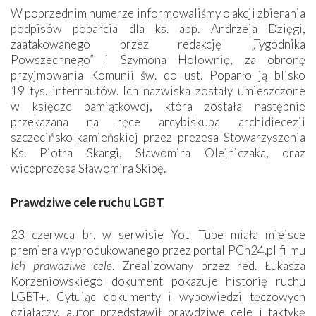
W
poprzednim numerze informowaliśmy o akcji zbierania
podpisów poparcia dla ks. abp. Andrzeja Dzięgi,
zaatakowanego przez redakcję „Tygodnika
Powszechnego” i Szymona Hołownię, za obronę
przyjmowania Komunii św. do ust. Poparło ją blisko
19 tys. internautów. Ich nazwiska zostały umieszczone
w księdze pamiątkowej, która została następnie
przekazana na ręce arcybiskupa archidiecezji
szczecińsko-kamieńskiej przez prezesa Stowarzyszenia
Ks. Piotra Skargi, Sławomira Olejniczaka, oraz
wiceprezesa Sławomira Skibę.
Prawdziwe cele ruchu LGBT
23
czerwca br. w serwisie You Tube miała miejsce
premiera wyprodukowanego przez portal PCh24.pl filmu
Ich prawdziwe cele
. Zrealizowany przez red. Łukasza
Korzeniowskiego dokument pokazuje historię ruchu
LGBT+. Cytując dokumenty i wypowiedzi tęczowych
działaczy, autor przedstawił prawdziwe cele i taktykę