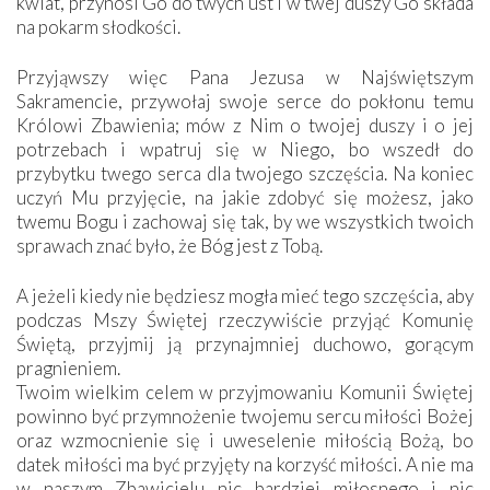
kwiat, przynosi Go do twych ust i w twej duszy Go składa
na pokarm słodkości.
Przyjąwszy więc Pana Jezusa w Najświętszym
Sakramencie, przywołaj swoje serce do pokłonu temu
Królowi Zbawienia; mów z Nim o twojej duszy i o jej
potrzebach i wpatruj się w Niego, bo wszedł do
przybytku twego serca dla twojego szczęścia. Na koniec
uczyń Mu przyjęcie, na jakie zdobyć się możesz, jako
twemu Bogu i zachowaj się tak, by we wszystkich twoich
sprawach znać było, że Bóg jest z Tobą.
A jeżeli kiedy nie będziesz mogła mieć tego szczęścia, aby
podczas Mszy Świętej rzeczywiście przyjąć Komunię
Świętą, przyjmij ją przynajmniej duchowo, gorącym
pragnieniem.
Twoim wielkim celem w przyjmowaniu Komunii Świętej
powinno być przymnożenie twojemu sercu miłości Bożej
oraz wzmocnienie się i uweselenie miłością Bożą, bo
datek miłości ma być przyjęty na korzyść miłości. A nie ma
w naszym Zbawicielu nic bardziej miłosnego i nic