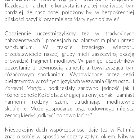
Każdego dnia chętnie korzystaliśmy z tej możliwości tym
bardziej, że nasz hotel położony był w bezpośredniej
bliskości bazyliki oraz miejsca Maryjnych objawień.
Codziennie uczestniczyliśmy też w tradycyjnych
nabożeństwach i procesjach na olbrzymim placu przed
sanktuarium. W trakcie trzeciego wieczoru
przedstawiciele naszej grupy mieli zaszczytną okazję
prowadzić fragment modlitwy. W pamięci uczestników
pozostanie z pewnością atmosfera towarzysząca tym
różańcowym spotkaniom. Wypowiadane przez setki
pielgrzymów w różnych językach wezwania
Ojcze nasz
… i
Zdrowaś Maryjo
… podkreślały zarówno jedność jak i
różnorodność Kościoła. Z drugiej strony jednak – zamiast
harmonii rodziły szum, utrudniając modlitewne
skupienie. Może gospodarze tego cudownego miejsca
zechcą kiedyś „odkryć” na nowo łacinę?
Niespokojny duch współczesności daje też w Fatimie
znać o sobie w sposób widoczny gołym okiem. Niby w