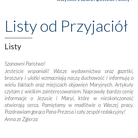
Nasze pielgrzymkowe wyprawy, których celem były
wspaniałe klasztory w miasteczku Alcobaça czy w Batalhi,
przeniosły nas do czasów, gdy świątynie bez wątpienia
Listy od Przyjaciół
wznoszono na chwałę Bożą, na przykład – w podzięce za
Opatrznościową pomoc w wygranej bitwie o
niepodległość kraju. Zachwyt budziła potężna, a zarazem
misterna architektura tych monumentalnych dzieł,
Listy
wspaniałe zdobienia, dbałość ich twórców o detale,
połączenie talentów z wytrwałością i pracowitością
Szanowni Państwo!
budowniczych.
Jesteście wspaniali! Wasze wydawnictwa oraz gazetki,
broszury i ulotki wzmacniają naszą duchowość i informują o
Podążyliśmy też śladami fatimskich wizjonerów – Łucji
wielu faktach oraz miejscach objawień Maryjnych. Artykuły
dos Santos oraz świętych Hiacynty i Franciszka Marto.
czytam z wielkim zainteresowaniem. Naprawdę bardzo cenię
Modliliśmy się przy ich grobach. Odprawiliśmy Drogę
informacje o Jezusie i Maryi, które w nieskończoność
Krzyżową w ich rodzinnych stronach, odwiedziliśmy
otwierają serca. Pamiętamy w modlitwie o Waszej pracy.
domy, w których żyli.
Pozdrawiam gorąco Pana Prezesa i cały zespół redakcyjny!
Anna ze Zgierza
W miejscu objawień Matki Bożej zapaliliśmy świece
przywiezione wraz z intencjami powierzonymi nam przez
Darczyńców w ramach akcji „Twoje światło w Fatimie”.