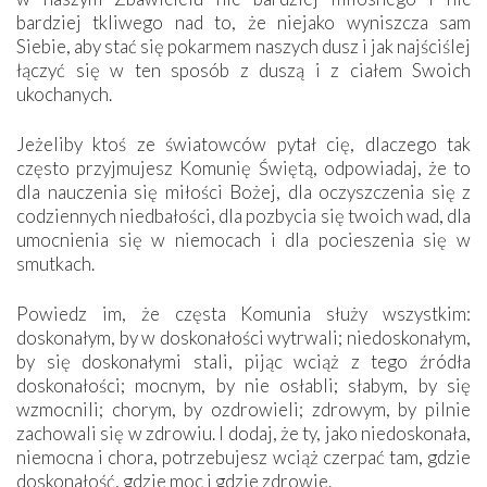
bardziej tkliwego nad to, że niejako wyniszcza sam
Siebie, aby stać się pokarmem naszych dusz i jak najściślej
łączyć się w ten sposób z duszą i z ciałem Swoich
ukochanych.
Jeżeliby ktoś ze światowców pytał cię, dlaczego tak
często przyjmujesz Komunię Świętą, odpowiadaj, że to
dla nauczenia się miłości Bożej, dla oczyszczenia się z
codziennych niedbałości, dla pozbycia się twoich wad, dla
umocnienia się w niemocach i dla pocieszenia się w
smutkach.
Powiedz im, że częsta Komunia służy wszystkim:
doskonałym, by w doskonałości wytrwali; niedoskonałym,
by się doskonałymi stali, pijąc wciąż z tego źródła
doskonałości; mocnym, by nie osłabli; słabym, by się
wzmocnili; chorym, by ozdrowieli; zdrowym, by pilnie
zachowali się w zdrowiu. I dodaj, że ty, jako niedoskonała,
niemocna i chora, potrzebujesz wciąż czerpać tam, gdzie
doskonałość, gdzie moc i gdzie zdrowie.