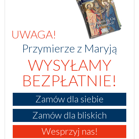
UWAGA!
Przymierze z Maryją
WYSYŁAMY
BEZPŁATNIE!
Zamów dla siebie
Zamów dla bliskich
Wesprzyj nas!