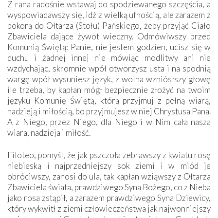
Z rana radośnie wstawaj do spodziewanego szczęścia, a
wyspowiadawszy się, idź z wielką ufnością, ale zarazem z
pokorą do Ołtarza (Stołu) Pańskiego, żeby przyjąć Ciało
Zbawiciela dające żywot wieczny. Odmówiwszy przed
Komunią Świętą: Panie, nie jestem godzien, ucisz się w
duchu i żadnej innej nie mówiąc modlitwy ani nie
wzdychając, skromnie wpół otworzysz usta i na spodnią
wargę wpół wysuniesz język, z wolna wzniósłszy głowę
ile trzeba, by kapłan mógł bezpiecznie złożyć na twoim
języku Komunię Świętą, którą przyjmuj z pełną wiarą,
nadzieją i miłością, bo przyjmujesz w niej Chrystusa Pana.
A z Niego, przez Niego, dla Niego i w Nim cała nasza
wiara, nadzieja i miłość.
Filoteo, pomyśl, że jak pszczoła zebrawszy z kwiatu rosę
niebieską i najprzedniejszy sok ziemi i w miód je
obróciwszy, zanosi do ula, tak kapłan wziąwszy z Ołtarza
Zbawiciela świata, prawdziwego Syna Bożego, co z Nieba
jako rosa zstąpił, a zarazem prawdziwego Syna Dziewicy,
który wykwitł z ziemi człowieczeństwa jak najwonniejszy