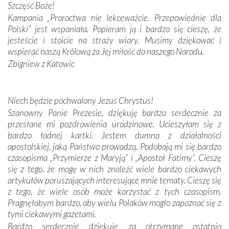
Podczas tej kilkudniowej wyprawy na każdym kroku
Szczęść Boże!
spotykaliśmy się z serdeczną otwartością
Kampania „Proroctwa nie lekceważcie. Przepowiednie dla
Portugalczyków. Podziwialiśmy ich ludową sztukę i
Polski” jest wspaniała. Popieram ją i bardzo się cieszę, że
zwyczaje. Mimo że nasze kraje są od siebie bardzo
jesteście i stoicie na straży wiary. Musimy dziękować i
oddalone, w żaden sposób nie czuliśmy się obco.
wspierać naszą Królową za Jej miłość do naszego Narodu.
Sprawiła to oczywiście sama Matka Boża, ale też
Zbigniew z Katowic
kulturowa bliskość biorąca swój początek w naszej
wspólnej wierze. Podczas wyjazdów do historycznych
miejsc, które znalazły się na trasie naszej pielgrzymki,
Niech będzie pochwalony Jezus Chrystus!
mieliśmy okazję przekonać się, że Maryja swoją opieką
Szanowny Panie Prezesie, dziękuję bardzo serdecznie za
otacza nie tylko nasz naród, lecz wszystkie nacje, które
przesłane mi pozdrowienia urodzinowe. Ucieszyłam się z
się Jej ufnie oddają, a także każdą osobę, która zawierza
bardzo ładnej kartki. Jestem dumna z działalności
Jej siebie oraz swych bliskich.
apostolskiej, jaką Państwo prowadzą. Podobają mi się bardzo
czasopisma „Przymierze z Maryją” i „Apostoł Fatimy”. Cieszę
Dzieje Portugalii to również historia wierności Bogu i
się z tego, że mogę w nich znaleźć wiele bardzo ciekawych
odstępstw, także w życiu władców. Trudne momenty w
artykułów poruszających interesujące mnie tematy. Cieszę się
wymiarze tak osobistym, jak i zbiorowym, przypominają o
z tego, że wiele osób może korzystać z tych czasopism.
konieczności ciągłego zabiegania o własną duszę i o łaskę
Pragnęłabym bardzo, aby wielu Polaków mogło zapoznać się z
Opatrzności. Wierność przynosi pomyślność –
tymi ciekawymi gazetami.
przynajmniej w życiu duchowym. Odstępstwo owocuje
Bardzo serdecznie dziękuję za otrzymane ostatnio