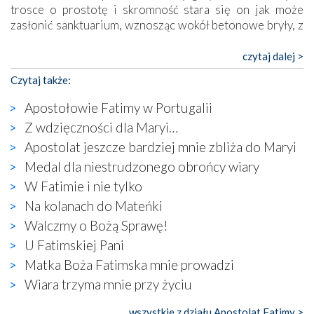
trosce o prostotę i skromność stara się on jak może
zasłonić sanktuarium, wznosząc wokół betonowe bryły, z
których niektóre nawet zostały poświęcone jako miejsca
katolickiego kultu. Tylko co wspólnego z żywą,
czytaj dalej >
autentyczną wiarą mogą mieć płaskie, szare bunkry albo
Czytaj także:
kaplice, w których Tabernakulum przypomina bardziej
skrzynkę na narzędzia? Albo co powiedzieć o ustawionym
Apostołowie Fatimy w Portugalii
tuż przy nowej bazylice wielkim krzyżu, na którym
Z wdzięczności dla Maryi…
zamiast Chrystusa umieszczono dziwaczną postać jakby
Apostolat jeszcze bardziej mnie zbliża do Maryi
wyjętą ze starożytnych hieroglifów? W kulturowym
kontekście naszych czasów to raczej karykatura niż godny
Medal dla niestrudzonego obrońcy wiary
wizerunek Zbawiciela…
W Fatimie i nie tylko
Zatem nawet w bezpośrednim otoczeniu sanktuarium
Na kolanach do Mateńki
naocznie przekonaliśmy się, że wewnątrz Kościoła toczy
Walczmy o Bożą Sprawę!
się ogromna walka o kształt katolicyzmu i o serca
wierzących. Do czego to zmaganie może prowadzić,
U Fatimskiej Pani
widzieliśmy w urokliwym, niewielkim mieście Obidos,
Matka Boża Fatimska mnie prowadzi
gdzie w miejscu dawnego kościoła działa dzisiaj…
Wiara trzyma mnie przy życiu
księgarnia.
wszystkie z działu Apostolat Fatimy >