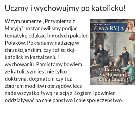
Uczmy i wychowujmy po katolicku!
W tym numerze „Przymierza z
Maryją” postanowiliśmy podjąć
tematykę edukacji młodych pokoleń
Polaków. Pokładamy nadzieję w
chrześcijańskim, czy też ściślej –
katolickim kształceniu i
wychowaniu. Pamiętamy bowiem,
że katolicyzm jest nie tylko
doktryną, dogmatem czy też
zbiorem modlitw i obrzędów, lecz
nade wszystko żywą relacją z Bogiem i powinien
oddziaływać na całe państwo i całe społeczeństwo.