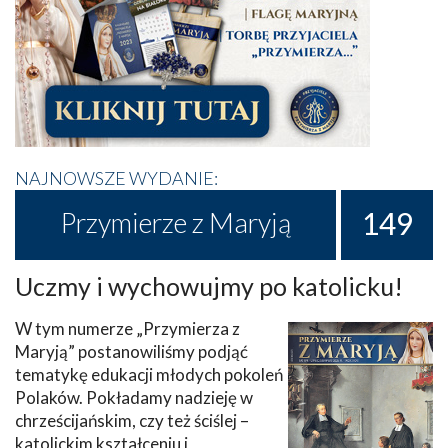
NAJNOWSZE WYDANIE:
149
Przymierze z Maryją
Uczmy i wychowujmy po katolicku!
W tym numerze „Przymierza z
Maryją” postanowiliśmy podjąć
tematykę edukacji młodych pokoleń
Polaków. Pokładamy nadzieję w
chrześcijańskim, czy też ściślej –
katolickim kształceniu i