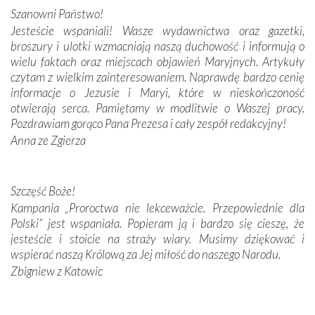
Szanowni Państwo!
budowniczych.
Jesteście wspaniali! Wasze wydawnictwa oraz gazetki,
broszury i ulotki wzmacniają naszą duchowość i informują o
Podążyliśmy też śladami fatimskich wizjonerów – Łucji
wielu faktach oraz miejscach objawień Maryjnych. Artykuły
dos Santos oraz świętych Hiacynty i Franciszka Marto.
czytam z wielkim zainteresowaniem. Naprawdę bardzo cenię
Modliliśmy się przy ich grobach. Odprawiliśmy Drogę
informacje o Jezusie i Maryi, które w nieskończoność
Krzyżową w ich rodzinnych stronach, odwiedziliśmy
otwierają serca. Pamiętamy w modlitwie o Waszej pracy.
domy, w których żyli.
Pozdrawiam gorąco Pana Prezesa i cały zespół redakcyjny!
Anna ze Zgierza
W miejscu objawień Matki Bożej zapaliliśmy świece
przywiezione wraz z intencjami powierzonymi nam przez
Darczyńców w ramach akcji „Twoje światło w Fatimie”.
Podczas tej kilkudniowej wyprawy na każdym kroku
Szczęść Boże!
spotykaliśmy się z serdeczną otwartością
Kampania „Proroctwa nie lekceważcie. Przepowiednie dla
Portugalczyków. Podziwialiśmy ich ludową sztukę i
Polski” jest wspaniała. Popieram ją i bardzo się cieszę, że
zwyczaje. Mimo że nasze kraje są od siebie bardzo
jesteście i stoicie na straży wiary. Musimy dziękować i
oddalone, w żaden sposób nie czuliśmy się obco.
wspierać naszą Królową za Jej miłość do naszego Narodu.
Sprawiła to oczywiście sama Matka Boża, ale też
Zbigniew z Katowic
kulturowa bliskość biorąca swój początek w naszej
wspólnej wierze. Podczas wyjazdów do historycznych
miejsc, które znalazły się na trasie naszej pielgrzymki,