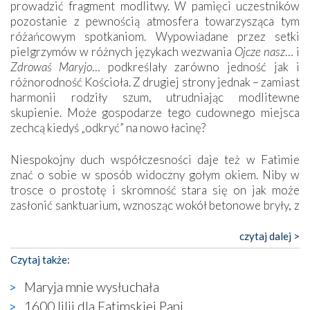
prowadzić fragment modlitwy. W pamięci uczestników
pozostanie z pewnością atmosfera towarzysząca tym
różańcowym spotkaniom. Wypowiadane przez setki
pielgrzymów w różnych językach wezwania
Ojcze nasz
… i
Zdrowaś Maryjo
… podkreślały zarówno jedność jak i
różnorodność Kościoła. Z drugiej strony jednak – zamiast
harmonii rodziły szum, utrudniając modlitewne
skupienie. Może gospodarze tego cudownego miejsca
zechcą kiedyś „odkryć” na nowo łacinę?
Niespokojny duch współczesności daje też w Fatimie
znać o sobie w sposób widoczny gołym okiem. Niby w
trosce o prostotę i skromność stara się on jak może
zasłonić sanktuarium, wznosząc wokół betonowe bryły, z
których niektóre nawet zostały poświęcone jako miejsca
katolickiego kultu. Tylko co wspólnego z żywą,
czytaj dalej >
autentyczną wiarą mogą mieć płaskie, szare bunkry albo
Czytaj także:
kaplice, w których Tabernakulum przypomina bardziej
skrzynkę na narzędzia? Albo co powiedzieć o ustawionym
Maryja mnie wysłuchała
tuż przy nowej bazylice wielkim krzyżu, na którym
1600 lilii dla Fatimskiej Pani