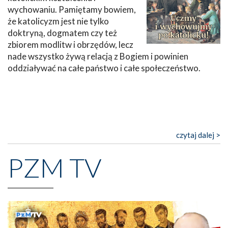
wychowaniu. Pamiętamy bowiem,
że katolicyzm jest nie tylko
doktryną, dogmatem czy też
zbiorem modlitw i obrzędów, lecz
nade wszystko żywą relacją z Bogiem i powinien
oddziaływać na całe państwo i całe społeczeństwo.
czytaj dalej >
PZM TV