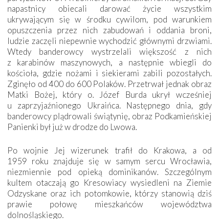
napastnicy obiecali darować życie wszystkim
ukrywającym się w środku cywilom, pod warunkiem
opuszczenia przez nich zabudowań i oddania broni,
ludzie zaczęli niepewnie wychodzić głównymi drzwiami.
Wtedy banderowcy wystrzelali większość z nich
z karabinów maszynowych, a następnie wbiegli do
kościoła, gdzie nożami i siekierami zabili pozostałych.
Zginęło od 400 do 600 Polaków. Przetrwał jednak obraz
Matki Bożej, który o. Józef Burda ukrył wcześniej
u zaprzyjaźnionego Ukraińca. Następnego dnia, gdy
banderowcy plądrowali świątynię, obraz Podkamieńskiej
Panienki był już w drodze do Lwowa.
Po wojnie Jej wizerunek trafił do Krakowa, a od
1959 roku znajduje się w samym sercu Wrocławia,
niezmiennie pod opieką dominikanów. Szczególnym
kultem otaczają go Kresowiacy wysiedleni na Ziemie
Odzyskane oraz ich potomkowie, którzy stanowią dziś
prawie połowę mieszkańców województwa
dolnośląskiego.