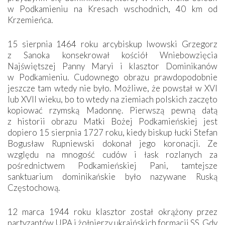
w Podkamieniu na Kresach wschodnich, 40 km od
Krzemieńca.
15 sierpnia 1464 roku arcybiskup lwowski Grzegorz
z Sanoka konsekrował kościół Wniebowzięcia
Najświętszej Panny Maryi i klasztor Dominikanów
w Podkamieniu. Cudownego obrazu prawdopodobnie
jeszcze tam wtedy nie było. Możliwe, że powstał w XVI
lub XVII wieku, bo to wtedy na ziemiach polskich zaczęto
kopiować rzymską Madonnę. Pierwszą pewną datą
z historii obrazu Matki Bożej Podkamieńskiej jest
dopiero 15 sierpnia 1727 roku, kiedy biskup łucki Stefan
Bogusław Rupniewski dokonał jego koronacji. Ze
względu na mnogość cudów i łask rozlanych za
pośrednictwem Podkamieńskiej Pani, tamtejsze
sanktuarium dominikańskie było nazywane Ruską
Częstochową.
12 marca 1944 roku klasztor został okrążony przez
partyzantów UPA i żołnierzy ukraińskich formacji SS. Gdy