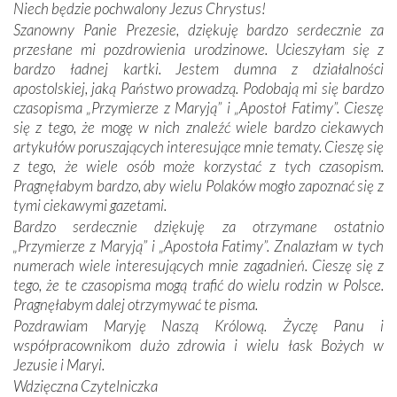
Niech będzie pochwalony Jezus Chrystus!
mieliśmy okazję przekonać się, że Maryja swoją opieką
Szanowny Panie Prezesie, dziękuję bardzo serdecznie za
otacza nie tylko nasz naród, lecz wszystkie nacje, które
przesłane mi pozdrowienia urodzinowe. Ucieszyłam się z
się Jej ufnie oddają, a także każdą osobę, która zawierza
bardzo ładnej kartki. Jestem dumna z działalności
Jej siebie oraz swych bliskich.
apostolskiej, jaką Państwo prowadzą. Podobają mi się bardzo
czasopisma „Przymierze z Maryją” i „Apostoł Fatimy”. Cieszę
Dzieje Portugalii to również historia wierności Bogu i
się z tego, że mogę w nich znaleźć wiele bardzo ciekawych
odstępstw, także w życiu władców. Trudne momenty w
artykułów poruszających interesujące mnie tematy. Cieszę się
wymiarze tak osobistym, jak i zbiorowym, przypominają o
z tego, że wiele osób może korzystać z tych czasopism.
konieczności ciągłego zabiegania o własną duszę i o łaskę
Pragnęłabym bardzo, aby wielu Polaków mogło zapoznać się z
Opatrzności. Wierność przynosi pomyślność –
tymi ciekawymi gazetami.
przynajmniej w życiu duchowym. Odstępstwo owocuje
Bardzo serdecznie dziękuję za otrzymane ostatnio
nieszczęściem i śmiercią. Te uniwersalne prawdy
„Przymierze z Maryją” i „Apostoła Fatimy”. Znalazłam w tych
przychodziły na myśl, gdy słuchaliśmy opowieści
numerach wiele interesujących mnie zagadnień. Cieszę się z
przewodników o portugalskich monarchach i wodzach,
tego, że te czasopisma mogą trafić do wielu rodzin w Polsce.
zwycięskich bitwach i nieszczęśliwych losach grzesznych
Pragnęłabym dalej otrzymywać te pisma.
kochanków.
Pozdrawiam Maryję Naszą Królową. Życzę Panu i
współpracownikom dużo zdrowia i wielu łask Bożych w
Byli tym razem pośród Apostołów Fatimy reprezentanci
Jezusie i Maryi.
każdego spośród żyjących pokoleń. Najmłodszy uczestnik
Wdzięczna Czytelniczka
liczył sobie 13 lat, zaś senior, pan Zdzisław – już 94.
–