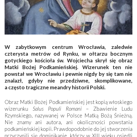
W zabytkowym centrum Wrocławia, zaledwie
czterysta metrów od Rynku, w ołtarzu bocznym
gotyckiego kościoła św. Wojciecha skrył się obraz
Matki Bożej Podkamieńskiej. Wizerunek ten nie
powstał we Wrocławiu i pewnie nigdy by się tam nie
znalazł, gdyby nie przedziwne, skomplikowane,
a często tragiczne meandry historii Polski.
Obraz Matki Bożej Podkamieńskiej jest kopią włoskiego
wizerunku
Salus Populi Romani
– Zbawienie Ludu
Rzymskiego, nazywanej w Polsce Matką Bożą Śnieżną.
Nie znamy ani autora, ani okoliczności powstania
podkamieńskiej kopii. Prawdopodobnie do jej stworzenia
przyczynili się dominikanie, którzy w XIII wieku osiedli