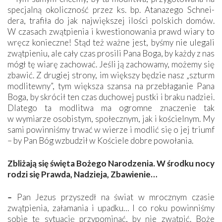
specjalną okoliczność przez ks. bp. Atanazego Schnei­
dera, trafiła do jak największej ilości polskich domów.
W czasach zwątpienia i kwestionowania prawd wiary to
wręcz konieczne! Stąd też ważne jest, byśmy nie ulegali
zwątpieniu, ale cały czas prosili Pana Boga, by każdy z nas
mógł tę wiarę zachować. Jeśli ją zachowamy, możemy się
zbawić. Z drugiej strony, im większy będzie nasz „szturm
modlitewny”, tym większa szansa na przebłaganie Pana
Boga, by skrócił ten czas duchowej pustki i braku nadziei.
Dlatego ta modlitwa ma ogromne znaczenie tak
w wymiarze osobistym, społecznym, jak i kościelnym. My
sami powinniśmy trwać w wierze i modlić się o jej triumf
– by Pan Bóg wzbudził w Kościele dobre powołania.
Zbliżają się święta Bożego Narodzenia. W środku nocy
rodzi się Prawda, Nadzieja, Zbawienie…
–
Pan Jezus przyszedł na świat w mrocznym czasie
zwątpienia, załamania i upadku… I co roku powinniśmy
sobie tę sytuację przypominać, by nie zwątpić. Boże