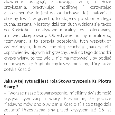
zbawienie osiągnąć, zachowując wiarę i Boże
przykazania, praktykując modlitwę i korzystając
z sakramentów. To jest walka duchowa! Jeśli natomiast
chcemy trwać w grzechu, to stajemy po stronie złego
ducha, szatana. Niestety, dziś ten duch wdziera się także
do Kościoła – relatywizm moralny jest tolerowany,
a nawet akceptowany. Obiektywne normy moralne są
rozmywane, a to sprzyja potępieniu tych wszystkich
zwiedzionych, którzy chętniej słuchają „nauczycieli”
usprawiedliwiających ich grzechy. Jeśli do tego dochodzi
kryzys wiary, to też wielu nie ma motywacji, by podjąć
duchową walkę. Stąd obecny kryzys moralny, który także
dotyka Kościół.
Jaka w tej sytuacji jest rola Stowarzyszenia Ks. Piotra
Skargi?
–
Tworząc nasze Stowarzyszenie, mieliśmy świadomość
kryzysu cywilizacji i wiary. Przypomnę, że jeszcze
niedawno mówiono o „wiośnie Kościoła”, a co z tego dziś
zostało? Przestrzegaliśmy przed kryzysem już 25 lat