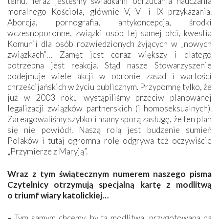
temu. Teraz jesteśmy świadkami odrzucania nauczania
moralnego Kościoła, głównie V, VI i IX przykazania.
Aborcja, pornografia, antykoncepcja, środki
wczesnoporonne, związki osób tej samej płci, kwestia
Komunii dla osób rozwiedzionych żyjących w „nowych
związkach”… Zamęt jest coraz większy i dlatego
potrzebna jest reakcja. Stąd nasze Stowarzyszenie
podejmuje wiele akcji w obronie zasad i wartości
chrześcijańskich w życiu publicznym. Przypomnę tylko, że
już w 2003 roku wystąpiliśmy przeciw planowanej
legalizacji związków partnerskich (i homoseksualnych).
Zareagowaliśmy szybko i mamy sporą zasługę, że ten plan
się nie powiódł. Naszą rolą jest budzenie sumień
Polaków i tutaj ogromną rolę odgrywa też oczywiście
„Przymierze z Maryją”.
Wraz z tym świątecznym numerem naszego pisma
Czytelnicy otrzymują specjalną kartę z modlitwą
o triumf wiary katolickiej…
–
Tym samym chcemy, by ta modlitwa, przygotowana na