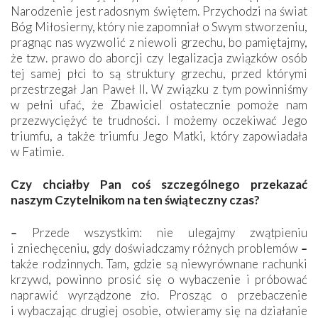
Narodzenie jest radosnym świętem. Przychodzi na świat
Bóg Miłosierny, który nie zapomniał o Swym stworzeniu,
pragnąc nas wyzwolić z niewoli grzechu, bo pamiętajmy,
że tzw. prawo do aborcji czy legalizacja związków osób
tej samej płci to są struktury grzechu, przed którymi
przestrzegał Jan Paweł II. W związku z tym powinniśmy
w pełni ufać, że Zbawiciel ostatecznie pomoże nam
przezwyciężyć te trudności. I możemy oczekiwać Jego
triumfu, a także triumfu Jego Matki, który zapowiadała
w Fatimie.
Czy chciałby Pan coś szczególnego przekazać
naszym Czytelnikom na ten świąteczny czas?
–
Przede wszystkim: nie ulegajmy zwątpieniu
i zniechęceniu, gdy doświadczamy różnych problemów
–
także rodzinnych. Tam, gdzie są niewyrównane rachunki
krzywd, powinno prosić się o wybaczenie i próbować
naprawić wyrządzone zło. Prosząc o przebaczenie
i wybaczając drugiej osobie, otwieramy się na działanie