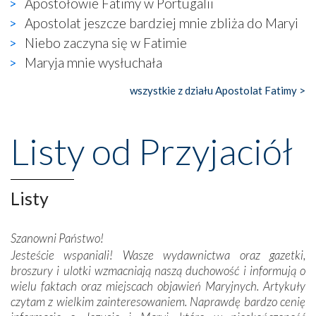
Apostołowie Fatimy w Portugalii
się ogromna walka o kształt katolicyzmu i o serca
wierzących. Do czego to zmaganie może prowadzić,
Apostolat jeszcze bardziej mnie zbliża do Maryi
widzieliśmy w urokliwym, niewielkim mieście Obidos,
Niebo zaczyna się w Fatimie
gdzie w miejscu dawnego kościoła działa dzisiaj…
Maryja mnie wysłuchała
księgarnia.
wszystkie z działu Apostolat Fatimy >
Nasze pielgrzymkowe wyprawy, których celem były
wspaniałe klasztory w miasteczku Alcobaça czy w Batalhi,
przeniosły nas do czasów, gdy świątynie bez wątpienia
Listy od Przyjaciół
wznoszono na chwałę Bożą, na przykład – w podzięce za
Opatrznościową pomoc w wygranej bitwie o
niepodległość kraju. Zachwyt budziła potężna, a zarazem
misterna architektura tych monumentalnych dzieł,
Listy
wspaniałe zdobienia, dbałość ich twórców o detale,
połączenie talentów z wytrwałością i pracowitością
Szanowni Państwo!
budowniczych.
Jesteście wspaniali! Wasze wydawnictwa oraz gazetki,
broszury i ulotki wzmacniają naszą duchowość i informują o
Podążyliśmy też śladami fatimskich wizjonerów – Łucji
wielu faktach oraz miejscach objawień Maryjnych. Artykuły
dos Santos oraz świętych Hiacynty i Franciszka Marto.
czytam z wielkim zainteresowaniem. Naprawdę bardzo cenię
Modliliśmy się przy ich grobach. Odprawiliśmy Drogę