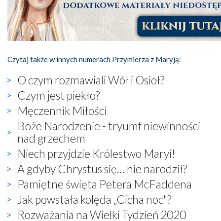
Czytaj także w innych numerach Przymierza z Maryją:
O czym rozmawiali Wół i Osioł?
Czym jest piekło?
Męczennik Miłości
Boże Narodzenie - tryumf niewinności
nad grzechem
Niech przyjdzie Królestwo Maryi!
A gdyby Chrystus się… nie narodził?
Pamiętne święta Petera McFaddena
Jak powstała kolęda „Cicha noc"?
Rozważania na Wielki Tydzień 2020