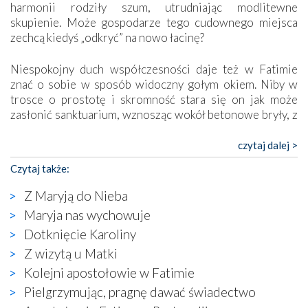
harmonii rodziły szum, utrudniając modlitewne
skupienie. Może gospodarze tego cudownego miejsca
zechcą kiedyś „odkryć” na nowo łacinę?
Niespokojny duch współczesności daje też w Fatimie
znać o sobie w sposób widoczny gołym okiem. Niby w
trosce o prostotę i skromność stara się on jak może
zasłonić sanktuarium, wznosząc wokół betonowe bryły, z
których niektóre nawet zostały poświęcone jako miejsca
katolickiego kultu. Tylko co wspólnego z żywą,
czytaj dalej >
autentyczną wiarą mogą mieć płaskie, szare bunkry albo
Czytaj także:
kaplice, w których Tabernakulum przypomina bardziej
skrzynkę na narzędzia? Albo co powiedzieć o ustawionym
Z Maryją do Nieba
tuż przy nowej bazylice wielkim krzyżu, na którym
Maryja nas wychowuje
zamiast Chrystusa umieszczono dziwaczną postać jakby
Dotknięcie Karoliny
wyjętą ze starożytnych hieroglifów? W kulturowym
kontekście naszych czasów to raczej karykatura niż godny
Z wizytą u Matki
wizerunek Zbawiciela…
Kolejni apostołowie w Fatimie
Zatem nawet w bezpośrednim otoczeniu sanktuarium
Pielgrzymując, pragnę dawać świadectwo
naocznie przekonaliśmy się, że wewnątrz Kościoła toczy