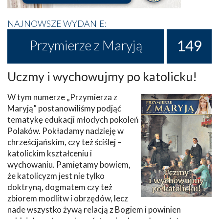
NAJNOWSZE WYDANIE:
149
Przymierze z Maryją
Uczmy i wychowujmy po katolicku!
W tym numerze „Przymierza z
Maryją” postanowiliśmy podjąć
tematykę edukacji młodych pokoleń
Polaków. Pokładamy nadzieję w
chrześcijańskim, czy też ściślej –
katolickim kształceniu i
wychowaniu. Pamiętamy bowiem,
że katolicyzm jest nie tylko
doktryną, dogmatem czy też
zbiorem modlitw i obrzędów, lecz
nade wszystko żywą relacją z Bogiem i powinien