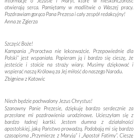
informacje o Jezusie i Maryi, które w nieskończoność
Krzyżową w ich rodzinnych stronach, odwiedziliśmy
otwierają serca. Pamiętamy w modlitwie o Waszej pracy.
domy, w których żyli.
Pozdrawiam gorąco Pana Prezesa i cały zespół redakcyjny!
Anna ze Zgierza
W miejscu objawień Matki Bożej zapaliliśmy świece
przywiezione wraz z intencjami powierzonymi nam przez
Darczyńców w ramach akcji „Twoje światło w Fatimie”.
Podczas tej kilkudniowej wyprawy na każdym kroku
Szczęść Boże!
spotykaliśmy się z serdeczną otwartością
Kampania „Proroctwa nie lekceważcie. Przepowiednie dla
Portugalczyków. Podziwialiśmy ich ludową sztukę i
Polski” jest wspaniała. Popieram ją i bardzo się cieszę, że
zwyczaje. Mimo że nasze kraje są od siebie bardzo
jesteście i stoicie na straży wiary. Musimy dziękować i
oddalone, w żaden sposób nie czuliśmy się obco.
wspierać naszą Królową za Jej miłość do naszego Narodu.
Sprawiła to oczywiście sama Matka Boża, ale też
Zbigniew z Katowic
kulturowa bliskość biorąca swój początek w naszej
wspólnej wierze. Podczas wyjazdów do historycznych
miejsc, które znalazły się na trasie naszej pielgrzymki,
Niech będzie pochwalony Jezus Chrystus!
mieliśmy okazję przekonać się, że Maryja swoją opieką
Szanowny Panie Prezesie, dziękuję bardzo serdecznie za
otacza nie tylko nasz naród, lecz wszystkie nacje, które
przesłane mi pozdrowienia urodzinowe. Ucieszyłam się z
się Jej ufnie oddają, a także każdą osobę, która zawierza
bardzo ładnej kartki. Jestem dumna z działalności
Jej siebie oraz swych bliskich.
apostolskiej, jaką Państwo prowadzą. Podobają mi się bardzo
czasopisma „Przymierze z Maryją” i „Apostoł Fatimy”. Cieszę