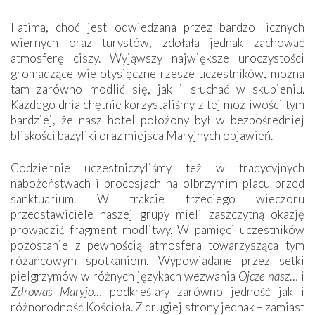
Fatima, choć jest odwiedzana przez bardzo licznych
wiernych oraz turystów, zdołała jednak zachować
atmosferę ciszy. Wyjąwszy największe uroczystości
gromadzące wielotysięczne rzesze uczestników, można
tam zarówno modlić się, jak i słuchać w skupieniu.
Każdego dnia chętnie korzystaliśmy z tej możliwości tym
bardziej, że nasz hotel położony był w bezpośredniej
bliskości bazyliki oraz miejsca Maryjnych objawień.
Codziennie uczestniczyliśmy też w tradycyjnych
nabożeństwach i procesjach na olbrzymim placu przed
sanktuarium. W trakcie trzeciego wieczoru
przedstawiciele naszej grupy mieli zaszczytną okazję
prowadzić fragment modlitwy. W pamięci uczestników
pozostanie z pewnością atmosfera towarzysząca tym
różańcowym spotkaniom. Wypowiadane przez setki
pielgrzymów w różnych językach wezwania
Ojcze nasz
… i
Zdrowaś Maryjo
… podkreślały zarówno jedność jak i
różnorodność Kościoła. Z drugiej strony jednak – zamiast