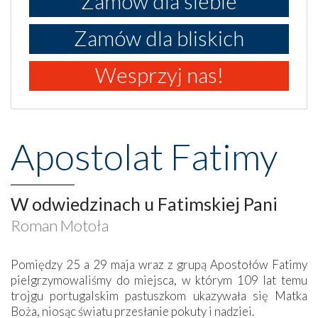
Zamów dla siebie
Zamów dla bliskich
Wesprzyj nas!
Apostolat Fatimy
W odwiedzinach u Fatimskiej Pani
Roman Motoła
Pomiędzy 25 a 29 maja wraz z grupą Apostołów Fatimy
pielgrzymowaliśmy do miejsca, w którym 109 lat temu
trojgu portugalskim pastuszkom ukazywała się Matka
Boża, niosąc światu przesłanie pokuty i nadziei.