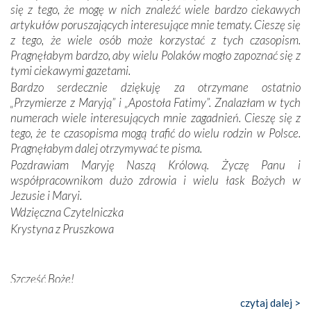
Dzieje Portugalii to również historia wierności Bogu i
się z tego, że mogę w nich znaleźć wiele bardzo ciekawych
odstępstw, także w życiu władców. Trudne momenty w
artykułów poruszających interesujące mnie tematy. Cieszę się
wymiarze tak osobistym, jak i zbiorowym, przypominają o
z tego, że wiele osób może korzystać z tych czasopism.
konieczności ciągłego zabiegania o własną duszę i o łaskę
Pragnęłabym bardzo, aby wielu Polaków mogło zapoznać się z
Opatrzności. Wierność przynosi pomyślność –
tymi ciekawymi gazetami.
przynajmniej w życiu duchowym. Odstępstwo owocuje
Bardzo serdecznie dziękuję za otrzymane ostatnio
nieszczęściem i śmiercią. Te uniwersalne prawdy
„Przymierze z Maryją” i „Apostoła Fatimy”. Znalazłam w tych
przychodziły na myśl, gdy słuchaliśmy opowieści
numerach wiele interesujących mnie zagadnień. Cieszę się z
przewodników o portugalskich monarchach i wodzach,
tego, że te czasopisma mogą trafić do wielu rodzin w Polsce.
zwycięskich bitwach i nieszczęśliwych losach grzesznych
Pragnęłabym dalej otrzymywać te pisma.
kochanków.
Pozdrawiam Maryję Naszą Królową. Życzę Panu i
współpracownikom dużo zdrowia i wielu łask Bożych w
Byli tym razem pośród Apostołów Fatimy reprezentanci
Jezusie i Maryi.
każdego spośród żyjących pokoleń. Najmłodszy uczestnik
Wdzięczna Czytelniczka
liczył sobie 13 lat, zaś senior, pan Zdzisław – już 94.
–
Krystyna z Pruszkowa
Całe życie marzyłem, by tu przyjechać
– przyznał w
rozmowie.
Nasza pielgrzymka nie byłaby tak bogata w duchową treść
Szczęść Boże!
bez obecności duszpasterza – księdza Krzysztofa.
Bardzo dziękuję za przysyłanie mi „Przymierza z Maryją”. Jest
czytaj dalej >
Oprócz zapewnienia nam możliwości codziennego
to pismo, które bardzo sobie cenię i szanuję. Redagujecie