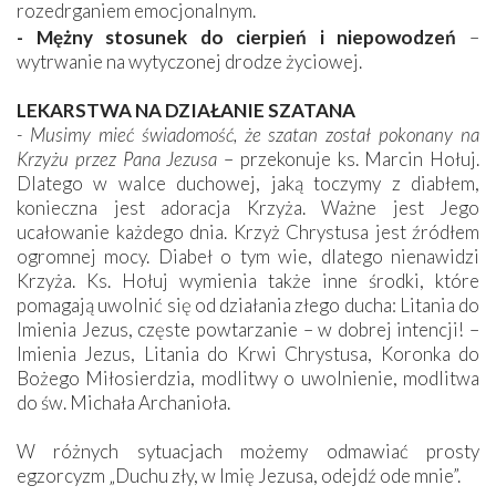
rozedrganiem emocjonalnym.
- Mężny stosunek do cierpień i niepowodzeń
–
wytrwanie na wytyczonej drodze życiowej.
LEKARSTWA NA DZIAŁANIE SZATANA
- Musimy mieć świadomość, że szatan został pokonany na
Krzyżu przez Pana Jezusa
– przekonuje ks. Marcin Hołuj.
Dlatego w walce duchowej, jaką toczymy z diabłem,
konieczna jest adoracja Krzyża. Ważne jest Jego
ucałowanie każdego dnia. Krzyż Chrystusa jest źródłem
ogromnej mocy. Diabeł o tym wie, dlatego nienawidzi
Krzyża. Ks. Hołuj wymienia także inne środki, które
pomagają uwolnić się od działania złego ducha: Litania do
Imienia Jezus, częste powtarzanie – w dobrej intencji! –
Imienia Jezus, Litania do Krwi Chrystusa, Koronka do
Bożego Miłosierdzia, modlitwy o uwolnienie, modlitwa
do św. Michała Archanioła.
W różnych sytuacjach możemy odmawiać prosty
egzorcyzm „Duchu zły, w Imię Jezusa, odejdź ode mnie”.