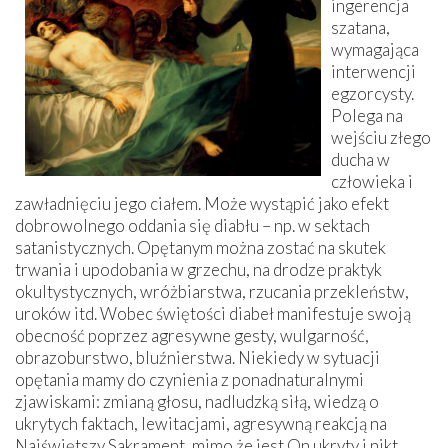
ingerencja
szatana,
wymagająca
interwencji
egzorcysty.
Polega na
wejściu złego
ducha w
człowieka i
zawładnięciu jego ciałem. Może wystąpić jako efekt
dobrowolnego oddania się diabłu – np. w sektach
satanistycznych. Opętanym można zostać na skutek
trwania i upodobania w grzechu, na drodze praktyk
okultystycznych, wróżbiarstwa, rzucania przekleństw,
uroków itd. Wobec świętości diabeł manifestuje swoją
obecność poprzez agresywne gesty, wulgarność,
obrazoburstwo, bluźnierstwa. Niekiedy w sytuacji
opętania mamy do czynienia z ponadnaturalnymi
zjawiskami: zmianą głosu, nadludzką siłą, wiedzą o
ukrytych faktach, lewitacjami, agresywną reakcją na
Najświętszy Sakrament, mimo że jest On ukryty i nikt,