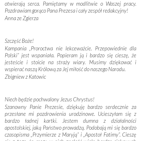
otwierają serca. Pamiętamy w modlitwie o Waszej pracy.
Krzyżową w ich rodzinnych stronach, odwiedziliśmy
Pozdrawiam gorąco Pana Prezesa i cały zespół redakcyjny!
domy, w których żyli.
Anna ze Zgierza
W miejscu objawień Matki Bożej zapaliliśmy świece
przywiezione wraz z intencjami powierzonymi nam przez
Szczęść Boże!
Darczyńców w ramach akcji „Twoje światło w Fatimie”.
Kampania „Proroctwa nie lekceważcie. Przepowiednie dla
Podczas tej kilkudniowej wyprawy na każdym kroku
Polski” jest wspaniała. Popieram ją i bardzo się cieszę, że
spotykaliśmy się z serdeczną otwartością
jesteście i stoicie na straży wiary. Musimy dziękować i
Portugalczyków. Podziwialiśmy ich ludową sztukę i
wspierać naszą Królową za Jej miłość do naszego Narodu.
zwyczaje. Mimo że nasze kraje są od siebie bardzo
oddalone, w żaden sposób nie czuliśmy się obco.
Zbigniew z Katowic
Sprawiła to oczywiście sama Matka Boża, ale też
kulturowa bliskość biorąca swój początek w naszej
wspólnej wierze. Podczas wyjazdów do historycznych
Niech będzie pochwalony Jezus Chrystus!
miejsc, które znalazły się na trasie naszej pielgrzymki,
Szanowny Panie Prezesie, dziękuję bardzo serdecznie za
mieliśmy okazję przekonać się, że Maryja swoją opieką
przesłane mi pozdrowienia urodzinowe. Ucieszyłam się z
otacza nie tylko nasz naród, lecz wszystkie nacje, które
bardzo ładnej kartki. Jestem dumna z działalności
się Jej ufnie oddają, a także każdą osobę, która zawierza
apostolskiej, jaką Państwo prowadzą. Podobają mi się bardzo
Jej siebie oraz swych bliskich.
czasopisma „Przymierze z Maryją” i „Apostoł Fatimy”. Cieszę