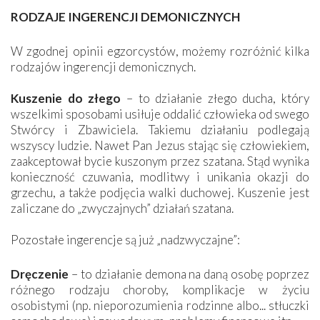
RODZAJE INGERENCJI DEMONICZNYCH
W zgodnej opinii egzorcystów, możemy rozróżnić kilka
rodzajów ingerencji demonicznych.
Kuszenie do złego
– to działanie złego ducha, który
wszelkimi sposobami usiłuje oddalić człowieka od swego
Stwórcy i Zbawiciela. Takiemu działaniu podlegają
wszyscy ludzie. Nawet Pan Jezus stając się człowiekiem,
zaakceptował bycie kuszonym przez szatana. Stąd wynika
konieczność czuwania, modlitwy i unikania okazji do
grzechu, a także podjęcia walki duchowej. Kuszenie jest
zaliczane do „zwyczajnych” działań szatana.
Pozostałe ingerencje są już „nadzwyczajne”:
Dręczenie
– to działanie demona na daną osobę poprzez
różnego rodzaju choroby, komplikacje w życiu
osobistymi (np. nieporozumienia rodzinne albo... stłuczki