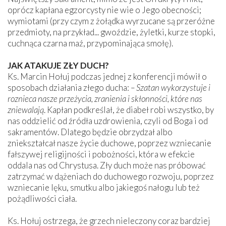
oprócz kapłana egzorcysty nie wie o Jego obecności;
wymiotami (przy czym z żołądka wyrzucane są przeróżne
przedmioty, na przykład... gwoździe, żyletki, kurze stopki,
cuchnąca czarna maź, przypominająca smołę).
JAK ATAKUJE ZŁY DUCH?
Ks. Marcin Hołuj podczas jednej z konferencji mówił o
sposobach działania złego ducha:
– Szatan wykorzystuje i
roznieca nasze przeżycia, zranienia i skłonności, które nas
zniewalają
. Kapłan podkreślał, że diabeł robi wszystko, by
nas oddzielić od źródła uzdrowienia, czyli od Boga i od
sakramentów. Dlatego będzie obrzydzał albo
zniekształcał nasze życie duchowe, poprzez wzniecanie
fałszywej religijności i pobożności, która w efekcie
oddala nas od Chrystusa. Zły duch może nas próbować
zatrzymać w dążeniach do duchowego rozwoju, poprzez
wzniecanie lęku, smutku albo jakiegoś nałogu lub też
pożądliwości ciała.
Ks. Hołuj ostrzega, że grzech nieleczony coraz bardziej