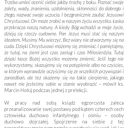
Trzeba umieć ocenić siebie jakby trochę z boku. Poznać swoje
zalety, wady, zranienia, uzdolnienia, skłonności do dobrego i
złego, nazwać swoje uczucia. I bezgranicznie zaufać Jezusowi
Chrystusowi. On może zrobić w naszym życiu wszystko. Łaska
przekracza naszą naturę. A kiedy Bóg wchodzi w moje życie,
dzieją się rzeczy cudowne. Pan Jezus musi stać się naszym
ideałem. Musimy Mu wierzyć. Bez wiary nie otworzymy się na
cuda. Dzięki Chrystusowi możemy się zmieniać. I pamiętajmy,
że tutaj, na ziemi jest czas zasług i czas Miłosierdzia. Tutaj
dzięki łasce Bożej wszystko możemy zmienić. Jeśli tego nie
wykorzystamy, skazujemy się na potępienie albo na czyściec,
w którym wprawdzie oczyścimy się ze wszelkich przywiązań i
zaniedbań, ale też skażemy się na takie cierpienie, jakiego
nawet nie jesteśmy sobie w stanie wyobrazić
– mówił ks.
Marcin Hołuj podczas jednej z prelekcji.
W pracy nad sobą ksiądz egzorcysta zaleca
przeanalizowanie swej postawy pod kątem czterech cech
człowieka duchowo infantylnego i ośmiu – osoby
duchowo dojrzałej. Spojrzenie na siebie z tej
perspektywy może nam pomóc w pozbyciu się wad, jak i w