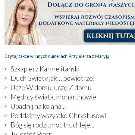
Czytaj także w innych numerach Przymierza z Maryją:
Szkaplerz Karmelitański
Duch Święty jak… powietrze!
Uczę W domu, uczę Z domu
Mędrcy świata, monarchowie
Upadnij na kolana...
Poddajmy wszystko Chrystusowi
Bóg się rodzi, moc truchleje...
Ty jesteś Piotr...