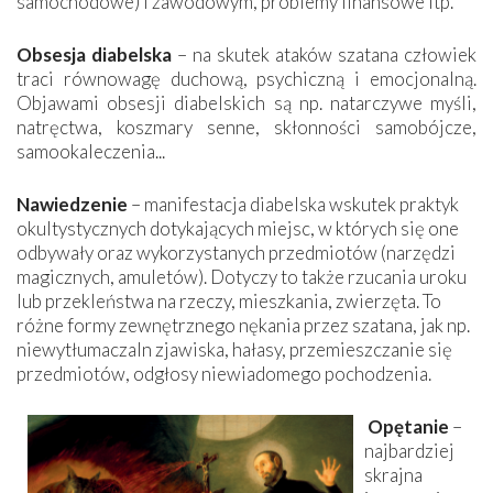
samochodowe) i zawodowym, problemy finansowe itp.
Obsesja diabelska
– na skutek ataków szatana człowiek
traci równowagę duchową, psychiczną i emocjonalną.
Objawami obsesji diabelskich są np. natarczywe myśli,
natręctwa, koszmary senne, skłonności samobójcze,
samookaleczenia...
Nawiedzenie
– manifestacja diabelska wskutek praktyk
okultystycznych dotykających miejsc, w których się one
odbywały oraz wykorzystanych przedmiotów (narzędzi
magicznych, amuletów). Dotyczy to także rzucania uroku
lub przekleństwa na rzeczy, mieszkania, zwierzęta. To
różne formy zewnętrznego nękania przez szatana, jak np.
niewytłumaczaln zjawiska, hałasy, przemieszczanie się
przedmiotów, odgłosy niewiadomego pochodzenia.
Opętanie
–
najbardziej
skrajna