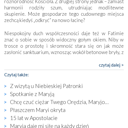
różnorodność Kościoła. Z drugiej strony jednak – zamiast
harmonii rodziły szum, utrudniając modlitewne
skupienie. Może gospodarze tego cudownego miejsca
zechcą kiedyś „odkryć” na nowo łacinę?
Niespokojny duch współczesności daje też w Fatimie
znać o sobie w sposób widoczny gołym okiem. Niby w
trosce o prostotę i skromność stara się on jak może
zasłonić sanktuarium, wznosząc wokół betonowe bryły, z
których niektóre nawet zostały poświęcone jako miejsca
katolickiego kultu. Tylko co wspólnego z żywą,
czytaj dalej >
autentyczną wiarą mogą mieć płaskie, szare bunkry albo
Czytaj także:
kaplice, w których Tabernakulum przypomina bardziej
skrzynkę na narzędzia? Albo co powiedzieć o ustawionym
Z wizytą u Niebieskiej Patronki
tuż przy nowej bazylice wielkim krzyżu, na którym
Spotkanie z Maryją
zamiast Chrystusa umieszczono dziwaczną postać jakby
Chcę czuć ciężar Twego Orędzia, Maryjo…
wyjętą ze starożytnych hieroglifów? W kulturowym
kontekście naszych czasów to raczej karykatura niż godny
Płaszczem Maryi okryta
wizerunek Zbawiciela…
15 lat w Apostolacie
Zatem nawet w bezpośrednim otoczeniu sanktuarium
Maryja daje mi siłę na każdy dzień