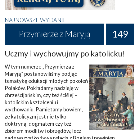
NAJNOWSZE WYDANIE:
149
Przymierze z Maryją
Uczmy i wychowujmy po katolicku!
W tym numerze „Przymierza z
Maryją” postanowiliśmy podjąć
tematykę edukacji młodych pokoleń
Polaków. Pokładamy nadzieję w
chrześcijańskim, czy też ściślej –
katolickim kształceniu i
wychowaniu. Pamiętamy bowiem,
że katolicyzm jest nie tylko
doktryną, dogmatem czy też
zbiorem modlitw i obrzędów, lecz
nade wszystko żywą relacją z Bogiem i powinien