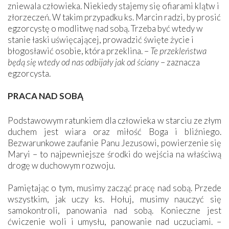
zniewala człowieka. Niekiedy stajemy się ofiarami klątw i
złorzeczeń. W takim przypadku ks. Marcin radzi, by prosić
egzorcystę o modlitwę nad sobą. Trzeba być wtedy w
stanie łaski uświęcającej, prowadzić święte życie i
błogosławić osobie, która przeklina. –
Te przekleństwa
będą się wtedy od nas odbijały jak od ściany
– zaznacza
egzorcysta.
PRACA NAD SOBĄ
Podstawowym ratunkiem dla człowieka w starciu ze złym
duchem jest wiara oraz miłość Boga i bliźniego.
Bezwarunkowe zaufanie Panu Jezusowi, powierzenie się
Maryi – to najpewniejsze środki do wejścia na właściwą
drogę w duchowym rozwoju.
Pamiętając o tym, musimy zacząć pracę nad sobą. Przede
wszystkim, jak uczy ks. Hołuj, musimy nauczyć się
samokontroli, panowania nad sobą. Konieczne jest
ćwiczenie woli i umysłu, panowanie nad uczuciami. –