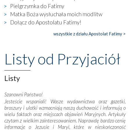
naocznie przekonaliśmy się, że wewnątrz Kościoła toczy
Pielgrzymka do Fatimy
się ogromna walka o kształt katolicyzmu i o serca
wierzących. Do czego to zmaganie może prowadzić,
Matka Boża wysłuchała moich modlitw
widzieliśmy w urokliwym, niewielkim mieście Obidos,
Dołącz do Apostolatu Fatimy!
gdzie w miejscu dawnego kościoła działa dzisiaj…
księgarnia.
wszystkie z działu Apostolat Fatimy >
Nasze pielgrzymkowe wyprawy, których celem były
wspaniałe klasztory w miasteczku Alcobaça czy w Batalhi,
Listy od Przyjaciół
przeniosły nas do czasów, gdy świątynie bez wątpienia
wznoszono na chwałę Bożą, na przykład – w podzięce za
Opatrznościową pomoc w wygranej bitwie o
Listy
niepodległość kraju. Zachwyt budziła potężna, a zarazem
misterna architektura tych monumentalnych dzieł,
wspaniałe zdobienia, dbałość ich twórców o detale,
Szanowni Państwo!
połączenie talentów z wytrwałością i pracowitością
Jesteście wspaniali! Wasze wydawnictwa oraz gazetki,
budowniczych.
broszury i ulotki wzmacniają naszą duchowość i informują o
wielu faktach oraz miejscach objawień Maryjnych. Artykuły
Podążyliśmy też śladami fatimskich wizjonerów – Łucji
czytam z wielkim zainteresowaniem. Naprawdę bardzo cenię
dos Santos oraz świętych Hiacynty i Franciszka Marto.
informacje o Jezusie i Maryi, które w nieskończoność
Modliliśmy się przy ich grobach. Odprawiliśmy Drogę