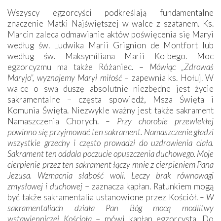
Wszyscy egzorcyści podkreślają fundamentalne
znaczenie Matki Najświętszej w walce z szatanem. Ks.
Marcin zaleca odmawianie aktów poświęcenia się Maryi
według św. Ludwika Marii Grignion de Montfort lub
według św. Maksymiliana Marii Kolbego. Moc
egzorcyzmu ma także Różaniec. –
Mówiąc „Zdrowaś
Maryjo”, wyznajemy Maryi miłość
– zapewnia ks. Hołuj. W
walce o swą duszę absolutnie niezbędne jest życie
sakramentalne – częsta spowiedź, Msza Święta i
Komunia Święta. Niezwykle ważny jest także sakrament
Namaszczenia Chorych.
– Przy chorobie przewlekłej
powinno się przyjmować ten sakrament. Namaszczenie gładzi
wszystkie grzechy i często prowadzi do uzdrowienia ciała.
Sakrament ten oddala poczucie opuszczenia duchowego. Moje
cierpienie przez ten sakrament łączy mnie z cierpieniem Pana
Jezusa. Wzmacnia słabość woli. Leczy brak równowagi
zmysłowej i duchowej
– zaznacza kapłan. Ratunkiem mogą
być także sakramentalia ustanowione przez Kościół.
– W
sakramentaliach działa Pan Bóg mocą modlitwy
wstawienniczej Kościoła
– mówi kapłan egzorcysta. Do