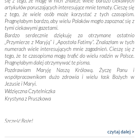
się z tego, że mogę w nich znaleźć wiele bardzo ciekawych
Dzieje Portugalii to również historia wierności Bogu i
artykułów poruszających interesujące mnie tematy. Cieszę się
odstępstw, także w życiu władców. Trudne momenty w
z tego, że wiele osób może korzystać z tych czasopism.
wymiarze tak osobistym, jak i zbiorowym, przypominają o
Pragnęłabym bardzo, aby wielu Polaków mogło zapoznać się z
konieczności ciągłego zabiegania o własną duszę i o łaskę
tymi ciekawymi gazetami.
Opatrzności. Wierność przynosi pomyślność –
Bardzo serdecznie dziękuję za otrzymane ostatnio
przynajmniej w życiu duchowym. Odstępstwo owocuje
„Przymierze z Maryją” i „Apostoła Fatimy”. Znalazłam w tych
nieszczęściem i śmiercią. Te uniwersalne prawdy
numerach wiele interesujących mnie zagadnień. Cieszę się z
przychodziły na myśl, gdy słuchaliśmy opowieści
tego, że te czasopisma mogą trafić do wielu rodzin w Polsce.
przewodników o portugalskich monarchach i wodzach,
Pragnęłabym dalej otrzymywać te pisma.
zwycięskich bitwach i nieszczęśliwych losach grzesznych
Pozdrawiam Maryję Naszą Królową. Życzę Panu i
kochanków.
współpracownikom dużo zdrowia i wielu łask Bożych w
Jezusie i Maryi.
Byli tym razem pośród Apostołów Fatimy reprezentanci
Wdzięczna Czytelniczka
każdego spośród żyjących pokoleń. Najmłodszy uczestnik
Krystyna z Pruszkowa
liczył sobie 13 lat, zaś senior, pan Zdzisław – już 94.
–
Całe życie marzyłem, by tu przyjechać
– przyznał w
rozmowie.
Szczęść Boże!
Bardzo dziękuję za przysyłanie mi „Przymierza z Maryją”. Jest
Nasza pielgrzymka nie byłaby tak bogata w duchową treść
czytaj dalej >
to pismo, które bardzo sobie cenię i szanuję. Redagujecie
bez obecności duszpasterza – księdza Krzysztofa.