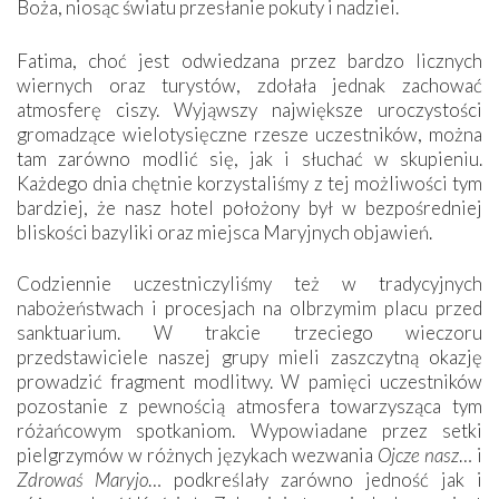
Boża, niosąc światu przesłanie pokuty i nadziei.
Fatima, choć jest odwiedzana przez bardzo licznych
wiernych oraz turystów, zdołała jednak zachować
atmosferę ciszy. Wyjąwszy największe uroczystości
gromadzące wielotysięczne rzesze uczestników, można
tam zarówno modlić się, jak i słuchać w skupieniu.
Każdego dnia chętnie korzystaliśmy z tej możliwości tym
bardziej, że nasz hotel położony był w bezpośredniej
bliskości bazyliki oraz miejsca Maryjnych objawień.
Codziennie uczestniczyliśmy też w tradycyjnych
nabożeństwach i procesjach na olbrzymim placu przed
sanktuarium. W trakcie trzeciego wieczoru
przedstawiciele naszej grupy mieli zaszczytną okazję
prowadzić fragment modlitwy. W pamięci uczestników
pozostanie z pewnością atmosfera towarzysząca tym
różańcowym spotkaniom. Wypowiadane przez setki
pielgrzymów w różnych językach wezwania
Ojcze nasz
… i
Zdrowaś Maryjo
… podkreślały zarówno jedność jak i