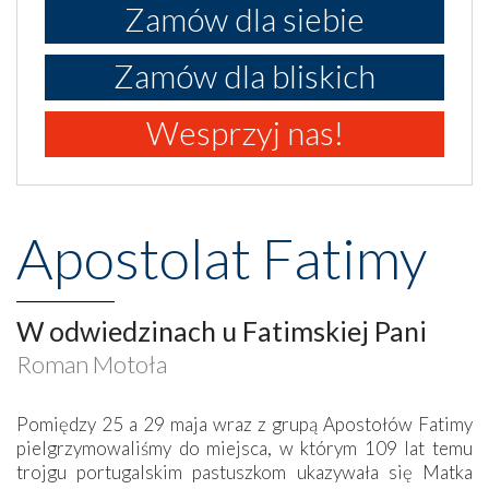
Zamów dla siebie
Zamów dla bliskich
Wesprzyj nas!
Apostolat Fatimy
W odwiedzinach u Fatimskiej Pani
Roman Motoła
Pomiędzy 25 a 29 maja wraz z grupą Apostołów Fatimy
pielgrzymowaliśmy do miejsca, w którym 109 lat temu
trojgu portugalskim pastuszkom ukazywała się Matka