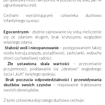
ugruntowaniu cnót.
Cechami wyróżniającymi człowieka duchowo
infantylnego są więc:
Egocentryzm
– zbytnie zajmowanie się sobą, nieliczenie
się ze zdaniem drugich, brak krytycyzmu względem
własnego zdania.
Słabość woli i nieopanowanie
– postępowaniem takiej
osoby kierują popędy, pożądliwość, zachcianki, wybuchy
złości czy hałaśliwej radości.
Źle ustawiona skala wartości
– przecenianie
przyjemności, poddawanie się „ideałowi” wygodnego
życia i „kult” świętego spokoju.
Brak poczucia odpowiedzialności i przewidywania
skutków swoich czynów
– niepoważne traktowanie
swoich obowiązków.
Z kolei człowieka dojrzałego duchowo cechuje: