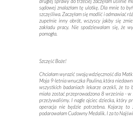
drugiej sprawy do trzeciej zaczęłam usilnie 
sądowej znalazłam tę ulotkę. Dla mnie to by
szczęśliwa. Zaczęłam się modlić i odmawiać ró
zupełnie inny obrót, wszyscy jakby się zmie
zakładu pracy. Nie spodziewałam się, że w
pomogła.
Szczęść Boże!
Chciałam wyrazić swoją wdzięczność dla Matki
Moja 9-letnia wnuczka Paulina, która niedawn
wszystkich badaniach lekarze orzekli, że to
miała zostać przeprowadzona 8 września - w 
przeżywaliśmy. I nagle ojciec dziecka, który pr
operacja nie będzie potrzebna. Kojarzę t
podarowałam Cudowny Medalik. I za to Najświę