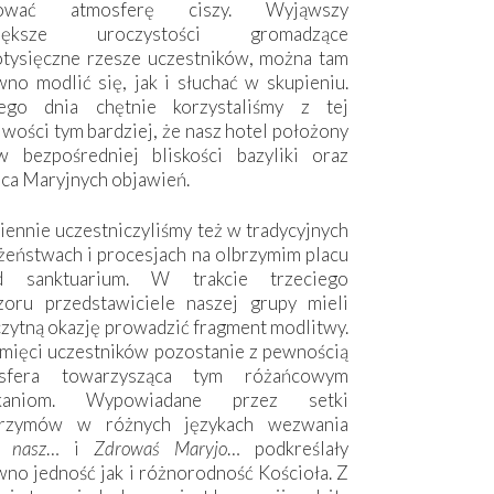
hować atmosferę ciszy. Wyjąwszy
większe uroczystości gromadzące
otysięczne rzesze uczestników, można tam
no modlić się, jak i słuchać w skupieniu.
ego dnia chętnie korzystaliśmy z tej
wości tym bardziej, że nasz hotel położony
w bezpośredniej bliskości bazyliki oraz
sca Maryjnych objawień.
ennie uczestniczyliśmy też w tradycyjnych
żeństwach i procesjach na olbrzymim placu
d sanktuarium. W trakcie trzeciego
zoru przedstawiciele naszej grupy mieli
zytną okazję prowadzić fragment modlitwy.
mięci uczestników pozostanie z pewnością
sfera towarzysząca tym różańcowym
tkaniom. Wypowiadane przez setki
grzymów w różnych językach wezwania
e nasz
… i
Zdrowaś Maryjo
… podkreślały
no jedność jak i różnorodność Kościoła. Z