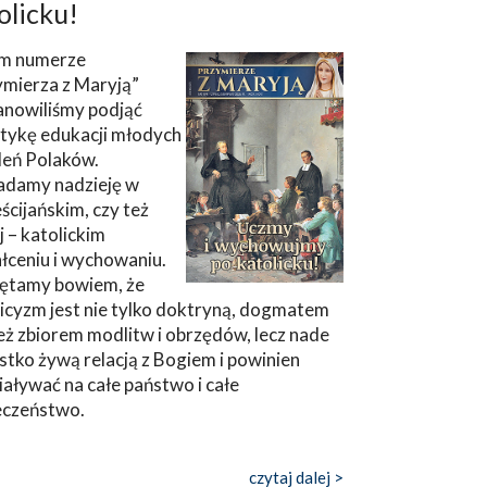
olicku!
m numerze
ymierza z Maryją”
anowiliśmy podjąć
tykę edukacji młodych
leń Polaków.
adamy nadzieję w
ścijańskim, czy też
ej – katolickim
łceniu i wychowaniu.
ętamy bowiem, że
icyzm jest nie tylko doktryną, dogmatem
eż zbiorem modlitw i obrzędów, lecz nade
tko żywą relacją z Bogiem i powinien
aływać na całe państwo i całe
eczeństwo.
czytaj dalej >