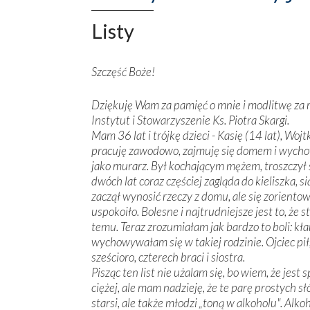
Listy
Szczęść Boże!
Dziękuję Wam za pamięć o mnie i modlitwę za 
Instytut i Stowarzyszenie Ks. Piotra Skargi.
Mam 36 lat i trójkę dzieci - Kasię (14 lat), Woj
pracuję zawodowo, zajmuję się domem i wych
jako murarz. Był kochającym mężem, troszczył 
dwóch lat coraz częściej zagląda do kieliszka, s
zaczął wynosić rzeczy z domu, ale się zorientow
uspokoiło. Bolesne i najtrudniejsze jest to, że
temu. Teraz zrozumiałam jak bardzo to boli: k
wychowywałam się w takiej rodzinie. Ojciec pił
sześcioro, czterech braci i siostra.
Pisząc ten list nie użalam się, bo wiem, że jest 
ciężej, ale mam nadzieję, że te parę prostych s
starsi, ale także młodzi „toną w alkoholu". Alko