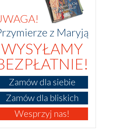
UWAGA!
Przymierze z Maryją
WYSYŁAMY
BEZPŁATNIE!
Zamów dla siebie
Zamów dla bliskich
Wesprzyj nas!