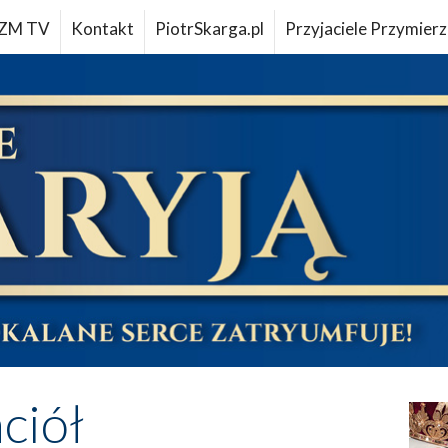
ZM TV
Kontakt
PiotrSkarga.pl
Przyjaciele Przymierz
aciół