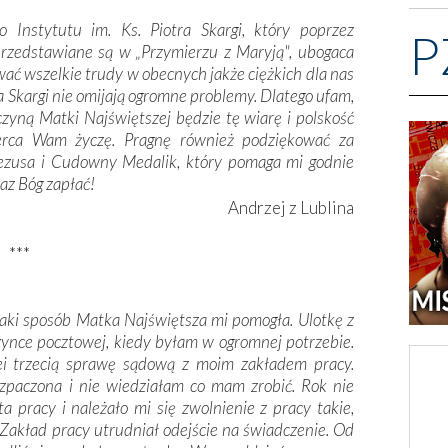
 Instytutu im. Ks. Piotra Skargi, który poprzez
P
przedstawiane są w „Przymierzu z Maryją", ubogaca
ać wszelkie trudy w obecnych jakże ciężkich dla nas
a Skargi nie omijają ogromne problemy. Dlatego ufam,
yczyną Matki Najświętszej będzie tę wiarę i polskość
 serca Wam życzę. Pragnę również podziękować za
Jezusa i Cudowny Medalik, który pomaga mi godnie
raz Bóg zapłać!
Andrzej z Lublina
***
jaki sposób Matka Najświętsza mi pomogła. Ulotkę z
ynce pocztowej, kiedy byłam w ogromnej potrzebie.
i trzecią sprawę sądową z moim zakładem pracy.
ozpaczona i nie wiedziałam co mam zrobić. Rok nie
 pracy i należało mi się zwolnienie z pracy takie,
Zakład pracy utrudniał odejście na świadczenie. Od