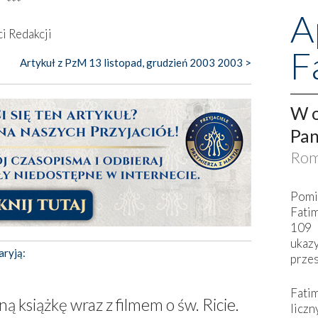
***
A
i Redakcji
F
Artykuł z PzM 13 listopad, grudzień 2003 2003 >
W o
Pan
Rom
Pomi
Fati
109 
ukaz
aryją:
przes
Fati
ą książkę wraz z filmem o św. Ricie.
liczn