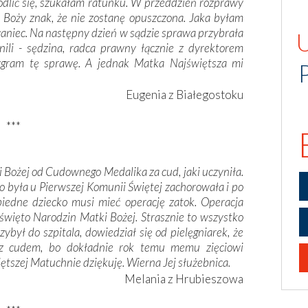
modlić się, szukałam ratunku. W przeddzień rozprawy
ł Boży znak, że nie zostanę opuszczona. Jaka byłam
żaniec. Na następny dzień w sądzie sprawa przybrała
nili - sędzina, radca prawny łącznie z dyrektorem
ygram tę sprawę. A jednak Matka Najświętsza mi
Eugenia z Białegostoku
***
 Bożej od Cudownego Medalika za cud, jaki uczyniła.
o była u Pierwszej Komunii Świętej zachorowała i po
 biedne dziecko musi mieć operację zatok. Operacja
święto Narodzin Matki Bożej. Strasznie to wszystko
zybył do szpitala, dowiedział się od pielęgniarek, że
o z cudem, bo dokładnie rok temu memu zięciowi
tszej Matuchnie dziękuję. Wierna Jej służebnica.
Melania z Hrubieszowa