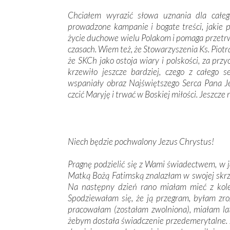
Chciałem wyrazić słowa uznania dla całego
prowadzone kampanie i bogate treści, jakie 
życie duchowe wielu Polakom i pomaga przetrw
czasach. Wiem też, że Stowarzyszenia Ks. Piotr
że SKCh jako ostoja wiary i polskości, za prz
krzewiło jeszcze bardziej, czego z całego
wspaniały obraz Najświętszego Serca Pana 
czcić Maryję i trwać w Boskiej miłości. Jeszcze 
Niech będzie pochwalony Jezus Chrystus!
Pragnę podzielić się z Wami świadectwem, w 
Matką Bożą Fatimską znalazłam w swojej skrz
Na następny dzień rano miałam mieć z kole
Spodziewałam się, że ją przegram, byłam zr
pracowałam (zostałam zwolniona), miałam lata
żebym dostała świadczenie przedemerytalne. 