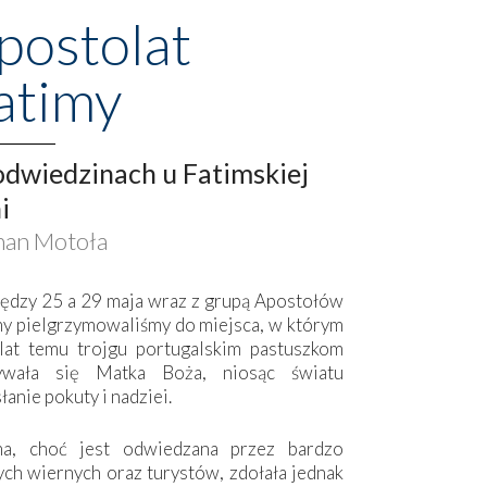
postolat
atimy
dwiedzinach u Fatimskiej
i
an Motoła
ędzy 25 a 29 maja wraz z grupą Apostołów
my pielgrzymowaliśmy do miejsca, w którym
lat temu trojgu portugalskim pastuszkom
ywała się Matka Boża, niosąc światu
łanie pokuty i nadziei.
ma, choć jest odwiedzana przez bardzo
ych wiernych oraz turystów, zdołała jednak