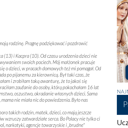
moją rodzinę. Pragnę podziękować i pozdrowić
tka (13) i Kacpra (10). Od czasu urodzenia dzieci nie
owywaniem swoich pociech. Mój małżonek pracuje
się o dzieci, w pracach domowych też mi pomagał. Od
iada po pijanemu za kierownicą. Był taki czas, że
ałam i zrobiłam taką awanturę, że to jakoś się
 straciłam zaufanie do osoby, którą pokochałam 16 lat
NAJ
łamstwo, oszustwo, okradanie własnych dzieci. Sama
, mama nie miała nic do powiedzenia. Było nas
P
sporo takich rodzin, matek, dzieci, co mają jeszcze
łów wzruszy zatwardziałe serca. Bo Polacy nie tylko ci
Ucz
hol, narkotyki, agencje towarzyskie i „brudne"