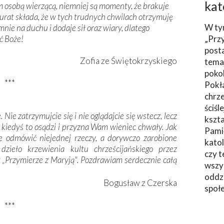
kat
em osobą wierzącą, niemniej są momenty, że brakuje
akurat składa, że w tych trudnych chwilach otrzymuję
W ty
nie na duchu i dodaje sił oraz wiary, dlatego
ć Boże!
„Prz
post
Zofia ze Świętokrzyskiego
tema
poko
***
Pokł
chrze
ściśl
 Nie zatrzymujcie się i nie oglądajcie się wstecz, lecz
kszta
o, kiedyś to osądzi i przyzna Wam wieniec chwały. Jak
Pami
ie odmówić niejednej rzeczy, a dorywczo zarobione
katol
zieło krzewienia kultu chrześcijańskiego przez
czy t
 „Przymierze z Maryją". Pozdrawiam serdecznie całą
wszys
oddzi
Bogusław z Czerska
społ
***