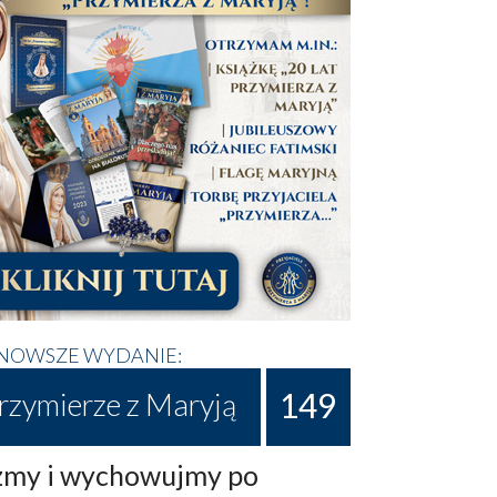
NOWSZE WYDANIE:
149
rzymierze z Maryją
my i wychowujmy po