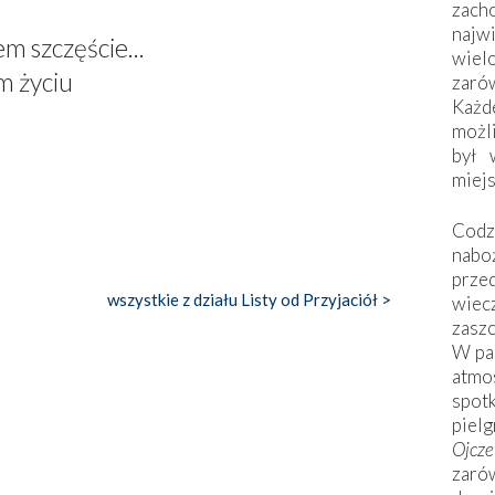
zac
naj
m szczęście...
wiel
m życiu
zarów
Każd
możli
był 
miej
Codzi
nabo
prze
wszystkie z działu Listy od Przyjaciół >
wiec
zaszc
W pa
atmo
spo
piel
Ojcz
zarów