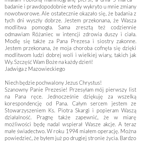
badanie i prawdopodobnie wtedy wykryto u mnie zmiany
nowotworowe. Ale ostatecznie okazało się, że badania z
tych dni wyszły dobrze. Jestem przekonana, że Wasza
modlitwa pomogła. Sama zresztą też codziennie
odmawiam Różaniec w intencji zdrowia duszy i ciała.
Modlę się także za Pana Prezesa i siostry zakonne.
Jestem przekonana, że moja choroba cofnęła się dzięki
modlitwom ludzi dobrej woli i wielkiej wiary, takich jak
Wy. Szczęść Wam Boże na każdy dzień!
Jadwiga z Mazowieckiego
Niech będzie pochwalony Jezus Chrystus!
Szanowny Panie Prezesie! Przesyłam mój pierwszy list
na Pana ręce. Jednocześnie dziękuję za wszelką
korespondencję od Pana. Całym sercem jestem ze
Stowarzyszeniem Ks. Piotra Skargi i popieram Waszą
działalność. Pragnę także zapewnić, że w miarę
możliwości będę nadal wspierał Wasze akcje. A teraz
małe świadectwo. W roku 1994 miałem operację. Można
powiedzieć, że byłem już po drugiej stronie życia. Bardzo