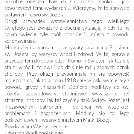
wkrótce odeszła. Nie da się opisać spokoju, jaki
towarzyszył temu wydarzeniu. Wierzymy, że to sprawiło
wstawiennictwo św. Józefa.
Drugi przypadek wstawiennictwa tego wielkiego
świętego jest związany z obecną sytuacją, kiedy to na
całym świecie tyle osób choruje i umiera z powodu
koronawirusa.
Moje dzieci z wnukami przebywały za granicą. Prosiłem
św. Józefa, by wszyscy wrócili zdrowi. W tej sprawie
przystąpiłem do spowiedzi i Komunii Świętej. Tak też się
stało, wrócili zdrowi i do dziś nie mają żadnych oznak
choroby. Przy okazji przypomniała mi się opowieść
mojego ojca, jak to w roku 1918 całe wioski wymierały z
powodu grypy „hiszpanki”. Dopiero modlitwy do św.
Józefa spowodowały stopniowe wygaszanie tej
strasznej choroby. Tak też czyńmy dziś. Święty Józef jest
niezawodnym patronem i obrońcą we wszelkich
problemach i zagrożeniach. Módlmy się za Jego
pośrednictwem i wstawiennictwem Matki Bożej!
Pozdrawiam Was serdecznie
Edward z Wielkopolskiego