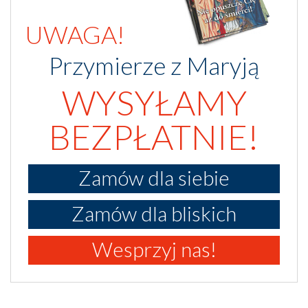
UWAGA!
Przymierze z Maryją
WYSYŁAMY
BEZPŁATNIE!
Zamów dla siebie
Zamów dla bliskich
Wesprzyj nas!