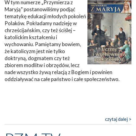
W tym numerze „Przymierza z
Maryją” postanowiliśmy podjąć
tematykę edukacji młodych pokoleń
Polaków. Pokładamy nadzieję w
chrześcijańskim, czy też ściślej –
katolickim kształceniu i
wychowaniu. Pamiętamy bowiem,
że katolicyzm jest nie tylko
doktryną, dogmatem czy też
zbiorem modlitw i obrzędów, lecz
nade wszystko żywą relacją z Bogiem i powinien
oddziaływać na całe państwo i całe społeczeństwo.
czytaj dalej >