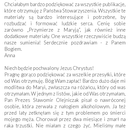
Chciałabym bardzo podziękować za wszystkie publikacje,
które otrzymuję z Państwa Stowarzyszenia. Wszystkie te
materiały są bardzo interesujące i potrzebne, by
rozbudzać i formować ludzkie serca. Cenię sobie
zarówno „Przymierze z Maryją”, jak również inne
dodatkowe materiały. One wszystkie rzeczywiście budzą
nasze sumienia! Serdecznie pozdrawiam - z Panem
Bogiem.
Anna
Niech będzie pochwalony Jezus Chrystus!
Pragnę gorąco podziękować za wszelkie przesyłki, które
od Was otrzymuję. Bóg Wam zapłać! Bardzo dużo daje mi
modlitwa do Maryi, zwłaszcza na różańcu, który od was
otrzymałam. W jednym z listów, jakie od Was otrzymałam,
Pan Prezes Sławomir Olejniczak pisał o nawróconej
osobie, która zerwała z nałogiem alkoholowym. Ja też
przed laty zetknęłam się z tym problemem po śmierci
mojego męża. Chorował przez dwa miesiące i zmarł na
raka trzustki. Nie miałam z czego żyć. Mieliśmy małe