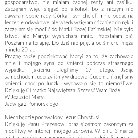
gospodarstwo, nie miałam żadnej renty ani zasiłku.
Zaczęłam więc sięgać po alkohol, bo z niczym nie
dawałam sobie rady. Córka i syn chcieli mnie oddać na
leczenie odwykowe, ale wtedy wzięłam różaniec do ręki i
zaczęłam się modlić do Matki Bożej Fatimskiej. Nie było
łatwo, ale Maryja wysłuchała mnie. Przestałam pić.
Poszłam na terapię. Do dziś nie piję, a od śmierci męża
minęło 20 lat.
Pragnę także podziękować Maryi za to, że zachowała
mnie i mojego syna od śmierci podczas strasznego
wypadku, jakiemu ulegliśmy 17 lutego. Jadąc
samochodem, uderzyliśmy w drzewo. Cudem uniknęliśmy
śmierci, choć po ludzku wydawało się to niemożliwe.
Dziękuję Ci Matko Najświętsza! Szczęść Wam Boże!
W Jezusie i Maryi
Jadwiga z Pomorskiego
Niech będzie pochwalony Jezus Chrystus!
Dziękuję Panu Prezesowi oraz siostrom zakonnym za
modlitwy w intencji mojego zdrowia. W dniu 3 marca
miałam robioną mammografię piersi, a dnia 5 marca -