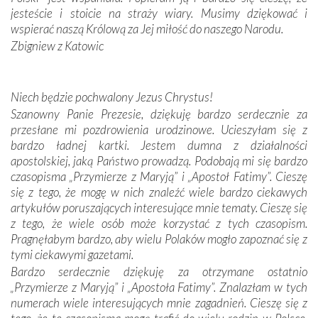
zwyczaje. Mimo że nasze kraje są od siebie bardzo
jesteście i stoicie na straży wiary. Musimy dziękować i
oddalone, w żaden sposób nie czuliśmy się obco.
wspierać naszą Królową za Jej miłość do naszego Narodu.
Sprawiła to oczywiście sama Matka Boża, ale też
Zbigniew z Katowic
kulturowa bliskość biorąca swój początek w naszej
wspólnej wierze. Podczas wyjazdów do historycznych
miejsc, które znalazły się na trasie naszej pielgrzymki,
Niech będzie pochwalony Jezus Chrystus!
mieliśmy okazję przekonać się, że Maryja swoją opieką
Szanowny Panie Prezesie, dziękuję bardzo serdecznie za
otacza nie tylko nasz naród, lecz wszystkie nacje, które
przesłane mi pozdrowienia urodzinowe. Ucieszyłam się z
się Jej ufnie oddają, a także każdą osobę, która zawierza
bardzo ładnej kartki. Jestem dumna z działalności
Jej siebie oraz swych bliskich.
apostolskiej, jaką Państwo prowadzą. Podobają mi się bardzo
czasopisma „Przymierze z Maryją” i „Apostoł Fatimy”. Cieszę
Dzieje Portugalii to również historia wierności Bogu i
się z tego, że mogę w nich znaleźć wiele bardzo ciekawych
odstępstw, także w życiu władców. Trudne momenty w
artykułów poruszających interesujące mnie tematy. Cieszę się
wymiarze tak osobistym, jak i zbiorowym, przypominają o
z tego, że wiele osób może korzystać z tych czasopism.
konieczności ciągłego zabiegania o własną duszę i o łaskę
Pragnęłabym bardzo, aby wielu Polaków mogło zapoznać się z
Opatrzności. Wierność przynosi pomyślność –
tymi ciekawymi gazetami.
przynajmniej w życiu duchowym. Odstępstwo owocuje
Bardzo serdecznie dziękuję za otrzymane ostatnio
nieszczęściem i śmiercią. Te uniwersalne prawdy
„Przymierze z Maryją” i „Apostoła Fatimy”. Znalazłam w tych
przychodziły na myśl, gdy słuchaliśmy opowieści
numerach wiele interesujących mnie zagadnień. Cieszę się z
przewodników o portugalskich monarchach i wodzach,