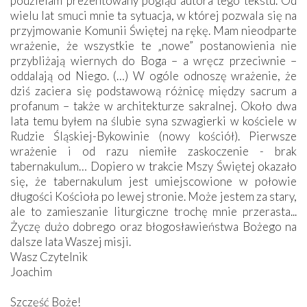
podzielam prezentowany pogląd autora tego tekstu. Od
wielu lat smuci mnie ta sytuacja, w której pozwala się na
przyjmowanie Komunii Świętej na rękę. Mam nieodparte
wrażenie, że wszystkie te „nowe” postanowienia nie
przybliżają wiernych do Boga – a wręcz przeciwnie –
oddalają od Niego. (…) W ogóle odnoszę wrażenie, że
dziś zaciera się podstawową różnicę między sacrum a
profanum – także w architekturze sakralnej. Około dwa
lata temu byłem na ślubie syna szwagierki w kościele w
Rudzie Śląskiej-Bykowinie (nowy kościół). Pierwsze
wrażenie i od razu niemiłe zaskoczenie - brak
tabernakulum… Dopiero w trakcie Mszy Świętej okazało
się, że tabernakulum jest umiejscowione w połowie
długości Kościoła po lewej stronie. Może jestem za stary,
ale to zamieszanie liturgiczne trochę mnie przerasta...
Życzę dużo dobrego oraz błogosławieństwa Bożego na
dalsze lata Waszej misji.
Wasz Czytelnik
Joachim
Szczęść Boże!