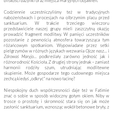
bliskości bazyliki oraz miejsca Maryjnych objawień.
Codziennie uczestniczyliśmy też w tradycyjnych
nabożeństwach i procesjach na olbrzymim placu przed
sanktuarium. W trakcie trzeciego wieczoru
przedstawiciele naszej grupy mieli zaszczytną okazję
prowadzić fragment modlitwy. W pamięci uczestników
pozostanie z pewnością atmosfera towarzysząca tym
różańcowym spotkaniom. Wypowiadane przez setki
pielgrzymów w różnych językach wezwania
Ojcze nasz
… i
Zdrowaś Maryjo
… podkreślały zarówno jedność jak i
różnorodność Kościoła. Z drugiej strony jednak – zamiast
harmonii rodziły szum, utrudniając modlitewne
skupienie. Może gospodarze tego cudownego miejsca
zechcą kiedyś „odkryć” na nowo łacinę?
Niespokojny duch współczesności daje też w Fatimie
znać o sobie w sposób widoczny gołym okiem. Niby w
trosce o prostotę i skromność stara się on jak może
zasłonić sanktuarium, wznosząc wokół betonowe bryły, z
których niektóre nawet zostały poświęcone jako miejsca