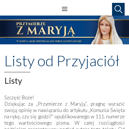
Listy od Przyjaciół
Listy
Szczęść Boże!
Dziękując za „Przymierze z Maryją”, pragnę wyrazić
swoją opinię w nawiązaniu do artykułu „Komunia Święta
na rękę, czy się godzi?” opublikowanego w 111. numerze
tego wartościowego pisma. W całej rozciągłości