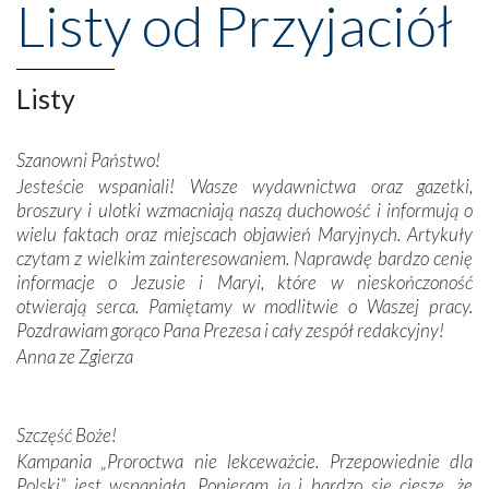
Listy od Przyjaciół
wznoszono na chwałę Bożą, na przykład – w podzięce za
Opatrznościową pomoc w wygranej bitwie o
niepodległość kraju. Zachwyt budziła potężna, a zarazem
misterna architektura tych monumentalnych dzieł,
Listy
wspaniałe zdobienia, dbałość ich twórców o detale,
połączenie talentów z wytrwałością i pracowitością
Szanowni Państwo!
budowniczych.
Jesteście wspaniali! Wasze wydawnictwa oraz gazetki,
broszury i ulotki wzmacniają naszą duchowość i informują o
Podążyliśmy też śladami fatimskich wizjonerów – Łucji
wielu faktach oraz miejscach objawień Maryjnych. Artykuły
dos Santos oraz świętych Hiacynty i Franciszka Marto.
czytam z wielkim zainteresowaniem. Naprawdę bardzo cenię
Modliliśmy się przy ich grobach. Odprawiliśmy Drogę
informacje o Jezusie i Maryi, które w nieskończoność
Krzyżową w ich rodzinnych stronach, odwiedziliśmy
otwierają serca. Pamiętamy w modlitwie o Waszej pracy.
domy, w których żyli.
Pozdrawiam gorąco Pana Prezesa i cały zespół redakcyjny!
Anna ze Zgierza
W miejscu objawień Matki Bożej zapaliliśmy świece
przywiezione wraz z intencjami powierzonymi nam przez
Darczyńców w ramach akcji „Twoje światło w Fatimie”.
Podczas tej kilkudniowej wyprawy na każdym kroku
Szczęść Boże!
spotykaliśmy się z serdeczną otwartością
Kampania „Proroctwa nie lekceważcie. Przepowiednie dla
Portugalczyków. Podziwialiśmy ich ludową sztukę i
Polski” jest wspaniała. Popieram ją i bardzo się cieszę, że