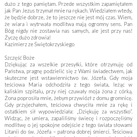
dużo z tego pamiętam. Przede wszystkim zapamiętałem
jak Pan Jezus trzymał mnie na rękach. Wiedziałem wtedy,
że będzie dobrze, że to jeszcze nie jest mój czas. Wiem,
że wiara i wytrwała modlitwa mają ogromny sens. Pan
Bóg nigdy nie zostawia nas samych, ale jest przy nas!
Życzę dużo zdrowia!
Kazimierz ze Świętokrzyskiego
Szczęść Boże
Dziękując za wszelkie przesyłki, które otrzymuję od
Państwa, pragnę podzielić się z Wami świadectwem, jak
skuteczne jest wstawiennictwo św. Józefa. Gdy moja
teściowa Maria odchodziła z tego świata, leżąc w
kaliskim szpitalu, przy niej czuwały moja żona z córką.
Żona poprosiła mnie, żebym przywiózł z domu gromnicę.
Gdy przyjechałem, teściowa chwyciła mnie za rękę i
ostatkiem sił wypowiedziała: „Dziękuję za wszystko”.
Widząc, że umiera, zapaliliśmy świecę i rozpoczęliśmy
modlitwę o jej spokojne odejście z tego świata słowami
Litanii do św. Józefa – patrona dobrej śmierci. Teściowa