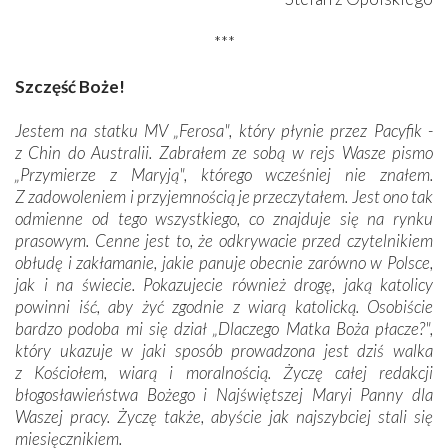
***
Szczęść Boże!
Jestem na statku MV „Ferosa", który płynie przez Pacyfik -
z Chin do Australii. Zabrałem ze sobą w rejs Wasze pismo
„Przymierze z Maryją", którego wcześniej nie znałem.
Z zadowoleniem i przyjemnością je przeczytałem. Jest ono tak
odmienne od tego wszystkiego, co znajduje się na rynku
prasowym. Cenne jest to, że odkrywacie przed czytelnikiem
obłudę i zakłamanie, jakie panuje obecnie zarówno w Polsce,
jak i na świecie. Pokazujecie również drogę, jaką katolicy
powinni iść, aby żyć zgodnie z wiarą katolicką. Osobiście
bardzo podoba mi się dział „Dlaczego Matka Boża płacze?",
który ukazuje w jaki sposób prowadzona jest dziś walka
z Kościołem, wiarą i moralnością. Życzę całej redakcji
błogosławieństwa Bożego i Najświętszej Maryi Panny dla
Waszej pracy. Życzę także, abyście jak najszybciej stali się
miesięcznikiem.