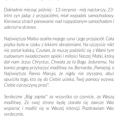
Dokładnie miesiąc później - 13 sierpnia - mój najstarszy, 23-
letni syn jadąc z przyjaciółmi, miał wypadek samochodowy.
Kierowca stracił panowanie nad rozpędzonym samochodem i
uderzył w drzewo.
Najświętsza Matka ocaliła mojego syna i jego przyjaciół. Cała
piątka była w szoku z lekkimi obrażeniami. Na szczęście nikt
nie został kaleką. Czułam, że muszę podzielić się z Wami tym
cudownym świadectwem opieki i miłości Naszej Matki, którą
dał nam Jezus Chrystus. Chwała za to Bogu Jedynemu. Na
koniec pragnę przytoczyć modlitwę św. Bernarda: „Pamiętaj, o
Najświętsza Panno Maryjo, że nigdy nie słyszano, abyś
opuściła tego, kto się do Ciebie ucieka, Twej pomocy wzywa,
Ciebie o przyczynę prosi".
Serdeczne „Bóg zapłać" za wszystko co czynicie, za Waszą
modlitwę. Ze swej strony będę starała się zawsze Was
wspierać i modlić się w Waszej intencji. Pozdrawiam Was
serdecznie.