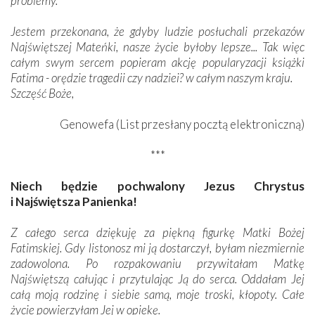
problemy.
Jestem przekonana, że gdyby ludzie posłuchali przekazów
Najświętszej Mateńki, nasze życie byłoby lepsze... Tak więc
całym swym sercem popieram akcję popularyzacji książki
Fatima - orędzie tragedii czy nadziei? w całym naszym kraju.
Szczęść Boże,
Genowefa (List przesłany pocztą elektroniczną)
***
Niech będzie pochwalony Jezus Chrystus
i Najświętsza Panienka!
Z całego serca dziękuję za piękną figurkę Matki Bożej
Fatimskiej. Gdy listonosz mi ją dostarczył, byłam niezmiernie
zadowolona. Po rozpakowaniu przywitałam Matkę
Najświętszą całując i przytulając Ją do serca. Oddałam Jej
całą moją rodzinę i siebie samą, moje troski, kłopoty. Całe
życie powierzyłam Jej w opiekę.