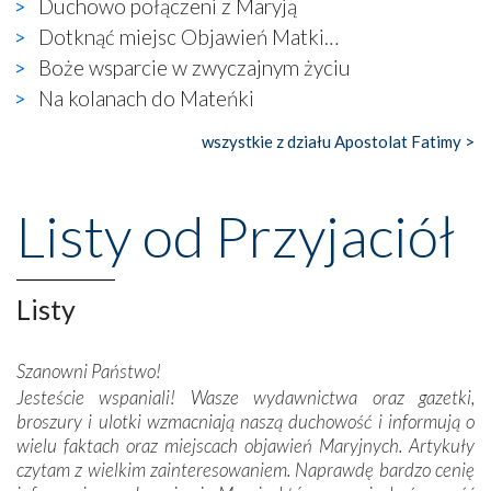
Duchowo połączeni z Maryją
się ogromna walka o kształt katolicyzmu i o serca
wierzących. Do czego to zmaganie może prowadzić,
Dotknąć miejsc Objawień Matki…
widzieliśmy w urokliwym, niewielkim mieście Obidos,
Boże wsparcie w zwyczajnym życiu
gdzie w miejscu dawnego kościoła działa dzisiaj…
Na kolanach do Mateńki
księgarnia.
wszystkie z działu Apostolat Fatimy >
Nasze pielgrzymkowe wyprawy, których celem były
wspaniałe klasztory w miasteczku Alcobaça czy w Batalhi,
przeniosły nas do czasów, gdy świątynie bez wątpienia
Listy od Przyjaciół
wznoszono na chwałę Bożą, na przykład – w podzięce za
Opatrznościową pomoc w wygranej bitwie o
niepodległość kraju. Zachwyt budziła potężna, a zarazem
misterna architektura tych monumentalnych dzieł,
Listy
wspaniałe zdobienia, dbałość ich twórców o detale,
połączenie talentów z wytrwałością i pracowitością
Szanowni Państwo!
budowniczych.
Jesteście wspaniali! Wasze wydawnictwa oraz gazetki,
broszury i ulotki wzmacniają naszą duchowość i informują o
Podążyliśmy też śladami fatimskich wizjonerów – Łucji
wielu faktach oraz miejscach objawień Maryjnych. Artykuły
dos Santos oraz świętych Hiacynty i Franciszka Marto.
czytam z wielkim zainteresowaniem. Naprawdę bardzo cenię
Modliliśmy się przy ich grobach. Odprawiliśmy Drogę