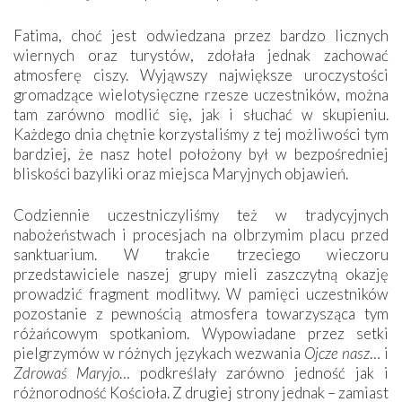
Fatima, choć jest odwiedzana przez bardzo licznych
wiernych oraz turystów, zdołała jednak zachować
atmosferę ciszy. Wyjąwszy największe uroczystości
gromadzące wielotysięczne rzesze uczestników, można
tam zarówno modlić się, jak i słuchać w skupieniu.
Każdego dnia chętnie korzystaliśmy z tej możliwości tym
bardziej, że nasz hotel położony był w bezpośredniej
bliskości bazyliki oraz miejsca Maryjnych objawień.
Codziennie uczestniczyliśmy też w tradycyjnych
nabożeństwach i procesjach na olbrzymim placu przed
sanktuarium. W trakcie trzeciego wieczoru
przedstawiciele naszej grupy mieli zaszczytną okazję
prowadzić fragment modlitwy. W pamięci uczestników
pozostanie z pewnością atmosfera towarzysząca tym
różańcowym spotkaniom. Wypowiadane przez setki
pielgrzymów w różnych językach wezwania
Ojcze nasz
… i
Zdrowaś Maryjo
… podkreślały zarówno jedność jak i
różnorodność Kościoła. Z drugiej strony jednak – zamiast