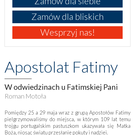
Zamów dla siebie
Zamów dla bliskich
Wesprzyj nas!
Apostolat Fatimy
W odwiedzinach u Fatimskiej Pani
Roman Motoła
Pomiędzy 25 a 29 maja wraz z grupą Apostołów Fatimy
pielgrzymowaliśmy do miejsca, w którym 109 lat temu
trojgu portugalskim pastuszkom ukazywała się Matka
Boża, niosąc światu przesłanie pokuty i nadziei.