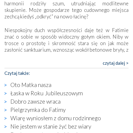
harmonii rodziły szum, utrudniając modlitewne
skupienie. Może gospodarze tego cudownego miejsca
zechcą kiedyś „odkryć” na nowo łacinę?
Niespokojny duch współczesności daje też w Fatimie
znać o sobie w sposób widoczny gołym okiem. Niby w
trosce o prostotę i skromność stara się on jak może
zasłonić sanktuarium, wznosząc wokół betonowe bryły, z
których niektóre nawet zostały poświęcone jako miejsca
katolickiego kultu. Tylko co wspólnego z żywą,
czytaj dalej >
autentyczną wiarą mogą mieć płaskie, szare bunkry albo
Czytaj także:
kaplice, w których Tabernakulum przypomina bardziej
skrzynkę na narzędzia? Albo co powiedzieć o ustawionym
Oto Matka nasza
tuż przy nowej bazylice wielkim krzyżu, na którym
Łaska w Roku Jubileuszowym
zamiast Chrystusa umieszczono dziwaczną postać jakby
Dobro zawsze wraca
wyjętą ze starożytnych hieroglifów? W kulturowym
kontekście naszych czasów to raczej karykatura niż godny
Pielgrzymka do Fatimy
wizerunek Zbawiciela…
Wiarę wyniosłem z domu rodzinnego
Zatem nawet w bezpośrednim otoczeniu sanktuarium
Nie jestem w stanie żyć bez wiary
naocznie przekonaliśmy się, że wewnątrz Kościoła toczy