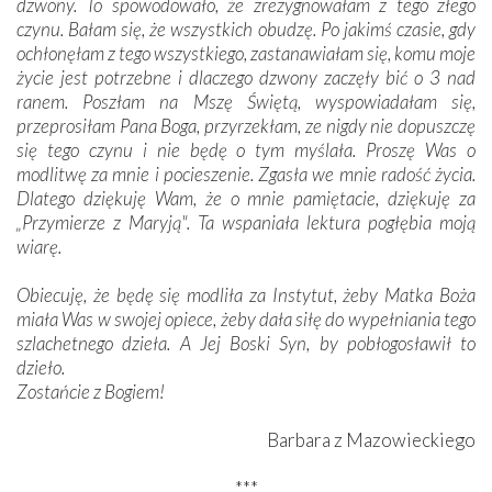
dzwony. To spowodowało, że zrezygnowałam z tego złego
czynu. Bałam się, że wszystkich obudzę. Po jakimś czasie, gdy
ochłonęłam z tego wszystkiego, zastanawiałam się, komu moje
życie jest potrzebne i dlaczego dzwony zaczęły bić o 3 nad
ranem. Poszłam na Mszę Świętą, wyspowiadałam się,
przeprosiłam Pana Boga, przyrzekłam, ze nigdy nie dopuszczę
się tego czynu i nie będę o tym myślała. Proszę Was o
modlitwę za mnie i pocieszenie. Zgasła we mnie radość życia.
Dlatego dziękuję Wam, że o mnie pamiętacie, dziękuję za
„Przymierze z Maryją". Ta wspaniała lektura pogłębia moją
wiarę.
Obiecuję, że będę się modliła za Instytut, żeby Matka Boża
miała Was w swojej opiece, żeby dała siłę do wypełniania tego
szlachetnego dzieła. A Jej Boski Syn, by pobłogosławił to
dzieło.
Zostańcie z Bogiem!
Barbara z Mazowieckiego
***