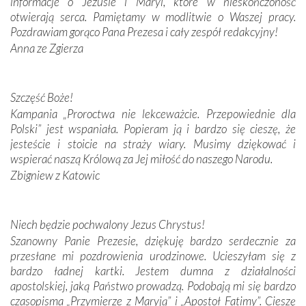
informacje o Jezusie i Maryi, które w nieskończoność
Krzyżową w ich rodzinnych stronach, odwiedziliśmy
otwierają serca. Pamiętamy w modlitwie o Waszej pracy.
domy, w których żyli.
Pozdrawiam gorąco Pana Prezesa i cały zespół redakcyjny!
Anna ze Zgierza
W miejscu objawień Matki Bożej zapaliliśmy świece
przywiezione wraz z intencjami powierzonymi nam przez
Darczyńców w ramach akcji „Twoje światło w Fatimie”.
Podczas tej kilkudniowej wyprawy na każdym kroku
Szczęść Boże!
spotykaliśmy się z serdeczną otwartością
Kampania „Proroctwa nie lekceważcie. Przepowiednie dla
Portugalczyków. Podziwialiśmy ich ludową sztukę i
Polski” jest wspaniała. Popieram ją i bardzo się cieszę, że
zwyczaje. Mimo że nasze kraje są od siebie bardzo
jesteście i stoicie na straży wiary. Musimy dziękować i
oddalone, w żaden sposób nie czuliśmy się obco.
wspierać naszą Królową za Jej miłość do naszego Narodu.
Sprawiła to oczywiście sama Matka Boża, ale też
Zbigniew z Katowic
kulturowa bliskość biorąca swój początek w naszej
wspólnej wierze. Podczas wyjazdów do historycznych
miejsc, które znalazły się na trasie naszej pielgrzymki,
Niech będzie pochwalony Jezus Chrystus!
mieliśmy okazję przekonać się, że Maryja swoją opieką
Szanowny Panie Prezesie, dziękuję bardzo serdecznie za
otacza nie tylko nasz naród, lecz wszystkie nacje, które
przesłane mi pozdrowienia urodzinowe. Ucieszyłam się z
się Jej ufnie oddają, a także każdą osobę, która zawierza
bardzo ładnej kartki. Jestem dumna z działalności
Jej siebie oraz swych bliskich.
apostolskiej, jaką Państwo prowadzą. Podobają mi się bardzo
czasopisma „Przymierze z Maryją” i „Apostoł Fatimy”. Cieszę