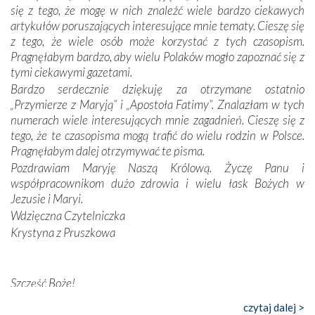
Dzieje Portugalii to również historia wierności Bogu i
się z tego, że mogę w nich znaleźć wiele bardzo ciekawych
odstępstw, także w życiu władców. Trudne momenty w
artykułów poruszających interesujące mnie tematy. Cieszę się
wymiarze tak osobistym, jak i zbiorowym, przypominają o
z tego, że wiele osób może korzystać z tych czasopism.
konieczności ciągłego zabiegania o własną duszę i o łaskę
Pragnęłabym bardzo, aby wielu Polaków mogło zapoznać się z
Opatrzności. Wierność przynosi pomyślność –
tymi ciekawymi gazetami.
przynajmniej w życiu duchowym. Odstępstwo owocuje
Bardzo serdecznie dziękuję za otrzymane ostatnio
nieszczęściem i śmiercią. Te uniwersalne prawdy
„Przymierze z Maryją” i „Apostoła Fatimy”. Znalazłam w tych
przychodziły na myśl, gdy słuchaliśmy opowieści
numerach wiele interesujących mnie zagadnień. Cieszę się z
przewodników o portugalskich monarchach i wodzach,
tego, że te czasopisma mogą trafić do wielu rodzin w Polsce.
zwycięskich bitwach i nieszczęśliwych losach grzesznych
Pragnęłabym dalej otrzymywać te pisma.
kochanków.
Pozdrawiam Maryję Naszą Królową. Życzę Panu i
współpracownikom dużo zdrowia i wielu łask Bożych w
Byli tym razem pośród Apostołów Fatimy reprezentanci
Jezusie i Maryi.
każdego spośród żyjących pokoleń. Najmłodszy uczestnik
Wdzięczna Czytelniczka
liczył sobie 13 lat, zaś senior, pan Zdzisław – już 94.
–
Krystyna z Pruszkowa
Całe życie marzyłem, by tu przyjechać
– przyznał w
rozmowie.
Nasza pielgrzymka nie byłaby tak bogata w duchową treść
Szczęść Boże!
bez obecności duszpasterza – księdza Krzysztofa.
Bardzo dziękuję za przysyłanie mi „Przymierza z Maryją”. Jest
czytaj dalej >
Oprócz zapewnienia nam możliwości codziennego