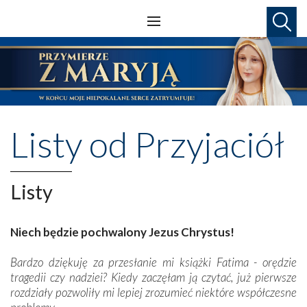
Listy od Przyjaciół
Listy
Niech będzie pochwalony Jezus Chrystus!
Bardzo dziękuję za przesłanie mi książki Fatima - orędzie
tragedii czy nadziei? Kiedy zaczęłam ją czytać, już pierwsze
rozdziały pozwoliły mi lepiej zrozumieć niektóre współczesne