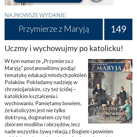
NAJNOWSZE WYDANIE:
149
Przymierze z Maryją
Uczmy i wychowujmy po katolicku!
W tym numerze „Przymierza z
Maryją” postanowiliśmy podjąć
tematykę edukacji młodych pokoleń
Polaków. Pokładamy nadzieję w
chrześcijańskim, czy też ściślej –
katolickim kształceniu i
wychowaniu. Pamiętamy bowiem,
że katolicyzm jest nie tylko
doktryną, dogmatem czy też
zbiorem modlitw i obrzędów, lecz
nade wszystko żywą relacją z Bogiem i powinien