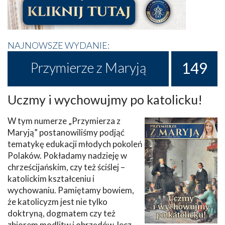
NAJNOWSZE WYDANIE:
149
Przymierze z Maryją
Uczmy i wychowujmy po katolicku!
W tym numerze „Przymierza z
Maryją” postanowiliśmy podjąć
tematykę edukacji młodych pokoleń
Polaków. Pokładamy nadzieję w
chrześcijańskim, czy też ściślej –
katolickim kształceniu i
wychowaniu. Pamiętamy bowiem,
że katolicyzm jest nie tylko
doktryną, dogmatem czy też
zbiorem modlitw i obrzędów, lecz