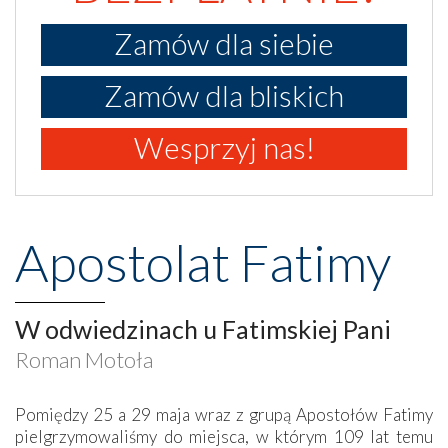
Zamów dla siebie
Zamów dla bliskich
Wesprzyj nas!
Apostolat Fatimy
W odwiedzinach u Fatimskiej Pani
Roman Motoła
Pomiędzy 25 a 29 maja wraz z grupą Apostołów Fatimy
pielgrzymowaliśmy do miejsca, w którym 109 lat temu