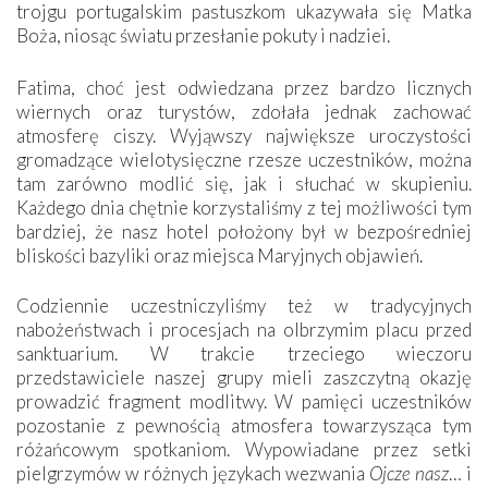
trojgu portugalskim pastuszkom ukazywała się Matka
Boża, niosąc światu przesłanie pokuty i nadziei.
Fatima, choć jest odwiedzana przez bardzo licznych
wiernych oraz turystów, zdołała jednak zachować
atmosferę ciszy. Wyjąwszy największe uroczystości
gromadzące wielotysięczne rzesze uczestników, można
tam zarówno modlić się, jak i słuchać w skupieniu.
Każdego dnia chętnie korzystaliśmy z tej możliwości tym
bardziej, że nasz hotel położony był w bezpośredniej
bliskości bazyliki oraz miejsca Maryjnych objawień.
Codziennie uczestniczyliśmy też w tradycyjnych
nabożeństwach i procesjach na olbrzymim placu przed
sanktuarium. W trakcie trzeciego wieczoru
przedstawiciele naszej grupy mieli zaszczytną okazję
prowadzić fragment modlitwy. W pamięci uczestników
pozostanie z pewnością atmosfera towarzysząca tym
różańcowym spotkaniom. Wypowiadane przez setki
pielgrzymów w różnych językach wezwania
Ojcze nasz
… i