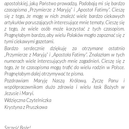
apostolskiej, jaką Państwo prowadzą. Podobają mi się bardzo
czasopisma „Przymierze z Maryją” i „Apostoł Fatimy”. Cieszę
Dzieje Portugalii to również historia wierności Bogu i
się z tego, że mogę w nich znaleźć wiele bardzo ciekawych
odstępstw, także w życiu władców. Trudne momenty w
artykułów poruszających interesujące mnie tematy. Cieszę się
wymiarze tak osobistym, jak i zbiorowym, przypominają o
z tego, że wiele osób może korzystać z tych czasopism.
konieczności ciągłego zabiegania o własną duszę i o łaskę
Pragnęłabym bardzo, aby wielu Polaków mogło zapoznać się z
Opatrzności. Wierność przynosi pomyślność –
tymi ciekawymi gazetami.
przynajmniej w życiu duchowym. Odstępstwo owocuje
Bardzo serdecznie dziękuję za otrzymane ostatnio
nieszczęściem i śmiercią. Te uniwersalne prawdy
„Przymierze z Maryją” i „Apostoła Fatimy”. Znalazłam w tych
przychodziły na myśl, gdy słuchaliśmy opowieści
numerach wiele interesujących mnie zagadnień. Cieszę się z
przewodników o portugalskich monarchach i wodzach,
tego, że te czasopisma mogą trafić do wielu rodzin w Polsce.
zwycięskich bitwach i nieszczęśliwych losach grzesznych
Pragnęłabym dalej otrzymywać te pisma.
kochanków.
Pozdrawiam Maryję Naszą Królową. Życzę Panu i
współpracownikom dużo zdrowia i wielu łask Bożych w
Byli tym razem pośród Apostołów Fatimy reprezentanci
Jezusie i Maryi.
każdego spośród żyjących pokoleń. Najmłodszy uczestnik
Wdzięczna Czytelniczka
liczył sobie 13 lat, zaś senior, pan Zdzisław – już 94.
–
Krystyna z Pruszkowa
Całe życie marzyłem, by tu przyjechać
– przyznał w
rozmowie.
Nasza pielgrzymka nie byłaby tak bogata w duchową treść
Szczęść Boże!