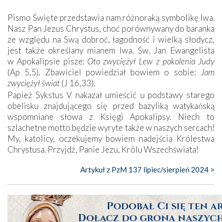
Pismo Święte przedstawia nam różnoraką symbolikę lwa.
Nasz Pan Jezus Chrystus, choć porównywany do baranka
ze względu na Swą dobroć, łagodność i wielką słodycz,
jest także określany mianem lwa. Św. Jan Ewangelista
w Apokalipsie pisze
: Oto zwyciężył Lew z pokolenia Judy
(Ap 5,5). Zbawiciel powiedział bowiem o sobie:
Jam
zwyciężył świat
(J 16,33).
Papież Sykstus V nakazał umieścić u podstawy starego
obelisku znajdującego się przed bazyliką watykańską
wspomniane słowa z Księgi Apokalipsy. Niech to
szlachetne motto będzie wyryte także w naszych sercach!
My, katolicy, oczekujemy bowiem nadejścia Królestwa
Chrystusa. Przyjdź, Panie Jezu, Królu Wszechświata!
Artykuł z PzM 137 lipiec/sierpień 2024 >