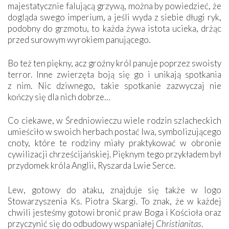
majestatycznie falującą grzywą, można by powiedzieć, że
dogląda swego imperium, a jeśli wyda z siebie długi ryk,
podobny do grzmotu, to każda żywa istota ucieka, drżąc
przed surowym wyrokiem panującego.
Bo też ten piękny, acz groźny król panuje poprzez swoisty
terror. Inne zwierzęta boją się go i unikają spotkania
z nim. Nic dziwnego, takie spotkanie zazwyczaj nie
kończy się dla nich dobrze…
Co ciekawe, w Średniowieczu wiele rodzin szlacheckich
umieściło w swoich herbach postać lwa, symbolizującego
cnoty, które te rodziny miały praktykować w obronie
cywilizacji chrześcijańskiej. Pięknym tego przykładem był
przydomek króla Anglii, Ryszarda Lwie Serce.
Lew, gotowy do ataku, znajduje się także w logo
Stowarzyszenia Ks. Piotra Skargi. To znak, że w każdej
chwili jesteśmy gotowi bronić praw Boga i Kościoła oraz
przyczynić się do odbudowy wspaniałej
Christianitas
.