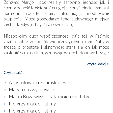
Zdrowaś Maryjo
… podkreślały zarówno jedność jak i
różnorodność Kościoła. Z drugiej strony jednak – zamiast
harmonii rodziły szum, utrudniając modlitewne
skupienie. Może gospodarze tego cudownego miejsca
zechcą kiedyś „odkryć” na nowo łacinę?
Niespokojny duch współczesności daje też w Fatimie
znać o sobie w sposób widoczny gołym okiem. Niby w
trosce o prostotę i skromność stara się on jak może
zasłonić sanktuarium, wznosząc wokół betonowe bryły, z
których niektóre nawet zostały poświęcone jako miejsca
katolickiego kultu. Tylko co wspólnego z żywą,
czytaj dalej >
autentyczną wiarą mogą mieć płaskie, szare bunkry albo
Czytaj także:
kaplice, w których Tabernakulum przypomina bardziej
skrzynkę na narzędzia? Albo co powiedzieć o ustawionym
Apostołowie u Fatimskiej Pani
tuż przy nowej bazylice wielkim krzyżu, na którym
Maryja nas wychowuje
zamiast Chrystusa umieszczono dziwaczną postać jakby
Matka Boża wysłuchała moich modlitw
wyjętą ze starożytnych hieroglifów? W kulturowym
kontekście naszych czasów to raczej karykatura niż godny
Pielgrzymka do Fatimy
wizerunek Zbawiciela…
Pielgrzymka do Fatimy