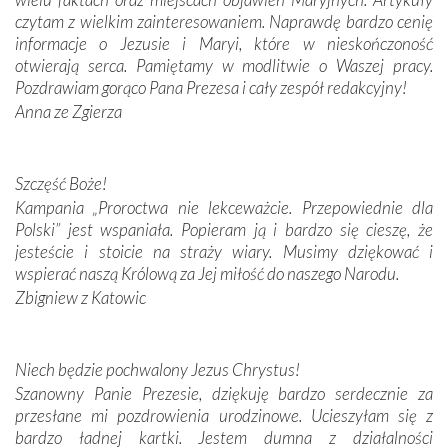
dos Santos oraz świętych Hiacynty i Franciszka Marto.
czytam z wielkim zainteresowaniem. Naprawdę bardzo cenię
Modliliśmy się przy ich grobach. Odprawiliśmy Drogę
informacje o Jezusie i Maryi, które w nieskończoność
Krzyżową w ich rodzinnych stronach, odwiedziliśmy
otwierają serca. Pamiętamy w modlitwie o Waszej pracy.
domy, w których żyli.
Pozdrawiam gorąco Pana Prezesa i cały zespół redakcyjny!
Anna ze Zgierza
W miejscu objawień Matki Bożej zapaliliśmy świece
przywiezione wraz z intencjami powierzonymi nam przez
Darczyńców w ramach akcji „Twoje światło w Fatimie”.
Podczas tej kilkudniowej wyprawy na każdym kroku
Szczęść Boże!
spotykaliśmy się z serdeczną otwartością
Kampania „Proroctwa nie lekceważcie. Przepowiednie dla
Portugalczyków. Podziwialiśmy ich ludową sztukę i
Polski” jest wspaniała. Popieram ją i bardzo się cieszę, że
zwyczaje. Mimo że nasze kraje są od siebie bardzo
jesteście i stoicie na straży wiary. Musimy dziękować i
oddalone, w żaden sposób nie czuliśmy się obco.
wspierać naszą Królową za Jej miłość do naszego Narodu.
Sprawiła to oczywiście sama Matka Boża, ale też
Zbigniew z Katowic
kulturowa bliskość biorąca swój początek w naszej
wspólnej wierze. Podczas wyjazdów do historycznych
miejsc, które znalazły się na trasie naszej pielgrzymki,
Niech będzie pochwalony Jezus Chrystus!
mieliśmy okazję przekonać się, że Maryja swoją opieką
Szanowny Panie Prezesie, dziękuję bardzo serdecznie za
otacza nie tylko nasz naród, lecz wszystkie nacje, które
przesłane mi pozdrowienia urodzinowe. Ucieszyłam się z
się Jej ufnie oddają, a także każdą osobę, która zawierza
bardzo ładnej kartki. Jestem dumna z działalności
Jej siebie oraz swych bliskich.