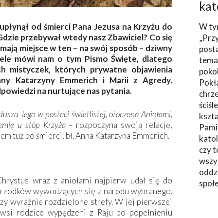
kat
 upłynął od śmierci Pana Jezusa na Krzyżu do
W ty
zie przebywał wtedy nasz Zbawiciel? Co się
„Prz
 mają miejsce w ten – na swój sposób – dziwny
post
wiele mówi nam o tym Pismo Święte, dlatego
tema
ch mistyczek, których prywatne objawienia
poko
nny Katarzyny Emmerich i Marii z Agredy.
Pokł
powiedzi na nurtujące nas pytania.
chrze
ściśl
dusza Jego w postaci świetlistej, otoczona Aniołami,
kszta
iemię u stóp Krzyża –
rozpoczyna swoją relację,
Pami
sem tuż po śmierci, bł. Anna Katarzyna Emmerich.
katol
czy t
wszys
oddzi
Chrystus wraz z aniołami najpierw udał się do
społ
 przodków wywodzących się z narodu wybranego.
rzy wyraźnie rozdzielone strefy. W jej pierwszej
rwsi rodzice wypędzeni z Raju po popełnieniu