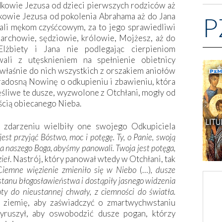
kowie Jezusa od dzieci pierwszych rodziców aż
kowie Jezusa od pokolenia Abrahama aż do Jana
P
ali mękom czyśćcowym, za to jego sprawiedliwi
archowie, sędziowie, królowie, Mojżesz, aż do
Elżbiety i Jana nie podlegając cierpieniom
wali z utęsknieniem na spełnienie obietnicy
 właśnie do nich wszystkich z orszakiem aniołów
 radosną Nowinę o odkupieniu i zbawieniu, która
zęśliwe te dusze, wyzwolone z Otchłani, mogły od
ością obiecanego Nieba.
zdarzeniu wielbiły one swojego Odkupiciela
jest przyjąć Bóstwo, moc i potęgę. Ty, o Panie, swoją
a naszego Boga, abyśmy panowali. Twoja jest potęga,
ieł
. Nastrój, który panował wtedy w Otchłani, tak
C
iemne więzienie zmieniło się w Niebo
(…)
, dusze
stanu błogosławieństwa i dostąpiły jasnego widzenia
ty do nieustannej chwały, z ciemności do światła.
a ziemię, aby zaświadczyć o zmartwychwstaniu
yruszył, aby oswobodzić dusze pogan, którzy