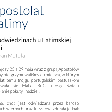
postolat
atimy
dwiedzinach u Fatimskiej
i
an Motoła
ędzy 25 a 29 maja wraz z grupą Apostołów
my pielgrzymowaliśmy do miejsca, w którym
lat temu trojgu portugalskim pastuszkom
ywała się Matka Boża, niosąc światu
łanie pokuty i nadziei.
ma, choć jest odwiedzana przez bardzo
ych wiernych oraz turystów, zdołała jednak