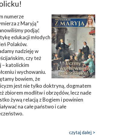
olicku!
m numerze
ymierza z Maryją”
anowiliśmy podjąć
tykę edukacji młodych
leń Polaków.
adamy nadzieję w
ścijańskim, czy też
ej – katolickim
łceniu i wychowaniu.
ętamy bowiem, że
icyzm jest nie tylko doktryną, dogmatem
eż zbiorem modlitw i obrzędów, lecz nade
tko żywą relacją z Bogiem i powinien
aływać na całe państwo i całe
eczeństwo.
czytaj dalej >