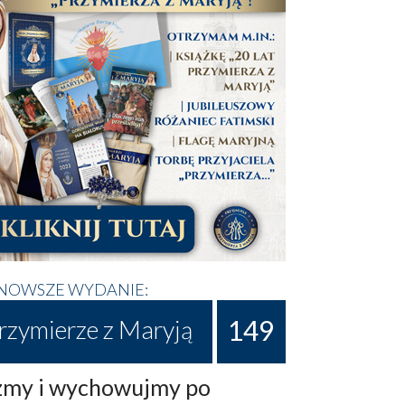
NOWSZE WYDANIE:
149
rzymierze z Maryją
my i wychowujmy po