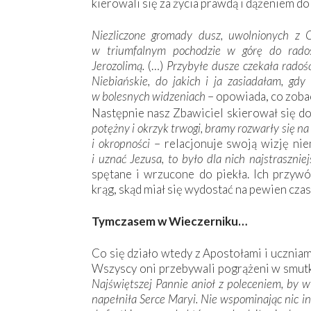
kierowali się za życia prawdą i dążeniem do 
Niezliczone gromady dusz, uwolnionych z O
w triumfalnym pochodzie w górę do rados
Jerozolimą.
(…)
Przybyłe dusze czekała radość
Niebiańskie, do jakich i ja zasiadałam, gdy
w bolesnych widzeniach
– opowiada, co zoba
Następnie nasz Zbawiciel skierował się do
potężny i okrzyk trwogi, bramy rozwarły się na 
i okropności
– relacjonuje swoją wizję nie
i uznać Jezusa, to było dla nich najstraszni
spętane i wrzucone do piekła. Ich przyw
krąg, skąd miał się wydostać na pewien cza
Tymczasem w Wieczerniku…
Co się działo wtedy z Apostołami i ucznia
Wszyscy oni przebywali pogrążeni w smutk
Najświętszej Pannie anioł z poleceniem, by w
napełniła Serce Maryi. Nie wspominając nic in