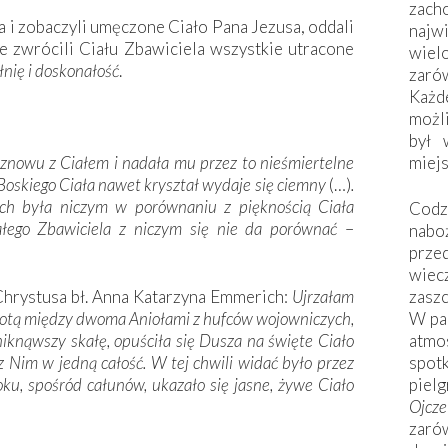
zac
 i zobaczyli umęczone Ciało Pana Jezusa, oddali
naj
e zwrócili Ciału Zbawiciela wszystkie utracone
wiel
łnię i doskonałość
.
zarów
Każd
możli
był 
 znowu z Ciałem i nadała mu przez to nieśmiertelne
miej
Boskiego Ciała nawet kryształ wydaje się ciemny
(…)
.
ch była niczym w porównaniu z pięknością Ciała
Codzi
łego Zbawiciela z niczym się nie da porównać
–
nabo
prze
wiec
hrystusa bł. Anna Katarzyna Emmerich:
Ujrzałam
zaszc
grotą między dwoma Aniołami z hufców wojowniczych,
W pa
iknąwszy skałę, opuściła się Dusza na święte Ciało
atmo
 z Nim w jedną całość. W tej chwili widać było przez
spo
boku, spośród całunów, ukazało się jasne, żywe Ciało
piel
Ojcz
zarów