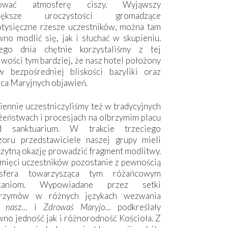
hować atmosferę ciszy. Wyjąwszy
większe uroczystości gromadzące
otysięczne rzesze uczestników, można tam
no modlić się, jak i słuchać w skupieniu.
ego dnia chętnie korzystaliśmy z tej
wości tym bardziej, że nasz hotel położony
w bezpośredniej bliskości bazyliki oraz
sca Maryjnych objawień.
ennie uczestniczyliśmy też w tradycyjnych
żeństwach i procesjach na olbrzymim placu
d sanktuarium. W trakcie trzeciego
zoru przedstawiciele naszej grupy mieli
zytną okazję prowadzić fragment modlitwy.
mięci uczestników pozostanie z pewnością
sfera towarzysząca tym różańcowym
tkaniom. Wypowiadane przez setki
grzymów w różnych językach wezwania
e nasz
… i
Zdrowaś Maryjo
… podkreślały
no jedność jak i różnorodność Kościoła. Z