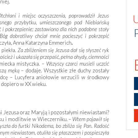
niej.
tchłani i miejsc oczyszczenia, poprowadził Jezus
nego przybytku, umieszczonego pod Niebiańską
 i pokrzepienie; zastawiono dla nich podobne stoły
 Bóg dobrotliwy chciał mnie pocieszyć i pokrzepić
czyła, Anna Katarzyna Emmerich
.
 piekła.
Za zbliżeniem się Jezusa dał się słyszeć ryk
oścież i ukazała się przepaść, pełna ohydy, ciemności
miecka mistyczka. –
Wszyscy czarci musieli uczcić
ejszą męką
– dodaje. Wszystkie złe duchy zostały
ódcę – Lucyfera aniołowie wrzucili w środkowy
s dopiero w XX wieku.
mi Jezusa oraz Maryją i pozostałymi niewiastami?
u i modlitwie w Wieczerniku. –
Wtem pojawił się
yszła do furtki Nikodema, bo zbliża się Pan. Radość
nym niewiastom, otuliła się płaszczem i pospieszyła