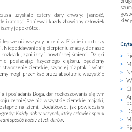
drugi
szum
gosp
zusa uzyskało cztery dary chwały: jasność,
kiedy
 delikatność. Ponieważ każdy zbawiony człowiek
piszmy je pokrótce.
Nies
Fati
i lepsze niż wszyscy uczeni w Piśmie i doktorzy
Czyta
okie
i. Niepoddawanie się cierpieniu znaczy, że nasze
star
 rozkładu, zgnilizny i powtórnej śmierci. Dzięki
Pi
wzno
nie posiadając fizycznego ciężaru, będziemy
Ma
niekt
 stworzenie ziemskie, szybciej niż ptaki i wiatr.
Na
katol
iemy mogli przenikać przez absolutnie wszystkie
aute
Wa
bunk
Ch
przyp
a i posiadania Boga, dar rozkoszowania się tym
Ap
co p
ju cenniejsze niż wszystkie ziemskie majątki,
do
bazy
dostępne na ziemi. Dodatkowo, jak powiedziała
Do
Chry
Agredy:
Każdy dobry uczynek, który człowiek spełni
wyję
Ma
iedni sposób każdy z tych darów
.
kultu
Pi
karyk