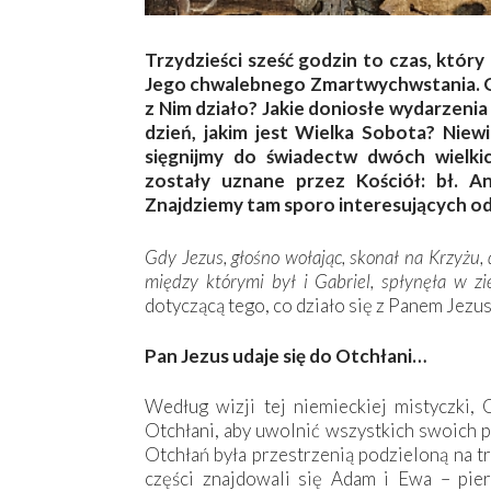
Trzydzieści sześć godzin to czas, który
Jego chwalebnego Zmartwychwstania. Gd
z Nim działo? Jakie doniosłe wydarzenia
dzień, jakim jest Wielka Sobota? Nie
sięgnijmy do świadectw dwóch wielki
zostały uznane przez Kościół: bł. A
Znajdziemy tam sporo interesujących od
Gdy Jezus, głośno wołając, skonał na Krzyżu, 
między którymi był i Gabriel, spłynęła w z
dotyczącą tego, co działo się z Panem Jezu
Pan Jezus udaje się do Otchłani…
Według wizji tej niemieckiej mistyczki, 
Otchłani, aby uwolnić wszystkich swoich
Otchłań była przestrzenią podzieloną na t
części znajdowali się Adam i Ewa – pie