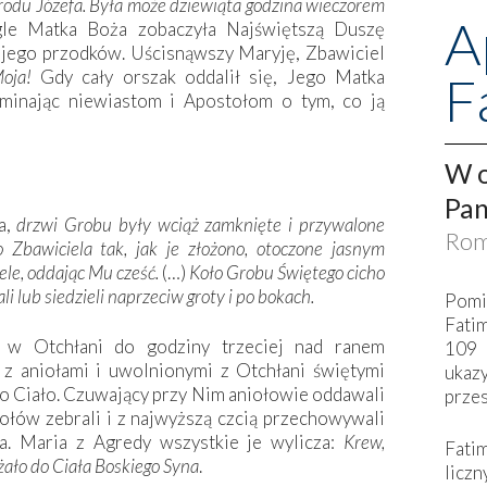
grodu Józefa. Była może dziewiąta godzina wieczorem
A
le Matka Boża zobaczyła Najświętszą Duszę
jego przodków. Uścisnąwszy Maryję, Zbawiciel
oja!
Gdy cały orszak oddalił się, Jego Matka
F
minając niewiastom i Apostołom o tym, co ją
W o
Pan
a,
drzwi Grobu były wciąż zamknięte i przywalone
Rom
 Zbawiciela tak, jak je złożono, otoczone jasnym
ele, oddając Mu cześć.
(…)
Koło Grobu Świętego cicho
ali lub siedzieli naprzeciw groty i po bokach.
Pomi
Fati
 w Otchłani do godziny trzeciej nad ranem
109 
 z aniołami i uwolnionymi z Otchłani świętymi
ukaz
o Ciało. Czuwający przy Nim aniołowie oddawali
przes
ołów zebrali i z najwyższą czcią przechowywali
a. Maria z Agredy wszystkie je wylicza:
Krew,
Fati
żało do Ciała Boskiego Syna
.
liczn