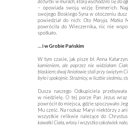
do furtki w murach, którą wychodziło się do o
– opowiada swoją wizję Emmerich. Nag
swojego Boskiego Syna w otoczeniu dusz 
powiedział do nich:
Oto Maryja, Matka M
powróciła do Wieczernika, nic nie wspo
spotkało.
… i w Grobie Pańskim
W tym czasie, jak pisze bł. Anna Katarzyn
kamieniem, ale poprzez nie widziałam Ciało
blaskiem; dwaj Aniołowie stali przy świętym Ci
było i spokojnie. Strażnicy, w liczbie siedmiu, st
Dusza naszego Odkupiciela przebywała
w niedzielę. O tej porze Pan Jezus wraz
powrócił do miejsca, gdzie spoczywało Jeg
Mu cześć. Na rozkaz Maryi niektórzy z ani
wszystkie relikwie należące do Chrystus
kawałki Ciała, włosy i wszystko cokolwiek nale