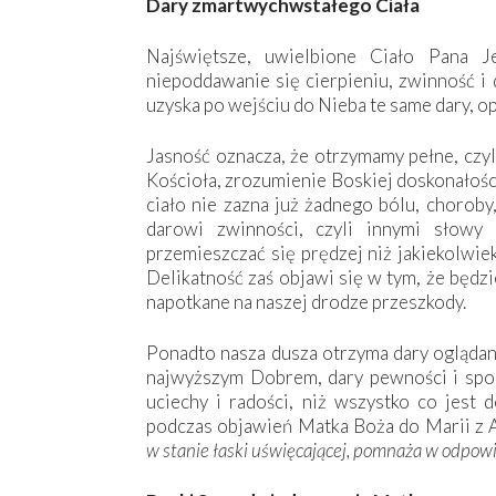
Dary zmartwychwstałego Ciała
Najświętsze, uwielbione Ciało Pana Je
niepoddawanie się cierpieniu, zwinność i
uzyska po wejściu do Nieba te same dary, o
Jasność oznacza, że otrzymamy pełne, czyl
Kościoła, zrozumienie Boskiej doskonałośc
ciało nie zazna już żadnego bólu, choroby,
darowi zwinności, czyli innymi słowy 
przemieszczać się prędzej niż jakiekolwiek
Delikatność zaś objawi się w tym, że będz
napotkane na naszej drodze przeszkody.
Ponadto nasza dusza otrzyma dary oglądani
najwyższym Dobrem, dary pewności i spoko
uciechy i radości, niż wszystko co jest 
podczas objawień Matka Boża do Marii z 
w stanie łaski uświęcającej, pomnaża w odpow