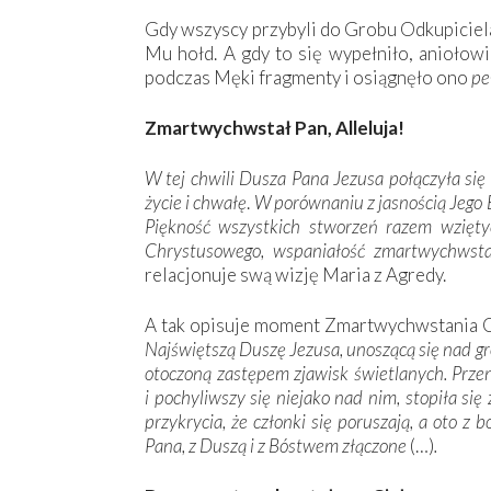
Gdy wszyscy przybyli do Grobu Odkupiciela
Mu hołd. A gdy to się wypełniło, aniołowi
podczas Męki fragmenty i osiągnęło ono
pe
Zmartwychwstał Pan, Alleluja!
W tej chwili Dusza Pana Jezusa połączyła się
życie i chwałę
.
W porównaniu z jasnością Jego 
Piękność wszystkich stworzeń razem wzięty
Chrystusowego, wspaniałość zmartwychwsta
relacjonuje swą wizję Maria z Agredy.
A tak opisuje moment Zmartwychwstania C
Najświętszą Duszę Jezusa, unoszącą się nad 
otoczoną zastępem zjawisk świetlanych. Przen
i pochyliwszy się niejako nad nim, stopiła się
przykrycia, że członki się poruszają, a oto z 
Pana, z Duszą i z Bóstwem złączone
(…)
.