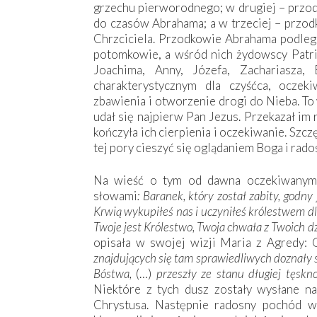
grzechu pierworodnego; w drugiej – przod
do czasów Abrahama; a w trzeciej – przod
Chrzciciela. Przodkowie Abrahama podleg
potomkowie, a wśród nich żydowscy Patri
Joachima, Anny, Józefa, Zachariasza, 
charakterystycznym dla czyśćca, oczeki
zbawienia i otworzenie drogi do Nieba. To
udał się najpierw Pan Jezus. Przekazał im
kończyła ich cierpienia i oczekiwanie. Szc
tej pory cieszyć się oglądaniem Boga i rad
Na wieść o tym od dawna oczekiwanym 
słowami
: Baranek, który został zabity, godny 
Krwią wykupiłeś nas i uczyniłeś królestwem dl
Twoje jest Królestwo, Twoja chwała z Twoich dz
opisała w swojej wizji Maria z Agredy: 
znajdujących się tam sprawiedliwych doznały 
Bóstwa,
(…)
przeszły ze stanu długiej tęskno
Niektóre z tych dusz zostały wysłane n
Chrystusa. Następnie radosny pochód w