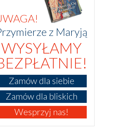
UWAGA!
Przymierze z Maryją
WYSYŁAMY
BEZPŁATNIE!
Zamów dla siebie
Zamów dla bliskich
Wesprzyj nas!