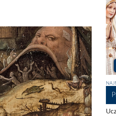
NAJ
P
Ucz