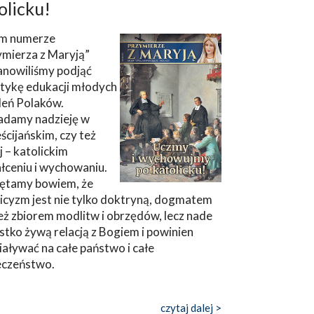
olicku!
m numerze
ymierza z Maryją”
anowiliśmy podjąć
tykę edukacji młodych
leń Polaków.
adamy nadzieję w
ścijańskim, czy też
ej – katolickim
łceniu i wychowaniu.
ętamy bowiem, że
icyzm jest nie tylko doktryną, dogmatem
eż zbiorem modlitw i obrzędów, lecz nade
tko żywą relacją z Bogiem i powinien
aływać na całe państwo i całe
eczeństwo.
czytaj dalej >