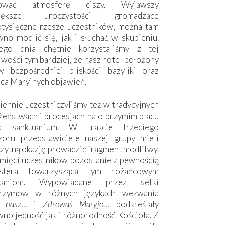
hować atmosferę ciszy. Wyjąwszy
większe uroczystości gromadzące
otysięczne rzesze uczestników, można tam
no modlić się, jak i słuchać w skupieniu.
ego dnia chętnie korzystaliśmy z tej
wości tym bardziej, że nasz hotel położony
w bezpośredniej bliskości bazyliki oraz
sca Maryjnych objawień.
ennie uczestniczyliśmy też w tradycyjnych
żeństwach i procesjach na olbrzymim placu
d sanktuarium. W trakcie trzeciego
zoru przedstawiciele naszej grupy mieli
zytną okazję prowadzić fragment modlitwy.
mięci uczestników pozostanie z pewnością
sfera towarzysząca tym różańcowym
tkaniom. Wypowiadane przez setki
grzymów w różnych językach wezwania
e nasz
… i
Zdrowaś Maryjo
… podkreślały
no jedność jak i różnorodność Kościoła. Z