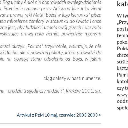
 Boga, żeby Anioł nie doprowadził swojego działania
kat
a. Płomienie rzucane przez Anioła w kierunku ziemi
wał z prawej ręki Matki Bożej w jego kierunku" pisze
W ty
iada miłosierne zamiary w stosunku do świata i chce
„Prz
ne jest, aby ludzkość uznała swój grzech i uczyniła
post
 wskazując prawą ręką ziemię, powiedział mocnym
tema
poko
rzał okrzyk „Pokuta" trzykrotnie, wskazuje, że nie
Pokł
ci ducha, ale o poważną pokutę, która prowadzi do
chrze
nie na powagę stanu oddalenia od Boga, w jakim
ściśl
kszta
Pami
ciąg dalszy w nast. numerze.
katol
czy t
a - orędzie tragedii czy nadziei?", Kraków 2001, str.
wszys
oddzi
społ
Artykuł z PzM 10 maj, czerwiec 2003 2003 >