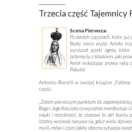
Trzecia część Tajemnicy 
Scena Pierwsza:
Po dwóch częściach, które już
Bożej nieco wyżej Anioła trz
wyrzucał języki ognia, które
zetknięciu z blaskiem, jaki pr
Anioł wskazując prawą ręką z
Pokuta!
Antonio Borelli w swojej książce „Fatima -
część:
„Zatem pierwszym punktem do zapamiętania jes
Boga i Jego Kościoła co wyraźnie manifestuje s
nauki i moralności że stanowi to akt buntu 
istotny wniosek nasuwa się, gdyż wielu dzisiej
myśli, mówi i czyni jakby obecna sytuacja świat