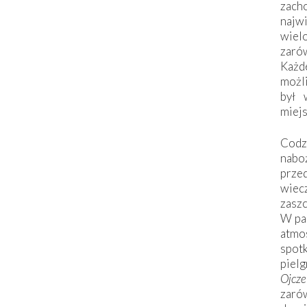
zac
naj
wiel
zarów
Każd
możli
był 
miej
Codzi
nabo
prze
wiec
zaszc
W pa
atmo
spo
piel
Ojcz
zarów