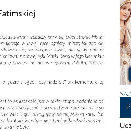
Fatimskiej
 przedstawiłam, zobaczyliśmy po lewej stronie Matki
ymającego w lewej ręce ognisty miecz; iskrząc się
 zdawało się, że podpalą świat; ale gasły one w
omieniował z prawej ręki Matki Bożej w jego kierunku;
iemię powiedział mocnym głosem: Pokuta, Pokuta,
 orędzie tragedii czy nadziei?" tak komentuje tę
NAJ
t to, że ludzkość jest w takim stopniu oddalona od
P
ię przez teoretyczne i/lub praktyczne odrzucenie jego
przeciwko Bogu, zasługujący na najwyższą karę. Tak
szych katolików, włącznie z tymi najbardziej znanymi,
Ucz
a taka nie była.