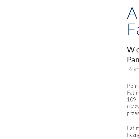
A
F
W o
Pan
Rom
Pomi
Fati
109 
ukaz
przes
Fati
liczn