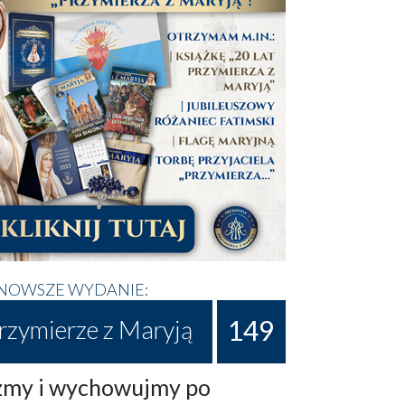
NOWSZE WYDANIE:
149
rzymierze z Maryją
my i wychowujmy po