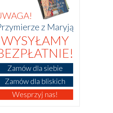
UWAGA!
Przymierze z Maryją
WYSYŁAMY
BEZPŁATNIE!
Zamów dla siebie
Zamów dla bliskich
Wesprzyj nas!