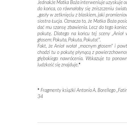
Jednakże Matka Boża interweniuje uzyskuje od
do końca, co równałoby się zniszczeniu świat
„gasły w zetknięciu z blaskiem, jaki promienio
siostra Łucja. Oznacza to, że Matka Boża pos
dać mu szansę zbawienia. Lecz do tego koniecz
pokutę. Dlatego na końcu tej sceny „Anioł
głosem: Pokuta, Pokuta, Pokuta!".
Fakt, że Anioł wołał „mocnym głosem" i powta
chodzi tu o pokutę płynącą z powierzchownoś
głębokiego nawrócenia. Wskazuje to ponow
ludzkość się znajduje.
*
*
Fragmenty książki Antonio A. Borellego „Fatim
34