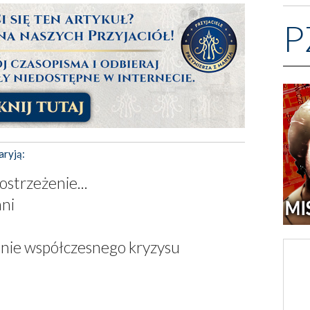
P
aryją:
strzeżenie...
ani
zanie współczesnego kryzysu