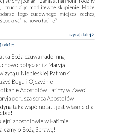
ej strony jednak – zamiast harmonii rodziły
, utrudniając modlitewne skupienie. Może
odarze tego cudownego miejsca zechcą
ś „odkryć” na nowo łacinę?
pokojny duch współczesności daje też w
czytaj dalej >
mie znać o sobie w sposób widoczny gołym
j także:
m. Niby w trosce o prostotę i skromność
a się on jak może zasłonić sanktuarium,
tka Boża czuwa nade mną
sząc wokół betonowe bryły, z których
chowo połączeni z Maryją
óre nawet zostały poświęcone jako miejsca
wizytą u Niebieskiej Patronki
ickiego kultu. Tylko co wspólnego z żywą,
ntyczną wiarą mogą mieć płaskie, szare
użyć Bogu i Ojczyźnie
ry albo kaplice, w których Tabernakulum
otkanie Apostołów Fatimy w Zawoi
omina bardziej skrzynkę na narzędzia? Albo
ryja porusza serca Apostołów
owiedzieć o ustawionym tuż przy nowej
dyna taka wspólnota ... jest właśnie dla
lice wielkim krzyżu, na którym zamiast
ebie!
stusa umieszczono dziwaczną postać jakby
tą ze starożytnych hieroglifów? W
lejni apostołowie w Fatimie
rowym kontekście naszych czasów to raczej
lczmy o Bożą Sprawę!
atura niż godny wizerunek Zbawiciela…