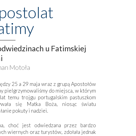
postolat
atimy
dwiedzinach u Fatimskiej
i
an Motoła
ędzy 25 a 29 maja wraz z grupą Apostołów
my pielgrzymowaliśmy do miejsca, w którym
lat temu trojgu portugalskim pastuszkom
ywała się Matka Boża, niosąc światu
łanie pokuty i nadziei.
ma, choć jest odwiedzana przez bardzo
ych wiernych oraz turystów, zdołała jednak