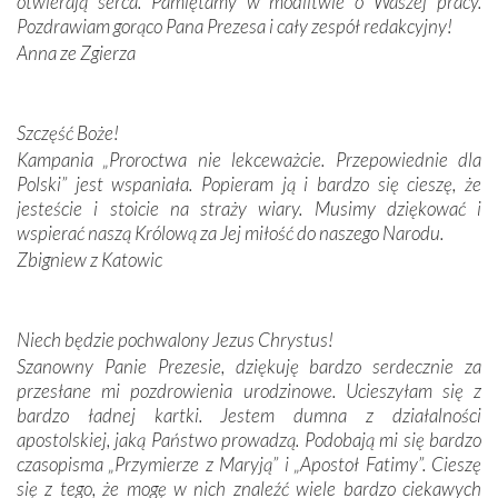
otwierają serca. Pamiętamy w modlitwie o Waszej pracy.
Pozdrawiam gorąco Pana Prezesa i cały zespół redakcyjny!
W miejscu objawień Matki Bożej zapaliliśmy świece
Anna ze Zgierza
przywiezione wraz z intencjami powierzonymi nam przez
Darczyńców w ramach akcji „Twoje światło w Fatimie”.
Podczas tej kilkudniowej wyprawy na każdym kroku
spotykaliśmy się z serdeczną otwartością
Szczęść Boże!
Portugalczyków. Podziwialiśmy ich ludową sztukę i
Kampania „Proroctwa nie lekceważcie. Przepowiednie dla
zwyczaje. Mimo że nasze kraje są od siebie bardzo
Polski” jest wspaniała. Popieram ją i bardzo się cieszę, że
oddalone, w żaden sposób nie czuliśmy się obco.
jesteście i stoicie na straży wiary. Musimy dziękować i
Sprawiła to oczywiście sama Matka Boża, ale też
wspierać naszą Królową za Jej miłość do naszego Narodu.
kulturowa bliskość biorąca swój początek w naszej
Zbigniew z Katowic
wspólnej wierze. Podczas wyjazdów do historycznych
miejsc, które znalazły się na trasie naszej pielgrzymki,
mieliśmy okazję przekonać się, że Maryja swoją opieką
Niech będzie pochwalony Jezus Chrystus!
otacza nie tylko nasz naród, lecz wszystkie nacje, które
Szanowny Panie Prezesie, dziękuję bardzo serdecznie za
się Jej ufnie oddają, a także każdą osobę, która zawierza
przesłane mi pozdrowienia urodzinowe. Ucieszyłam się z
Jej siebie oraz swych bliskich.
bardzo ładnej kartki. Jestem dumna z działalności
apostolskiej, jaką Państwo prowadzą. Podobają mi się bardzo
Dzieje Portugalii to również historia wierności Bogu i
czasopisma „Przymierze z Maryją” i „Apostoł Fatimy”. Cieszę
odstępstw, także w życiu władców. Trudne momenty w
się z tego, że mogę w nich znaleźć wiele bardzo ciekawych