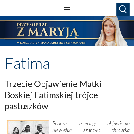
Fatima
Trzecie Objawienie Matki
Boskiej Fatimskiej trójce
pastuszków
Podczas trzeciego objawienia
niewielka szarawa chmurka