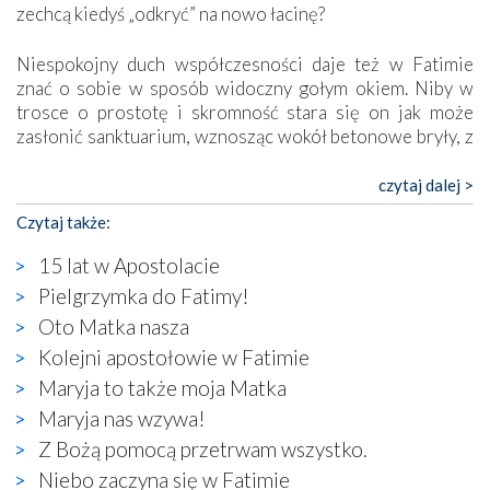
zechcą kiedyś „odkryć” na nowo łacinę?
Niespokojny duch współczesności daje też w Fatimie
znać o sobie w sposób widoczny gołym okiem. Niby w
trosce o prostotę i skromność stara się on jak może
zasłonić sanktuarium, wznosząc wokół betonowe bryły, z
których niektóre nawet zostały poświęcone jako miejsca
katolickiego kultu. Tylko co wspólnego z żywą,
czytaj dalej >
autentyczną wiarą mogą mieć płaskie, szare bunkry albo
Czytaj także:
kaplice, w których Tabernakulum przypomina bardziej
skrzynkę na narzędzia? Albo co powiedzieć o ustawionym
15 lat w Apostolacie
tuż przy nowej bazylice wielkim krzyżu, na którym
Pielgrzymka do Fatimy!
zamiast Chrystusa umieszczono dziwaczną postać jakby
Oto Matka nasza
wyjętą ze starożytnych hieroglifów? W kulturowym
kontekście naszych czasów to raczej karykatura niż godny
Kolejni apostołowie w Fatimie
wizerunek Zbawiciela…
Maryja to także moja Matka
Zatem nawet w bezpośrednim otoczeniu sanktuarium
Maryja nas wzywa!
naocznie przekonaliśmy się, że wewnątrz Kościoła toczy
Z Bożą pomocą przetrwam wszystko.
się ogromna walka o kształt katolicyzmu i o serca
wierzących. Do czego to zmaganie może prowadzić,
Niebo zaczyna się w Fatimie