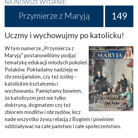
NAJNOWSZE WYDANIE:
149
Przymierze z Maryją
Uczmy i wychowujmy po katolicku!
W tym numerze „Przymierza z
Maryją” postanowiliśmy podjąć
tematykę edukacji młodych pokoleń
Polaków. Pokładamy nadzieję w
chrześcijańskim, czy też ściślej –
katolickim kształceniu i
wychowaniu. Pamiętamy bowiem,
że katolicyzm jest nie tylko
doktryną, dogmatem czy też
zbiorem modlitw i obrzędów, lecz
nade wszystko żywą relacją z Bogiem i powinien
oddziaływać na całe państwo i całe społeczeństwo.