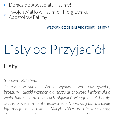
widzieliśmy w urokliwym, niewielkim mieście Obidos,
Dołącz do Apostolatu Fatimy!
gdzie w miejscu dawnego kościoła działa dzisiaj…
Twoje światło w Fatimie - Pielgrzymka
księgarnia.
Apostołów Fatimy
Nasze pielgrzymkowe wyprawy, których celem były
wszystkie z działu Apostolat Fatimy >
wspaniałe klasztory w miasteczku Alcobaça czy w Batalhi,
przeniosły nas do czasów, gdy świątynie bez wątpienia
wznoszono na chwałę Bożą, na przykład – w podzięce za
Listy od Przyjaciół
Opatrznościową pomoc w wygranej bitwie o
niepodległość kraju. Zachwyt budziła potężna, a zarazem
misterna architektura tych monumentalnych dzieł,
wspaniałe zdobienia, dbałość ich twórców o detale,
Listy
połączenie talentów z wytrwałością i pracowitością
budowniczych.
Szanowni Państwo!
Jesteście wspaniali! Wasze wydawnictwa oraz gazetki,
Podążyliśmy też śladami fatimskich wizjonerów – Łucji
broszury i ulotki wzmacniają naszą duchowość i informują o
dos Santos oraz świętych Hiacynty i Franciszka Marto.
wielu faktach oraz miejscach objawień Maryjnych. Artykuły
Modliliśmy się przy ich grobach. Odprawiliśmy Drogę
czytam z wielkim zainteresowaniem. Naprawdę bardzo cenię
Krzyżową w ich rodzinnych stronach, odwiedziliśmy
informacje o Jezusie i Maryi, które w nieskończoność
domy, w których żyli.