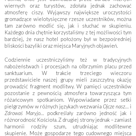
wiernych oraz turystów, zdołała jednak zachować
atmosferę ciszy. Wyjąwszy największe uroczystości
gromadzące wielotysięczne rzesze uczestników, można
tam zarówno modlić się, jak i słuchać w skupieniu.
Każdego dnia chętnie korzystaliśmy z tej możliwości tym
bardziej, że nasz hotel położony był w bezpośredniej
bliskości bazyliki oraz miejsca Maryjnych objawień.
Codziennie uczestniczyliśmy też w tradycyjnych
nabożeństwach i procesjach na olbrzymim placu przed
sanktuarium. W trakcie trzeciego wieczoru
przedstawiciele naszej grupy mieli zaszczytną okazję
prowadzić fragment modlitwy. W pamięci uczestników
pozostanie z pewnością atmosfera towarzysząca tym
różańcowym spotkaniom. Wypowiadane przez setki
pielgrzymów w różnych językach wezwania
Ojcze nasz
… i
Zdrowaś Maryjo
… podkreślały zarówno jedność jak i
różnorodność Kościoła. Z drugiej strony jednak – zamiast
harmonii rodziły szum, utrudniając modlitewne
skupienie. Może gospodarze tego cudownego miejsca