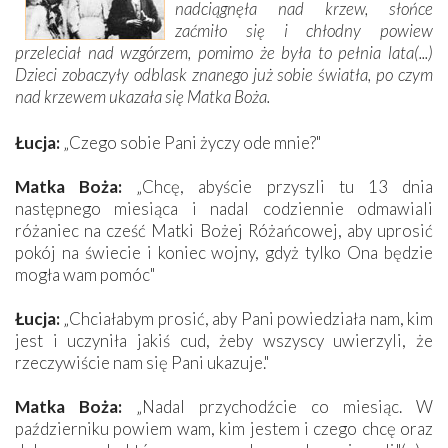
nadciągnęła nad krzew, słońce
zaćmiło się i chłodny powiew
przeleciał nad wzgórzem, pomimo że była to pełnia lata(...)
Dzieci zobaczyły odblask znanego już sobie światła, po czym
nad krzewem ukazała się Matka Boża.
Łucja:
„Czego sobie Pani życzy ode mnie?"
Matka Boża:
„Chcę, abyście przyszli tu 13 dnia
następnego miesiąca i nadal codziennie odmawiali
różaniec na cześć Matki Bożej Różańcowej, aby uprosić
pokój na świecie i koniec wojny, gdyż tylko Ona będzie
mogła wam pomóc"
Łucja:
„Chciałabym prosić, aby Pani powiedziała nam, kim
jest i uczyniła jakiś cud, żeby wszyscy uwierzyli, że
rzeczywiście nam się Pani ukazuje."
Matka Boża:
„Nadal przychodźcie co miesiąc. W
październiku powiem wam, kim jestem i czego chcę oraz