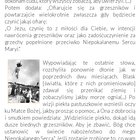
dokonam cudu, który wszyscy zobaczą, aby uwierzyli."(...)
Potem dodała: „Ofiarujcie się za grzeszników i
powtarzajcie wielokrotnie zwłaszcza gdy będziecie
czynić jakąś ofiarę:
„O Jezu, czynię to z miłości dla Ciebie, w intencji
nawrócenia grzeszników oraz jako zadośćuczynienie za
grzechy popełnione przeciwko Niepokalanemu Sercu
Maryi."
Wypowiadając te ostatnie słowa,
rozchyliła ponownie dłonie jak w
poprzednich dwu miesiącach. Blask
[światła, które z nich promieniowało]
zdawał się przenikać ziemię i
zobaczyliśmy jakby morze ognia(...) Po
wizji piekła pastuszkowie wznieśli oczy
ku Matce Bożej, jakby prosząc o pomoc, a Ona z dobrocią
i smutkiem powiedziała: „Widzieliście piekło, dokąd idą
dusze biednych grzeszników. Aby je zbawić, Bóg chce
ustanowić w świecie nabożeństwo do mego
Niepokalanego Serca." Jeśli zostanie zrobione to, co wam