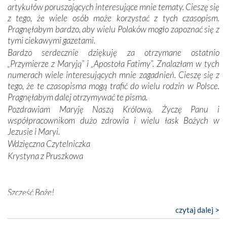
wymiarze tak osobistym, jak i zbiorowym, przypominają o
artykułów poruszających interesujące mnie tematy. Cieszę się
konieczności ciągłego zabiegania o własną duszę i o łaskę
z tego, że wiele osób może korzystać z tych czasopism.
Opatrzności. Wierność przynosi pomyślność –
Pragnęłabym bardzo, aby wielu Polaków mogło zapoznać się z
przynajmniej w życiu duchowym. Odstępstwo owocuje
tymi ciekawymi gazetami.
nieszczęściem i śmiercią. Te uniwersalne prawdy
Bardzo serdecznie dziękuję za otrzymane ostatnio
przychodziły na myśl, gdy słuchaliśmy opowieści
„Przymierze z Maryją” i „Apostoła Fatimy”. Znalazłam w tych
przewodników o portugalskich monarchach i wodzach,
numerach wiele interesujących mnie zagadnień. Cieszę się z
zwycięskich bitwach i nieszczęśliwych losach grzesznych
tego, że te czasopisma mogą trafić do wielu rodzin w Polsce.
kochanków.
Pragnęłabym dalej otrzymywać te pisma.
Pozdrawiam Maryję Naszą Królową. Życzę Panu i
Byli tym razem pośród Apostołów Fatimy reprezentanci
współpracownikom dużo zdrowia i wielu łask Bożych w
każdego spośród żyjących pokoleń. Najmłodszy uczestnik
Jezusie i Maryi.
liczył sobie 13 lat, zaś senior, pan Zdzisław – już 94.
–
Wdzięczna Czytelniczka
Całe życie marzyłem, by tu przyjechać
– przyznał w
Krystyna z Pruszkowa
rozmowie.
Nasza pielgrzymka nie byłaby tak bogata w duchową treść
Szczęść Boże!
bez obecności duszpasterza – księdza Krzysztofa.
Oprócz zapewnienia nam możliwości codziennego
Bardzo dziękuję za przysyłanie mi „Przymierza z Maryją”. Jest
czytaj dalej >
wysłuchania Mszy Świętej, dawał on wyrazy swej
to pismo, które bardzo sobie cenię i szanuję. Redagujecie
niezwykłej czci dla Matki Bożej śpiewem
Godzinek
i
ciekawe artykuły. Zawsze czekam na nowe numery i pragnę