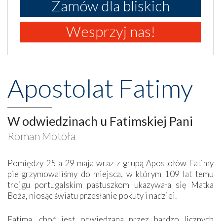
Zamów dla bliskich
Wesprzyj nas!
Apostolat Fatimy
W odwiedzinach u Fatimskiej Pani
Roman Motoła
Pomiędzy 25 a 29 maja wraz z grupą Apostołów Fatimy
pielgrzymowaliśmy do miejsca, w którym 109 lat temu
trojgu portugalskim pastuszkom ukazywała się Matka
Boża, niosąc światu przesłanie pokuty i nadziei.
Fatima, choć jest odwiedzana przez bardzo licznych