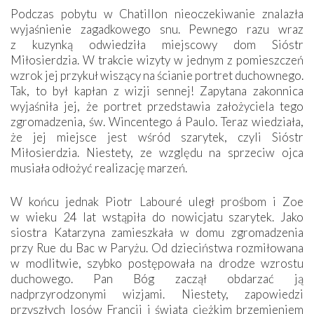
Podczas pobytu w Chatillon nieoczekiwanie znalazła
wyjaśnienie zagadkowego snu. Pewnego razu wraz
z kuzynką odwiedziła miejscowy dom Sióstr
Miłosierdzia. W trakcie wizyty w jednym z pomieszczeń
wzrok jej przykuł wiszący na ścianie portret duchownego.
Tak, to był kapłan z wizji sennej! Zapytana zakonnica
wyjaśniła jej, że portret przedstawia założyciela tego
zgromadzenia, św. Wincentego á Paulo. Teraz wiedziała,
że jej miejsce jest wśród szarytek, czyli Sióstr
Miłosierdzia. Niestety, ze względu na sprzeciw ojca
musiała odłożyć realizację marzeń.
W końcu jednak Piotr Labouré uległ prośbom i Zoe
w wieku 24 lat wstąpiła do nowicjatu szarytek. Jako
siostra Katarzyna zamieszkała w domu zgromadzenia
przy Rue du Bac w Paryżu. Od dzieciństwa rozmiłowana
w modlitwie, szybko postępowała na drodze wzrostu
duchowego. Pan Bóg zaczął obdarzać ją
nadprzyrodzonymi wizjami. Niestety, zapowiedzi
przyszłych losów Francji i świata ciężkim brzemieniem