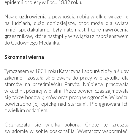
epidemii cholery w lipcu 1832 roku.
Nagłe uzdrowienia z pewnością robią wielkie wrażenie
na ludziach, dużo donioślejsze, choć może dla świata
mniej spektakularne, były natomiast liczne nawrócenia
grzeszników, które nastąpiły w związku z nabożeństwem
do Cudownego Medalika.
Skromna i wierna
Tymczasem w 1831 roku Katarzyna Labouré złożyła śluby
zakonne i została skierowana do pracy w przytułku dla
starców na przedmieściu Paryża. Najpierw pracowała
w kuchni, później w pralni. Przez pewien czas zajmowała
się także hodowlą krów oraz pracą w ogrodzie. W końcu
powierzono jej opiekę nad starcami. Pielęgnowała ich
z wielkim oddaniem.
Odznaczała się wielką pokorą. Cnotę tę zresztą
świadomie w sobie doskonaliła. Wystarczy wspomnieć,