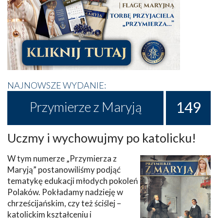
NAJNOWSZE WYDANIE:
149
Przymierze z Maryją
Uczmy i wychowujmy po katolicku!
W tym numerze „Przymierza z
Maryją” postanowiliśmy podjąć
tematykę edukacji młodych pokoleń
Polaków. Pokładamy nadzieję w
chrześcijańskim, czy też ściślej –
katolickim kształceniu i