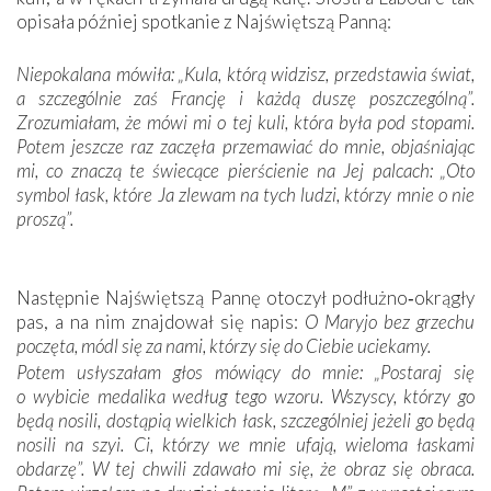
opisała później spotkanie z Najświętszą Panną:
Niepokalana mówiła: „Kula, którą widzisz, przedstawia świat,
a szczególnie zaś Francję i każdą duszę poszczególną”.
Zrozumiałam, że mówi mi o tej kuli, która była pod stopami.
Potem jeszcze raz zaczęła przemawiać do mnie, objaśniając
mi, co znaczą te świecące pierścienie na Jej palcach: „Oto
symbol łask, które Ja zlewam na tych ludzi, którzy mnie o nie
proszą”.
Następnie Najświętszą Pannę otoczył podłużno‑okrągły
pas, a na nim znajdował się napis:
O Maryjo bez grzechu
poczęta, módl się za nami, którzy się do Ciebie uciekamy.
Potem usłyszałam głos mówiący do mnie: „Postaraj się
o wybicie medalika według tego wzoru. Wszyscy, którzy go
będą nosili, dostąpią wielkich łask, szczególniej jeżeli go będą
nosili na szyi. Ci, którzy we mnie ufają, wieloma łaskami
obdarzę”. W tej chwili zdawało mi się, że obraz się obraca.