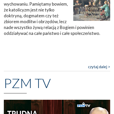
wychowaniu. Pamiętamy bowiem,
że katolicyzm jest nie tylko
doktryną, dogmatem czy też
zbiorem modlitw i obrzędów, lecz
nade wszystko żywą relacją z Bogiem i powinien
oddziaływać na całe państwo i całe społeczeństwo.
czytaj dalej >
PZM TV