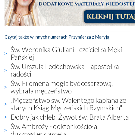
Czytaj także w innych numerach Przymierza z Maryją:
Św. Weronika Giuliani - czcicielka Męki
Pańskiej
Św. Urszula Ledóchowska – apostołka
radości
Św. Filomena mogła być cesarzową,
wybrała męczeństwo
„Męczeństwo św. Walentego kapłana ze
starych Ksiąg Męczeńskich Rzymskich"
Dobry jak chleb. Żywot św. Brata Alberta
Św. Ambroży - doktor kościoła,
duszpasterz, asceta.