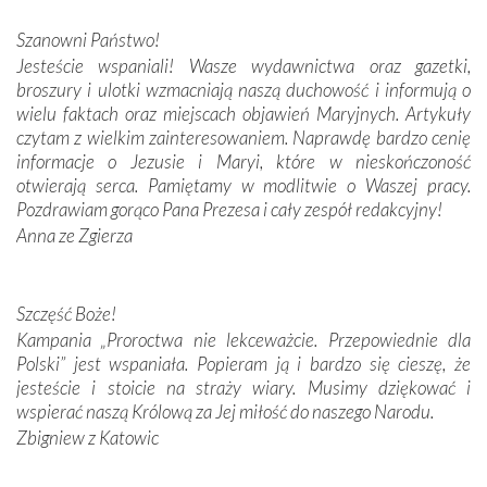
budowniczych.
Szanowni Państwo!
Jesteście wspaniali! Wasze wydawnictwa oraz gazetki,
Podążyliśmy też śladami fatimskich wizjonerów – Łucji
broszury i ulotki wzmacniają naszą duchowość i informują o
dos Santos oraz świętych Hiacynty i Franciszka Marto.
wielu faktach oraz miejscach objawień Maryjnych. Artykuły
Modliliśmy się przy ich grobach. Odprawiliśmy Drogę
czytam z wielkim zainteresowaniem. Naprawdę bardzo cenię
Krzyżową w ich rodzinnych stronach, odwiedziliśmy
informacje o Jezusie i Maryi, które w nieskończoność
domy, w których żyli.
otwierają serca. Pamiętamy w modlitwie o Waszej pracy.
Pozdrawiam gorąco Pana Prezesa i cały zespół redakcyjny!
W miejscu objawień Matki Bożej zapaliliśmy świece
Anna ze Zgierza
przywiezione wraz z intencjami powierzonymi nam przez
Darczyńców w ramach akcji „Twoje światło w Fatimie”.
Podczas tej kilkudniowej wyprawy na każdym kroku
spotykaliśmy się z serdeczną otwartością
Szczęść Boże!
Portugalczyków. Podziwialiśmy ich ludową sztukę i
Kampania „Proroctwa nie lekceważcie. Przepowiednie dla
zwyczaje. Mimo że nasze kraje są od siebie bardzo
Polski” jest wspaniała. Popieram ją i bardzo się cieszę, że
oddalone, w żaden sposób nie czuliśmy się obco.
jesteście i stoicie na straży wiary. Musimy dziękować i
Sprawiła to oczywiście sama Matka Boża, ale też
wspierać naszą Królową za Jej miłość do naszego Narodu.
kulturowa bliskość biorąca swój początek w naszej
Zbigniew z Katowic
wspólnej wierze. Podczas wyjazdów do historycznych
miejsc, które znalazły się na trasie naszej pielgrzymki,