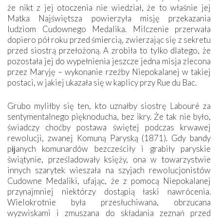
że nikt z jej otoczenia nie wiedział, że to właśnie jej
Matka Najświętsza powierzyła misję przekazania
ludziom Cudownego Medalika. Milczenie przerwała
dopiero pół roku przed śmiercią, zwierzając się z sekretu
przed siostrą przełożoną. A zrobiła to tylko dlatego, że
pozostała jej do wypełnienia jeszcze jedna misja zlecona
przez Maryję – wykonanie rzeźby Niepokalanej w takiej
postaci, w jakiej ukazała się w kaplicy przy Rue du Bac.
Grubo myliłby się ten, kto uznałby siostrę Labouré za
sentymentalnego pięknoducha, bez ikry. Że tak nie było,
świadczy choćby postawa świętej podczas krwawej
rewolucji, zwanej Komuną Paryską (1871). Gdy bandy
pĳanych komunardów bezcześciły i grabiły paryskie
świątynie, prześladowały księży, ona w towarzystwie
innych szarytek wieszała na szyjach rewolucjonistów
Cudowne Medaliki, ufając, że z pomocą Niepokalanej
przynajmniej niektórzy dostąpią łaski nawrócenia.
Wielokrotnie była przesłuchiwana, obrzucana
wyzwiskami i zmuszana do składania zeznań przed