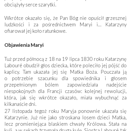
obciążyły serce szarytki.
Wkrótce okazało się, że Pan Bóg nie opuścił grzesznej
ludzkości i za pośrednictwem Maryi i… Katarzyny
ofiarował jej koło ratunkowe.
Objawienia Maryi
Tuż przed północą z 18 na 19 lipca 1830 roku Katarzynę
Labouré obudził głos dziecka, które poleciło jej pójść do
kaplicy. Tam ukazała jej się Matka Boża. Pouczała ją
o potrzebie szacunku dla spowiednika i głosem
przepełnionym bólem zapowiedziała nadejście
niespokojnych dla Francji czasów: kolejnej rewolucji,
która, jak się wkrótce okazało, miała wybuchnąć za
kilkanaście dni.
27 listopada tegoż roku Maryja ponownie ukazała się
Katarzynie. Już nie jako stroskana losem dzieci Matka,
lecz promieniejąca blaskiem chwały Królowa. Stała na
kuli, a w rękach trzymała drugą kulę. Siostra Labouré tak