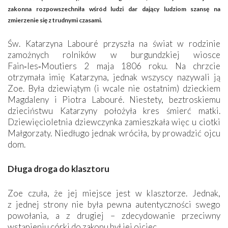
zakonna rozpowszechniła wśród ludzi dar dający ludziom szansę na
zmierzenie się z trudnymi czasami.
Św. Katarzyna Labouré przyszła na świat w rodzinie
zamożnych rolników w burgundzkiej wiosce
Fain‑les‑Moutiers 2 maja 1806 roku. Na chrzcie
otrzymała imię Katarzyna, jednak wszyscy nazywali ją
Zoe. Była dziewiątym (i wcale nie ostatnim) dzieckiem
Magdaleny i Piotra Labouré. Niestety, beztroskiemu
dzieciństwu Katarzyny położyła kres śmierć matki.
Dziewięcioletnia dziewczynka zamieszkała więc u ciotki
Małgorzaty. Niedługo jednak wróciła, by prowadzić ojcu
dom.
Długa droga do klasztoru
Zoe czuła, że jej miejsce jest w klasztorze. Jednak,
z jednej strony nie była pewna autentyczności swego
powołania, a z drugiej – zdecydowanie przeciwny
wstąpieniu córki do zakonu był jej ojciec.