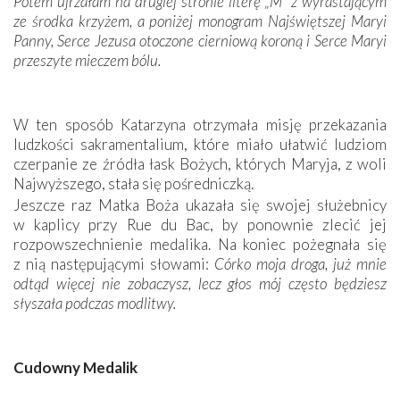
Potem ujrzałam na drugiej stronie literę „M” z wyrastającym
ze środka krzyżem, a poniżej monogram Najświętszej Maryi
Panny, Serce Jezusa otoczone cierniową koroną i Serce Maryi
przeszyte mieczem bólu.
W ten sposób Katarzyna otrzymała misję przekazania
ludzkości sakramentalium, które miało ułatwić ludziom
czerpanie ze źródła łask Bożych, których Maryja, z woli
Najwyższego, stała się pośredniczką.
Jeszcze raz Matka Boża ukazała się swojej służebnicy
w kaplicy przy Rue du Bac, by ponownie zlecić jej
rozpowszechnienie medalika. Na koniec pożegnała się
z nią następującymi słowami:
Córko moja droga, już mnie
odtąd więcej nie zobaczysz, lecz głos mój często będziesz
słyszała podczas modlitwy.
Cudowny Medalik