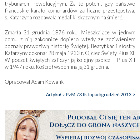
trybunałem rewolucyjnym. Za to potem, gdy państwo
francuskie karało komunardów za liczne przestępstwa,
s. Katarzyna rozdawała medaliki skazanym na śmierć.
Zmarła 31 grudnia 1876 roku. Mieszkające w jednym
domu z nią zakonnice dopiero wtedy ze zdziwieniem
poznały prawdziwą historię Świętej. Beatyfikacji siostry
Katarzyny dokonał 28 maja 1933 r. Ojciec Święty Pius XI.
W poczet świętych zaliczył ją kolejny papież – Pius XII
w 1947 roku. Kościół wspomina ją 31 grudnia.
Opracował Adam Kowalik
Artykuł z PzM 73 listopad/grudzień 2013 >