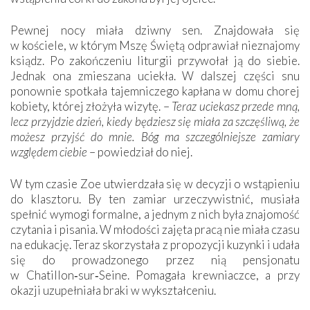
Pewnej nocy miała dziwny sen. Znajdowała się
w kościele, w którym Mszę Świętą odprawiał nieznajomy
ksiądz. Po zakończeniu liturgii przywołał ją do siebie.
Jednak ona zmieszana uciekła. W dalszej części snu
ponownie spotkała tajemniczego kapłana w domu chorej
kobiety, której złożyła wizytę. –
Teraz uciekasz przede mną,
lecz przyjdzie dzień, kiedy będziesz się miała za szczęśliwą, że
możesz przyjść do mnie. Bóg ma szczególniejsze zamiary
względem ciebie
– powiedział do niej.
W tym czasie Zoe utwierdzała się w decyzji o wstąpieniu
do klasztoru. By ten zamiar urzeczywistnić, musiała
spełnić wymogi formalne, a jednym z nich była znajomość
czytania i pisania. W młodości zajęta pracą nie miała czasu
na edukację. Teraz skorzystała z propozycji kuzynki i udała
się do prowadzonego przez nią pensjonatu
w Chatillon‑sur‑Seine. Pomagała krewniaczce, a przy
okazji uzupełniała braki w wykształceniu.