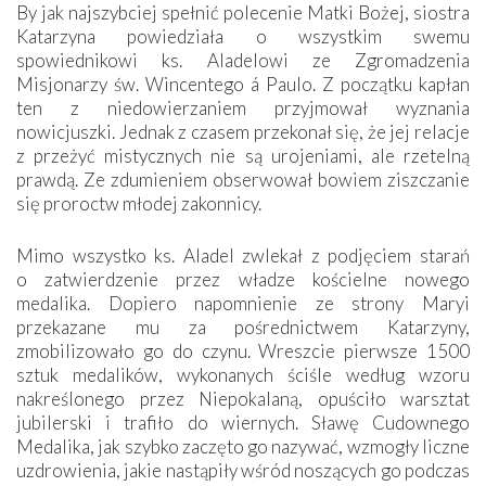
By jak najszybciej spełnić polecenie Matki Bożej, siostra
Katarzyna powiedziała o wszystkim swemu
spowiednikowi ks. Aladelowi ze Zgromadzenia
Misjonarzy św. Wincentego á Paulo. Z początku kapłan
ten z niedowierzaniem przyjmował wyznania
nowicjuszki. Jednak z czasem przekonał się, że jej relacje
z przeżyć mistycznych nie są urojeniami, ale rzetelną
prawdą. Ze zdumieniem obserwował bowiem ziszczanie
się proroctw młodej zakonnicy.
Mimo wszystko ks. Aladel zwlekał z podjęciem starań
o zatwierdzenie przez władze kościelne nowego
medalika. Dopiero napomnienie ze strony Maryi
przekazane mu za pośrednictwem Katarzyny,
zmobilizowało go do czynu. Wreszcie pierwsze 1500
sztuk medalików, wykonanych ściśle według wzoru
nakreślonego przez Niepokalaną, opuściło warsztat
jubilerski i trafiło do wiernych. Sławę Cudownego
Medalika, jak szybko zaczęto go nazywać, wzmogły liczne
uzdrowienia, jakie nastąpiły wśród noszących go podczas