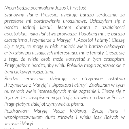
mieliśmy okazję przekonać się, że Maryja swoją opieką
Niech będzie pochwalony Jezus Chrystus!
otacza nie tylko nasz naród, lecz wszystkie nacje, które
Szanowny Panie Prezesie, dziękuję bardzo serdecznie za
się Jej ufnie oddają, a także każdą osobę, która zawierza
przesłane mi pozdrowienia urodzinowe. Ucieszyłam się z
Jej siebie oraz swych bliskich.
bardzo ładnej kartki. Jestem dumna z działalności
apostolskiej, jaką Państwo prowadzą. Podobają mi się bardzo
Dzieje Portugalii to również historia wierności Bogu i
czasopisma „Przymierze z Maryją” i „Apostoł Fatimy”. Cieszę
odstępstw, także w życiu władców. Trudne momenty w
się z tego, że mogę w nich znaleźć wiele bardzo ciekawych
wymiarze tak osobistym, jak i zbiorowym, przypominają o
artykułów poruszających interesujące mnie tematy. Cieszę się
konieczności ciągłego zabiegania o własną duszę i o łaskę
z tego, że wiele osób może korzystać z tych czasopism.
Opatrzności. Wierność przynosi pomyślność –
Pragnęłabym bardzo, aby wielu Polaków mogło zapoznać się z
przynajmniej w życiu duchowym. Odstępstwo owocuje
tymi ciekawymi gazetami.
nieszczęściem i śmiercią. Te uniwersalne prawdy
Bardzo serdecznie dziękuję za otrzymane ostatnio
przychodziły na myśl, gdy słuchaliśmy opowieści
„Przymierze z Maryją” i „Apostoła Fatimy”. Znalazłam w tych
przewodników o portugalskich monarchach i wodzach,
numerach wiele interesujących mnie zagadnień. Cieszę się z
zwycięskich bitwach i nieszczęśliwych losach grzesznych
tego, że te czasopisma mogą trafić do wielu rodzin w Polsce.
kochanków.
Pragnęłabym dalej otrzymywać te pisma.
Pozdrawiam Maryję Naszą Królową. Życzę Panu i
Byli tym razem pośród Apostołów Fatimy reprezentanci
współpracownikom dużo zdrowia i wielu łask Bożych w
każdego spośród żyjących pokoleń. Najmłodszy uczestnik
Jezusie i Maryi.
liczył sobie 13 lat, zaś senior, pan Zdzisław – już 94.
–