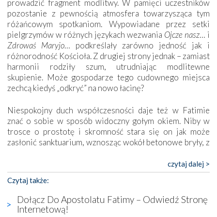
prowadzić fragment modlitwy. W pamięci uczestników
pozostanie z pewnością atmosfera towarzysząca tym
różańcowym spotkaniom. Wypowiadane przez setki
pielgrzymów w różnych językach wezwania
Ojcze nasz
… i
Zdrowaś Maryjo
… podkreślały zarówno jedność jak i
różnorodność Kościoła. Z drugiej strony jednak – zamiast
harmonii rodziły szum, utrudniając modlitewne
skupienie. Może gospodarze tego cudownego miejsca
zechcą kiedyś „odkryć” na nowo łacinę?
Niespokojny duch współczesności daje też w Fatimie
znać o sobie w sposób widoczny gołym okiem. Niby w
trosce o prostotę i skromność stara się on jak może
zasłonić sanktuarium, wznosząc wokół betonowe bryły, z
których niektóre nawet zostały poświęcone jako miejsca
katolickiego kultu. Tylko co wspólnego z żywą,
czytaj dalej >
autentyczną wiarą mogą mieć płaskie, szare bunkry albo
Czytaj także:
kaplice, w których Tabernakulum przypomina bardziej
skrzynkę na narzędzia? Albo co powiedzieć o ustawionym
Dołącz Do Apostolatu Fatimy – Odwiedź Stronę
tuż przy nowej bazylice wielkim krzyżu, na którym
Internetową!
zamiast Chrystusa umieszczono dziwaczną postać jakby