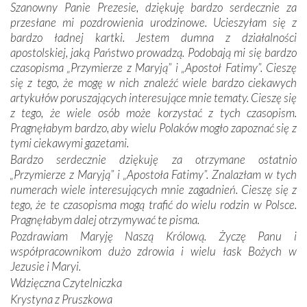
Szanowny Panie Prezesie, dziękuję bardzo serdecznie za
się Jej ufnie oddają, a także każdą osobę, która zawierza
przesłane mi pozdrowienia urodzinowe. Ucieszyłam się z
Jej siebie oraz swych bliskich.
bardzo ładnej kartki. Jestem dumna z działalności
apostolskiej, jaką Państwo prowadzą. Podobają mi się bardzo
Dzieje Portugalii to również historia wierności Bogu i
czasopisma „Przymierze z Maryją” i „Apostoł Fatimy”. Cieszę
odstępstw, także w życiu władców. Trudne momenty w
się z tego, że mogę w nich znaleźć wiele bardzo ciekawych
wymiarze tak osobistym, jak i zbiorowym, przypominają o
artykułów poruszających interesujące mnie tematy. Cieszę się
konieczności ciągłego zabiegania o własną duszę i o łaskę
z tego, że wiele osób może korzystać z tych czasopism.
Opatrzności. Wierność przynosi pomyślność –
Pragnęłabym bardzo, aby wielu Polaków mogło zapoznać się z
przynajmniej w życiu duchowym. Odstępstwo owocuje
tymi ciekawymi gazetami.
nieszczęściem i śmiercią. Te uniwersalne prawdy
Bardzo serdecznie dziękuję za otrzymane ostatnio
przychodziły na myśl, gdy słuchaliśmy opowieści
„Przymierze z Maryją” i „Apostoła Fatimy”. Znalazłam w tych
przewodników o portugalskich monarchach i wodzach,
numerach wiele interesujących mnie zagadnień. Cieszę się z
zwycięskich bitwach i nieszczęśliwych losach grzesznych
tego, że te czasopisma mogą trafić do wielu rodzin w Polsce.
kochanków.
Pragnęłabym dalej otrzymywać te pisma.
Pozdrawiam Maryję Naszą Królową. Życzę Panu i
Byli tym razem pośród Apostołów Fatimy reprezentanci
współpracownikom dużo zdrowia i wielu łask Bożych w
każdego spośród żyjących pokoleń. Najmłodszy uczestnik
Jezusie i Maryi.
liczył sobie 13 lat, zaś senior, pan Zdzisław – już 94.
–
Wdzięczna Czytelniczka
Całe życie marzyłem, by tu przyjechać
– przyznał w
Krystyna z Pruszkowa
rozmowie.