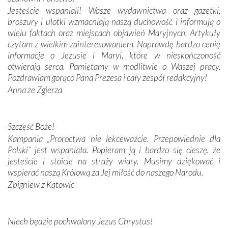
Jesteście wspaniali! Wasze wydawnictwa oraz gazetki,
Podążyliśmy też śladami fatimskich wizjonerów – Łucji
broszury i ulotki wzmacniają naszą duchowość i informują o
dos Santos oraz świętych Hiacynty i Franciszka Marto.
wielu faktach oraz miejscach objawień Maryjnych. Artykuły
Modliliśmy się przy ich grobach. Odprawiliśmy Drogę
czytam z wielkim zainteresowaniem. Naprawdę bardzo cenię
Krzyżową w ich rodzinnych stronach, odwiedziliśmy
informacje o Jezusie i Maryi, które w nieskończoność
domy, w których żyli.
otwierają serca. Pamiętamy w modlitwie o Waszej pracy.
Pozdrawiam gorąco Pana Prezesa i cały zespół redakcyjny!
W miejscu objawień Matki Bożej zapaliliśmy świece
Anna ze Zgierza
przywiezione wraz z intencjami powierzonymi nam przez
Darczyńców w ramach akcji „Twoje światło w Fatimie”.
Podczas tej kilkudniowej wyprawy na każdym kroku
spotykaliśmy się z serdeczną otwartością
Szczęść Boże!
Portugalczyków. Podziwialiśmy ich ludową sztukę i
Kampania „Proroctwa nie lekceważcie. Przepowiednie dla
zwyczaje. Mimo że nasze kraje są od siebie bardzo
Polski” jest wspaniała. Popieram ją i bardzo się cieszę, że
oddalone, w żaden sposób nie czuliśmy się obco.
jesteście i stoicie na straży wiary. Musimy dziękować i
Sprawiła to oczywiście sama Matka Boża, ale też
wspierać naszą Królową za Jej miłość do naszego Narodu.
kulturowa bliskość biorąca swój początek w naszej
Zbigniew z Katowic
wspólnej wierze. Podczas wyjazdów do historycznych
miejsc, które znalazły się na trasie naszej pielgrzymki,
mieliśmy okazję przekonać się, że Maryja swoją opieką
Niech będzie pochwalony Jezus Chrystus!
otacza nie tylko nasz naród, lecz wszystkie nacje, które