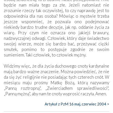
będzie nam miała tego za złe. Jeżeli natomiast nie
zrozumie rzeczy tak oczywistej, to czy naprawdę jest to
odpowiednia dla nas osoba? Mówiąc o męstwie trzeba
jeszcze wspomnieć, że pozwala ono podejmować
niekiedy bardzo trudne decyzje, jak np. oddanie życia za
wiarę. Przy czym nie oznacza ono jakiejś brawury,
nadzwyczajnej odwagi. Człowiek, który daje świadectwo
swojej wierze, może się bardzo bać, przeżywać ciężki
smutek, pomimo to postępuje zgodnie ze swoim
sumieniem. Taki człowiek, to człowiek mężny.
Widzimy więc, że dla życia duchowego cnoty kardynalne
mają bardzo ważne znaczenie. Można powiedzieć, że nie
da się żyć religijnie nie posiadając tych czterech cnót. W
miesiącu maju prośmy Matkę Bożą, którą nazywamy
„Panną roztropną", „Zwierciadłem sprawiedliwości",
„Panną mężną", aby nam te cnoty wyprosić raczyła. Amen.
Artykuł z PzM 16 maj, czerwiec 2004 >