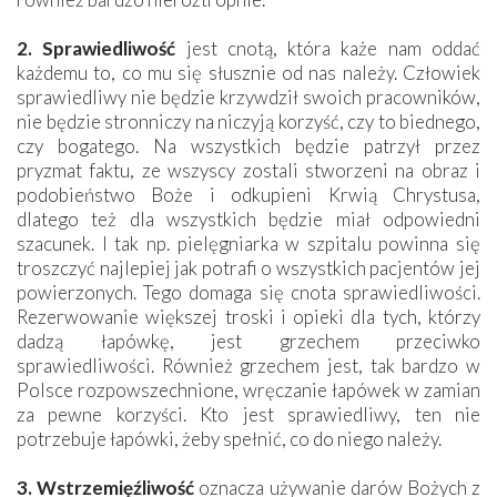
2. Sprawiedliwość
jest cnotą, która każe nam oddać
każdemu to, co mu się słusznie od nas należy. Człowiek
sprawiedliwy nie będzie krzywdził swoich pracowników,
nie będzie stronniczy na niczyją korzyść, czy to biednego,
czy bogatego. Na wszystkich będzie patrzył przez
pryzmat faktu, ze wszyscy zostali stworzeni na obraz i
podobieństwo Boże i odkupieni Krwią Chrystusa,
dlatego też dla wszystkich będzie miał odpowiedni
szacunek. I tak np. pielęgniarka w szpitalu powinna się
troszczyć najlepiej jak potrafi o wszystkich pacjentów jej
powierzonych. Tego domaga się cnota sprawiedliwości.
Rezerwowanie większej troski i opieki dla tych, którzy
dadzą łapówkę, jest grzechem przeciwko
sprawiedliwości. Również grzechem jest, tak bardzo w
Polsce rozpowszechnione, wręcza­nie łapówek w zamian
za pewne korzyści. Kto jest sprawiedliwy, ten nie
potrzebuje łapówki, żeby spełnić, co do niego należy.
3. Wstrzemięźliwość
oznacza używanie darów Bożych z