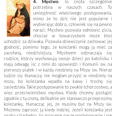
4. Męstwo
. To cnota szczególnie
potrzebna w naszych czasach. To
umiejętność właściwego postępowania,
mimo że to dziś nie jest popularne i
wybierając dobro, człowiek się na pewno
narazi. Męstwo pozwala odmówić picia,
chociaż w towarzystwie może ktoś
uchodzić za dziwaka. Pozwala dziewczynie zachować jej
godność, pomimo tego, że koleżanki mogą ją mieć za
zacofaną, niedzisiejszą. Męstwem odznaczają się
rodzice, którzy wychowują swoje dzieci po katolicku i
mają odwagę iść z nimi do spowiedzi i Komunii św. na
pierwszy piątek i w każdą niedzielę na Mszę św. Nieraz
ludzie się tłumaczą: nie mogłam przyjść w niedzielę na
mszę, bo koleżanka wpadła na kawę i trochę się
zasiedziała. Takie postępowanie to zwykle tchórzostwo, a
więc przeciwieństwo męstwa. Kiedy chcemy postąpić
zgodnie z tą cnotą, delikatnie ale stanowczo przeprosimy
koleżankę, tłumacząc jej, że musimy być na Mszy św.
Możemy zaprosić ją kiedy indziej. Jeżeli koleżanka jest
osobą szlachetną, to zrozumie nasze postępowanie i nie