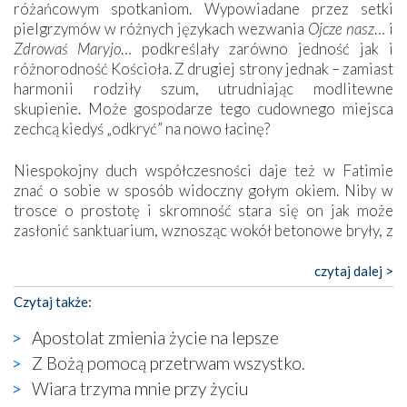
różańcowym spotkaniom. Wypowiadane przez setki
pielgrzymów w różnych językach wezwania
Ojcze nasz
… i
Zdrowaś Maryjo
… podkreślały zarówno jedność jak i
różnorodność Kościoła. Z drugiej strony jednak – zamiast
harmonii rodziły szum, utrudniając modlitewne
skupienie. Może gospodarze tego cudownego miejsca
zechcą kiedyś „odkryć” na nowo łacinę?
Niespokojny duch współczesności daje też w Fatimie
znać o sobie w sposób widoczny gołym okiem. Niby w
trosce o prostotę i skromność stara się on jak może
zasłonić sanktuarium, wznosząc wokół betonowe bryły, z
których niektóre nawet zostały poświęcone jako miejsca
katolickiego kultu. Tylko co wspólnego z żywą,
czytaj dalej >
autentyczną wiarą mogą mieć płaskie, szare bunkry albo
Czytaj także:
kaplice, w których Tabernakulum przypomina bardziej
skrzynkę na narzędzia? Albo co powiedzieć o ustawionym
Apostolat zmienia życie na lepsze
tuż przy nowej bazylice wielkim krzyżu, na którym
Z Bożą pomocą przetrwam wszystko.
zamiast Chrystusa umieszczono dziwaczną postać jakby
Wiara trzyma mnie przy życiu
wyjętą ze starożytnych hieroglifów? W kulturowym