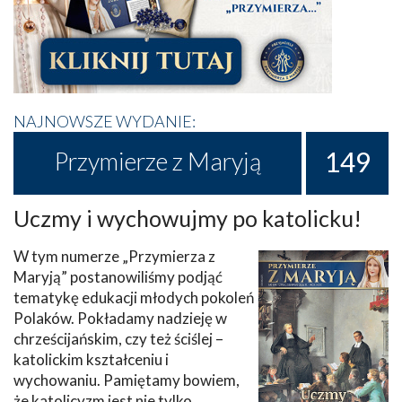
NAJNOWSZE WYDANIE:
149
Przymierze z Maryją
Uczmy i wychowujmy po katolicku!
W tym numerze „Przymierza z
Maryją” postanowiliśmy podjąć
tematykę edukacji młodych pokoleń
Polaków. Pokładamy nadzieję w
chrześcijańskim, czy też ściślej –
katolickim kształceniu i
wychowaniu. Pamiętamy bowiem,
że katolicyzm jest nie tylko