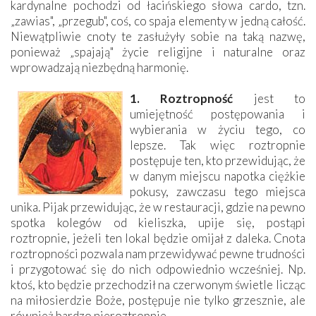
kardynalne pochodzi od łacińskiego słowa cardo, tzn.
„zawias", „przegub", coś, co spaja elementy w jedną całość.
Niewątpliwie cnoty te zasłużyły sobie na taką nazwę,
ponieważ „spajają" życie religijne i naturalne oraz
wprowadzają niezbędną harmonię.
1. Roztropność
jest to
umiejętność postępowania i
wybierania w życiu tego, co
lepsze. Tak więc roztropnie
postępuje ten, kto przewidując, że
w danym miejscu napotka ciężkie
pokusy, zawczasu tego miejsca
unika. Pijak przewidując, że w restauracji, gdzie na pewno
spotka kolegów od kieliszka, upije się, postąpi
roztropnie, jeżeli ten lokal będzie omijał z daleka. Cnota
roztropności pozwala nam przewidywać pewne trudności
i przygotować się do nich odpowiednio wcześniej. Np.
ktoś, kto będzie przechodził na czerwonym świetle licząc
na miłosierdzie Boże, postępuje nie tylko grzesznie, ale
również bardzo nieroztropnie.