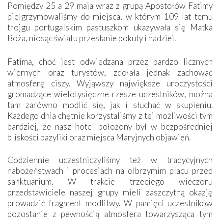
Pomiędzy 25 a 29 maja wraz z grupą Apostołów Fatimy
pielgrzymowaliśmy do miejsca, w którym 109 lat temu
trojgu portugalskim pastuszkom ukazywała się Matka
Boża, niosąc światu przesłanie pokuty i nadziei.
Fatima, choć jest odwiedzana przez bardzo licznych
wiernych oraz turystów, zdołała jednak zachować
atmosferę ciszy. Wyjąwszy największe uroczystości
gromadzące wielotysięczne rzesze uczestników, można
tam zarówno modlić się, jak i słuchać w skupieniu.
Każdego dnia chętnie korzystaliśmy z tej możliwości tym
bardziej, że nasz hotel położony był w bezpośredniej
bliskości bazyliki oraz miejsca Maryjnych objawień.
Codziennie uczestniczyliśmy też w tradycyjnych
nabożeństwach i procesjach na olbrzymim placu przed
sanktuarium. W trakcie trzeciego wieczoru
przedstawiciele naszej grupy mieli zaszczytną okazję
prowadzić fragment modlitwy. W pamięci uczestników
pozostanie z pewnością atmosfera towarzysząca tym