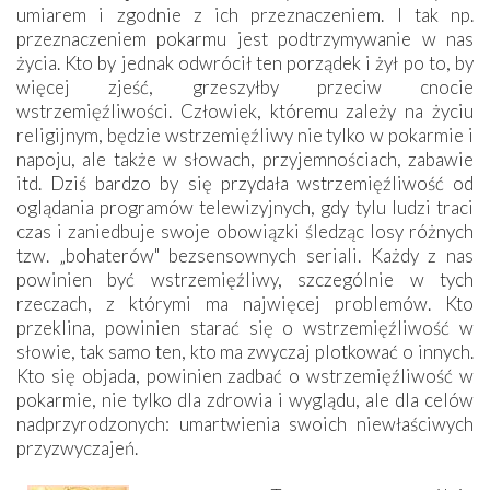
umiarem i zgodnie z ich przeznaczeniem. I tak np.
przeznaczeniem pokarmu jest podtrzymywanie w nas
życia. Kto by jednak odwrócił ten porządek i żył po to, by
więcej zjeść, grzeszyłby przeciw cnocie
wstrzemięźliwości. Człowiek, któremu zależy na życiu
religijnym, będzie wstrzemięźliwy nie tylko w pokarmie i
napoju, ale także w słowach, przyjemnościach, zabawie
itd. Dziś bardzo by się przydała wstrzemięźliwość od
oglądania programów telewizyjnych, gdy tylu ludzi traci
czas i zaniedbuje swoje obowiązki śledząc losy różnych
tzw. „bohaterów" bezsensownych seriali. Każdy z nas
powinien być wstrzemięźliwy, szczególnie w tych
rzeczach, z którymi ma najwięcej problemów. Kto
przeklina, powinien starać się o wstrzemięźliwość w
słowie, tak samo ten, kto ma zwyczaj plotkować o innych.
Kto się objada, powinien zadbać o wstrzemięźliwość w
pokarmie, nie tylko dla zdrowia i wyglądu, ale dla celów
nadprzyrodzonych: umartwienia swoich niewłaściwych
przyzwyczajeń.