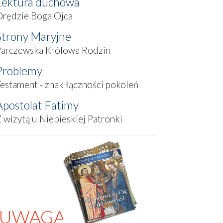
Lektura duchowa
Orędzie Boga Ojca
Strony Maryjne
Parczewska Królowa Rodzin
Problemy
estament - znak łączności pokoleń
Apostolat Fatimy
 wizytą u Niebieskiej Patronki
UWAGA!