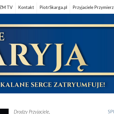
ZM TV
Kontakt
PiotrSkarga.pl
Przyjaciele Przymierz
Drodzy Przyjaciele,
SP