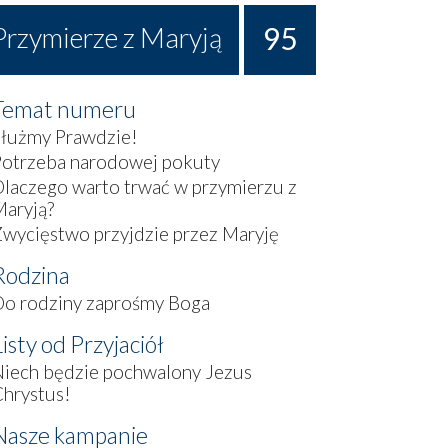
95
Przymierze z Maryją
Temat numeru
Służmy Prawdzie!
Potrzeba narodowej pokuty
laczego warto trwać w przymierzu z
aryją?
wycięstwo przyjdzie przez Maryję
Rodzina
Do rodziny zaprośmy Boga
Listy od Przyjaciół
iech będzie pochwalony Jezus
hrystus!
Nasze kampanie