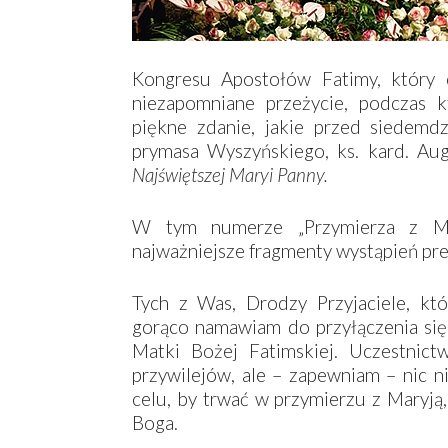
Kongresu Apostołów Fatimy, który 
niezapomniane przeżycie, podczas 
piękne zdanie, jakie przed siedemd
prymasa Wyszyńskiego, ks. kard. Au
Najświętszej Maryi Panny.
W tym numerze „Przymierza z Mar
najważniejsze fragmenty wystąpień pr
Tych z Was, Drodzy Przyjaciele, któ
gorąco namawiam do przyłączenia się 
Matki Bożej Fatimskiej. Uczestnic
przywilejów, ale – zapewniam – nic n
celu, by trwać w przymierzu z Maryją
Boga.