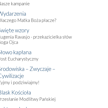
Nasze kampanie
Wydarzenia
laczego Matka Boża płacze?
Święte wzory
ugenia Ravasjo - przekazicielka słów
Boga Ojca
Słowo kapłana
ost Eucharystyczny
Środowiska – Zwyczaje –
Cywilizacje
yjmy i podziwiajmy!
Blask Kościoła
rzesłanie Modlitwy Pańskiej