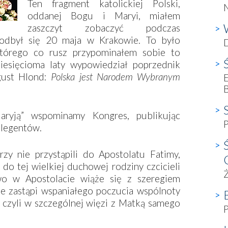
Ten fragment katolickiej Polski,
oddanej Bogu i Maryi, miałem
zaszczyt zobaczyć podczas
odbył się 20 maja w Krakowie. To było
D
którego co rusz przypominałem sobie to
ziesięcioma laty wypowiedział poprzednik
gust Hlond:
Polska jest Narodem Wybranym
E
yją” wspominamy Kongres, publikując
P
elegentów.
rzy nie przystąpili do Apostolatu Fatimy,
do tej wielkiej duchowej rodziny czcicieli
Ż
two w Apostolacie wiąże się z szeregiem
ie zastąpi wspaniałego poczucia wspólnoty
, czyli w szczególnej więzi z Matką samego
P