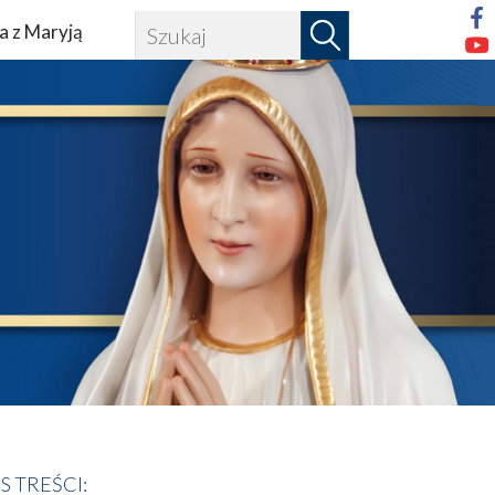
a z Maryją
IS TREŚCI: