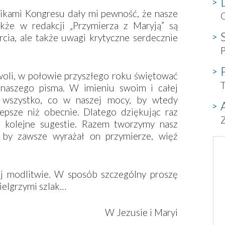
ikami Kongresu dały mi pewność, że nasze
akże w redakcji „Przymierza z Maryją” są
cia, ale także uwagi krytyczne serdecznie
zwoli, w połowie przyszłego roku świętować
T
aszego pisma. W imieniu swoim i całej
 wszystko, co w naszej mocy, by wtedy
lepsze niż obecnie. Dlatego dziękując raz
Z
o kolejne sugestie. Razem tworzymy nasz
 by zawsze wyrażał on przymierze, więź
j modlitwie. W sposób szczególny proszę
ielgrzymi szlak…
W Jezusie i Maryi