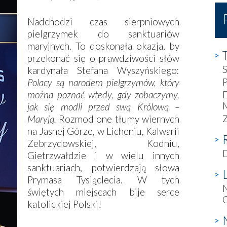
Nadchodzi czas sierpniowych
pielgrzymek do sanktuariów
maryjnych. To doskonała okazja, by
przekonać się o prawdziwości słów
kardynała Stefana Wyszyńskiego:
Polacy są narodem pielgrzymów, który
można poznać wtedy, gdy zobaczymy,
D
M
jak się modli przed swą Królową –
Z
Maryją.
Rozmodlone tłumy wiernych
na Jasnej Górze, w Licheniu, Kalwarii
Zebrzydowskiej, Kodniu,
Gietrzwałdzie i w wielu innych
sanktuariach, potwierdzają słowa
Prymasa Tysiąclecia. W tych
N
świętych miejscach bije serce
C
katolickiej Polski!