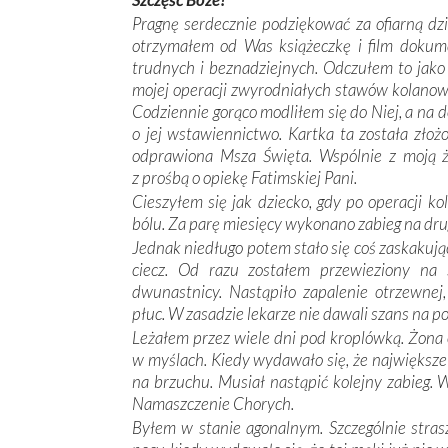
Pragnę serdecznie podziękować za ofiarną dzi
otrzymałem od Was książeczkę i film dokume
trudnych i beznadziejnych. Odczułem to jako
mojej operacji zwyrodniałych stawów kolanow
Codziennie gorąco modliłem się do Niej, a na 
o jej wstawiennictwo. Kartka ta została złoż
odprawiona Msza Święta. Wspólnie z moją ż
z prośbą o opiekę Fatimskiej Pani.
Cieszyłem się jak dziecko, gdy po operacji 
bólu. Za parę miesięcy wykonano zabieg na drug
Jednak niedługo potem stało się coś zaskakują
ciecz. Od razu zostałem przewieziony na 
dwunastnicy. Nastąpiło zapalenie otrzewnej
płuc. W zasadzie lekarze nie dawali szans na 
Leżałem przez wiele dni pod kroplówką. Żona 
w myślach. Kiedy wydawało się, że największe
na brzuchu. Musiał nastąpić kolejny zabieg.
Namaszczenie Chorych.
Byłem w stanie agonalnym. Szczególnie stras