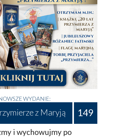
NOWSZE WYDANIE:
149
rzymierze z Maryją
my i wychowujmy po