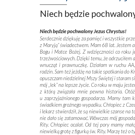
Niech będzie pochwalony
Niech będzie pochwalony Jezus Chrystus!
Serdecznie dziękuję za pamięć i wszystkie przes
z Maryją” świadectwem. Mam 68 lat. Jestem alko
Bogu i Matce Bożej. Z wdzięczności co roku 
trzeźwościowych. Dzięki temu, że odrzuciłem a
wnucząt i prawnuczkę. Działam w ruchu AA, o
rodzin. Sam też jeżdżę na takie spotkania do K
opuszczam niedzielnej Mszy Świętej i staram si
mój „lek” na lepsze życie. Co roku w maju jes
z którą związała mnie pewna historia. Otó
u zaprzyjaźnionego gospodarza. Mamy tam ko
świadkiem groźnego wypadku. Chłopiec z Czech
i lekarz stwierdził, że są niewielkie szanse na 
nie dało się zatamować. Wówczas mój gospodarz,
Rity. Chłopiec ocalał. Od tej pory mamy mał
niewielką grotę z figurką św. Rity. Marzę też o 