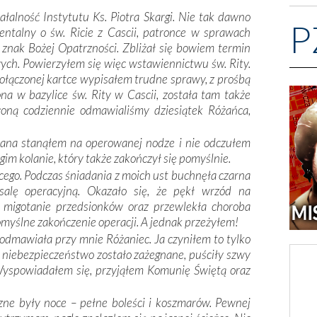
ałalność Instytutu Ks. Piotra Skargi. Nie tak dawno
P
ntalny o św. Ricie z Cascii, patronce w sprawach
 znak Bożej Opatrzności. Zbliżał się bowiem termin
ych. Powierzyłem się więc wstawiennictwu św. Rity.
dołączonej kartce wypisałem trudne sprawy, z prośbą
ona w bazylice św. Rity w Cascii, została tam także
oną codziennie odmawialiśmy dziesiątek Różańca,
kolana stanąłem na operowanej nodze i nie odczułem
im kolanie, który także zakończył się pomyślnie.
cego. Podczas śniadania z moich ust buchnęła czarna
salę operacyjną. Okazało się, że pękł wrzód na
, migotanie przedsionków oraz przewlekła choroba
pomyślne zakończenie operacji. A jednak przeżyłem!
odmawiała przy mnie Różaniec. Ja czyniłem to tylko
 niebezpieczeństwo zostało zażegnane, puściły szwy
 Wyspowiadałem się, przyjąłem Komunię Świętą oraz
zne były noce – pełne boleści i koszmarów. Pewnej