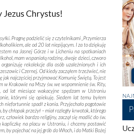
 Jezus Chrystus!
yłki. Pragnę podzielić się z czytelnikami „Przymierza
holikiem, ale od 20 lat niepijącym. I za to dziękuję
jestem na Jasnej Górze i w Licheniu na spotkaniach
lkohol, mam wspaniałą rodzinę, dwoje dzieci, czworo
rganizuję rekolekcje dla osób uzależnionych i ich
rzeszowic i Czernej. Od kiedy zacząłem trzeźwieć, nie
ę jak najczęściej przyjmować Komunię Świętą. To jest
tem w Krakowie na Mszy św. we wspomnienie św. Rity,
ż, od lat miesiące wakacyjne spędzam w Ustroniu
NAJ
nie, którymi się opiekuję. Siedem lat temu byłem
 niefortunnie spadł z konia. Przyjechało pogotowie
P
to, by chłopak przeżył – miał rozległy krwotok, którego
 człowiek bardzo religijny, zaczął się modlić do św.
ą kapliczkę na placu w Ustroniu, i chcemy postawić
Ucz
tym, by pojechać na jej grób do Włoch, i do Matki Bożej