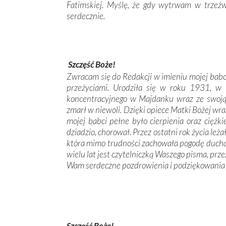
Fatimskiej. Myślę, że gdy wytrwam w trzeźw
serdecznie.
Szczęść Boże!
Zwracam się do Redakcji w imieniu mojej babci
przeżyciami. Urodziła się w roku 1931, w 
koncentracyjnego w Majdanku wraz ze swoją
zmarł w niewoli. Dzięki opiece Matki Bożej wr
mojej babci pełne było cierpienia oraz ciężkie
dziadzio, chorował. Przez ostatni rok życia le
która mimo trudności zachowała pogodę duch
wielu lat jest czytelniczką Waszego pisma, prze
Wam serdeczne pozdrowienia i podziękowania 
Szczęść Boże!