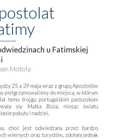
postolat
atimy
dwiedzinach u Fatimskiej
i
an Motoła
ędzy 25 a 29 maja wraz z grupą Apostołów
my pielgrzymowaliśmy do miejsca, w którym
lat temu trojgu portugalskim pastuszkom
ywała się Matka Boża, niosąc światu
łanie pokuty i nadziei.
ma, choć jest odwiedzana przez bardzo
ych wiernych oraz turystów, zdołała jednak