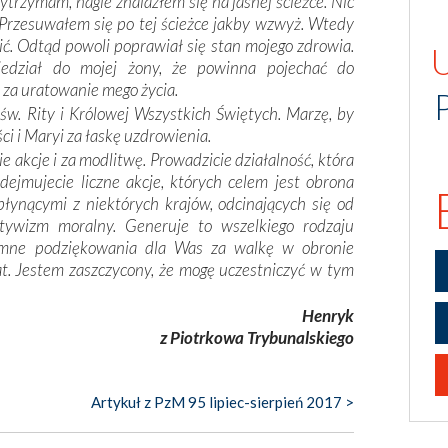
wytrzymam, nagle znalazłem się na jasnej ścieżce. Nic
. Przesuwałem się po tej ścieżce jakby wzwyż. Wtedy
ić. Odtąd powoli poprawiał się stan mojego zdrowia.
iedział do mojej żony, że powinna pojechać do
 za uratowanie mego życia.
w. Rity i Królowej Wszystkich Świętych. Marzę, by
i i Maryi za łaskę uzdrowienia.
 akcje i za modlitwę. Prowadzicie działalność, która
odejmujecie liczne akcje, których celem jest obrona
płynącymi z niektórych krajów, odcinających się od
latywizm moralny. Generuje to wszelkiego rodzaju
gromne podziękowania dla Was za walkę w obronie
at. Jestem zaszczycony, że mogę uczestniczyć w tym
Henryk
z Piotrkowa Trybunalskiego
Artykuł z PzM 95 lipiec-sierpień 2017 >