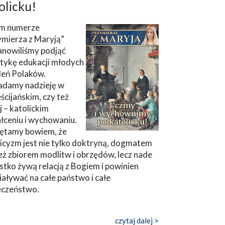
olicku!
m numerze
ymierza z Maryją”
anowiliśmy podjąć
tykę edukacji młodych
leń Polaków.
adamy nadzieję w
ścijańskim, czy też
ej – katolickim
łceniu i wychowaniu.
ętamy bowiem, że
icyzm jest nie tylko doktryną, dogmatem
eż zbiorem modlitw i obrzędów, lecz nade
tko żywą relacją z Bogiem i powinien
aływać na całe państwo i całe
eczeństwo.
czytaj dalej >