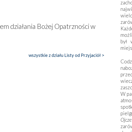
zac
naj
wiel
zarów
wem działania Bożej Opatrzności w
Każd
możli
był 
miej
wszystkie z działu Listy od Przyjaciół >
Codzi
nabo
prze
wiec
zaszc
W pa
atmo
spo
piel
Ojcz
zarów