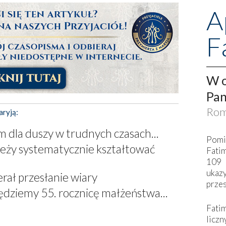
A
F
W o
Pan
Rom
aryją:
 dla duszy w trudnych czasach...
Pomi
leży systematycznie kształtować
Fati
109 
ukaz
rał przesłanie wiary
przes
dziemy 55. rocznicę małżeństwa...
Fati
liczn