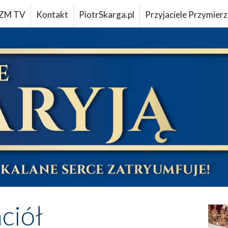
ZM TV
Kontakt
PiotrSkarga.pl
Przyjaciele Przymierz
aciół