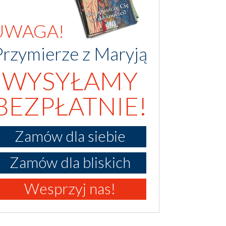
UWAGA!
Przymierze z Maryją
WYSYŁAMY
BEZPŁATNIE!
Zamów dla siebie
Zamów dla bliskich
Wesprzyj nas!