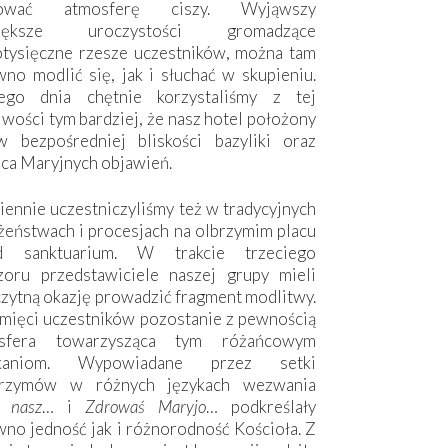
hować atmosferę ciszy. Wyjąwszy
większe uroczystości gromadzące
otysięczne rzesze uczestników, można tam
no modlić się, jak i słuchać w skupieniu.
ego dnia chętnie korzystaliśmy z tej
wości tym bardziej, że nasz hotel położony
w bezpośredniej bliskości bazyliki oraz
sca Maryjnych objawień.
ennie uczestniczyliśmy też w tradycyjnych
żeństwach i procesjach na olbrzymim placu
d sanktuarium. W trakcie trzeciego
zoru przedstawiciele naszej grupy mieli
zytną okazję prowadzić fragment modlitwy.
mięci uczestników pozostanie z pewnością
sfera towarzysząca tym różańcowym
tkaniom. Wypowiadane przez setki
grzymów w różnych językach wezwania
e nasz
… i
Zdrowaś Maryjo
… podkreślały
no jedność jak i różnorodność Kościoła. Z