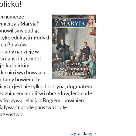
olicku!
m numerze
ymierza z Maryją”
anowiliśmy podjąć
tykę edukacji młodych
leń Polaków.
adamy nadzieję w
ścijańskim, czy też
ej – katolickim
łceniu i wychowaniu.
ętamy bowiem, że
icyzm jest nie tylko doktryną, dogmatem
eż zbiorem modlitw i obrzędów, lecz nade
tko żywą relacją z Bogiem i powinien
aływać na całe państwo i całe
eczeństwo.
czytaj dalej >