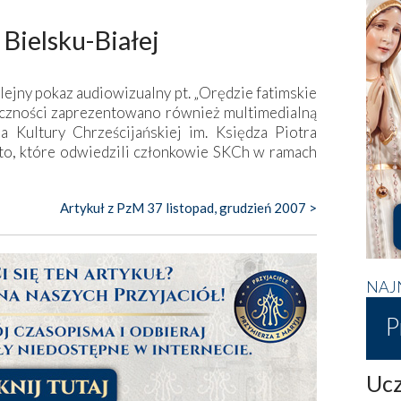
Bielsku-Białej
kolejny pokaz audiowizualny pt. „Orędzie fatimskie
bliczności zaprezentowano również multimedialną
a Kultury Chrześcijańskiej im. Księdza Piotra
asto, które odwiedzili członkowie SKCh w ramach
Artykuł z PzM 37 listopad, grudzień 2007 >
NAJ
P
Ucz