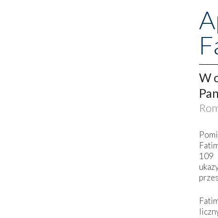
A
F
W o
Pan
Rom
Pomi
Fati
109 
ukaz
przes
Fati
liczn