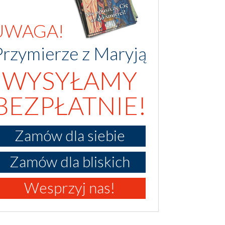
UWAGA!
Przymierze z Maryją
WYSYŁAMY
BEZPŁATNIE!
Zamów dla siebie
Zamów dla bliskich
Wesprzyj nas!