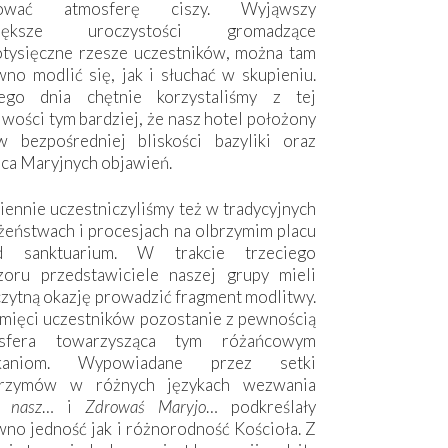
hować atmosferę ciszy. Wyjąwszy
większe uroczystości gromadzące
otysięczne rzesze uczestników, można tam
no modlić się, jak i słuchać w skupieniu.
ego dnia chętnie korzystaliśmy z tej
wości tym bardziej, że nasz hotel położony
w bezpośredniej bliskości bazyliki oraz
sca Maryjnych objawień.
ennie uczestniczyliśmy też w tradycyjnych
żeństwach i procesjach na olbrzymim placu
d sanktuarium. W trakcie trzeciego
zoru przedstawiciele naszej grupy mieli
zytną okazję prowadzić fragment modlitwy.
mięci uczestników pozostanie z pewnością
sfera towarzysząca tym różańcowym
tkaniom. Wypowiadane przez setki
grzymów w różnych językach wezwania
e nasz
… i
Zdrowaś Maryjo
… podkreślały
no jedność jak i różnorodność Kościoła. Z