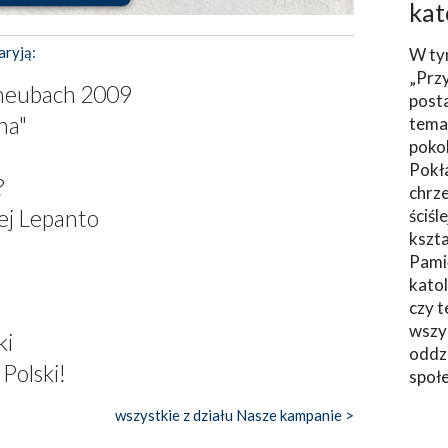
kat
aryją:
W ty
„Prz
nheubach 2009
post
na"
tema
poko
Pokł
?
chrze
iej Lepanto
ściśl
kszta
Pami
katol
czy t
wszys
ki
oddzi
Polski!
społ
wszystkie z działu Nasze kampanie >