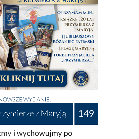
NOWSZE WYDANIE:
149
rzymierze z Maryją
my i wychowujmy po