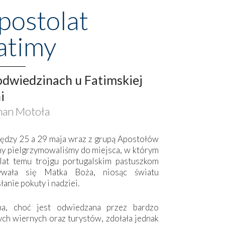
postolat
atimy
dwiedzinach u Fatimskiej
i
an Motoła
ędzy 25 a 29 maja wraz z grupą Apostołów
my pielgrzymowaliśmy do miejsca, w którym
lat temu trojgu portugalskim pastuszkom
ywała się Matka Boża, niosąc światu
łanie pokuty i nadziei.
ma, choć jest odwiedzana przez bardzo
ych wiernych oraz turystów, zdołała jednak