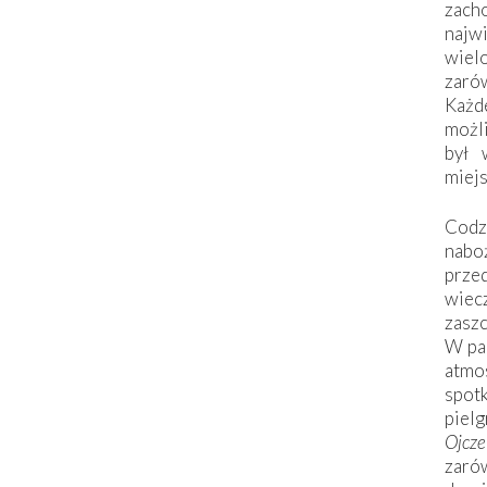
zac
naj
wiel
zarów
Każd
możli
był 
miej
Codzi
nabo
prze
wiec
zaszc
W pa
atmo
spo
piel
Ojcz
zarów