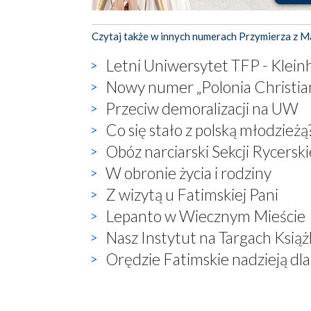
Czytaj także w innych numerach Przymierza z M
Letni Uniwersytet TFP - Klei
Nowy numer „Polonia Christia
Przeciw demoralizacji na UW
Co się stało z polską młodzieżą
Obóz narciarski Sekcji Rycersk
W obronie życia i rodziny
Z wizytą u Fatimskiej Pani
Lepanto w Wiecznym Mieście
Nasz Instytut na Targach Książ
Orędzie Fatimskie nadzieją dla 