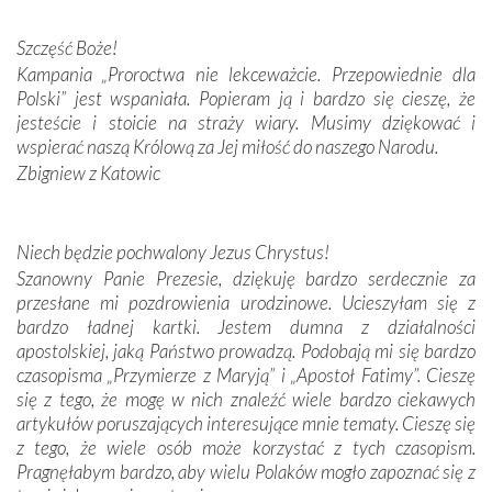
Darczyńców w ramach akcji „Twoje światło w Fatimie”.
Podczas tej kilkudniowej wyprawy na każdym kroku
Szczęść Boże!
spotykaliśmy się z serdeczną otwartością
Kampania „Proroctwa nie lekceważcie. Przepowiednie dla
Portugalczyków. Podziwialiśmy ich ludową sztukę i
Polski” jest wspaniała. Popieram ją i bardzo się cieszę, że
zwyczaje. Mimo że nasze kraje są od siebie bardzo
jesteście i stoicie na straży wiary. Musimy dziękować i
oddalone, w żaden sposób nie czuliśmy się obco.
wspierać naszą Królową za Jej miłość do naszego Narodu.
Sprawiła to oczywiście sama Matka Boża, ale też
Zbigniew z Katowic
kulturowa bliskość biorąca swój początek w naszej
wspólnej wierze. Podczas wyjazdów do historycznych
miejsc, które znalazły się na trasie naszej pielgrzymki,
Niech będzie pochwalony Jezus Chrystus!
mieliśmy okazję przekonać się, że Maryja swoją opieką
Szanowny Panie Prezesie, dziękuję bardzo serdecznie za
otacza nie tylko nasz naród, lecz wszystkie nacje, które
przesłane mi pozdrowienia urodzinowe. Ucieszyłam się z
się Jej ufnie oddają, a także każdą osobę, która zawierza
bardzo ładnej kartki. Jestem dumna z działalności
Jej siebie oraz swych bliskich.
apostolskiej, jaką Państwo prowadzą. Podobają mi się bardzo
czasopisma „Przymierze z Maryją” i „Apostoł Fatimy”. Cieszę
Dzieje Portugalii to również historia wierności Bogu i
się z tego, że mogę w nich znaleźć wiele bardzo ciekawych
odstępstw, także w życiu władców. Trudne momenty w
artykułów poruszających interesujące mnie tematy. Cieszę się
wymiarze tak osobistym, jak i zbiorowym, przypominają o
z tego, że wiele osób może korzystać z tych czasopism.
konieczności ciągłego zabiegania o własną duszę i o łaskę
Pragnęłabym bardzo, aby wielu Polaków mogło zapoznać się z
Opatrzności. Wierność przynosi pomyślność –