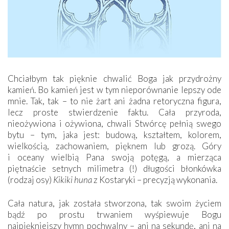
Chciałbym tak pięknie chwalić Boga jak przydrożny
kamień. Bo kamień jest w tym nieporównanie lepszy ode
mnie. Tak, tak – to nie żart ani żadna retoryczna figura,
lecz proste stwierdzenie faktu. Cała przyroda,
nieożywiona i ożywiona, chwali Stwórcę pełnią swego
bytu – tym, jaka jest: budową, kształtem, kolorem,
wielkością, zachowaniem, pięknem lub grozą. Góry
i oceany wielbią Pana swoją potęgą, a mierząca
piętnaście setnych milimetra (!) długości błonkówka
(rodzaj osy)
Kikiki huna
z Kostaryki – precyzją wykonania.
Cała natura, jak została stworzona, tak swoim życiem
bądź po prostu trwaniem wyśpiewuje Bogu
najpiękniejszy hymn pochwalny – ani na sekundę, ani na