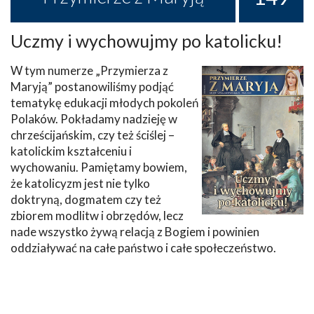
Uczmy i wychowujmy po katolicku!
W tym numerze „Przymierza z
Maryją” postanowiliśmy podjąć
tematykę edukacji młodych pokoleń
Polaków. Pokładamy nadzieję w
chrześcijańskim, czy też ściślej –
katolickim kształceniu i
wychowaniu. Pamiętamy bowiem,
że katolicyzm jest nie tylko
doktryną, dogmatem czy też
zbiorem modlitw i obrzędów, lecz
nade wszystko żywą relacją z Bogiem i powinien
oddziaływać na całe państwo i całe społeczeństwo.