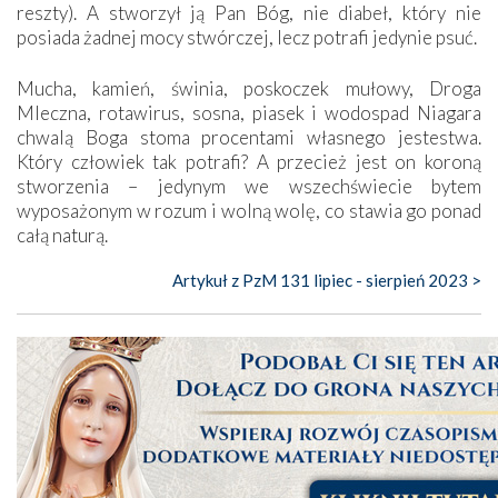
reszty). A stworzył ją Pan Bóg, nie diabeł, który nie
posiada żadnej mocy stwórczej, lecz potrafi jedynie psuć.
Mucha, kamień, świnia, poskoczek mułowy, Droga
Mleczna, rotawirus, sosna, piasek i wodospad Niagara
chwalą Boga stoma procentami własnego jestestwa.
Który człowiek tak potrafi? A przecież jest on koroną
stworzenia – jedynym we wszechświecie bytem
wyposażonym w rozum i wolną wolę, co stawia go ponad
całą naturą.
Artykuł z PzM 131 lipiec - sierpień 2023 >