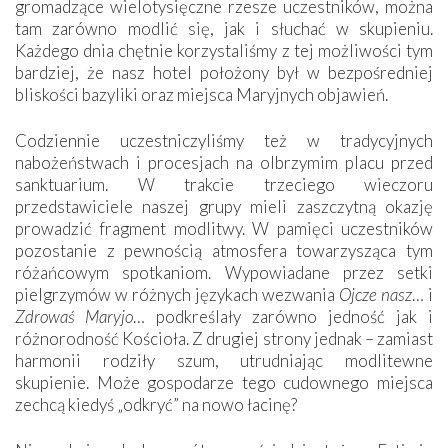
gromadzące wielotysięczne rzesze uczestników, można
tam zarówno modlić się, jak i słuchać w skupieniu.
Każdego dnia chętnie korzystaliśmy z tej możliwości tym
bardziej, że nasz hotel położony był w bezpośredniej
bliskości bazyliki oraz miejsca Maryjnych objawień.
Codziennie uczestniczyliśmy też w tradycyjnych
nabożeństwach i procesjach na olbrzymim placu przed
sanktuarium. W trakcie trzeciego wieczoru
przedstawiciele naszej grupy mieli zaszczytną okazję
prowadzić fragment modlitwy. W pamięci uczestników
pozostanie z pewnością atmosfera towarzysząca tym
różańcowym spotkaniom. Wypowiadane przez setki
pielgrzymów w różnych językach wezwania
Ojcze nasz
… i
Zdrowaś Maryjo
… podkreślały zarówno jedność jak i
różnorodność Kościoła. Z drugiej strony jednak – zamiast
harmonii rodziły szum, utrudniając modlitewne
skupienie. Może gospodarze tego cudownego miejsca
zechcą kiedyś „odkryć” na nowo łacinę?