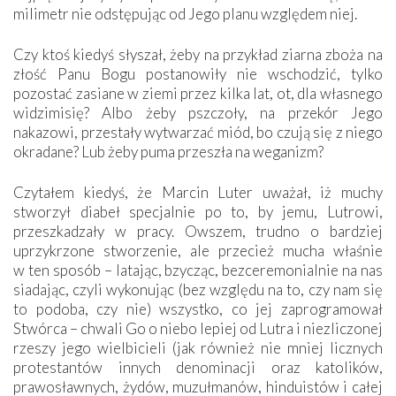
milimetr nie odstępując od Jego planu względem niej.
Czy ktoś kiedyś słyszał, żeby na przykład ziarna zboża na
złość Panu Bogu postanowiły nie wschodzić, tylko
pozostać zasiane w ziemi przez kilka lat, ot, dla własnego
widzimisię? Albo żeby pszczoły, na przekór Jego
nakazowi, przestały wytwarzać miód, bo czują się z niego
okradane? Lub żeby puma przeszła na weganizm?
Czytałem kiedyś, że Marcin Luter uważał, iż muchy
stworzył diabeł specjalnie po to, by jemu, Lutrowi,
przeszkadzały w pracy. Owszem, trudno o bardziej
uprzykrzone stworzenie, ale przecież mucha właśnie
w ten sposób – latając, bzycząc, bezceremonialnie na nas
siadając, czyli wykonując (bez względu na to, czy nam się
to podoba, czy nie) wszystko, co jej zaprogramował
Stwórca – chwali Go o niebo lepiej od Lutra i niezliczonej
rzeszy jego wielbicieli (jak również nie mniej licznych
protestantów innych denominacji oraz katolików,
prawosławnych, żydów, muzułmanów, hinduistów i całej