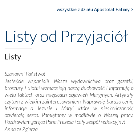
wszystkie z działu Apostolat Fatimy >
Nasze pielgrzymkowe wyprawy, których celem były
wspaniałe klasztory w miasteczku Alcobaça czy w Batalhi,
przeniosły nas do czasów, gdy świątynie bez wątpienia
Listy od Przyjaciół
wznoszono na chwałę Bożą, na przykład – w podzięce za
Opatrznościową pomoc w wygranej bitwie o
niepodległość kraju. Zachwyt budziła potężna, a zarazem
misterna architektura tych monumentalnych dzieł,
Listy
wspaniałe zdobienia, dbałość ich twórców o detale,
połączenie talentów z wytrwałością i pracowitością
Szanowni Państwo!
budowniczych.
Jesteście wspaniali! Wasze wydawnictwa oraz gazetki,
broszury i ulotki wzmacniają naszą duchowość i informują o
Podążyliśmy też śladami fatimskich wizjonerów – Łucji
wielu faktach oraz miejscach objawień Maryjnych. Artykuły
dos Santos oraz świętych Hiacynty i Franciszka Marto.
czytam z wielkim zainteresowaniem. Naprawdę bardzo cenię
Modliliśmy się przy ich grobach. Odprawiliśmy Drogę
informacje o Jezusie i Maryi, które w nieskończoność
Krzyżową w ich rodzinnych stronach, odwiedziliśmy
otwierają serca. Pamiętamy w modlitwie o Waszej pracy.
domy, w których żyli.
Pozdrawiam gorąco Pana Prezesa i cały zespół redakcyjny!
Anna ze Zgierza
W miejscu objawień Matki Bożej zapaliliśmy świece
przywiezione wraz z intencjami powierzonymi nam przez