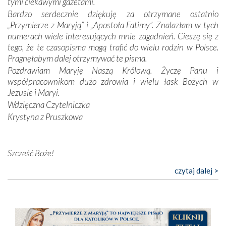
tymi ciekawymi gazetami.
przynajmniej w życiu duchowym. Odstępstwo owocuje
Bardzo serdecznie dziękuję za otrzymane ostatnio
nieszczęściem i śmiercią. Te uniwersalne prawdy
„Przymierze z Maryją” i „Apostoła Fatimy”. Znalazłam w tych
przychodziły na myśl, gdy słuchaliśmy opowieści
numerach wiele interesujących mnie zagadnień. Cieszę się z
przewodników o portugalskich monarchach i wodzach,
tego, że te czasopisma mogą trafić do wielu rodzin w Polsce.
zwycięskich bitwach i nieszczęśliwych losach grzesznych
Pragnęłabym dalej otrzymywać te pisma.
kochanków.
Pozdrawiam Maryję Naszą Królową. Życzę Panu i
współpracownikom dużo zdrowia i wielu łask Bożych w
Byli tym razem pośród Apostołów Fatimy reprezentanci
Jezusie i Maryi.
każdego spośród żyjących pokoleń. Najmłodszy uczestnik
Wdzięczna Czytelniczka
liczył sobie 13 lat, zaś senior, pan Zdzisław – już 94.
–
Krystyna z Pruszkowa
Całe życie marzyłem, by tu przyjechać
– przyznał w
rozmowie.
Nasza pielgrzymka nie byłaby tak bogata w duchową treść
Szczęść Boże!
bez obecności duszpasterza – księdza Krzysztofa.
Bardzo dziękuję za przysyłanie mi „Przymierza z Maryją”. Jest
czytaj dalej >
Oprócz zapewnienia nam możliwości codziennego
to pismo, które bardzo sobie cenię i szanuję. Redagujecie
wysłuchania Mszy Świętej, dawał on wyrazy swej
ciekawe artykuły. Zawsze czekam na nowe numery i pragnę
niezwykłej czci dla Matki Bożej śpiewem
Godzinek
i
poinformować, że zawsze będę Was wspierać. Niech Pan Bóg
pięknych pieśni.
nas prowadzi!
Barbara