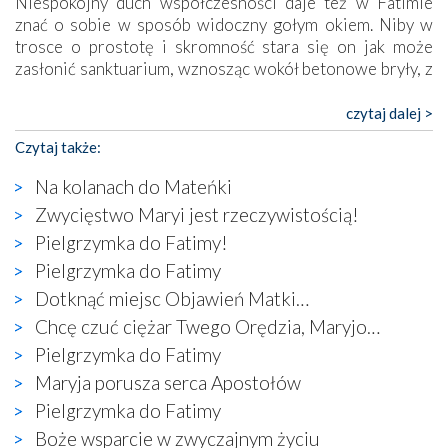
Niespokojny duch współczesności daje też w Fatimie
znać o sobie w sposób widoczny gołym okiem. Niby w
trosce o prostotę i skromność stara się on jak może
zasłonić sanktuarium, wznosząc wokół betonowe bryły, z
których niektóre nawet zostały poświęcone jako miejsca
katolickiego kultu. Tylko co wspólnego z żywą,
czytaj dalej >
autentyczną wiarą mogą mieć płaskie, szare bunkry albo
Czytaj także:
kaplice, w których Tabernakulum przypomina bardziej
skrzynkę na narzędzia? Albo co powiedzieć o ustawionym
Na kolanach do Mateńki
tuż przy nowej bazylice wielkim krzyżu, na którym
Zwycięstwo Maryi jest rzeczywistością!
zamiast Chrystusa umieszczono dziwaczną postać jakby
Pielgrzymka do Fatimy!
wyjętą ze starożytnych hieroglifów? W kulturowym
kontekście naszych czasów to raczej karykatura niż godny
Pielgrzymka do Fatimy
wizerunek Zbawiciela…
Dotknąć miejsc Objawień Matki…
Zatem nawet w bezpośrednim otoczeniu sanktuarium
Chcę czuć ciężar Twego Orędzia, Maryjo…
naocznie przekonaliśmy się, że wewnątrz Kościoła toczy
Pielgrzymka do Fatimy
się ogromna walka o kształt katolicyzmu i o serca
wierzących. Do czego to zmaganie może prowadzić,
Maryja porusza serca Apostołów
widzieliśmy w urokliwym, niewielkim mieście Obidos,
Pielgrzymka do Fatimy
gdzie w miejscu dawnego kościoła działa dzisiaj…
Boże wsparcie w zwyczajnym życiu
księgarnia.