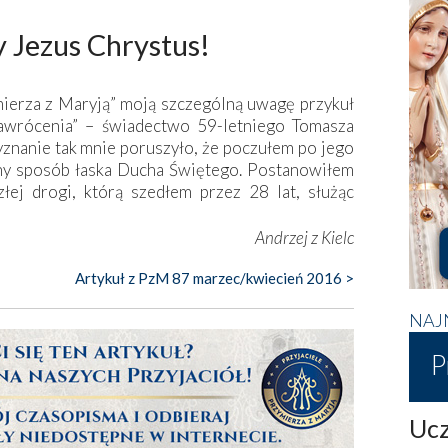
 Jezus Chrystus!
ierza z Maryją” moją szczególną uwagę przykuł
nawrócenia” – świadectwo 59-letniego Tomasza
znanie tak mnie poruszyło, że poczułem po jego
wny sposób łaska Ducha Świętego. Postanowiłem
łej drogi, którą szedłem przez 28 lat, służąc
Andrzej z Kielc
Artykuł z PzM 87 marzec/kwiecień 2016 >
NAJ
P
Ucz