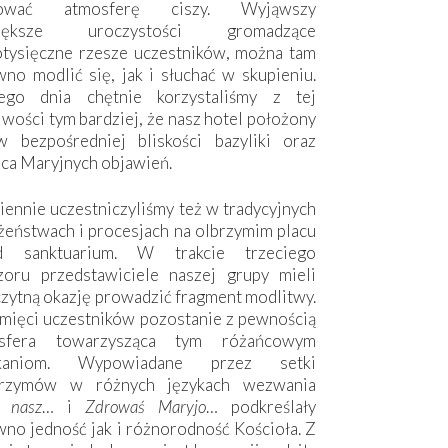
hować atmosferę ciszy. Wyjąwszy
większe uroczystości gromadzące
otysięczne rzesze uczestników, można tam
no modlić się, jak i słuchać w skupieniu.
ego dnia chętnie korzystaliśmy z tej
wości tym bardziej, że nasz hotel położony
w bezpośredniej bliskości bazyliki oraz
sca Maryjnych objawień.
ennie uczestniczyliśmy też w tradycyjnych
żeństwach i procesjach na olbrzymim placu
d sanktuarium. W trakcie trzeciego
zoru przedstawiciele naszej grupy mieli
zytną okazję prowadzić fragment modlitwy.
mięci uczestników pozostanie z pewnością
sfera towarzysząca tym różańcowym
tkaniom. Wypowiadane przez setki
grzymów w różnych językach wezwania
e nasz
… i
Zdrowaś Maryjo
… podkreślały
no jedność jak i różnorodność Kościoła. Z