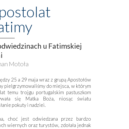
postolat
atimy
dwiedzinach u Fatimskiej
i
an Motoła
ędzy 25 a 29 maja wraz z grupą Apostołów
my pielgrzymowaliśmy do miejsca, w którym
lat temu trojgu portugalskim pastuszkom
ywała się Matka Boża, niosąc światu
łanie pokuty i nadziei.
ma, choć jest odwiedzana przez bardzo
ych wiernych oraz turystów, zdołała jednak