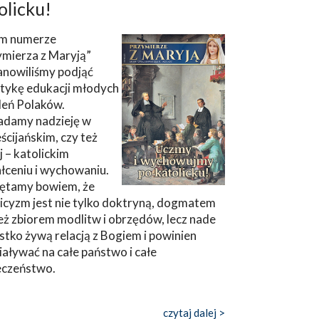
olicku!
m numerze
ymierza z Maryją”
anowiliśmy podjąć
tykę edukacji młodych
leń Polaków.
adamy nadzieję w
ścijańskim, czy też
ej – katolickim
łceniu i wychowaniu.
ętamy bowiem, że
icyzm jest nie tylko doktryną, dogmatem
eż zbiorem modlitw i obrzędów, lecz nade
tko żywą relacją z Bogiem i powinien
aływać na całe państwo i całe
eczeństwo.
czytaj dalej >