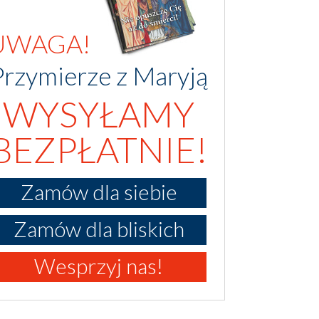
UWAGA!
Przymierze z Maryją
WYSYŁAMY
BEZPŁATNIE!
Zamów dla siebie
Zamów dla bliskich
Wesprzyj nas!