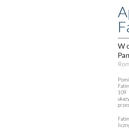
A
F
W o
Pan
Rom
Pomi
Fati
109 
ukaz
przes
Fati
liczn