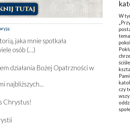
kat
W ty
„Prz
aryją:
post
tema
torią, jaka mnie spotkała
poko
wiele osób (…)
Pokł
chrze
ściśl
wem działania Bożej Opatrzności w
kszta
Pami
katol
 najbliższych...
czy t
wszys
s Chrystus!
oddzi
społ
ystii