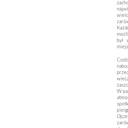
zac
naj
wiel
zarów
Każd
możli
był 
miej
Codzi
nabo
prze
wiec
zaszc
W pa
atmo
spo
piel
Ojcz
zarów