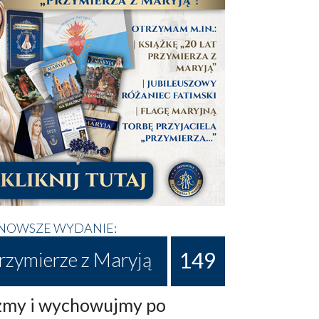
NOWSZE WYDANIE:
149
rzymierze z Maryją
my i wychowujmy po