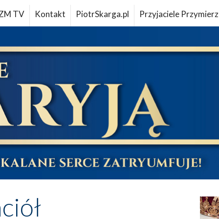
ZM TV
Kontakt
PiotrSkarga.pl
Przyjaciele Przymierz
aciół