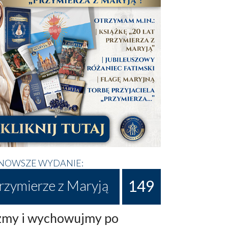
NOWSZE WYDANIE:
149
rzymierze z Maryją
my i wychowujmy po