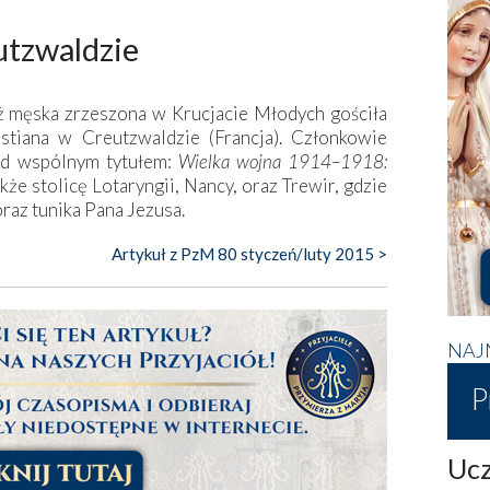
utzwaldzie
ż męska zrzeszona w Krucjacie Młodych gościła
stiana w Creutzwaldzie (Francja). Członkowie
od wspólnym tytułem:
Wielka wojna 1914–1918:
kże stolicę Lotaryngii, Nancy, oraz Trewir, gdzie
oraz tunika Pana Jezusa.
Artykuł z PzM 80 styczeń/luty 2015 >
NAJ
P
Ucz