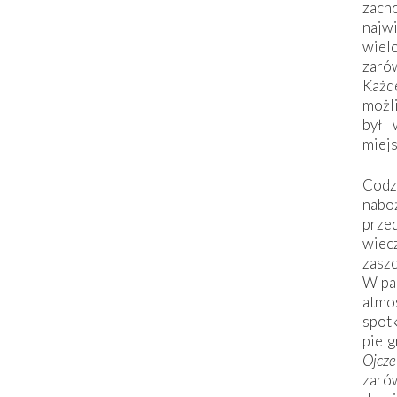
zac
naj
wiel
zarów
Każd
możli
był 
miej
Codzi
nabo
prze
wiec
zaszc
W pa
atmo
spo
piel
Ojcz
zarów