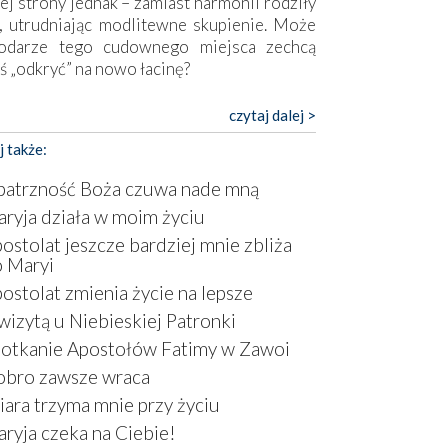
ej strony jednak – zamiast harmonii rodziły
, utrudniając modlitewne skupienie. Może
odarze tego cudownego miejsca zechcą
ś „odkryć” na nowo łacinę?
pokojny duch współczesności daje też w
czytaj dalej >
mie znać o sobie w sposób widoczny gołym
j także:
m. Niby w trosce o prostotę i skromność
a się on jak może zasłonić sanktuarium,
atrzność Boża czuwa nade mną
sząc wokół betonowe bryły, z których
ryja działa w moim życiu
óre nawet zostały poświęcone jako miejsca
ostolat jeszcze bardziej mnie zbliża
ickiego kultu. Tylko co wspólnego z żywą,
 Maryi
ntyczną wiarą mogą mieć płaskie, szare
ry albo kaplice, w których Tabernakulum
ostolat zmienia życie na lepsze
omina bardziej skrzynkę na narzędzia? Albo
wizytą u Niebieskiej Patronki
owiedzieć o ustawionym tuż przy nowej
otkanie Apostołów Fatimy w Zawoi
lice wielkim krzyżu, na którym zamiast
bro zawsze wraca
stusa umieszczono dziwaczną postać jakby
tą ze starożytnych hieroglifów? W
ara trzyma mnie przy życiu
rowym kontekście naszych czasów to raczej
ryja czeka na Ciebie!
atura niż godny wizerunek Zbawiciela…