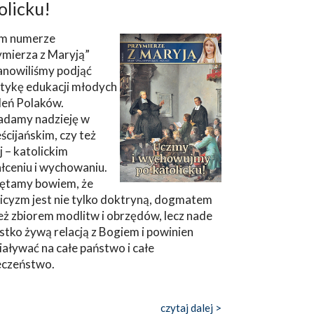
olicku!
m numerze
ymierza z Maryją”
anowiliśmy podjąć
tykę edukacji młodych
leń Polaków.
adamy nadzieję w
ścijańskim, czy też
ej – katolickim
łceniu i wychowaniu.
ętamy bowiem, że
icyzm jest nie tylko doktryną, dogmatem
eż zbiorem modlitw i obrzędów, lecz nade
tko żywą relacją z Bogiem i powinien
aływać na całe państwo i całe
eczeństwo.
czytaj dalej >