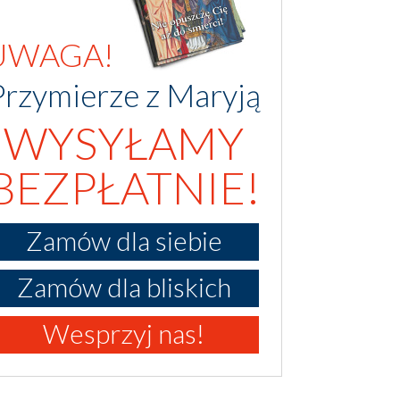
UWAGA!
Przymierze z Maryją
WYSYŁAMY
BEZPŁATNIE!
Zamów dla siebie
Zamów dla bliskich
Wesprzyj nas!