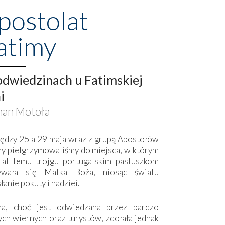
postolat
atimy
dwiedzinach u Fatimskiej
i
an Motoła
ędzy 25 a 29 maja wraz z grupą Apostołów
my pielgrzymowaliśmy do miejsca, w którym
lat temu trojgu portugalskim pastuszkom
ywała się Matka Boża, niosąc światu
łanie pokuty i nadziei.
ma, choć jest odwiedzana przez bardzo
ych wiernych oraz turystów, zdołała jednak