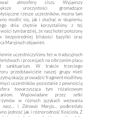
hować atmosferę ciszy. Wyjąwszy
większe uroczystości gromadzące
otysięczne rzesze uczestników, można tam
no modlić się, jak i słuchać w skupieniu.
ego dnia chętnie korzystaliśmy z tej
wości tym bardziej, że nasz hotel położony
w bezpośredniej bliskości bazyliki oraz
sca Maryjnych objawień.
ennie uczestniczyliśmy też w tradycyjnych
żeństwach i procesjach na olbrzymim placu
d sanktuarium. W trakcie trzeciego
zoru przedstawiciele naszej grupy mieli
zytną okazję prowadzić fragment modlitwy.
mięci uczestników pozostanie z pewnością
sfera towarzysząca tym różańcowym
tkaniom. Wypowiadane przez setki
grzymów w różnych językach wezwania
e nasz
… i
Zdrowaś Maryjo
… podkreślały
no jedność jak i różnorodność Kościoła. Z