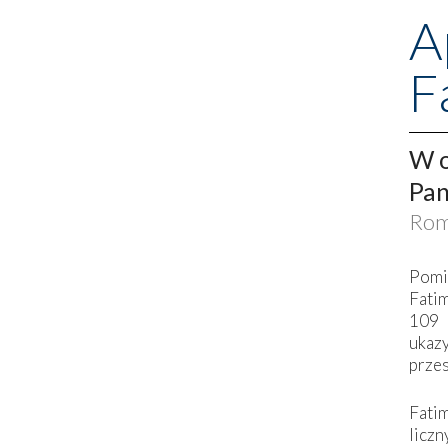
A
F
W o
Pan
Rom
Pomi
Fati
109 
ukaz
przes
Fati
liczn