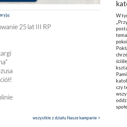
kat
aryją:
W ty
„Prz
wanie 25 lat III RP
post
tema
poko
Pokł
kargi
chrze
na”
ściśl
kszta
ezusa
Pami
ciół!
katol
czy t
wszys
linie
oddzi
społ
wszystkie z działu Nasze kampanie >