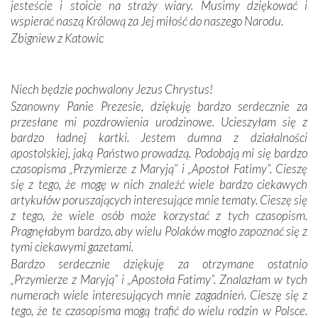
jesteście i stoicie na straży wiary. Musimy dziękować i
Portugalczyków. Podziwialiśmy ich ludową sztukę i
wspierać naszą Królową za Jej miłość do naszego Narodu.
zwyczaje. Mimo że nasze kraje są od siebie bardzo
oddalone, w żaden sposób nie czuliśmy się obco.
Zbigniew z Katowic
Sprawiła to oczywiście sama Matka Boża, ale też
kulturowa bliskość biorąca swój początek w naszej
wspólnej wierze. Podczas wyjazdów do historycznych
Niech będzie pochwalony Jezus Chrystus!
miejsc, które znalazły się na trasie naszej pielgrzymki,
Szanowny Panie Prezesie, dziękuję bardzo serdecznie za
mieliśmy okazję przekonać się, że Maryja swoją opieką
przesłane mi pozdrowienia urodzinowe. Ucieszyłam się z
otacza nie tylko nasz naród, lecz wszystkie nacje, które
bardzo ładnej kartki. Jestem dumna z działalności
się Jej ufnie oddają, a także każdą osobę, która zawierza
apostolskiej, jaką Państwo prowadzą. Podobają mi się bardzo
Jej siebie oraz swych bliskich.
czasopisma „Przymierze z Maryją” i „Apostoł Fatimy”. Cieszę
się z tego, że mogę w nich znaleźć wiele bardzo ciekawych
Dzieje Portugalii to również historia wierności Bogu i
artykułów poruszających interesujące mnie tematy. Cieszę się
odstępstw, także w życiu władców. Trudne momenty w
z tego, że wiele osób może korzystać z tych czasopism.
wymiarze tak osobistym, jak i zbiorowym, przypominają o
Pragnęłabym bardzo, aby wielu Polaków mogło zapoznać się z
konieczności ciągłego zabiegania o własną duszę i o łaskę
tymi ciekawymi gazetami.
Opatrzności. Wierność przynosi pomyślność –
Bardzo serdecznie dziękuję za otrzymane ostatnio
przynajmniej w życiu duchowym. Odstępstwo owocuje
„Przymierze z Maryją” i „Apostoła Fatimy”. Znalazłam w tych
nieszczęściem i śmiercią. Te uniwersalne prawdy
numerach wiele interesujących mnie zagadnień. Cieszę się z
przychodziły na myśl, gdy słuchaliśmy opowieści
tego, że te czasopisma mogą trafić do wielu rodzin w Polsce.