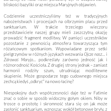
bliskości bazyliki oraz miejsca Maryjnych objawień.
Codziennie uczestniczyliśmy też w tradycyjnych
nabożeństwach i procesjach na olbrzymim placu przed
sanktuarium. W trakcie trzeciego wieczoru
przedstawiciele naszej grupy mieli zaszczytną okazję
prowadzić fragment modlitwy. W pamięci uczestników
pozostanie z pewnością atmosfera towarzysząca tym
różańcowym spotkaniom. Wypowiadane przez setki
pielgrzymów w różnych językach wezwania
Ojcze nasz
… i
Zdrowaś Maryjo
… podkreślały zarówno jedność jak i
różnorodność Kościoła. Z drugiej strony jednak – zamiast
harmonii rodziły szum, utrudniając modlitewne
skupienie. Może gospodarze tego cudownego miejsca
zechcą kiedyś „odkryć” na nowo łacinę?
Niespokojny duch współczesności daje też w Fatimie
znać o sobie w sposób widoczny gołym okiem. Niby w
trosce o prostotę i skromność stara się on jak może
zasłonić sanktuarium, wznosząc wokół betonowe bryły, z