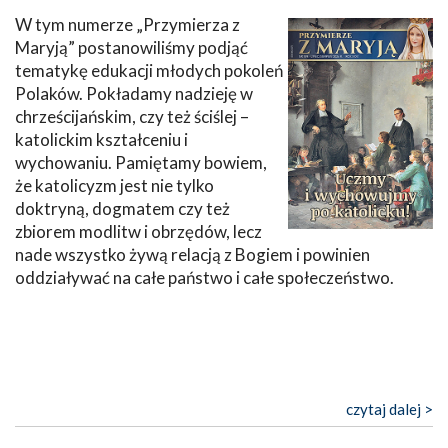
W tym numerze „Przymierza z
Maryją” postanowiliśmy podjąć
tematykę edukacji młodych pokoleń
Polaków. Pokładamy nadzieję w
chrześcijańskim, czy też ściślej –
katolickim kształceniu i
wychowaniu. Pamiętamy bowiem,
że katolicyzm jest nie tylko
doktryną, dogmatem czy też
zbiorem modlitw i obrzędów, lecz
nade wszystko żywą relacją z Bogiem i powinien
oddziaływać na całe państwo i całe społeczeństwo.
czytaj dalej >