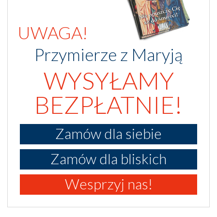
UWAGA!
Przymierze z Maryją
WYSYŁAMY
BEZPŁATNIE!
Zamów dla siebie
Zamów dla bliskich
Wesprzyj nas!