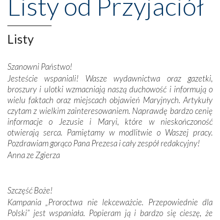
Listy od Przyjaciół
przeniosły nas do czasów, gdy świątynie bez wątpienia
wznoszono na chwałę Bożą, na przykład – w podzięce za
Opatrznościową pomoc w wygranej bitwie o
Listy
niepodległość kraju. Zachwyt budziła potężna, a zarazem
misterna architektura tych monumentalnych dzieł,
wspaniałe zdobienia, dbałość ich twórców o detale,
Szanowni Państwo!
połączenie talentów z wytrwałością i pracowitością
Jesteście wspaniali! Wasze wydawnictwa oraz gazetki,
budowniczych.
broszury i ulotki wzmacniają naszą duchowość i informują o
wielu faktach oraz miejscach objawień Maryjnych. Artykuły
Podążyliśmy też śladami fatimskich wizjonerów – Łucji
czytam z wielkim zainteresowaniem. Naprawdę bardzo cenię
dos Santos oraz świętych Hiacynty i Franciszka Marto.
informacje o Jezusie i Maryi, które w nieskończoność
Modliliśmy się przy ich grobach. Odprawiliśmy Drogę
otwierają serca. Pamiętamy w modlitwie o Waszej pracy.
Krzyżową w ich rodzinnych stronach, odwiedziliśmy
Pozdrawiam gorąco Pana Prezesa i cały zespół redakcyjny!
domy, w których żyli.
Anna ze Zgierza
W miejscu objawień Matki Bożej zapaliliśmy świece
przywiezione wraz z intencjami powierzonymi nam przez
Szczęść Boże!
Darczyńców w ramach akcji „Twoje światło w Fatimie”.
Kampania „Proroctwa nie lekceważcie. Przepowiednie dla
Podczas tej kilkudniowej wyprawy na każdym kroku
Polski” jest wspaniała. Popieram ją i bardzo się cieszę, że
spotykaliśmy się z serdeczną otwartością