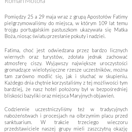
Roman Motoła
Pomiędzy 25 a 29 maja wraz z grupą Apostołów Fatimy
pielgrzymowaliśmy do miejsca, w którym 109 lat temu
trojgu portugalskim pastuszkom ukazywała się Matka
Boża, niosąc światu przesłanie pokuty i nadziei.
Fatima, choć jest odwiedzana przez bardzo licznych
wiernych oraz turystów, zdołała jednak zachować
atmosferę ciszy. Wyjąwszy największe uroczystości
gromadzące wielotysięczne rzesze uczestników, można
tam zarówno modlić się, jak i słuchać w skupieniu.
Każdego dnia chętnie korzystaliśmy z tej możliwości tym
bardziej, że nasz hotel położony był w bezpośredniej
bliskości bazyliki oraz miejsca Maryjnych objawień.
Codziennie uczestniczyliśmy też w tradycyjnych
nabożeństwach i procesjach na olbrzymim placu przed
sanktuarium. W trakcie trzeciego wieczoru
przedstawiciele naszej grupy mieli zaszczytną okazję