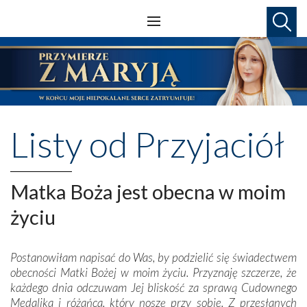
Listy od Przyjaciół
Matka Boża jest obecna w moim
życiu
Postanowiłam napisać do Was, by podzielić się świadectwem
obecności Matki Bożej w moim życiu. Przyznaję szczerze, że
każdego dnia odczuwam Jej bliskość za sprawą Cudownego
Medalika i różańca, który noszę przy sobie. Z przesłanych