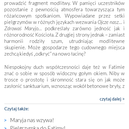
prowadzić fragment modlitwy. W pamięci uczestników
pozostanie z pewnością atmosfera towarzysząca tym
różańcowym spotkaniom. Wypowiadane przez setki
pielgrzymów w różnych językach wezwania
Ojcze nasz
… i
Zdrowaś Maryjo
… podkreślały zarówno jedność jak i
różnorodność Kościoła. Z drugiej strony jednak – zamiast
harmonii rodziły szum, utrudniając modlitewne
skupienie. Może gospodarze tego cudownego miejsca
zechcą kiedyś „odkryć” na nowo łacinę?
Niespokojny duch współczesności daje też w Fatimie
znać o sobie w sposób widoczny gołym okiem. Niby w
trosce o prostotę i skromność stara się on jak może
zasłonić sanktuarium, wznosząc wokół betonowe bryły, z
których niektóre nawet zostały poświęcone jako miejsca
katolickiego kultu. Tylko co wspólnego z żywą,
czytaj dalej >
autentyczną wiarą mogą mieć płaskie, szare bunkry albo
Czytaj także:
kaplice, w których Tabernakulum przypomina bardziej
skrzynkę na narzędzia? Albo co powiedzieć o ustawionym
Maryja nas wzywa!
tuż przy nowej bazylice wielkim krzyżu, na którym
Pielgrzymka do Fatimy!