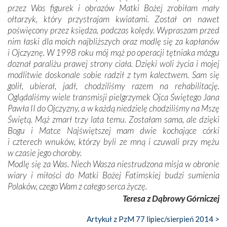
przez Was figurek i obrazów Matki Bożej zrobiłam mały
ołtarzyk, który przystrajam kwiatami. Został on nawet
poświęcony przez księdza, podczas kolędy. Wypraszam przed
nim łaski dla moich najbliższych oraz modlę się za kapłanów
i Ojczyznę. W 1998 roku mój mąż po operacji tętniaka mózgu
doznał paraliżu prawej strony ciała. Dzięki woli życia i mojej
modlitwie doskonale sobie radził z tym kalectwem. Sam się
golił, ubierał, jadł, chodziliśmy razem na rehabilitację.
Oglądaliśmy wiele transmisji pielgrzymek Ojca Świętego Jana
Pawła II do Ojczyzny, a w każdą niedzielę chodziliśmy na Mszę
Świętą. Mąż zmarł trzy lata temu. Zostałam sama, ale dzięki
Bogu i Matce Najświętszej mam dwie kochające córki
i czterech wnuków, którzy byli ze mną i czuwali przy mężu
w czasie jego choroby.
Modlę się za Was. Niech Wasza niestrudzona misja w obronie
wiary i miłości do Matki Bożej Fatimskiej budzi sumienia
Polaków, czego Wam z całego serca życzę.
Teresa z Dąbrowy Górniczej
Artykuł z PzM 77 lipiec/sierpień 2014 >