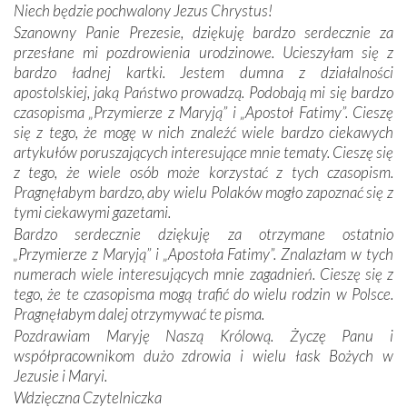
Niech będzie pochwalony Jezus Chrystus!
mieliśmy okazję przekonać się, że Maryja swoją opieką
Szanowny Panie Prezesie, dziękuję bardzo serdecznie za
otacza nie tylko nasz naród, lecz wszystkie nacje, które
przesłane mi pozdrowienia urodzinowe. Ucieszyłam się z
się Jej ufnie oddają, a także każdą osobę, która zawierza
bardzo ładnej kartki. Jestem dumna z działalności
Jej siebie oraz swych bliskich.
apostolskiej, jaką Państwo prowadzą. Podobają mi się bardzo
czasopisma „Przymierze z Maryją” i „Apostoł Fatimy”. Cieszę
Dzieje Portugalii to również historia wierności Bogu i
się z tego, że mogę w nich znaleźć wiele bardzo ciekawych
odstępstw, także w życiu władców. Trudne momenty w
artykułów poruszających interesujące mnie tematy. Cieszę się
wymiarze tak osobistym, jak i zbiorowym, przypominają o
z tego, że wiele osób może korzystać z tych czasopism.
konieczności ciągłego zabiegania o własną duszę i o łaskę
Pragnęłabym bardzo, aby wielu Polaków mogło zapoznać się z
Opatrzności. Wierność przynosi pomyślność –
tymi ciekawymi gazetami.
przynajmniej w życiu duchowym. Odstępstwo owocuje
Bardzo serdecznie dziękuję za otrzymane ostatnio
nieszczęściem i śmiercią. Te uniwersalne prawdy
„Przymierze z Maryją” i „Apostoła Fatimy”. Znalazłam w tych
przychodziły na myśl, gdy słuchaliśmy opowieści
numerach wiele interesujących mnie zagadnień. Cieszę się z
przewodników o portugalskich monarchach i wodzach,
tego, że te czasopisma mogą trafić do wielu rodzin w Polsce.
zwycięskich bitwach i nieszczęśliwych losach grzesznych
Pragnęłabym dalej otrzymywać te pisma.
kochanków.
Pozdrawiam Maryję Naszą Królową. Życzę Panu i
współpracownikom dużo zdrowia i wielu łask Bożych w
Byli tym razem pośród Apostołów Fatimy reprezentanci
Jezusie i Maryi.
każdego spośród żyjących pokoleń. Najmłodszy uczestnik
Wdzięczna Czytelniczka
liczył sobie 13 lat, zaś senior, pan Zdzisław – już 94.
–