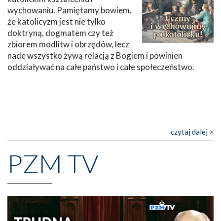
wychowaniu. Pamiętamy bowiem,
że katolicyzm jest nie tylko
doktryną, dogmatem czy też
zbiorem modlitw i obrzędów, lecz
nade wszystko żywą relacją z Bogiem i powinien
oddziaływać na całe państwo i całe społeczeństwo.
czytaj dalej >
PZM TV