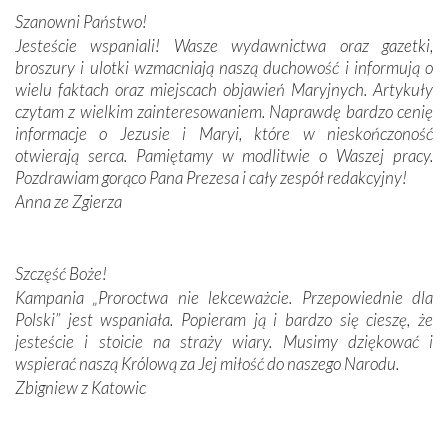
połączenie talentów z wytrwałością i pracowitością
Szanowni Państwo!
budowniczych.
Jesteście wspaniali! Wasze wydawnictwa oraz gazetki,
broszury i ulotki wzmacniają naszą duchowość i informują o
Podążyliśmy też śladami fatimskich wizjonerów – Łucji
wielu faktach oraz miejscach objawień Maryjnych. Artykuły
dos Santos oraz świętych Hiacynty i Franciszka Marto.
czytam z wielkim zainteresowaniem. Naprawdę bardzo cenię
Modliliśmy się przy ich grobach. Odprawiliśmy Drogę
informacje o Jezusie i Maryi, które w nieskończoność
Krzyżową w ich rodzinnych stronach, odwiedziliśmy
otwierają serca. Pamiętamy w modlitwie o Waszej pracy.
domy, w których żyli.
Pozdrawiam gorąco Pana Prezesa i cały zespół redakcyjny!
Anna ze Zgierza
W miejscu objawień Matki Bożej zapaliliśmy świece
przywiezione wraz z intencjami powierzonymi nam przez
Darczyńców w ramach akcji „Twoje światło w Fatimie”.
Podczas tej kilkudniowej wyprawy na każdym kroku
Szczęść Boże!
spotykaliśmy się z serdeczną otwartością
Kampania „Proroctwa nie lekceważcie. Przepowiednie dla
Portugalczyków. Podziwialiśmy ich ludową sztukę i
Polski” jest wspaniała. Popieram ją i bardzo się cieszę, że
zwyczaje. Mimo że nasze kraje są od siebie bardzo
jesteście i stoicie na straży wiary. Musimy dziękować i
oddalone, w żaden sposób nie czuliśmy się obco.
wspierać naszą Królową za Jej miłość do naszego Narodu.
Sprawiła to oczywiście sama Matka Boża, ale też
Zbigniew z Katowic
kulturowa bliskość biorąca swój początek w naszej
wspólnej wierze. Podczas wyjazdów do historycznych
miejsc, które znalazły się na trasie naszej pielgrzymki,