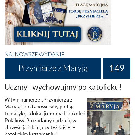
NAJNOWSZE WYDANIE:
149
Przymierze z Maryją
Uczmy i wychowujmy po katolicku!
W tym numerze „Przymierza z
Maryją” postanowiliśmy podjąć
tematykę edukacji młodych pokoleń
Polaków. Pokładamy nadzieję w
chrześcijańskim, czy też ściślej –
katolickim kształceniu i