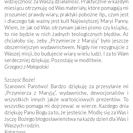
wdzięczność za Waszą działalność. Praktycznie w każdym
miesiącu otrzymuję od Was materiały, które pomagają mi
zrozumieć prawdy wiary, praktyki pobożne itp., czym jest
i dlaczego tak ważny jest kult Najświętszej Maryi Panny.
Wiem, że jak od Was otrzymam jakieś pismo czy książkę,
to nie będzie w nich żadnych teologicznych błędów. Aż
chciałoby się, żeby „Przymierze z Maryją” było jeszcze
obszerniejszym wydawnictwem. Nigdy nie rezygnujcie z
Waszej misji, bo budujecie wiarę wielu ludzi. I za to Wam
serdeczniej dziękuję. Pozostaję w modlitwie.
Grzegorz z Małopolski
Szczęść Boże!
Szanowni Państwo! Bardzo dziękuję za przesyłanie mi
„Przymierza z Maryją”, wydawnictw, dewocjonaliów i
wszystkich innych jakże wartościowych prezentów. To
wszystko pomaga mi dojrzewać w wierze. Każdego dnia
dziękuję Panu Bogu za to, że jesteście. Modlę się za Was i
życzę Bożego błogosławieństwa na każdy dzień dla Was i
Waszych ­rodzin.
Katarzyna