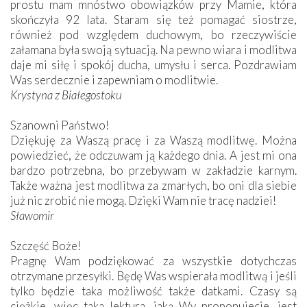
prostu mam mnóstwo obowiązków przy Mamie, która
skończyła 92 lata. Staram się też pomagać siostrze,
również pod względem duchowym, bo rzeczywiście
załamana była swoją sytuacją. Na pewno wiara i modlitwa
daje mi siłę i spokój ducha, umysłu i serca. Pozdrawiam
Was serdecznie i zapewniam o modlitwie.
Krystyna z Białegostoku
Szanowni Państwo!
Dziękuję za Waszą pracę i za Waszą modlitwę. Można
powiedzieć, że odczuwam ją każdego dnia. A jest mi ona
bardzo potrzebna, bo przebywam w zakładzie karnym.
Także ważna jest modlitwa za zmarłych, bo oni dla siebie
już nic zrobić nie mogą. Dzięki Wam nie tracę nadziei!
Sławomir
Szczęść Boże!
Pragnę Wam podziękować za wszystkie dotychczas
otrzymane przesyłki. Będę Was wspierała modlitwą i jeśli
tylko będzie taka możliwość także datkami. Czasy są
ciężkie, więc taka lektura, jaką Wy proponujecie, jest