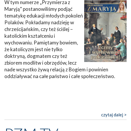
W tym numerze „Przymierza z
Maryją” postanowiliśmy podjąć
tematykę edukacji młodych pokoleń
Polaków. Pokładamy nadzieję w
chrześcijańskim, czy też ściślej –
katolickim kształceniu i
wychowaniu. Pamiętamy bowiem,
że katolicyzm jest nie tylko
doktryną, dogmatem czy też
zbiorem modlitw i obrzędów, lecz
nade wszystko żywą relacją z Bogiem i powinien
oddziaływać na całe państwo i całe społeczeństwo.
czytaj dalej >