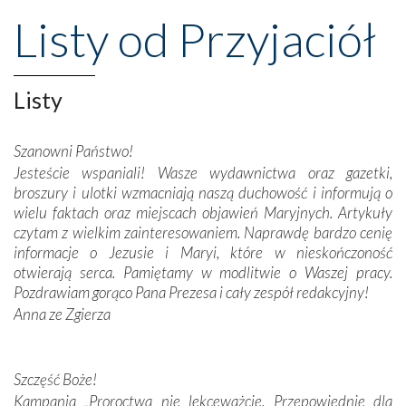
wznoszono na chwałę Bożą, na przykład – w podzięce za
Listy od Przyjaciół
Opatrznościową pomoc w wygranej bitwie o
niepodległość kraju. Zachwyt budziła potężna, a zarazem
misterna architektura tych monumentalnych dzieł,
wspaniałe zdobienia, dbałość ich twórców o detale,
Listy
połączenie talentów z wytrwałością i pracowitością
budowniczych.
Szanowni Państwo!
Jesteście wspaniali! Wasze wydawnictwa oraz gazetki,
Podążyliśmy też śladami fatimskich wizjonerów – Łucji
broszury i ulotki wzmacniają naszą duchowość i informują o
dos Santos oraz świętych Hiacynty i Franciszka Marto.
wielu faktach oraz miejscach objawień Maryjnych. Artykuły
Modliliśmy się przy ich grobach. Odprawiliśmy Drogę
czytam z wielkim zainteresowaniem. Naprawdę bardzo cenię
Krzyżową w ich rodzinnych stronach, odwiedziliśmy
informacje o Jezusie i Maryi, które w nieskończoność
domy, w których żyli.
otwierają serca. Pamiętamy w modlitwie o Waszej pracy.
Pozdrawiam gorąco Pana Prezesa i cały zespół redakcyjny!
W miejscu objawień Matki Bożej zapaliliśmy świece
Anna ze Zgierza
przywiezione wraz z intencjami powierzonymi nam przez
Darczyńców w ramach akcji „Twoje światło w Fatimie”.
Podczas tej kilkudniowej wyprawy na każdym kroku
spotykaliśmy się z serdeczną otwartością
Szczęść Boże!
Portugalczyków. Podziwialiśmy ich ludową sztukę i
Kampania „Proroctwa nie lekceważcie. Przepowiednie dla