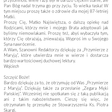
przytomność wiele razy. Był w bardzo ciężkim stanie, ale
Pan Bóg nadal trzyma go przy życiu. To wielka łaska! W
tym miejscu proszę także o zdrowie dla mojej 87-letniej
Matki.
Proszę Cię, Matko Najświętsza, o dalszą opiekę nad
Rodzicami, którzy mnie i mojego Brata adoptowali jak
byliśmy niemowlakami. Proszę też, abyś wybaczyła tym,
którzy Cię obrażają, znieważają. Wyproś im u Swojego
Syna nawrócenie.
A Wam, Szanowni Redaktorzy dziękuję za „Przymierze z
Maryją”, które utwierdza mnie w wierze i dostarcza
bardzo wartościowej duchowej lektury.
Wojciech
Szczęść Boże!
Bardzo dziękuję za to, że otrzymuję od Was „Przymierze
z Maryją”. Dziękuję także za przesłanie „Zegara Męki
Pańskiej”. Wcześniej nie spotkałam się z taką publikacją
ani z takim nabożeństwem. Cieszę się więc, że
otrzymałam tę przesyłkę ze Stowarzyszenia Ks. Piotra
Skargi.