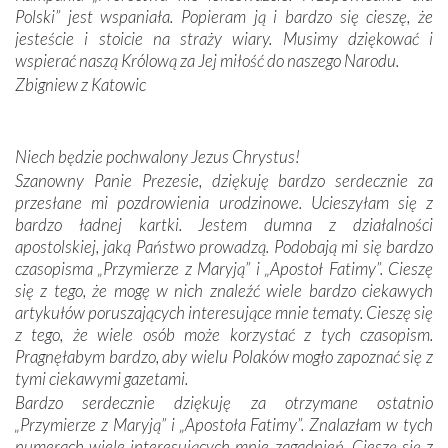
zwyczaje. Mimo że nasze kraje są od siebie bardzo
Polski” jest wspaniała. Popieram ją i bardzo się cieszę, że
oddalone, w żaden sposób nie czuliśmy się obco.
jesteście i stoicie na straży wiary. Musimy dziękować i
Sprawiła to oczywiście sama Matka Boża, ale też
wspierać naszą Królową za Jej miłość do naszego Narodu.
kulturowa bliskość biorąca swój początek w naszej
Zbigniew z Katowic
wspólnej wierze. Podczas wyjazdów do historycznych
miejsc, które znalazły się na trasie naszej pielgrzymki,
mieliśmy okazję przekonać się, że Maryja swoją opieką
Niech będzie pochwalony Jezus Chrystus!
otacza nie tylko nasz naród, lecz wszystkie nacje, które
Szanowny Panie Prezesie, dziękuję bardzo serdecznie za
się Jej ufnie oddają, a także każdą osobę, która zawierza
przesłane mi pozdrowienia urodzinowe. Ucieszyłam się z
Jej siebie oraz swych bliskich.
bardzo ładnej kartki. Jestem dumna z działalności
apostolskiej, jaką Państwo prowadzą. Podobają mi się bardzo
Dzieje Portugalii to również historia wierności Bogu i
czasopisma „Przymierze z Maryją” i „Apostoł Fatimy”. Cieszę
odstępstw, także w życiu władców. Trudne momenty w
się z tego, że mogę w nich znaleźć wiele bardzo ciekawych
wymiarze tak osobistym, jak i zbiorowym, przypominają o
artykułów poruszających interesujące mnie tematy. Cieszę się
konieczności ciągłego zabiegania o własną duszę i o łaskę
z tego, że wiele osób może korzystać z tych czasopism.
Opatrzności. Wierność przynosi pomyślność –
Pragnęłabym bardzo, aby wielu Polaków mogło zapoznać się z
przynajmniej w życiu duchowym. Odstępstwo owocuje
tymi ciekawymi gazetami.
nieszczęściem i śmiercią. Te uniwersalne prawdy
Bardzo serdecznie dziękuję za otrzymane ostatnio
przychodziły na myśl, gdy słuchaliśmy opowieści
„Przymierze z Maryją” i „Apostoła Fatimy”. Znalazłam w tych
przewodników o portugalskich monarchach i wodzach,
numerach wiele interesujących mnie zagadnień. Cieszę się z