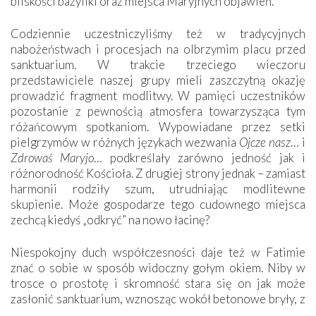
bliskości bazyliki oraz miejsca Maryjnych objawień.
Codziennie uczestniczyliśmy też w tradycyjnych
nabożeństwach i procesjach na olbrzymim placu przed
sanktuarium. W trakcie trzeciego wieczoru
przedstawiciele naszej grupy mieli zaszczytną okazję
prowadzić fragment modlitwy. W pamięci uczestników
pozostanie z pewnością atmosfera towarzysząca tym
różańcowym spotkaniom. Wypowiadane przez setki
pielgrzymów w różnych językach wezwania
Ojcze nasz
… i
Zdrowaś Maryjo
… podkreślały zarówno jedność jak i
różnorodność Kościoła. Z drugiej strony jednak – zamiast
harmonii rodziły szum, utrudniając modlitewne
skupienie. Może gospodarze tego cudownego miejsca
zechcą kiedyś „odkryć” na nowo łacinę?
Niespokojny duch współczesności daje też w Fatimie
znać o sobie w sposób widoczny gołym okiem. Niby w
trosce o prostotę i skromność stara się on jak może
zasłonić sanktuarium, wznosząc wokół betonowe bryły, z
których niektóre nawet zostały poświęcone jako miejsca