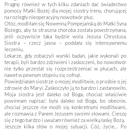
Pragnę również w tych kilku zdaniach dać świadectwo
pomocy Matki Bożej dla mojej siostry Ireny, chorującej
na rozległy nieoperacyjny nowotwór płuc.
Otóż, modliłam się Nowenną Pompejańską do Matki Syna
Bożego, aby ta straszna choroba została powstrzymana,
jeśli oczywiście taka będzie wola Jezusa Chrystusa.
Siostra – rzecz jasna – poddała się intensywnemu
leczeniu.
Lekarze, gdy zobaczyli wyniki badań, jakie wykonali po
terapii, byli bardzo zdziwieni i zaskoczeni, bo nowotwór
nie tylko przestał się rozprzestrzeniać w płucach, ale
nawet w pewnym stopniu się cofnął.
Powiedziałam siostrze o mojej modlitwie, o prośbie o jej
zdrowie do Maryi. Zaskoczyło ją to bardzo i zastanowiło.
Moja siostra jest daleko od Boga, chociaż właściwie
powinnam napisać: była daleko od Boga, bo obecnie,
chociaż jeszcze nie modli się konkretnymi modlitwami,
ale rozmawia z Panem Jezusem swoimi słowami. Cieszę
się z tego bardzo i uważam również za wielką łaskę Bożą.
Jeszcze kilka słów o mojej sytuacji. Cóż, życie… Po