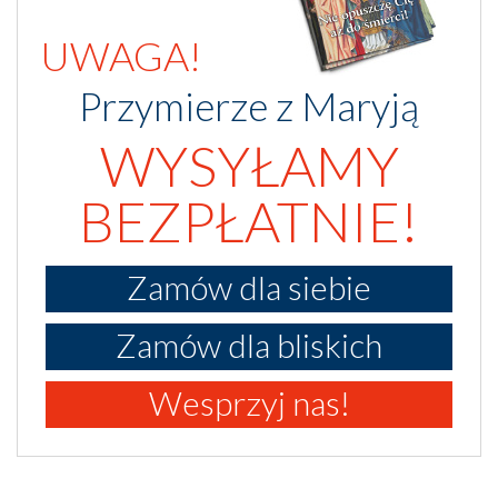
UWAGA!
Przymierze z Maryją
WYSYŁAMY
BEZPŁATNIE!
Zamów dla siebie
Zamów dla bliskich
Wesprzyj nas!