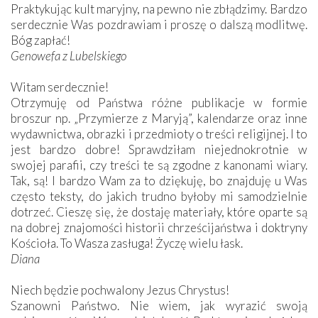
Praktykując kult maryjny, na pewno nie zbłądzimy. Bardzo
serdecznie Was pozdrawiam i proszę o dalszą modlitwę.
Bóg zapłać!
Genowefa z Lubelskiego
Witam serdecznie!
Otrzymuję od Państwa różne publikacje w formie
broszur np. „Przymierze z Maryją”, kalendarze oraz inne
wydawnictwa, obrazki i przedmioty o treści religijnej. I to
jest bardzo dobre! Sprawdziłam niejednokrotnie w
swojej parafii, czy treści te są zgodne z kanonami wiary.
Tak, są! I bardzo Wam za to dziękuję, bo znajduję u Was
często teksty, do jakich trudno byłoby mi samodzielnie
dotrzeć. Cieszę się, że dostaję materiały, które oparte są
na dobrej znajomości historii chrześcijaństwa i doktryny
Kościoła. To Wasza zasługa! Życzę wielu łask.
Diana
Niech będzie pochwalony Jezus Chrystus!
Szanowni Państwo. Nie wiem, jak wyrazić swoją