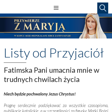
Listy od Przyjaciół
Fatimska Pani umacnia mnie w
trudnych chwilach życia
Niech będzie pochwalony Jezus Chrystus!
Pragnę serdecznie podziękować za wszystkie czasopisma,
publikacje katolickie, a w szczególności za figurkę Matki Bożej