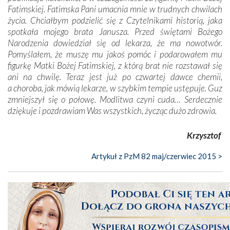
Fatimskiej. Fatimska Pani umacnia mnie w trudnych chwilach
życia. Chciałbym podzielić się z Czytelnikami historią, jaka
spotkała mojego brata Janusza. Przed świętami Bożego
Narodzenia dowiedział się od lekarza, że ma nowotwór.
Pomyślałem, że muszę mu jakoś pomóc i podarowałem mu
figurkę Matki Bożej Fatimskiej, z którą brat nie rozstawał się
ani na chwilę. Teraz jest już po czwartej dawce chemii,
a choroba, jak mówią lekarze, w szybkim tempie ustępuje. Guz
zmniejszył się o połowę. Modlitwa czyni cuda… Serdecznie
dziękuje i pozdrawiam Was wszystkich, życząc dużo zdrowia.
Krzysztof
Artykuł z PzM 82 maj/czerwiec 2015 >