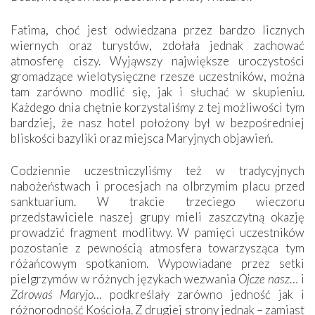
Fatima, choć jest odwiedzana przez bardzo licznych
wiernych oraz turystów, zdołała jednak zachować
atmosferę ciszy. Wyjąwszy największe uroczystości
gromadzące wielotysięczne rzesze uczestników, można
tam zarówno modlić się, jak i słuchać w skupieniu.
Każdego dnia chętnie korzystaliśmy z tej możliwości tym
bardziej, że nasz hotel położony był w bezpośredniej
bliskości bazyliki oraz miejsca Maryjnych objawień.
Codziennie uczestniczyliśmy też w tradycyjnych
nabożeństwach i procesjach na olbrzymim placu przed
sanktuarium. W trakcie trzeciego wieczoru
przedstawiciele naszej grupy mieli zaszczytną okazję
prowadzić fragment modlitwy. W pamięci uczestników
pozostanie z pewnością atmosfera towarzysząca tym
różańcowym spotkaniom. Wypowiadane przez setki
pielgrzymów w różnych językach wezwania
Ojcze nasz
… i
Zdrowaś Maryjo
… podkreślały zarówno jedność jak i
różnorodność Kościoła. Z drugiej strony jednak – zamiast