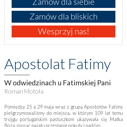
Zamów dla siebie
Zamów dla bliskich
Wesprzyj nas!
Apostolat Fatimy
W odwiedzinach u Fatimskiej Pani
Roman Motoła
Pomiędzy 25 a 29 maja wraz z grupą Apostołów Fatimy
pielgrzymowaliśmy do miejsca, w którym 109 lat temu
trojgu portugalskim pastuszkom ukazywała się Matka
Boża, niosąc światu przesłanie pokuty i nadziei.