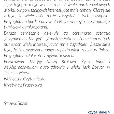
Dzieje Portugalii to również historia wierności Bogu i
się z tego, że mogę w nich znaleźć wiele bardzo ciekawych
odstępstw, także w życiu władców. Trudne momenty w
artykułów poruszających interesujące mnie tematy. Cieszę się
wymiarze tak osobistym, jak i zbiorowym, przypominają o
z tego, że wiele osób może korzystać z tych czasopism.
konieczności ciągłego zabiegania o własną duszę i o łaskę
Pragnęłabym bardzo, aby wielu Polaków mogło zapoznać się z
Opatrzności. Wierność przynosi pomyślność –
tymi ciekawymi gazetami.
przynajmniej w życiu duchowym. Odstępstwo owocuje
Bardzo serdecznie dziękuję za otrzymane ostatnio
nieszczęściem i śmiercią. Te uniwersalne prawdy
„Przymierze z Maryją” i „Apostoła Fatimy”. Znalazłam w tych
przychodziły na myśl, gdy słuchaliśmy opowieści
numerach wiele interesujących mnie zagadnień. Cieszę się z
przewodników o portugalskich monarchach i wodzach,
tego, że te czasopisma mogą trafić do wielu rodzin w Polsce.
zwycięskich bitwach i nieszczęśliwych losach grzesznych
Pragnęłabym dalej otrzymywać te pisma.
kochanków.
Pozdrawiam Maryję Naszą Królową. Życzę Panu i
współpracownikom dużo zdrowia i wielu łask Bożych w
Byli tym razem pośród Apostołów Fatimy reprezentanci
Jezusie i Maryi.
każdego spośród żyjących pokoleń. Najmłodszy uczestnik
Wdzięczna Czytelniczka
liczył sobie 13 lat, zaś senior, pan Zdzisław – już 94.
–
Krystyna z Pruszkowa
Całe życie marzyłem, by tu przyjechać
– przyznał w
rozmowie.
Nasza pielgrzymka nie byłaby tak bogata w duchową treść
Szczęść Boże!
bez obecności duszpasterza – księdza Krzysztofa.
Bardzo dziękuję za przysyłanie mi „Przymierza z Maryją”. Jest
czytaj dalej >