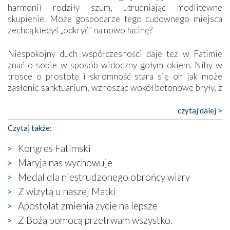
harmonii rodziły szum, utrudniając modlitewne
skupienie. Może gospodarze tego cudownego miejsca
zechcą kiedyś „odkryć” na nowo łacinę?
Niespokojny duch współczesności daje też w Fatimie
znać o sobie w sposób widoczny gołym okiem. Niby w
trosce o prostotę i skromność stara się on jak może
zasłonić sanktuarium, wznosząc wokół betonowe bryły, z
których niektóre nawet zostały poświęcone jako miejsca
katolickiego kultu. Tylko co wspólnego z żywą,
czytaj dalej >
autentyczną wiarą mogą mieć płaskie, szare bunkry albo
Czytaj także:
kaplice, w których Tabernakulum przypomina bardziej
skrzynkę na narzędzia? Albo co powiedzieć o ustawionym
Kongres Fatimski
tuż przy nowej bazylice wielkim krzyżu, na którym
Maryja nas wychowuje
zamiast Chrystusa umieszczono dziwaczną postać jakby
Medal dla niestrudzonego obrońcy wiary
wyjętą ze starożytnych hieroglifów? W kulturowym
kontekście naszych czasów to raczej karykatura niż godny
Z wizytą u naszej Matki
wizerunek Zbawiciela…
Apostolat zmienia życie na lepsze
Zatem nawet w bezpośrednim otoczeniu sanktuarium
Z Bożą pomocą przetrwam wszystko.
naocznie przekonaliśmy się, że wewnątrz Kościoła toczy