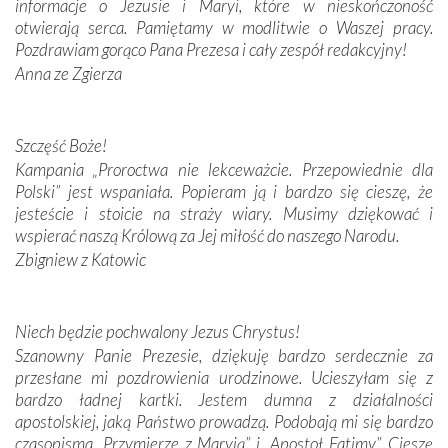
informacje o Jezusie i Maryi, które w nieskończoność
Krzyżową w ich rodzinnych stronach, odwiedziliśmy
otwierają serca. Pamiętamy w modlitwie o Waszej pracy.
domy, w których żyli.
Pozdrawiam gorąco Pana Prezesa i cały zespół redakcyjny!
Anna ze Zgierza
W miejscu objawień Matki Bożej zapaliliśmy świece
przywiezione wraz z intencjami powierzonymi nam przez
Darczyńców w ramach akcji „Twoje światło w Fatimie”.
Podczas tej kilkudniowej wyprawy na każdym kroku
Szczęść Boże!
spotykaliśmy się z serdeczną otwartością
Kampania „Proroctwa nie lekceważcie. Przepowiednie dla
Portugalczyków. Podziwialiśmy ich ludową sztukę i
Polski” jest wspaniała. Popieram ją i bardzo się cieszę, że
zwyczaje. Mimo że nasze kraje są od siebie bardzo
jesteście i stoicie na straży wiary. Musimy dziękować i
oddalone, w żaden sposób nie czuliśmy się obco.
wspierać naszą Królową za Jej miłość do naszego Narodu.
Sprawiła to oczywiście sama Matka Boża, ale też
Zbigniew z Katowic
kulturowa bliskość biorąca swój początek w naszej
wspólnej wierze. Podczas wyjazdów do historycznych
miejsc, które znalazły się na trasie naszej pielgrzymki,
Niech będzie pochwalony Jezus Chrystus!
mieliśmy okazję przekonać się, że Maryja swoją opieką
Szanowny Panie Prezesie, dziękuję bardzo serdecznie za
otacza nie tylko nasz naród, lecz wszystkie nacje, które
przesłane mi pozdrowienia urodzinowe. Ucieszyłam się z
się Jej ufnie oddają, a także każdą osobę, która zawierza
bardzo ładnej kartki. Jestem dumna z działalności
Jej siebie oraz swych bliskich.
apostolskiej, jaką Państwo prowadzą. Podobają mi się bardzo
czasopisma „Przymierze z Maryją” i „Apostoł Fatimy”. Cieszę