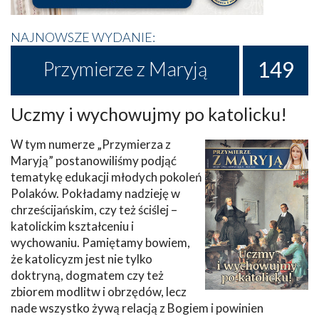
NAJNOWSZE WYDANIE:
149
Przymierze z Maryją
Uczmy i wychowujmy po katolicku!
W tym numerze „Przymierza z
Maryją” postanowiliśmy podjąć
tematykę edukacji młodych pokoleń
Polaków. Pokładamy nadzieję w
chrześcijańskim, czy też ściślej –
katolickim kształceniu i
wychowaniu. Pamiętamy bowiem,
że katolicyzm jest nie tylko
doktryną, dogmatem czy też
zbiorem modlitw i obrzędów, lecz
nade wszystko żywą relacją z Bogiem i powinien