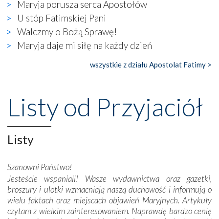
Maryja porusza serca Apostołów
się ogromna walka o kształt katolicyzmu i o serca
wierzących. Do czego to zmaganie może prowadzić,
U stóp Fatimskiej Pani
widzieliśmy w urokliwym, niewielkim mieście Obidos,
Walczmy o Bożą Sprawę!
gdzie w miejscu dawnego kościoła działa dzisiaj…
Maryja daje mi siłę na każdy dzień
księgarnia.
wszystkie z działu Apostolat Fatimy >
Nasze pielgrzymkowe wyprawy, których celem były
wspaniałe klasztory w miasteczku Alcobaça czy w Batalhi,
przeniosły nas do czasów, gdy świątynie bez wątpienia
Listy od Przyjaciół
wznoszono na chwałę Bożą, na przykład – w podzięce za
Opatrznościową pomoc w wygranej bitwie o
niepodległość kraju. Zachwyt budziła potężna, a zarazem
misterna architektura tych monumentalnych dzieł,
Listy
wspaniałe zdobienia, dbałość ich twórców o detale,
połączenie talentów z wytrwałością i pracowitością
Szanowni Państwo!
budowniczych.
Jesteście wspaniali! Wasze wydawnictwa oraz gazetki,
broszury i ulotki wzmacniają naszą duchowość i informują o
Podążyliśmy też śladami fatimskich wizjonerów – Łucji
wielu faktach oraz miejscach objawień Maryjnych. Artykuły
dos Santos oraz świętych Hiacynty i Franciszka Marto.
czytam z wielkim zainteresowaniem. Naprawdę bardzo cenię
Modliliśmy się przy ich grobach. Odprawiliśmy Drogę