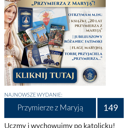
NAJNOWSZE WYDANIE:
149
Przymierze z Maryją
Uczmy i wychowujmy po katolicku!