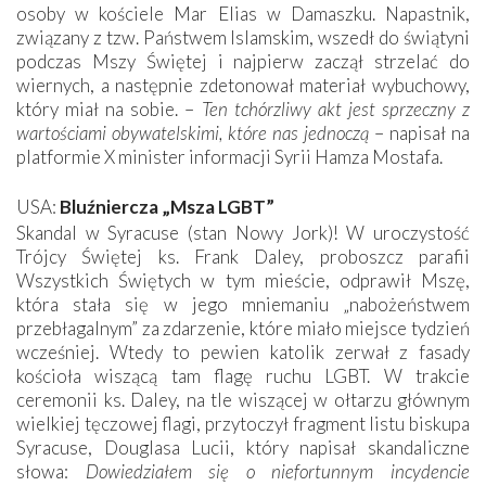
osoby w kościele Mar Elias w Damaszku. Napastnik,
związany z tzw. Państwem Islamskim, wszedł do świątyni
podczas Mszy Świętej i najpierw zaczął strzelać do
wiernych, a następnie zdetonował materiał wybuchowy,
który miał na sobie. –
Ten tchórzliwy akt jest sprzeczny z
wartościami obywatelskimi, które nas jednoczą
– napisał na
platformie X minister informacji Syrii Hamza Mostafa.
USA:
Bluźniercza „Msza LGBT”
Skandal w Syracuse (stan Nowy Jork)! W uroczystość
Trójcy Świętej ks. Frank Daley, proboszcz parafii
Wszystkich Świętych w tym mieście, odprawił Mszę,
która stała się w jego mniemaniu „nabożeństwem
przebłagalnym” za zdarzenie, które miało miejsce tydzień
wcześniej. Wtedy to pewien katolik zerwał z fasady
kościoła wiszącą tam flagę ruchu LGBT. W trakcie
ceremonii ks. Daley, na tle wiszącej w ołtarzu głównym
wielkiej tęczowej flagi, przytoczył fragment listu biskupa
Syracuse, Douglasa Lucii, który napisał skandaliczne
słowa:
Dowiedziałem się o niefortunnym incydencie