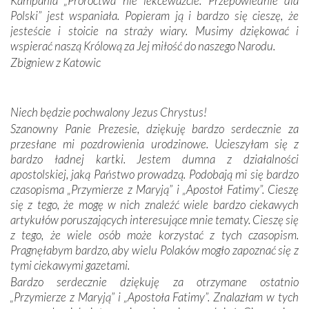
Kampania „Proroctwa nie lekceważcie. Przepowiednie dla
Portugalczyków. Podziwialiśmy ich ludową sztukę i
Polski” jest wspaniała. Popieram ją i bardzo się cieszę, że
zwyczaje. Mimo że nasze kraje są od siebie bardzo
jesteście i stoicie na straży wiary. Musimy dziękować i
oddalone, w żaden sposób nie czuliśmy się obco.
wspierać naszą Królową za Jej miłość do naszego Narodu.
Sprawiła to oczywiście sama Matka Boża, ale też
Zbigniew z Katowic
kulturowa bliskość biorąca swój początek w naszej
wspólnej wierze. Podczas wyjazdów do historycznych
miejsc, które znalazły się na trasie naszej pielgrzymki,
Niech będzie pochwalony Jezus Chrystus!
mieliśmy okazję przekonać się, że Maryja swoją opieką
Szanowny Panie Prezesie, dziękuję bardzo serdecznie za
otacza nie tylko nasz naród, lecz wszystkie nacje, które
przesłane mi pozdrowienia urodzinowe. Ucieszyłam się z
się Jej ufnie oddają, a także każdą osobę, która zawierza
bardzo ładnej kartki. Jestem dumna z działalności
Jej siebie oraz swych bliskich.
apostolskiej, jaką Państwo prowadzą. Podobają mi się bardzo
czasopisma „Przymierze z Maryją” i „Apostoł Fatimy”. Cieszę
Dzieje Portugalii to również historia wierności Bogu i
się z tego, że mogę w nich znaleźć wiele bardzo ciekawych
odstępstw, także w życiu władców. Trudne momenty w
artykułów poruszających interesujące mnie tematy. Cieszę się
wymiarze tak osobistym, jak i zbiorowym, przypominają o
z tego, że wiele osób może korzystać z tych czasopism.
konieczności ciągłego zabiegania o własną duszę i o łaskę
Pragnęłabym bardzo, aby wielu Polaków mogło zapoznać się z
Opatrzności. Wierność przynosi pomyślność –
tymi ciekawymi gazetami.
przynajmniej w życiu duchowym. Odstępstwo owocuje
Bardzo serdecznie dziękuję za otrzymane ostatnio
nieszczęściem i śmiercią. Te uniwersalne prawdy
„Przymierze z Maryją” i „Apostoła Fatimy”. Znalazłam w tych
przychodziły na myśl, gdy słuchaliśmy opowieści