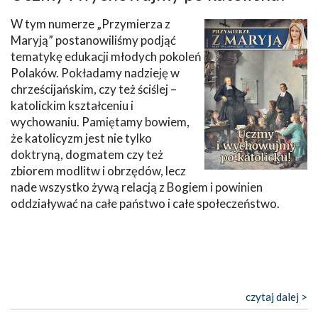
W tym numerze „Przymierza z
Maryją” postanowiliśmy podjąć
tematykę edukacji młodych pokoleń
Polaków. Pokładamy nadzieję w
chrześcijańskim, czy też ściślej –
katolickim kształceniu i
wychowaniu. Pamiętamy bowiem,
że katolicyzm jest nie tylko
doktryną, dogmatem czy też
zbiorem modlitw i obrzędów, lecz
nade wszystko żywą relacją z Bogiem i powinien
oddziaływać na całe państwo i całe społeczeństwo.
czytaj dalej >