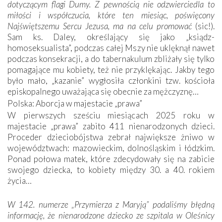
dotyczącym flagi Dumy. Z pewnością nie odzwierciedla to
miłości i współczucia, które ten miesiąc, poświęcony
Najświętszemu Sercu Jezusa, ma na celu promować
(sic!).
Sam ks. Daley, określający się jako „ksiądz-
homoseksualista”, podczas całej Mszy nie uklęknął nawet
podczas konsekracji, a do tabernakulum zbliżały się tylko
pomagające mu kobiety, też nie przyklękając. Jakby tego
było mało, „kazanie” wygłosiła członkini tzw. kościoła
episkopalnego uważająca się obecnie za mężczyznę…
Polska: Aborcja w majestacie „prawa”
W pierwszych sześciu miesiącach 2025 roku w
majestacie „prawa” zabito 411 nienarodzonych dzieci.
Proceder dzieciobójstwa zebrał największe żniwo w
województwach: mazowieckim, dolnośląskim i łódzkim.
Ponad połowa matek, które zdecydowały się na zabicie
swojego dziecka, to kobiety między 30. a 40. rokiem
życia…
W 142. numerze „Przymierza z Maryją” podaliśmy błędną
informację, że nienarodzone dziecko ze szpitala w Oleśnicy