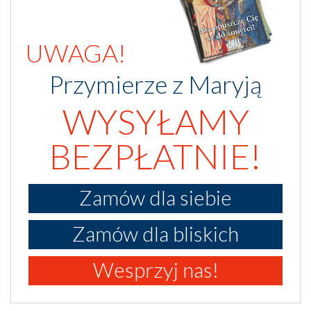
UWAGA!
Przymierze z Maryją
WYSYŁAMY
BEZPŁATNIE!
Zamów dla siebie
Zamów dla bliskich
Wesprzyj nas!