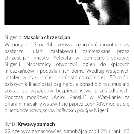
Nigeria:
Masakra chrześcijan
W nocy z 13 na 14 czerwca uzbrojeni muzułmańscy
pasterze Fulani zaatakowali zamieszkane przez
chrześcijan miasto Yelwata w północno-środkowej
Nigerii. Napastnicy otworzyli ogień do śpiących
mieszkańców i podpalali ich domy. Według wstępnych
ustaleń w ataku śmierć poniosło co najmniej 150 osób,
dalszych kilkadziesiąt zaginęło, a ponad 6,5 tys. musiało
zostać ze względów bezpieczeństwa przesiedlonych.
Podczas modlitwy „Anioł Pański” w Watykanie za
ofiarami masakry wstawił się papież Leon XIV, modląc się
o
bezpieczeństwo, sprawiedliwość i pokój
w Nigerii.
Syria:
Krwawy zamach
22 czerwca zamachowiec samobójca zabił 25 i ranił 63