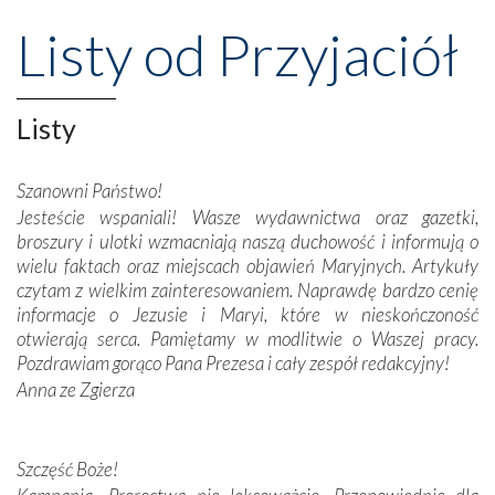
przeniosły nas do czasów, gdy świątynie bez wątpienia
Listy od Przyjaciół
wznoszono na chwałę Bożą, na przykład – w podzięce za
Opatrznościową pomoc w wygranej bitwie o
niepodległość kraju. Zachwyt budziła potężna, a zarazem
misterna architektura tych monumentalnych dzieł,
Listy
wspaniałe zdobienia, dbałość ich twórców o detale,
połączenie talentów z wytrwałością i pracowitością
Szanowni Państwo!
budowniczych.
Jesteście wspaniali! Wasze wydawnictwa oraz gazetki,
broszury i ulotki wzmacniają naszą duchowość i informują o
Podążyliśmy też śladami fatimskich wizjonerów – Łucji
wielu faktach oraz miejscach objawień Maryjnych. Artykuły
dos Santos oraz świętych Hiacynty i Franciszka Marto.
czytam z wielkim zainteresowaniem. Naprawdę bardzo cenię
Modliliśmy się przy ich grobach. Odprawiliśmy Drogę
informacje o Jezusie i Maryi, które w nieskończoność
Krzyżową w ich rodzinnych stronach, odwiedziliśmy
otwierają serca. Pamiętamy w modlitwie o Waszej pracy.
domy, w których żyli.
Pozdrawiam gorąco Pana Prezesa i cały zespół redakcyjny!
Anna ze Zgierza
W miejscu objawień Matki Bożej zapaliliśmy świece
przywiezione wraz z intencjami powierzonymi nam przez
Darczyńców w ramach akcji „Twoje światło w Fatimie”.
Podczas tej kilkudniowej wyprawy na każdym kroku
Szczęść Boże!
spotykaliśmy się z serdeczną otwartością