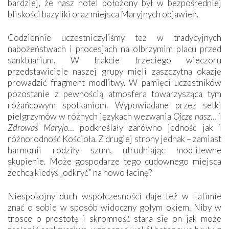
bardziej, że nasz hotel położony był w bezpośredniej
bliskości bazyliki oraz miejsca Maryjnych objawień.
Codziennie uczestniczyliśmy też w tradycyjnych
nabożeństwach i procesjach na olbrzymim placu przed
sanktuarium. W trakcie trzeciego wieczoru
przedstawiciele naszej grupy mieli zaszczytną okazję
prowadzić fragment modlitwy. W pamięci uczestników
pozostanie z pewnością atmosfera towarzysząca tym
różańcowym spotkaniom. Wypowiadane przez setki
pielgrzymów w różnych językach wezwania
Ojcze nasz
… i
Zdrowaś Maryjo
… podkreślały zarówno jedność jak i
różnorodność Kościoła. Z drugiej strony jednak – zamiast
harmonii rodziły szum, utrudniając modlitewne
skupienie. Może gospodarze tego cudownego miejsca
zechcą kiedyś „odkryć” na nowo łacinę?
Niespokojny duch współczesności daje też w Fatimie
znać o sobie w sposób widoczny gołym okiem. Niby w
trosce o prostotę i skromność stara się on jak może