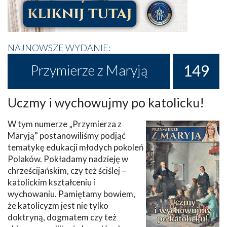
NAJNOWSZE WYDANIE:
149
Przymierze z Maryją
Uczmy i wychowujmy po katolicku!
W tym numerze „Przymierza z
Maryją” postanowiliśmy podjąć
tematykę edukacji młodych pokoleń
Polaków. Pokładamy nadzieję w
chrześcijańskim, czy też ściślej –
katolickim kształceniu i
wychowaniu. Pamiętamy bowiem,
że katolicyzm jest nie tylko
doktryną, dogmatem czy też