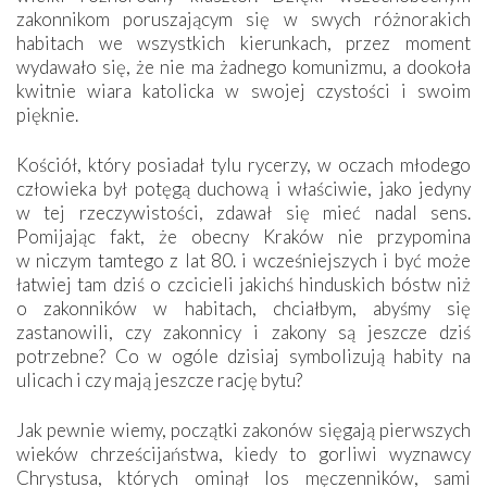
zakonnikom poruszającym się w swych różnorakich
habitach we wszystkich kierunkach, przez moment
wydawało się, że nie ma żadnego komunizmu, a dookoła
kwitnie wiara katolicka w swojej czystości i swoim
pięknie.
Kościół, który posiadał tylu rycerzy, w oczach młodego
człowieka był potęgą duchową i właściwie, jako jedyny
w tej rzeczywistości, zdawał się mieć nadal sens.
Pomijając fakt, że obecny Kraków nie przypomina
w niczym tamtego z lat 80. i wcześniejszych i być może
łatwiej tam dziś o czcicieli jakichś hinduskich bóstw niż
o zakonników w habitach, chciałbym, abyśmy się
zastanowili, czy zakonnicy i zakony są jeszcze dziś
potrzebne? Co w ogóle dzisiaj symbolizują habity na
ulicach i czy mają jeszcze rację bytu?
Jak pewnie wiemy, początki zakonów sięgają pierwszych
wieków chrześcijaństwa, kiedy to gorliwi wyznawcy
Chrystusa, których ominął los męczenników, sami