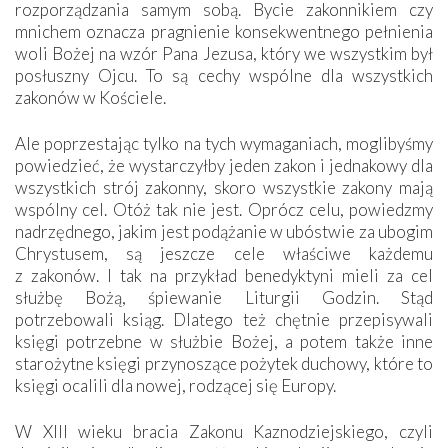
rozporządzania samym sobą. Bycie zakonnikiem czy
mnichem oznacza pragnienie konsekwentnego pełnienia
woli Bożej na wzór Pana Jezusa, który we wszystkim był
posłuszny Ojcu. To są cechy wspólne dla wszystkich
zakonów w Kościele.
Ale poprzestając tylko na tych wymaganiach, moglibyśmy
powiedzieć, że wystarczyłby jeden zakon i jednakowy dla
wszystkich strój zakonny, skoro wszystkie zakony mają
wspólny cel. Otóż tak nie jest. Oprócz celu, powiedzmy
nadrzędnego, jakim jest podążanie w ubóstwie za ubogim
Chrystusem, są jeszcze cele właściwe każdemu
z zakonów. I tak na przykład benedyktyni mieli za cel
służbę Bożą, śpiewanie Liturgii Godzin. Stąd
potrzebowali ksiąg. Dlatego też chętnie przepisywali
księgi potrzebne w służbie Bożej, a potem także inne
starożytne księgi przynoszące pożytek duchowy, które to
księgi ocalili dla nowej, rodzącej się Europy.
W XIII wieku bracia Zakonu Kaznodziejskiego, czyli