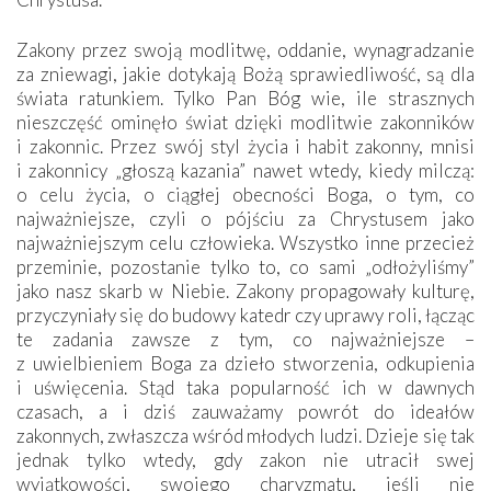
Zakony przez swoją modlitwę, oddanie, wynagradzanie
za zniewagi, jakie dotykają Bożą sprawiedliwość, są dla
świata ratunkiem. Tylko Pan Bóg wie, ile strasznych
nieszczęść ominęło świat dzięki modlitwie zakonników
i zakonnic. Przez swój styl życia i habit zakonny, mnisi
i zakonnicy „głoszą kazania” nawet wtedy, kiedy milczą:
o celu życia, o ciągłej obecności Boga, o tym, co
najważniejsze, czyli o pójściu za Chrystusem jako
najważniejszym celu człowieka. Wszystko inne przecież
przeminie, pozostanie tylko to, co sami „odłożyliśmy”
jako nasz skarb w Niebie. Zakony propagowały kulturę,
przyczyniały się do budowy katedr czy uprawy roli, łącząc
te zadania zawsze z tym, co najważniejsze –
z uwielbieniem Boga za dzieło stworzenia, odkupienia
i uświęcenia. Stąd taka popularność ich w dawnych
czasach, a i dziś zauważamy powrót do ideałów
zakonnych, zwłaszcza wśród młodych ludzi. Dzieje się tak
jednak tylko wtedy, gdy zakon nie utracił swej
wyjątkowości, swojego charyzmatu, jeśli nie