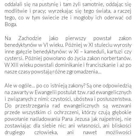
oddalali się na pustynię i tam żyli samotnie, oddając się
modlitwie i pracy; wyrzekając się tego świata, a raczej
tego, co w tym świecie złe i mogłoby ich oderwać od
Boga.
Na Zachodzie jako pierwszy powstał zakon
benedyktynów w VI wieku. Później w XI stuleciu wyrosły
inne gałęzie benedyktynów: w XI – kameduli, kartuzi czy
cystersi. Później powołano do życia zakon norbertanów.
W XIII wieku powstali dominikanie i franciszkanie i aż po
nasze czasy powstają różne zgromadzenia…
Ale w ogóle… po co istnieją zakony? Są one odpowiedzią
na zawarty w Ewangelii postulat tzw. rad ewangelicznych
i związanych z nimi: czystości, ubóstwa i posłuszeństwa.
Do przestrzegania rad ewangelicznych są wezwani
przede wszystkim ci ochrzczeni, którzy czują głębokie
powołanie naśladowania Pana Jezusa jak najpełniej, nie
zostawiając dla siebie nic: ani własności, ani bliskości
drugiego człowieka, ani nawet możliwości