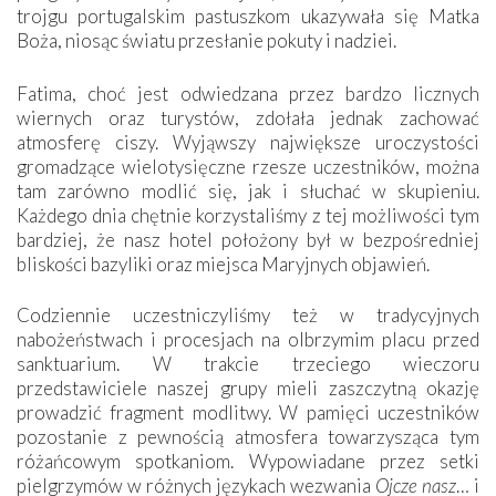
trojgu portugalskim pastuszkom ukazywała się Matka
Boża, niosąc światu przesłanie pokuty i nadziei.
Fatima, choć jest odwiedzana przez bardzo licznych
wiernych oraz turystów, zdołała jednak zachować
atmosferę ciszy. Wyjąwszy największe uroczystości
gromadzące wielotysięczne rzesze uczestników, można
tam zarówno modlić się, jak i słuchać w skupieniu.
Każdego dnia chętnie korzystaliśmy z tej możliwości tym
bardziej, że nasz hotel położony był w bezpośredniej
bliskości bazyliki oraz miejsca Maryjnych objawień.
Codziennie uczestniczyliśmy też w tradycyjnych
nabożeństwach i procesjach na olbrzymim placu przed
sanktuarium. W trakcie trzeciego wieczoru
przedstawiciele naszej grupy mieli zaszczytną okazję
prowadzić fragment modlitwy. W pamięci uczestników
pozostanie z pewnością atmosfera towarzysząca tym
różańcowym spotkaniom. Wypowiadane przez setki
pielgrzymów w różnych językach wezwania
Ojcze nasz
… i