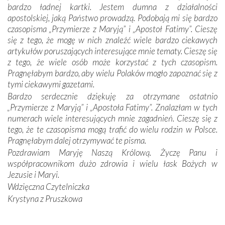
Jej siebie oraz swych bliskich.
bardzo ładnej kartki. Jestem dumna z działalności
apostolskiej, jaką Państwo prowadzą. Podobają mi się bardzo
Dzieje Portugalii to również historia wierności Bogu i
czasopisma „Przymierze z Maryją” i „Apostoł Fatimy”. Cieszę
odstępstw, także w życiu władców. Trudne momenty w
się z tego, że mogę w nich znaleźć wiele bardzo ciekawych
wymiarze tak osobistym, jak i zbiorowym, przypominają o
artykułów poruszających interesujące mnie tematy. Cieszę się
konieczności ciągłego zabiegania o własną duszę i o łaskę
z tego, że wiele osób może korzystać z tych czasopism.
Opatrzności. Wierność przynosi pomyślność –
Pragnęłabym bardzo, aby wielu Polaków mogło zapoznać się z
przynajmniej w życiu duchowym. Odstępstwo owocuje
tymi ciekawymi gazetami.
nieszczęściem i śmiercią. Te uniwersalne prawdy
Bardzo serdecznie dziękuję za otrzymane ostatnio
przychodziły na myśl, gdy słuchaliśmy opowieści
„Przymierze z Maryją” i „Apostoła Fatimy”. Znalazłam w tych
przewodników o portugalskich monarchach i wodzach,
numerach wiele interesujących mnie zagadnień. Cieszę się z
zwycięskich bitwach i nieszczęśliwych losach grzesznych
tego, że te czasopisma mogą trafić do wielu rodzin w Polsce.
kochanków.
Pragnęłabym dalej otrzymywać te pisma.
Pozdrawiam Maryję Naszą Królową. Życzę Panu i
Byli tym razem pośród Apostołów Fatimy reprezentanci
współpracownikom dużo zdrowia i wielu łask Bożych w
każdego spośród żyjących pokoleń. Najmłodszy uczestnik
Jezusie i Maryi.
liczył sobie 13 lat, zaś senior, pan Zdzisław – już 94.
–
Wdzięczna Czytelniczka
Całe życie marzyłem, by tu przyjechać
– przyznał w
Krystyna z Pruszkowa
rozmowie.
Nasza pielgrzymka nie byłaby tak bogata w duchową treść