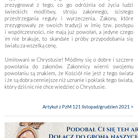
zrezygnował z tego, co go odróżnia od życia ludzi
świeckich: modlitwy, stroju zakonnego, ścisłego
przestrzegania reguły i wyrzeczenia. Zakony, które
zrezygnowały ze swoich tradycji w imię tzw. postępu
i współczesności, nie mają już powołań, a jedyne czego
im nie brakuje, to skandale i próby przypodobania się
światu za wszelką cenę.
Umiłowani w Chrystusie! Módlmy się o dobre i szczere
powołania do zakonów. Zakonnicy wierni swojemu
powołaniu są znakiem, że Kościół nie jest z tego świata
i że są dobra cenniejsze niż uznanie i poklask tego świata,
który dziś nic nie chce wiedzieć o Chrystusie.
Artykuł z PzM 121 listopad/grudzień 2021 >