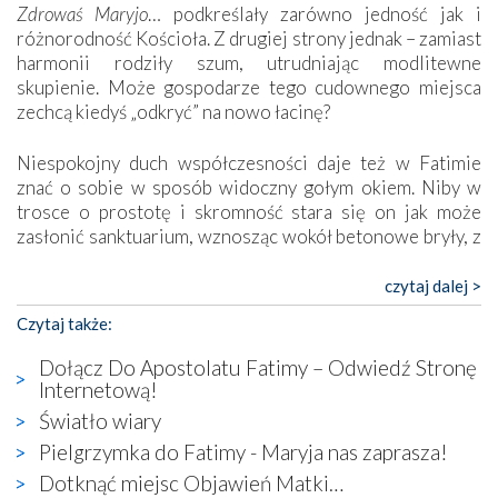
Zdrowaś Maryjo
… podkreślały zarówno jedność jak i
różnorodność Kościoła. Z drugiej strony jednak – zamiast
harmonii rodziły szum, utrudniając modlitewne
skupienie. Może gospodarze tego cudownego miejsca
zechcą kiedyś „odkryć” na nowo łacinę?
Niespokojny duch współczesności daje też w Fatimie
znać o sobie w sposób widoczny gołym okiem. Niby w
trosce o prostotę i skromność stara się on jak może
zasłonić sanktuarium, wznosząc wokół betonowe bryły, z
których niektóre nawet zostały poświęcone jako miejsca
katolickiego kultu. Tylko co wspólnego z żywą,
czytaj dalej >
autentyczną wiarą mogą mieć płaskie, szare bunkry albo
Czytaj także:
kaplice, w których Tabernakulum przypomina bardziej
skrzynkę na narzędzia? Albo co powiedzieć o ustawionym
Dołącz Do Apostolatu Fatimy – Odwiedź Stronę
tuż przy nowej bazylice wielkim krzyżu, na którym
Internetową!
zamiast Chrystusa umieszczono dziwaczną postać jakby
Światło wiary
wyjętą ze starożytnych hieroglifów? W kulturowym
Pielgrzymka do Fatimy - Maryja nas zaprasza!
kontekście naszych czasów to raczej karykatura niż godny
wizerunek Zbawiciela…
Dotknąć miejsc Objawień Matki…