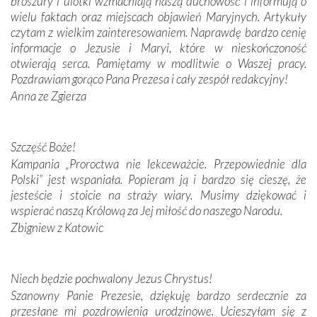
broszury i ulotki wzmacniają naszą duchowość i informują o
dos Santos oraz świętych Hiacynty i Franciszka Marto.
wielu faktach oraz miejscach objawień Maryjnych. Artykuły
Modliliśmy się przy ich grobach. Odprawiliśmy Drogę
czytam z wielkim zainteresowaniem. Naprawdę bardzo cenię
Krzyżową w ich rodzinnych stronach, odwiedziliśmy
informacje o Jezusie i Maryi, które w nieskończoność
domy, w których żyli.
otwierają serca. Pamiętamy w modlitwie o Waszej pracy.
Pozdrawiam gorąco Pana Prezesa i cały zespół redakcyjny!
W miejscu objawień Matki Bożej zapaliliśmy świece
Anna ze Zgierza
przywiezione wraz z intencjami powierzonymi nam przez
Darczyńców w ramach akcji „Twoje światło w Fatimie”.
Podczas tej kilkudniowej wyprawy na każdym kroku
spotykaliśmy się z serdeczną otwartością
Szczęść Boże!
Portugalczyków. Podziwialiśmy ich ludową sztukę i
Kampania „Proroctwa nie lekceważcie. Przepowiednie dla
zwyczaje. Mimo że nasze kraje są od siebie bardzo
Polski” jest wspaniała. Popieram ją i bardzo się cieszę, że
oddalone, w żaden sposób nie czuliśmy się obco.
jesteście i stoicie na straży wiary. Musimy dziękować i
Sprawiła to oczywiście sama Matka Boża, ale też
wspierać naszą Królową za Jej miłość do naszego Narodu.
kulturowa bliskość biorąca swój początek w naszej
Zbigniew z Katowic
wspólnej wierze. Podczas wyjazdów do historycznych
miejsc, które znalazły się na trasie naszej pielgrzymki,
mieliśmy okazję przekonać się, że Maryja swoją opieką
Niech będzie pochwalony Jezus Chrystus!
otacza nie tylko nasz naród, lecz wszystkie nacje, które
Szanowny Panie Prezesie, dziękuję bardzo serdecznie za
się Jej ufnie oddają, a także każdą osobę, która zawierza
przesłane mi pozdrowienia urodzinowe. Ucieszyłam się z