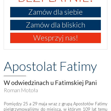
Zamów dla siebie
Zamów dla bliskich
Wesprzyj nas!
Apostolat Fatimy
W odwiedzinach u Fatimskiej Pani
Roman Motoła
Pomiędzy 25 a 29 maja wraz z grupą Apostołów Fatimy
pielgrzymowaliśmy do miejsca, w którym 109 lat temu