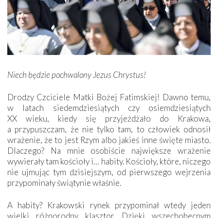
Niech będzie pochwalony Jezus Chrystus!
Drodzy Czciciele Matki Bożej Fatimskiej! Dawno temu,
w latach siedemdziesiątych czy osiemdziesiątych
XX wieku, kiedy się przyjeżdżało do Krakowa,
a przypuszczam, że nie tylko tam, to człowiek odnosił
wrażenie, że to jest Rzym albo jakieś inne święte miasto.
Dlaczego? Na mnie osobiście największe wrażenie
wywierały tam kościoły i… habity. Kościoły, które, niczego
nie ujmując tym dzisiejszym, od pierwszego wejrzenia
przypominały świątynie właśnie.
A habity? Krakowski rynek przypominał wtedy jeden
wielki różnorodny klasztor. Dzięki wszechobecnym