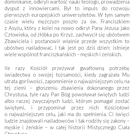
dominikanie, odkryli wartość nauki teologii, prowadzenia
dysput z innowiercami. Był to impuls do rozwoju
pierwszych europejskich uniwersytetów. W tym samym
czasie wielu mężczyzn poszło za św. Franciszkiem
z Asyżu, który z kolei na nowo odkrył Pana Jezusa jako
Człowieka, od żłóbka po Krzyż, zachwycił się ubóstwem
Zbawiciela i postanowił właśnie przede wszystkim to
ubóstwo naśladować. I tak jest po dziś dzień: istnieje
wiele wspólnot franciszkańskich – męskich i żeńskich.
Ile razy Kościół przeżywał gwałtowną potrzebę
świadectwa o swojej tożsamości, kiedy zagrażała Mu
utrata gorliwości, zapomnienie o najważniejszym celu na
tej ziemi – głoszeniu zbawienia dokonanego przez
Chrystusa, tyle razy Pan Bóg powoływał świętych ludzi
albo raczej zwyczajnych ludzi, którym pomagał zostać
świętymi, i przypominał przez nich Kościołowi
o najważniejszym celu, jaki ma do spełnienia. Ci święci
ludzie znajdowali naśladowców i tak rodziły się zakony –
męskie i żeńskie – w całej historii Mistycznego Ciała
Chrystusa.