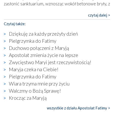
zasłonić sanktuarium, wznosząc wokół betonowe bryły, z
których niektóre nawet zostały poświęcone jako miejsca
katolickiego kultu. Tylko co wspólnego z żywą,
czytaj dalej >
autentyczną wiarą mogą mieć płaskie, szare bunkry albo
Czytaj także:
kaplice, w których Tabernakulum przypomina bardziej
skrzynkę na narzędzia? Albo co powiedzieć o ustawionym
Dziękuję za każdy przeżyty dzień
tuż przy nowej bazylice wielkim krzyżu, na którym
Pielgrzymka do Fatimy
zamiast Chrystusa umieszczono dziwaczną postać jakby
Duchowo połączeni z Maryją
wyjętą ze starożytnych hieroglifów? W kulturowym
kontekście naszych czasów to raczej karykatura niż godny
Apostolat zmienia życie na lepsze
wizerunek Zbawiciela…
Zwycięstwo Maryi jest rzeczywistością!
Zatem nawet w bezpośrednim otoczeniu sanktuarium
Maryja czeka na Ciebie!
naocznie przekonaliśmy się, że wewnątrz Kościoła toczy
Pielgrzymka do Fatimy
się ogromna walka o kształt katolicyzmu i o serca
wierzących. Do czego to zmaganie może prowadzić,
Wiara trzyma mnie przy życiu
widzieliśmy w urokliwym, niewielkim mieście Obidos,
Walczmy o Bożą Sprawę!
gdzie w miejscu dawnego kościoła działa dzisiaj…
Krocząc za Maryją
księgarnia.
wszystkie z działu Apostolat Fatimy >
Nasze pielgrzymkowe wyprawy, których celem były