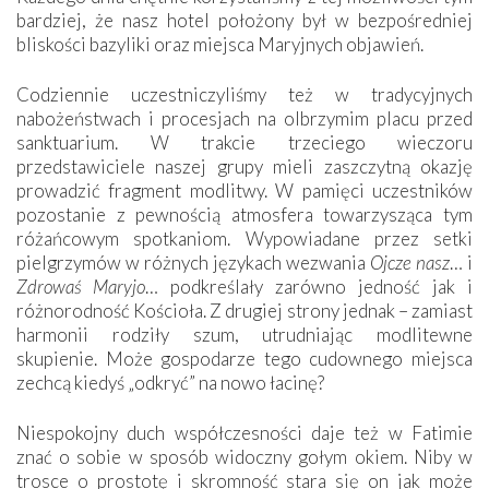
bardziej, że nasz hotel położony był w bezpośredniej
bliskości bazyliki oraz miejsca Maryjnych objawień.
Codziennie uczestniczyliśmy też w tradycyjnych
nabożeństwach i procesjach na olbrzymim placu przed
sanktuarium. W trakcie trzeciego wieczoru
przedstawiciele naszej grupy mieli zaszczytną okazję
prowadzić fragment modlitwy. W pamięci uczestników
pozostanie z pewnością atmosfera towarzysząca tym
różańcowym spotkaniom. Wypowiadane przez setki
pielgrzymów w różnych językach wezwania
Ojcze nasz
… i
Zdrowaś Maryjo
… podkreślały zarówno jedność jak i
różnorodność Kościoła. Z drugiej strony jednak – zamiast
harmonii rodziły szum, utrudniając modlitewne
skupienie. Może gospodarze tego cudownego miejsca
zechcą kiedyś „odkryć” na nowo łacinę?
Niespokojny duch współczesności daje też w Fatimie
znać o sobie w sposób widoczny gołym okiem. Niby w
trosce o prostotę i skromność stara się on jak może