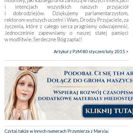
modlitwy, jaki każdego dnia zanoszą w naszych intencjach
i intencjach wszystkich naszych przyjaciół
i dobrodziejów. Dziękujemy parlamentarzystom,
rektorom wyższych uczelni i Wam, Drodzy Przyjaciele, za
życzenia, które z całego serca pragniemy odwzajemnić.
Jednocześnie zapewniamy o naszej stałej pamięci
w modlitwie. Serdeczne Bóg zapłać!
Artykuł z PzM 80 styczeń/luty 2015 >
Czytaj także w innych numerach Przymierza z Maryją: