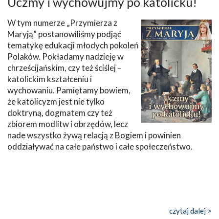
Uczmy i wychowujmy po katolicku!
W tym numerze „Przymierza z
Maryją” postanowiliśmy podjąć
tematykę edukacji młodych pokoleń
Polaków. Pokładamy nadzieję w
chrześcijańskim, czy też ściślej –
katolickim kształceniu i
wychowaniu. Pamiętamy bowiem,
że katolicyzm jest nie tylko
doktryną, dogmatem czy też
zbiorem modlitw i obrzędów, lecz
nade wszystko żywą relacją z Bogiem i powinien
oddziaływać na całe państwo i całe społeczeństwo.
czytaj dalej >