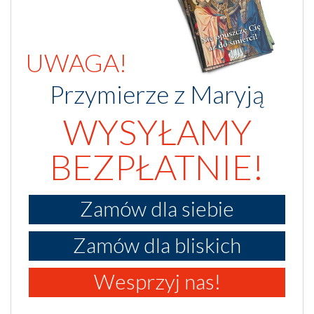
UWAGA!
Przymierze z Maryją
WYSYŁAMY
BEZPŁATNIE!
Zamów dla siebie
Zamów dla bliskich
Wesprzyj nas!