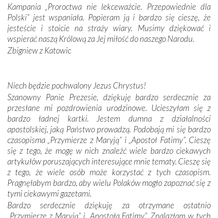
spotykaliśmy się z serdeczną otwartością
Kampania „Proroctwa nie lekceważcie. Przepowiednie dla
Portugalczyków. Podziwialiśmy ich ludową sztukę i
Polski” jest wspaniała. Popieram ją i bardzo się cieszę, że
zwyczaje. Mimo że nasze kraje są od siebie bardzo
jesteście i stoicie na straży wiary. Musimy dziękować i
oddalone, w żaden sposób nie czuliśmy się obco.
wspierać naszą Królową za Jej miłość do naszego Narodu.
Sprawiła to oczywiście sama Matka Boża, ale też
Zbigniew z Katowic
kulturowa bliskość biorąca swój początek w naszej
wspólnej wierze. Podczas wyjazdów do historycznych
miejsc, które znalazły się na trasie naszej pielgrzymki,
Niech będzie pochwalony Jezus Chrystus!
mieliśmy okazję przekonać się, że Maryja swoją opieką
Szanowny Panie Prezesie, dziękuję bardzo serdecznie za
otacza nie tylko nasz naród, lecz wszystkie nacje, które
przesłane mi pozdrowienia urodzinowe. Ucieszyłam się z
się Jej ufnie oddają, a także każdą osobę, która zawierza
bardzo ładnej kartki. Jestem dumna z działalności
Jej siebie oraz swych bliskich.
apostolskiej, jaką Państwo prowadzą. Podobają mi się bardzo
czasopisma „Przymierze z Maryją” i „Apostoł Fatimy”. Cieszę
Dzieje Portugalii to również historia wierności Bogu i
się z tego, że mogę w nich znaleźć wiele bardzo ciekawych
odstępstw, także w życiu władców. Trudne momenty w
artykułów poruszających interesujące mnie tematy. Cieszę się
wymiarze tak osobistym, jak i zbiorowym, przypominają o
z tego, że wiele osób może korzystać z tych czasopism.
konieczności ciągłego zabiegania o własną duszę i o łaskę
Pragnęłabym bardzo, aby wielu Polaków mogło zapoznać się z
Opatrzności. Wierność przynosi pomyślność –
tymi ciekawymi gazetami.
przynajmniej w życiu duchowym. Odstępstwo owocuje
Bardzo serdecznie dziękuję za otrzymane ostatnio
nieszczęściem i śmiercią. Te uniwersalne prawdy
„Przymierze z Maryją” i „Apostoła Fatimy”. Znalazłam w tych