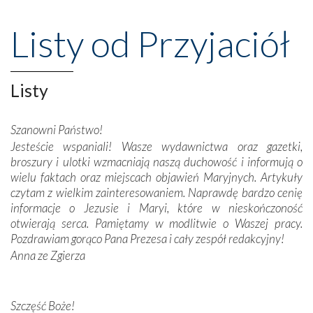
wspaniałe klasztory w miasteczku Alcobaça czy w Batalhi,
przeniosły nas do czasów, gdy świątynie bez wątpienia
Listy od Przyjaciół
wznoszono na chwałę Bożą, na przykład – w podzięce za
Opatrznościową pomoc w wygranej bitwie o
niepodległość kraju. Zachwyt budziła potężna, a zarazem
misterna architektura tych monumentalnych dzieł,
Listy
wspaniałe zdobienia, dbałość ich twórców o detale,
połączenie talentów z wytrwałością i pracowitością
Szanowni Państwo!
budowniczych.
Jesteście wspaniali! Wasze wydawnictwa oraz gazetki,
broszury i ulotki wzmacniają naszą duchowość i informują o
Podążyliśmy też śladami fatimskich wizjonerów – Łucji
wielu faktach oraz miejscach objawień Maryjnych. Artykuły
dos Santos oraz świętych Hiacynty i Franciszka Marto.
czytam z wielkim zainteresowaniem. Naprawdę bardzo cenię
Modliliśmy się przy ich grobach. Odprawiliśmy Drogę
informacje o Jezusie i Maryi, które w nieskończoność
Krzyżową w ich rodzinnych stronach, odwiedziliśmy
otwierają serca. Pamiętamy w modlitwie o Waszej pracy.
domy, w których żyli.
Pozdrawiam gorąco Pana Prezesa i cały zespół redakcyjny!
Anna ze Zgierza
W miejscu objawień Matki Bożej zapaliliśmy świece
przywiezione wraz z intencjami powierzonymi nam przez
Darczyńców w ramach akcji „Twoje światło w Fatimie”.
Podczas tej kilkudniowej wyprawy na każdym kroku
Szczęść Boże!