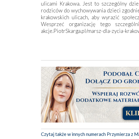
ulicami Krakowa. Jest to szczególny dzi
rodziców do wychowywania dzieci zgodnie 
krakowskich ulicach, aby wyrazić społec
Wesprzeć organizację tego szczegól
akcje.PiotrSkarga.pl/marsz-dla-zycia-krako
Czytaj także w innych numerach Przymierza z M