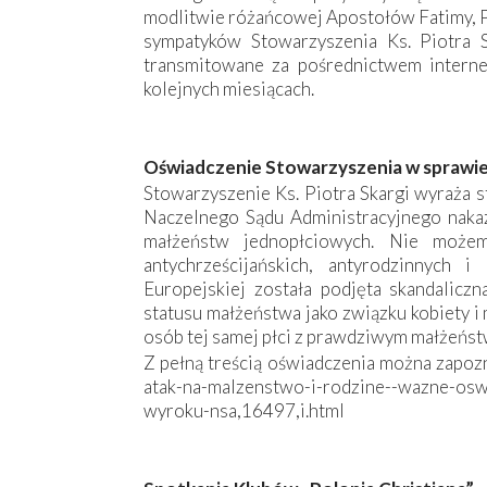
modlitwie różańcowej Apostołów Fatimy, Pr
sympatyków Stowarzyszenia Ks. Piotra 
transmitowane za pośrednictwem intern
kolejnych miesiącach.
Oświadczenie Stowarzyszenia w sprawi
Stowarzyszenie Ks. Piotra Skargi wyraża 
Naczelnego Sądu Administracyjnego naka
małżeństw jednopłciowych. Nie możem
antychrześcijańskich, antyrodzinnych 
Europejskiej została podjęta skandaliczn
statusu małżeństwa jako związku kobiety 
osób tej samej płci z prawdziwym małżeńst
Z pełną treścią oświadczenia można zapozn
atak-na-malzenstwo-i-rodzine--wazne-osw
wyroku-nsa,16497,i.html