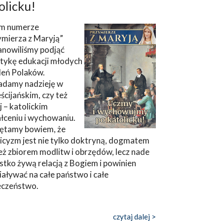
olicku!
m numerze
ymierza z Maryją”
anowiliśmy podjąć
tykę edukacji młodych
leń Polaków.
adamy nadzieję w
ścijańskim, czy też
ej – katolickim
łceniu i wychowaniu.
ętamy bowiem, że
icyzm jest nie tylko doktryną, dogmatem
eż zbiorem modlitw i obrzędów, lecz nade
tko żywą relacją z Bogiem i powinien
aływać na całe państwo i całe
eczeństwo.
czytaj dalej >