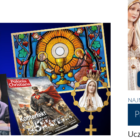
NAJ
P
Ucz