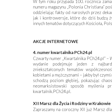
W tym roku przypada 100. rocznica zama
numeru magazynu „Polonia Christiana” poś
oddzielając fakty od narosłych przez deka
jak i kontrowersje, które do dziś budzą 
innych tematów dotyczących Kościoła, Polsk
AKCJE INTERNETOWE
4. numer kwartalnika PCh24.pl
Czwarty numer „Kwartalnika PCh24.pl” –
W
wydanie podejmuje jeden z najbardz
zniekształconych tematów współczesnoś
kobietami a mężczyznami – jakby był czymś
schodzą poziom głębiej, pokazując chaos,
neomarksistowski sposób myślenia p
kwartalnik.PCh24.pl.
XII Marsz dla Życia i Rodziny w Krakowie
Zapraszamy na coroczny XII już Marsz dla 