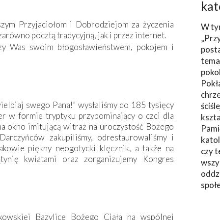
kat
szym Przyjaciołom i Dobrodziejom za życzenia
W ty
arówno pocztą tradycyjną, jak i przez internet.
„Prz
rzy Was swoim błogosławieństwem, pokojem i
post
tema
poko
Pokł
chrze
ielbiaj swego Pana!” wysłaliśmy do 185 tysięcy
ściśl
r w formie tryptyku przypominający o czci dla
kszta
a okno imitującą witraż na uroczystość Bożego
Pami
 Darczyńców zakupiliśmy, odrestaurowaliśmy i
katol
kowie piękny neogotycki klęcznik, a także na
czy t
tynię kwiatami oraz zorganizujemy Kongres
wszys
oddzi
społ
kowskiej Bazylice Bożego Ciała na wspólnej