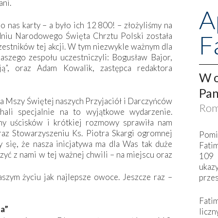
ani.
A
o nas karty – a było ich 12 800! – złożyliśmy na
F
dniu Narodowego Święta Chrztu Polski została
estników tej akcji. W tym niezwykle ważnym dla
aszego zespołu uczestniczyli: Bogusław Bajor,
ją”, oraz Adam Kowalik, zastępca redaktora
W o
Pan
na Mszy Świętej naszych Przyjaciół i Darczyńców
Rom
chali specjalnie na to wyjątkowe wydarzenie.
ny uścisków i krótkiej rozmowy sprawiła nam
raz Stowarzyszeniu Ks. Piotra Skargi ogromnej
Pomi
y się, że nasza inicjatywa ma dla Was tak duże
Fati
zyć z nami w tej ważnej chwili – na miejscu oraz
109 
ukaz
szym życiu jak najlepsze owoce. Jeszcze raz –
przes
Fati
na”
liczn