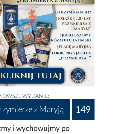
NOWSZE WYDANIE:
149
rzymierze z Maryją
my i wychowujmy po