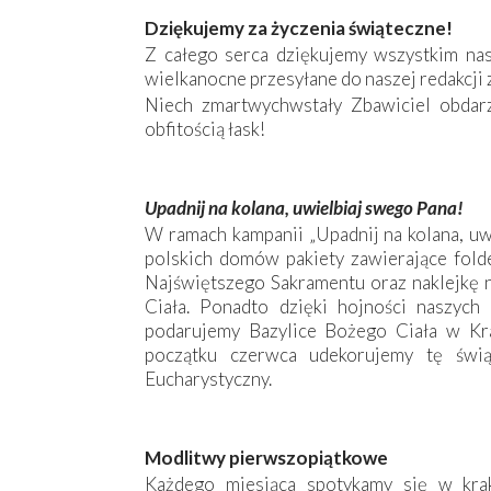
Dziękujemy za życzenia świąteczne!
Z całego serca dziękujemy wszystkim na
wielkanocne przesyłane do naszej redakcji z
Niech zmartwychwstały Zbawiciel obda
obfitością łask!
Upadnij na kolana, uwielbiaj swego Pana!
W ramach kampanii „Upadnij na kolana, uw
polskich domów pakiety zawierające folde
Najświętszego Sakramentu oraz naklejkę n
Ciała. Ponadto dzięki hojności naszych
podarujemy Bazylice Bożego Ciała w Kra
początku czerwca udekorujemy tę świą
Eucharystyczny.
Modlitwy pierwszopiątkowe
Każdego miesiąca spotykamy się w kra