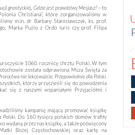
ucji gnostyckiej
,
Gdzie jest prawdziwy Mesjasz?
– to
olonia Christiana”, które zorganizowaliśmy w
iśmy m.in. dr Barbarę Stanisławczyk, ks. prof.
go, Marka Puzio z Ordo Iuris czy prof. Filipa
uroczyście 1060. rocznicę chrztu Polski. W tym
stochowie została odprawiona Msza Święta za
Proroctwa nie lekceważcie. Przepowiednie dla Polski
.
wszystkich, którzy przyczynili się do powodzenia
tkać się z naszymi wspaniałymi Przyjaciółmi i
owadziliśmy kampanię mającą promować książkę
 Polski
. Do 160 tysięcy polskich domów trafiły
wo wydaną przez nas książkę, a także poświęcony
Matki Bożej Częstochowskiej oraz kartę na