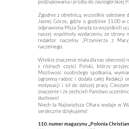
podziękowania i prośby do Jasnogórskiej P
Zgodnie z obietnicą, wszystkie odesłane d
Jasnej Górze, gdzie o godzinie 11.00 w 
odprawiona Msza Święta za wszystkich ucz
naszej wspólnoty wydarzeniu ze strony n
redaktor naczelny „Przymierza z Mary
naczelnego.
Wielkie znaczenie miała dla nas obecność 
z różnych części Polski, którzy przyje
Możliwość osobistego spotkania, wymia
ogromną radość i dodała całej Redakcji o
motywacji i sił do dalszej pracy. Cieszym
znaczenie i że zechcieli Państwo uczestnic
duchowo!
Niech ta Najświętsza Ofiara wydaje w Wa
serdecznie dziękujemy!
110. numer magazynu „Polonia Christia