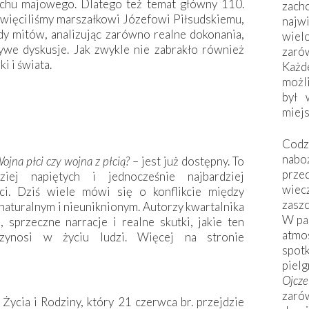
chu majowego. Dlatego też temat główny 110.
zac
więciliśmy marszałkowi Józefowi Piłsudskiemu,
naj
dy mitów, analizując zarówno realne dokonania,
wiel
żywe dyskusje. Jak zwykle nie zabrakło również
zarów
i i świata.
Każd
możli
był 
miej
Codzi
nabo
ojna płci czy wojna z płcią?
– jest już dostępny. To
prze
iej napiętych i jednocześnie najbardziej
wiec
ci. Dziś wiele mówi się o konflikcie między
zaszc
 naturalnym i nieuniknionym. Autorzy kwartalnika
W pa
 sprzeczne narracje i realne skutki, jakie ten
atmo
rzynosi w życiu ludzi. Więcej na stronie
spo
piel
Ojcz
zarów
Życia i Rodziny, który 21 czerwca br. przejdzie