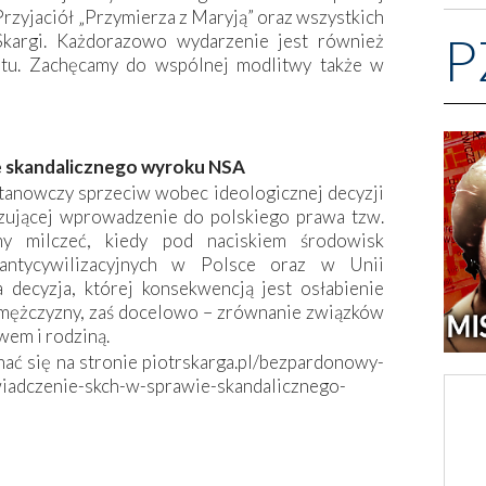
zyjaciół „Przymierza z Maryją” oraz wszystkich
P
Skargi. Każdorazowo wydarzenie jest również
etu. Zachęcamy do wspólnej modlitwy także w
e skandalicznego wyroku NSA
stanowczy sprzeciw wobec ideologicznej decyzji
zującej wprowadzenie do polskiego prawa tzw.
y milczeć, kiedy pod naciskiem środowisk
i antycywilizacyjnych w Polsce oraz w Unii
a decyzja, której konsekwencją jest osłabienie
i mężczyzny, zaś docelowo – zrównanie związków
wem i rodziną.
ać się na stronie piotrskarga.pl/bezpardonowy-
iadczenie-skch-w-sprawie-skandalicznego-