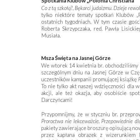
Spotkania Klubów „Polonia Christiana”
Co z tą szkołą?
,
Bękarci judaizmu. Dzieje rewol
tylko niektóre tematy spotkań Klubów „P
ostatnich tygodniach. W tym czasie gościl
Roberta Skrzypczaka, red. Pawła Lisickie
Musiała.
Msza Święta na Jasnej Górze
We wtorek 14 kwietnia br. obchodziliśmy 
szczególnym dniu na Jasnej Górze w Czę
uczestników kampanii promującej książkę
To nie tylko akt naszej wdzięczności dla 
akcji, ale też okazja, aby osobiście spo
Darczyńcami!
Przypomnijmy, że w styczniu br. przepr
Proroctwa nie lekceważcie. Przepowiednie dla
pakiety zawierające broszurę opisującą no
przez kapłana obrazek z wizerunkiem 