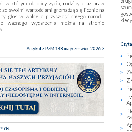
drugi
eń, w którym obrońcy życia, rodziny oraz praw
szum
ze swoimi wartościami gromadzą się licznie na
gosp
zny głos w walce o przyszłość całego narodu.
kiedy
nie ważnego wydarzenia można na stronie
w.
Nies
Fati
Czyta
okie
Artykuł z PzM 148 maj/czerwiec 2026 >
star
Pi
wzno
Op
niekt
Zw
katol
aute
Z 
bunk
Pi
przyp
Tw
co p
Ap
bazy
Pi
Chry
za
wyję
kultu
Ap
aryją:
do
karyk