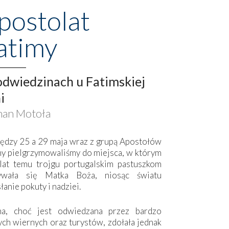
postolat
atimy
dwiedzinach u Fatimskiej
i
an Motoła
ędzy 25 a 29 maja wraz z grupą Apostołów
my pielgrzymowaliśmy do miejsca, w którym
lat temu trojgu portugalskim pastuszkom
ywała się Matka Boża, niosąc światu
łanie pokuty i nadziei.
ma, choć jest odwiedzana przez bardzo
ych wiernych oraz turystów, zdołała jednak