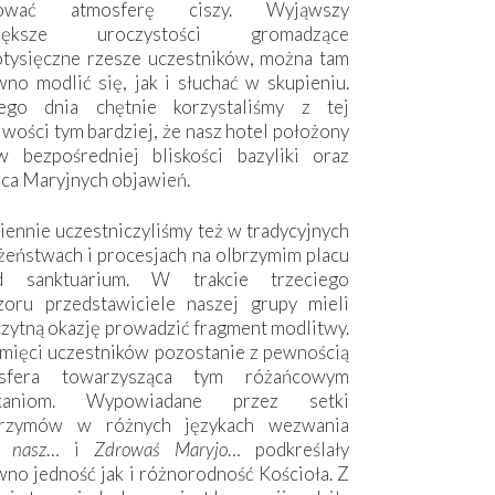
hować atmosferę ciszy. Wyjąwszy
większe uroczystości gromadzące
otysięczne rzesze uczestników, można tam
no modlić się, jak i słuchać w skupieniu.
ego dnia chętnie korzystaliśmy z tej
wości tym bardziej, że nasz hotel położony
w bezpośredniej bliskości bazyliki oraz
sca Maryjnych objawień.
ennie uczestniczyliśmy też w tradycyjnych
żeństwach i procesjach na olbrzymim placu
d sanktuarium. W trakcie trzeciego
zoru przedstawiciele naszej grupy mieli
zytną okazję prowadzić fragment modlitwy.
mięci uczestników pozostanie z pewnością
sfera towarzysząca tym różańcowym
tkaniom. Wypowiadane przez setki
grzymów w różnych językach wezwania
e nasz
… i
Zdrowaś Maryjo
… podkreślały
no jedność jak i różnorodność Kościoła. Z