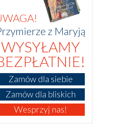
UWAGA!
Przymierze z Maryją
WYSYŁAMY
BEZPŁATNIE!
Zamów dla siebie
Zamów dla bliskich
Wesprzyj nas!