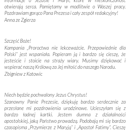
informacje o Jezusie i Maryi, które w nieskończoność
Krzyżową w ich rodzinnych stronach, odwiedziliśmy
otwierają serca. Pamiętamy w modlitwie o Waszej pracy.
domy, w których żyli.
Pozdrawiam gorąco Pana Prezesa i cały zespół redakcyjny!
Anna ze Zgierza
W miejscu objawień Matki Bożej zapaliliśmy świece
przywiezione wraz z intencjami powierzonymi nam przez
Darczyńców w ramach akcji „Twoje światło w Fatimie”.
Podczas tej kilkudniowej wyprawy na każdym kroku
Szczęść Boże!
spotykaliśmy się z serdeczną otwartością
Kampania „Proroctwa nie lekceważcie. Przepowiednie dla
Portugalczyków. Podziwialiśmy ich ludową sztukę i
Polski” jest wspaniała. Popieram ją i bardzo się cieszę, że
zwyczaje. Mimo że nasze kraje są od siebie bardzo
jesteście i stoicie na straży wiary. Musimy dziękować i
oddalone, w żaden sposób nie czuliśmy się obco.
wspierać naszą Królową za Jej miłość do naszego Narodu.
Sprawiła to oczywiście sama Matka Boża, ale też
Zbigniew z Katowic
kulturowa bliskość biorąca swój początek w naszej
wspólnej wierze. Podczas wyjazdów do historycznych
miejsc, które znalazły się na trasie naszej pielgrzymki,
Niech będzie pochwalony Jezus Chrystus!
mieliśmy okazję przekonać się, że Maryja swoją opieką
Szanowny Panie Prezesie, dziękuję bardzo serdecznie za
otacza nie tylko nasz naród, lecz wszystkie nacje, które
przesłane mi pozdrowienia urodzinowe. Ucieszyłam się z
się Jej ufnie oddają, a także każdą osobę, która zawierza
bardzo ładnej kartki. Jestem dumna z działalności
Jej siebie oraz swych bliskich.
apostolskiej, jaką Państwo prowadzą. Podobają mi się bardzo
czasopisma „Przymierze z Maryją” i „Apostoł Fatimy”. Cieszę
Dzieje Portugalii to również historia wierności Bogu i