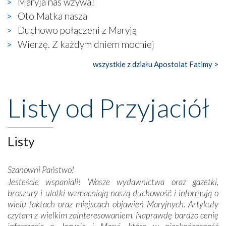
Maryja nas wzywa!
się ogromna walka o kształt katolicyzmu i o serca
wierzących. Do czego to zmaganie może prowadzić,
Oto Matka nasza
widzieliśmy w urokliwym, niewielkim mieście Obidos,
Duchowo połączeni z Maryją
gdzie w miejscu dawnego kościoła działa dzisiaj…
Wierzę. Z każdym dniem mocniej
księgarnia.
wszystkie z działu Apostolat Fatimy >
Nasze pielgrzymkowe wyprawy, których celem były
wspaniałe klasztory w miasteczku Alcobaça czy w Batalhi,
przeniosły nas do czasów, gdy świątynie bez wątpienia
Listy od Przyjaciół
wznoszono na chwałę Bożą, na przykład – w podzięce za
Opatrznościową pomoc w wygranej bitwie o
niepodległość kraju. Zachwyt budziła potężna, a zarazem
misterna architektura tych monumentalnych dzieł,
Listy
wspaniałe zdobienia, dbałość ich twórców o detale,
połączenie talentów z wytrwałością i pracowitością
Szanowni Państwo!
budowniczych.
Jesteście wspaniali! Wasze wydawnictwa oraz gazetki,
broszury i ulotki wzmacniają naszą duchowość i informują o
Podążyliśmy też śladami fatimskich wizjonerów – Łucji
wielu faktach oraz miejscach objawień Maryjnych. Artykuły
dos Santos oraz świętych Hiacynty i Franciszka Marto.
czytam z wielkim zainteresowaniem. Naprawdę bardzo cenię
Modliliśmy się przy ich grobach. Odprawiliśmy Drogę