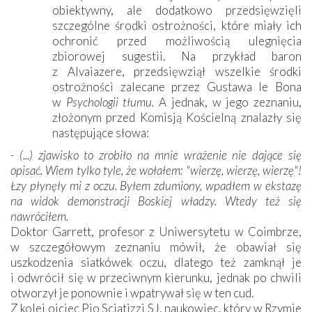
obiektywny, ale dodatkowo przedsięwzięli
szczególne środki ostrożności, które miały ich
ochronić przed możliwością ulegnięcia
zbiorowej sugestii. Na przykład baron
z Alvaiazere, przedsięwziął wszelkie środki
ostrożności zalecane przez Gustawa le Bona
w
Psychologii tłumu.
A jednak, w jego zeznaniu,
złożonym przed Komisją Kościelną znalazły się
następujące słowa:
- (...) zjawisko to zrobiło na mnie wrażenie nie dające się
opisać. Wiem tylko tyle, że wołałem: "wierzę, wierzę, wierzę"!
Łzy płynęły mi z oczu. Byłem zdumiony, wpadłem w ekstazę
na widok demonstracji Boskiej władzy. Wtedy też się
nawróciłem.
Doktor Garrett, profesor z Uniwersytetu w Coimbrze,
w szczegółowym zeznaniu mówił, że obawiał się
uszkodzenia siatkówek oczu, dlatego też zamknął je
i odwrócił się w przeciwnym kierunku, jednak po chwili
otworzył je ponownie i wpatrywał się w ten cud.
Z kolei ojciec Pio Sciatizzi SJ, naukowiec, który w Rzymie