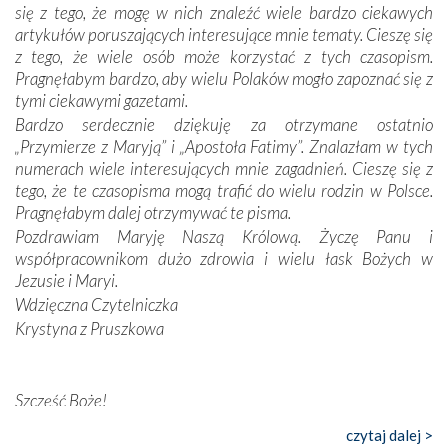
się z tego, że mogę w nich znaleźć wiele bardzo ciekawych
odstępstw, także w życiu władców. Trudne momenty w
artykułów poruszających interesujące mnie tematy. Cieszę się
wymiarze tak osobistym, jak i zbiorowym, przypominają o
z tego, że wiele osób może korzystać z tych czasopism.
konieczności ciągłego zabiegania o własną duszę i o łaskę
Pragnęłabym bardzo, aby wielu Polaków mogło zapoznać się z
Opatrzności. Wierność przynosi pomyślność –
tymi ciekawymi gazetami.
przynajmniej w życiu duchowym. Odstępstwo owocuje
Bardzo serdecznie dziękuję za otrzymane ostatnio
nieszczęściem i śmiercią. Te uniwersalne prawdy
„Przymierze z Maryją” i „Apostoła Fatimy”. Znalazłam w tych
przychodziły na myśl, gdy słuchaliśmy opowieści
numerach wiele interesujących mnie zagadnień. Cieszę się z
przewodników o portugalskich monarchach i wodzach,
tego, że te czasopisma mogą trafić do wielu rodzin w Polsce.
zwycięskich bitwach i nieszczęśliwych losach grzesznych
Pragnęłabym dalej otrzymywać te pisma.
kochanków.
Pozdrawiam Maryję Naszą Królową. Życzę Panu i
współpracownikom dużo zdrowia i wielu łask Bożych w
Byli tym razem pośród Apostołów Fatimy reprezentanci
Jezusie i Maryi.
każdego spośród żyjących pokoleń. Najmłodszy uczestnik
Wdzięczna Czytelniczka
liczył sobie 13 lat, zaś senior, pan Zdzisław – już 94.
–
Krystyna z Pruszkowa
Całe życie marzyłem, by tu przyjechać
– przyznał w
rozmowie.
Nasza pielgrzymka nie byłaby tak bogata w duchową treść
Szczęść Boże!
bez obecności duszpasterza – księdza Krzysztofa.
Bardzo dziękuję za przysyłanie mi „Przymierza z Maryją”. Jest
czytaj dalej >
Oprócz zapewnienia nam możliwości codziennego
to pismo, które bardzo sobie cenię i szanuję. Redagujecie