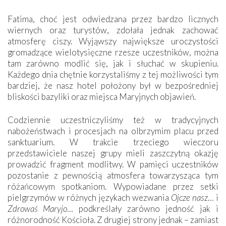
Fatima, choć jest odwiedzana przez bardzo licznych
wiernych oraz turystów, zdołała jednak zachować
atmosferę ciszy. Wyjąwszy największe uroczystości
gromadzące wielotysięczne rzesze uczestników, można
tam zarówno modlić się, jak i słuchać w skupieniu.
Każdego dnia chętnie korzystaliśmy z tej możliwości tym
bardziej, że nasz hotel położony był w bezpośredniej
bliskości bazyliki oraz miejsca Maryjnych objawień.
Codziennie uczestniczyliśmy też w tradycyjnych
nabożeństwach i procesjach na olbrzymim placu przed
sanktuarium. W trakcie trzeciego wieczoru
przedstawiciele naszej grupy mieli zaszczytną okazję
prowadzić fragment modlitwy. W pamięci uczestników
pozostanie z pewnością atmosfera towarzysząca tym
różańcowym spotkaniom. Wypowiadane przez setki
pielgrzymów w różnych językach wezwania
Ojcze nasz
… i
Zdrowaś Maryjo
… podkreślały zarówno jedność jak i
różnorodność Kościoła. Z drugiej strony jednak – zamiast