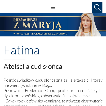
Fatima
Ateiści a cud słońca
Pośród świadków cudu słońca znaleźli się także ci, którzy
nie wierzą w istnienie Boga.
Pułkownik Frederico Oom, profesor nauk ścisłych,
dyrektor lizbońskiego obserwatorium oświadczył:
- Gdyby to było zjawisko kosmiczne, to wówczas obserwatoria