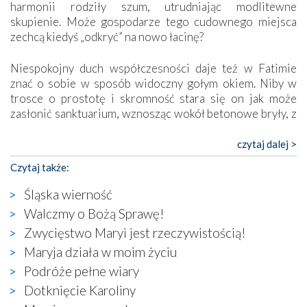
harmonii rodziły szum, utrudniając modlitewne
skupienie. Może gospodarze tego cudownego miejsca
zechcą kiedyś „odkryć” na nowo łacinę?
Niespokojny duch współczesności daje też w Fatimie
znać o sobie w sposób widoczny gołym okiem. Niby w
trosce o prostotę i skromność stara się on jak może
zasłonić sanktuarium, wznosząc wokół betonowe bryły, z
których niektóre nawet zostały poświęcone jako miejsca
katolickiego kultu. Tylko co wspólnego z żywą,
czytaj dalej >
autentyczną wiarą mogą mieć płaskie, szare bunkry albo
Czytaj także:
kaplice, w których Tabernakulum przypomina bardziej
skrzynkę na narzędzia? Albo co powiedzieć o ustawionym
Śląska wierność
tuż przy nowej bazylice wielkim krzyżu, na którym
Walczmy o Bożą Sprawę!
zamiast Chrystusa umieszczono dziwaczną postać jakby
Zwycięstwo Maryi jest rzeczywistością!
wyjętą ze starożytnych hieroglifów? W kulturowym
kontekście naszych czasów to raczej karykatura niż godny
Maryja działa w moim życiu
wizerunek Zbawiciela…
Podróże pełne wiary
Zatem nawet w bezpośrednim otoczeniu sanktuarium
Dotknięcie Karoliny
naocznie przekonaliśmy się, że wewnątrz Kościoła toczy