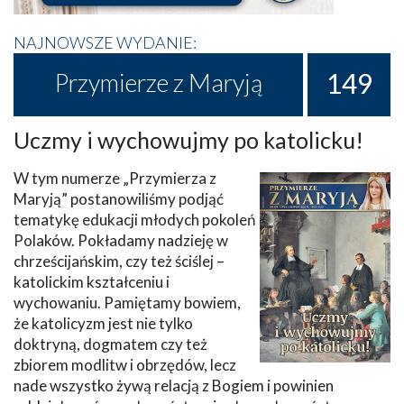
NAJNOWSZE WYDANIE:
149
Przymierze z Maryją
Uczmy i wychowujmy po katolicku!
W tym numerze „Przymierza z
Maryją” postanowiliśmy podjąć
tematykę edukacji młodych pokoleń
Polaków. Pokładamy nadzieję w
chrześcijańskim, czy też ściślej –
katolickim kształceniu i
wychowaniu. Pamiętamy bowiem,
że katolicyzm jest nie tylko
doktryną, dogmatem czy też
zbiorem modlitw i obrzędów, lecz
nade wszystko żywą relacją z Bogiem i powinien