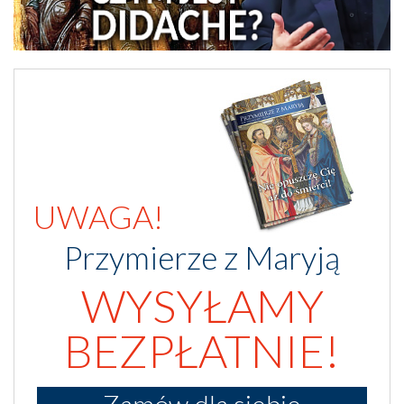
UWAGA!
Przymierze z Maryją
WYSYŁAMY
BEZPŁATNIE!
Zamów dla siebie