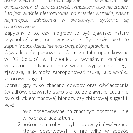
astronomiczne i meteorologiczne z pewnością nie
omieszkałyby ich zarejestrować. Tymczasem tego nie zrobiły.
I to jest właśnie niezrozumiałe, bo przecież wszelkie, nawet
najmniejsze zakłócenia w światowym systemie są
odnotowywane...
Zapytany o to, czy mogłoby to być zjawisko natury
psychologicznej, odpowiedział: -
Być może. Jest to
zupełnie obce dziedzinie naukowej, którą uprawiam.
Oświadczenie pułkownika Oom zostało opublikowane
w "O Seculo", w Lizbonie, z wyraźnym zamiarem
wskazania jedynego możliwego wyjaśnienia tego
zjawiska, jakie może zaproponować nauka, jako wyniku
zbiorowej sugestii.
Jednak, gdy tylko zbadano dowody oraz oświadczenia
świadków, oczywiste stało się to, że zjawisko cudu nie
było skutkiem masowej hipnozy czy zbiorowej sugestii,
gdyż:
było obserwowane na znacznym obszarze i nie
tylko przez ludzi z tłumu;
pośród tłumu obecni byli naukowcy i niewierzący,
którzy obserwowali je nie tylko w sposób