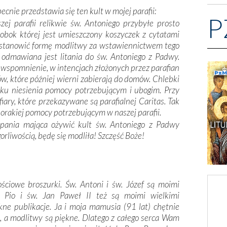
becnie przedstawia się ten kult w mojej parafii:
P
j parafii relikwie św. Antoniego przybyłe prosto
 obok której jest umieszczony koszyczek z cytatami
 stanowić formę modlitwy za wstawiennictwem tego
 odmawiana jest litania do św. Antoniego z Padwy.
 wspomnienie, w intencjach złożonych przez parafian
, które później wierni zabierają do domów. Chlebki
ku niesienia pomocy potrzebującym i ubogim. Przy
iary, które przekazywane są parafialnej Caritas. Tak
orakiej pomocy potrzebującym w naszej parafii.
pania mająca ożywić kult św. Antoniego z Padwy
gorliwością, będę się modliła! Szczęść Boże!
ściowe broszurki. Św. Antoni i św. Józef są moimi
c Pio i św. Jan Paweł II też są moimi wielkimi
kne publikacje. Ja i moja mamusia (91 lat) chętnie
, a modlitwy są piękne. Dlatego z całego serca Wam