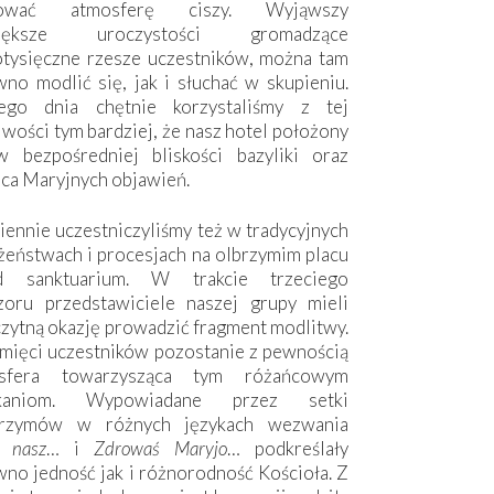
hować atmosferę ciszy. Wyjąwszy
większe uroczystości gromadzące
otysięczne rzesze uczestników, można tam
no modlić się, jak i słuchać w skupieniu.
ego dnia chętnie korzystaliśmy z tej
wości tym bardziej, że nasz hotel położony
w bezpośredniej bliskości bazyliki oraz
sca Maryjnych objawień.
ennie uczestniczyliśmy też w tradycyjnych
żeństwach i procesjach na olbrzymim placu
d sanktuarium. W trakcie trzeciego
zoru przedstawiciele naszej grupy mieli
zytną okazję prowadzić fragment modlitwy.
mięci uczestników pozostanie z pewnością
sfera towarzysząca tym różańcowym
tkaniom. Wypowiadane przez setki
grzymów w różnych językach wezwania
e nasz
… i
Zdrowaś Maryjo
… podkreślały
no jedność jak i różnorodność Kościoła. Z