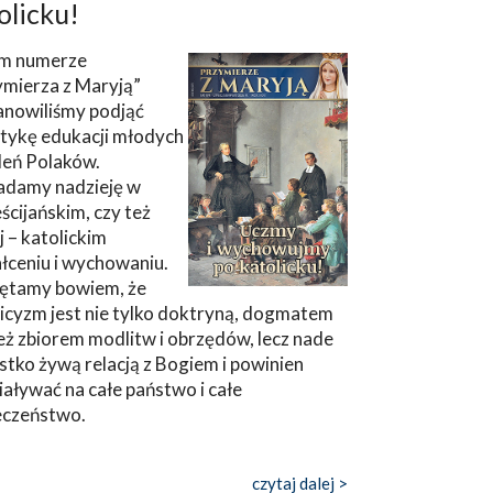
olicku!
m numerze
ymierza z Maryją”
anowiliśmy podjąć
tykę edukacji młodych
leń Polaków.
adamy nadzieję w
ścijańskim, czy też
ej – katolickim
łceniu i wychowaniu.
ętamy bowiem, że
icyzm jest nie tylko doktryną, dogmatem
eż zbiorem modlitw i obrzędów, lecz nade
tko żywą relacją z Bogiem i powinien
aływać na całe państwo i całe
eczeństwo.
czytaj dalej >