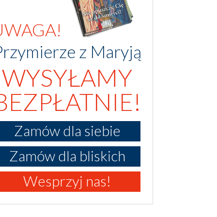
UWAGA!
Przymierze z Maryją
WYSYŁAMY
BEZPŁATNIE!
Zamów dla siebie
Zamów dla bliskich
Wesprzyj nas!