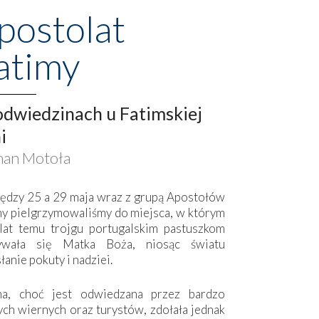
postolat
atimy
dwiedzinach u Fatimskiej
i
an Motoła
ędzy 25 a 29 maja wraz z grupą Apostołów
my pielgrzymowaliśmy do miejsca, w którym
lat temu trojgu portugalskim pastuszkom
ywała się Matka Boża, niosąc światu
łanie pokuty i nadziei.
ma, choć jest odwiedzana przez bardzo
ych wiernych oraz turystów, zdołała jednak