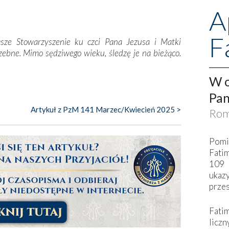
A
F
sze Stowarzyszenie ku czci Pana Jezusa i Matki
zebne. Mimo sędziwego wieku, śledzę je na bieżąco.
W o
Pan
Artykuł z PzM 141 Marzec/Kwiecień 2025 >
Rom
Pomi
Fati
109 
ukaz
przes
Fati
liczn