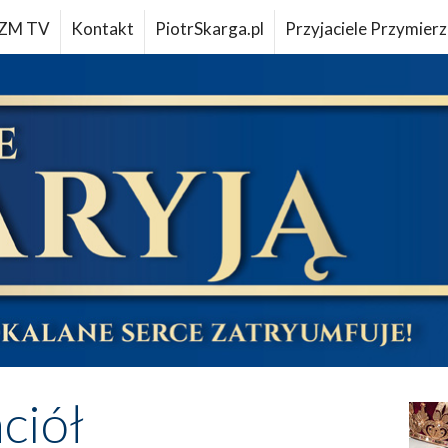
ZM TV
Kontakt
PiotrSkarga.pl
Przyjaciele Przymierz
aciół