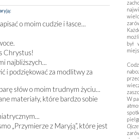
zac
naj
aryją:
wiel
pisać o moim cudzie i łasce...
zarów
Każd
możli
owoce.
był 
miej
s Chrystus!
 najbliższych...
Codzi
ć i podziękować za modlitwy za
nabo
prze
wiec
arę słów o moim trudnym życiu...
zaszc
ane materiały, które bardzo sobie
W pa
atmo
spo
hiatrycznym...
piel
smo „Przymierze z Maryją”, które jest
Ojcz
zarów