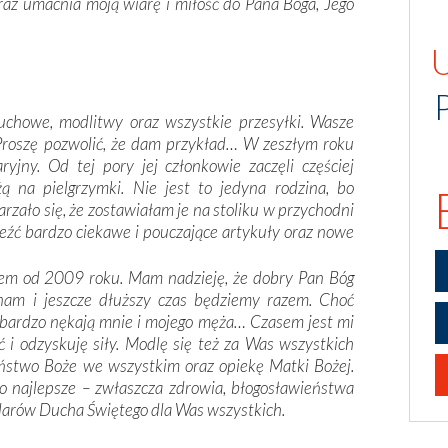
oraz umacnia moją wiarę i miłość do Pana Boga, Jego
uchowe, modlitwy oraz wszystkie przesyłki. Wasze
 Proszę pozwolić, że dam przykład… W zeszłym roku
jny. Od tej pory jej członkowie zaczęli częściej
żą na pielgrzymki. Nie jest to jedyna rodzina, bo
rzało się, że zostawiałam je na stoliku w przychodni
źć bardzo ciekawe i pouczające artykuły oraz nowe
zem od 2009 roku. Mam nadzieję, że dobry Pan Bóg
nam i jeszcze dłuższy czas będziemy razem. Choć
y bardzo nękają mnie i mojego męża… Czasem jest mi
ć i odzyskuję siły. Modlę się też za Was wszystkich
eństwo Boże we wszystkim oraz opiekę Matki Bożej.
o najlepsze – zwłaszcza zdrowia, błogosławieństwa
 darów Ducha Świętego dla Was wszystkich.