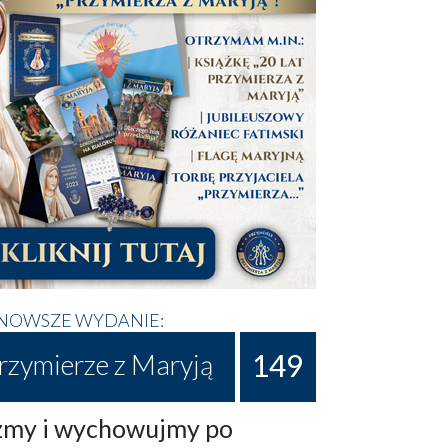
NOWSZE WYDANIE:
149
rzymierze z Maryją
my i wychowujmy po