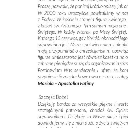
Proszę pozwolić, że poniżej krótko opiszę, jak o
W 2000 roku uroczyście powitaliśmy w nasze
z Padwy. W kościele stanęła figura Świętego,
z kazań św. Antoniego. Tym samym mogą one
Świętego. W każdy wtorek, po Mszy Świętej,
Każdego 13 czerwca, gdy Kościół obchodzi jego
odprawiana jest Msza z poświęceniem chlebków
mają przypominać o chrześcijańskim obowiąz
figurze umieszczona jest również kasetka na of
zebrane pieniądze służą do organizowania różn
Pozdrawiam Was serdecznie i ufam, że kam
przyniesie liczne duchowe owoce – o co, z całą 
Mariola – Apostołka Fatimy
Szczęść Boże!
Dziękuję bardzo za wszystkie piękne i warto
szczególnymi patronami, chociaż św. Ojcie
orędownikami. Dziękuję za Wasze akcje i pię
dowiadujemy się z nich dużo o życiu świętych