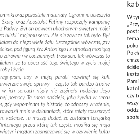
kat
ominki oraz pozostałe materiały. Ogromnie ucieszyła
W ty
a Skargi oraz Apostolat Fatimy rozpoczęły kampanię
„Prz
go z Padwy. Był on bowiem ukochanym świętym mojej
post
o bliski i mojemu sercu. Ale nie zawsze tak było. Był
tema
iałam do niego wiele żalu. Szczególnie wówczas, gdy
poko
iele, pod figurą św. Antoniego i z ufnością modlącą
Pokł
 do zdrowia i w codziennych troskach. Tak wówczas to
chrze
miałam, że to obecność tego świętego w życiu mojej
ściśl
roby i życia.
kszta
pragnęłam, aby w mojej parafii rozwinął się kult
Pami
 zawierzać swoje sprawy – często tak bardzo trudne
katol
w ich sercach nigdy nie zaginęła nadzieja Jego
czy t
nej pomocy. Ta sama nadzieja, jaką żywiła w sercu
wszys
, gdy wspominam tę historię, to odnoszę wrażenie,
oddzi
prowadził mnie w działaniach, które miały rozszerzyć
społ
ym kościele. Tu muszę dodać, że zostałam tercjarką
 Antoniego, przed którą tak często modliła się moja
 świątyni mogłam zaangażować się w ożywienie kultu