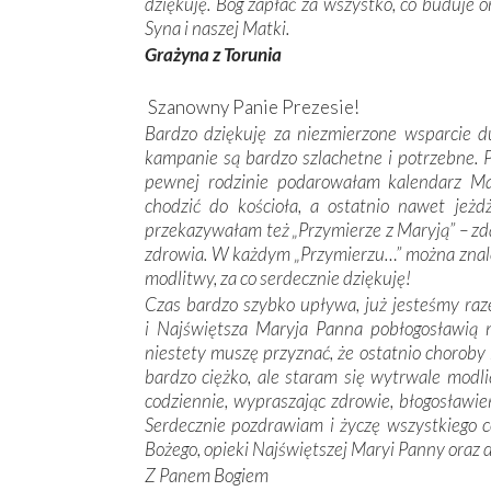
dziękuję. Bóg zapłać za wszystko, co buduje 
Syna i naszej Matki.
Grażyna z Torunia
Szanowny Panie Prezesie!
Bardzo dziękuję za niezmierzone wsparcie d
kampanie są bardzo szlachetne i potrzebne.
pewnej rodzinie podarowałam kalendarz Mary
chodzić do kościoła, a ostatnio nawet jeżd
przekazywałam też „Przymierze z Maryją” – zda
zdrowia. W każdym „Przymierzu…” można znale
modlitwy, za co serdecznie dziękuję!
Czas bardzo szybko upływa, już jesteśmy ra
i Najświętsza Maryja Panna pobłogosławią 
niestety muszę przyznać, że ostatnio chorob
bardzo ciężko, ale staram się wytrwale modli
codziennie, wypraszając zdrowie, błogosławi
Serdecznie pozdrawiam i życzę wszystkiego c
Bożego, opieki Najświętszej Maryi Panny oraz
Z Panem Bogiem