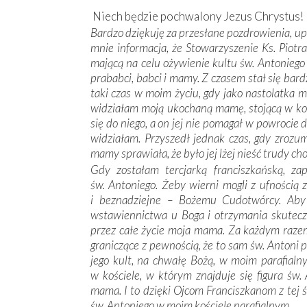
Niech będzie pochwalony Jezus Chrystus!
Bardzo dziękuję za przesłane pozdrowienia, up
mnie informacja, że Stowarzyszenie Ks. Piotr
mającą na celu ożywienie kultu św. Antonie
prababci, babci i mamy. Z czasem stał się bardz
taki czas w moim życiu, gdy jako nastolatka m
widziałam moją ukochaną mamę, stojącą w kośc
się do niego, a on jej nie pomagał w powrocie
widziałam. Przyszedł jednak czas, gdy zrozu
mamy sprawiała, że było jej lżej nieść trudy cho
Gdy zostałam tercjarką franciszkańską, za
św. Antoniego. Żeby wierni mogli z ufnością
i beznadziejne – Bożemu Cudotwórcy. Aby 
wstawiennictwa u Boga i otrzymania skutecz
przez całe życie moja mama. Za każdym razem
graniczące z pewnością, że to sam św. Antoni 
jego kult, na chwałę Bożą, w moim parafialn
w kościele, w którym znajduje się figura św.
mama. I to dzięki Ojcom Franciszkanom z tej
św. Antoniego w moim kościele parafialnym.