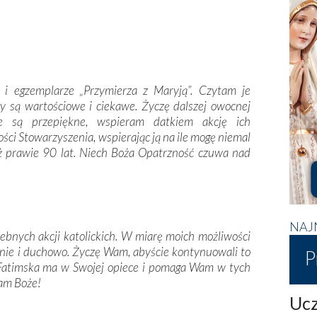
z i egzemplarze „Przymierza z Maryją”. Czytam je
ły są wartościowe i ciekawe. Życzę dalszej owocnej
e są przepiękne, wspieram datkiem akcję ich
ści Stowarzyszenia, wspierając ją na ile mogę niemal
uż prawie 90 lat. Niech Boża Opatrzność czuwa nad
NAJ
ebnych akcji katolickich. W miarę moich możliwości
nie i duchowo. Życzę Wam, abyście kontynuowali to
P
a Fatimska ma w Swojej opiece i pomaga Wam w tych
Wam Boże!
Ucz