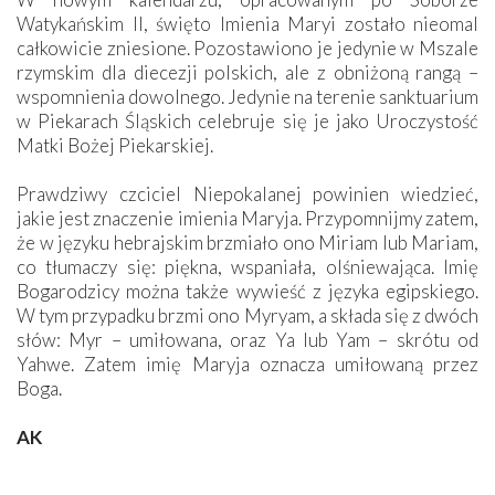
Watykańskim II, święto Imienia Maryi zostało nieomal
całkowicie zniesione. Pozostawiono je jedynie w Mszale
rzymskim dla diecezji polskich, ale z obniżoną rangą –
wspomnienia dowolnego. Jedynie na terenie sanktuarium
w Piekarach Śląskich celebruje się je jako Uroczystość
Matki Bożej Piekarskiej.
Prawdziwy czciciel Niepokalanej powinien wiedzieć,
jakie jest znaczenie imienia Maryja. Przypomnijmy zatem,
że w języku hebrajskim brzmiało ono Miriam lub Mariam,
co tłumaczy się: piękna, wspaniała, olśniewająca. Imię
Bogarodzicy można także wywieść z języka egipskiego.
W tym przypadku brzmi ono Myryam, a składa się z dwóch
słów: Myr – umiłowana, oraz Ya lub Yam – skrótu od
Yahwe. Zatem imię Maryja oznacza umiłowaną przez
Boga.
AK