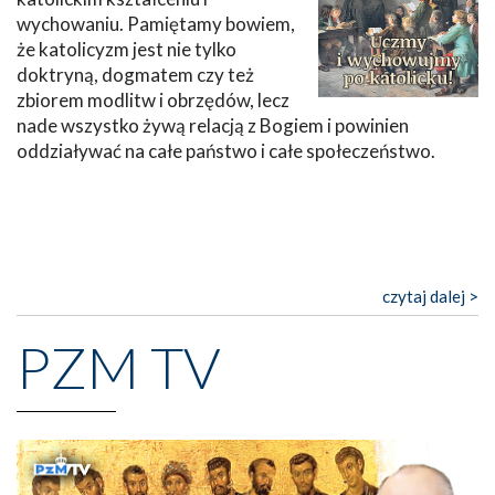
wychowaniu. Pamiętamy bowiem,
że katolicyzm jest nie tylko
doktryną, dogmatem czy też
zbiorem modlitw i obrzędów, lecz
nade wszystko żywą relacją z Bogiem i powinien
oddziaływać na całe państwo i całe społeczeństwo.
czytaj dalej >
PZM TV