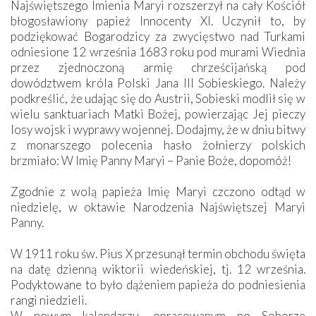
Najświętszego Imienia Maryi rozszerzył na cały Kościół
błogosławiony papież Innocenty XI. Uczynił to, by
podziękować Bogarodzicy za zwycięstwo nad Turkami
odniesione 12 września 1683 roku pod murami Wiednia
przez zjednoczoną armię chrześcijańską pod
dowództwem króla Polski Jana III Sobieskiego. Należy
podkreślić, że udając się do Austrii, Sobieski modlił się w
wielu sanktuariach Matki Bożej, powierzając Jej pieczy
losy wojsk i wyprawy wojennej. Dodajmy, że w dniu bitwy
z monarszego polecenia hasło żołnierzy polskich
brzmiało: W Imię Panny Maryi – Panie Boże, dopomóż!
Zgodnie z wolą papieża Imię Maryi czczono odtąd w
niedzielę, w oktawie Narodzenia Najświętszej Maryi
Panny.
W 1911 roku św. Pius X przesunął termin obchodu święta
na datę dzienną wiktorii wiedeńskiej, tj. 12 września.
Podyktowane to było dążeniem papieża do podniesienia
rangi niedzieli.
W nowym kalendarzu, opracowanym po Soborze