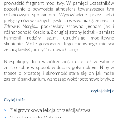
prowadzić fragment modlitwy. W pamięci uczestników
pozostanie z pewnością atmosfera towarzysząca tym
różańcowym spotkaniom. Wypowiadane przez setki
pielgrzymów w różnych językach wezwania
Ojcze nasz
… i
Zdrowaś Maryjo
… podkreślały zarówno jedność jak i
różnorodność Kościoła. Z drugiej strony jednak – zamiast
harmonii rodziły szum, utrudniając modlitewne
skupienie. Może gospodarze tego cudownego miejsca
zechcą kiedyś „odkryć” na nowo łacinę?
Niespokojny duch współczesności daje też w Fatimie
znać o sobie w sposób widoczny gołym okiem. Niby w
trosce o prostotę i skromność stara się on jak może
zasłonić sanktuarium, wznosząc wokół betonowe bryły, z
których niektóre nawet zostały poświęcone jako miejsca
katolickiego kultu. Tylko co wspólnego z żywą,
czytaj dalej >
autentyczną wiarą mogą mieć płaskie, szare bunkry albo
Czytaj także:
kaplice, w których Tabernakulum przypomina bardziej
skrzynkę na narzędzia? Albo co powiedzieć o ustawionym
Pielgrzymkowa lekcja chrześcijaństwa
tuż przy nowej bazylice wielkim krzyżu, na którym
Na kolanach do Mateńki