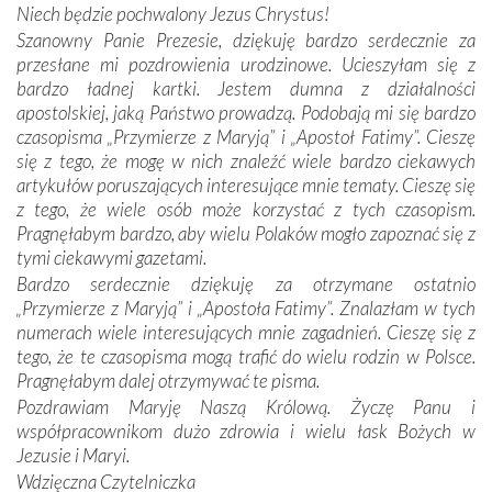
Niech będzie pochwalony Jezus Chrystus!
mieliśmy okazję przekonać się, że Maryja swoją opieką
Szanowny Panie Prezesie, dziękuję bardzo serdecznie za
otacza nie tylko nasz naród, lecz wszystkie nacje, które
przesłane mi pozdrowienia urodzinowe. Ucieszyłam się z
się Jej ufnie oddają, a także każdą osobę, która zawierza
bardzo ładnej kartki. Jestem dumna z działalności
Jej siebie oraz swych bliskich.
apostolskiej, jaką Państwo prowadzą. Podobają mi się bardzo
czasopisma „Przymierze z Maryją” i „Apostoł Fatimy”. Cieszę
Dzieje Portugalii to również historia wierności Bogu i
się z tego, że mogę w nich znaleźć wiele bardzo ciekawych
odstępstw, także w życiu władców. Trudne momenty w
artykułów poruszających interesujące mnie tematy. Cieszę się
wymiarze tak osobistym, jak i zbiorowym, przypominają o
z tego, że wiele osób może korzystać z tych czasopism.
konieczności ciągłego zabiegania o własną duszę i o łaskę
Pragnęłabym bardzo, aby wielu Polaków mogło zapoznać się z
Opatrzności. Wierność przynosi pomyślność –
tymi ciekawymi gazetami.
przynajmniej w życiu duchowym. Odstępstwo owocuje
Bardzo serdecznie dziękuję za otrzymane ostatnio
nieszczęściem i śmiercią. Te uniwersalne prawdy
„Przymierze z Maryją” i „Apostoła Fatimy”. Znalazłam w tych
przychodziły na myśl, gdy słuchaliśmy opowieści
numerach wiele interesujących mnie zagadnień. Cieszę się z
przewodników o portugalskich monarchach i wodzach,
tego, że te czasopisma mogą trafić do wielu rodzin w Polsce.
zwycięskich bitwach i nieszczęśliwych losach grzesznych
Pragnęłabym dalej otrzymywać te pisma.
kochanków.
Pozdrawiam Maryję Naszą Królową. Życzę Panu i
współpracownikom dużo zdrowia i wielu łask Bożych w
Byli tym razem pośród Apostołów Fatimy reprezentanci
Jezusie i Maryi.
każdego spośród żyjących pokoleń. Najmłodszy uczestnik
Wdzięczna Czytelniczka
liczył sobie 13 lat, zaś senior, pan Zdzisław – już 94.
–