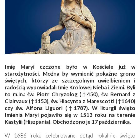
Imię Maryi czczone było w Kościele już w
starożytności. Można by wymienić pokaźne grono
świętych, którzy ze szczególnym uwielbieniem i
radością wypowiadali Imię Królowej Nieba i Ziemi. Byli
to m.in.: św. Piotr Chryzolog (†450), św. Bernard z
Clairvaux (†1153), św. Hiacynta z Marescotti (†1640)
czy św. Alfons Liguori (†1787). W liturgii święto
Imienia Maryi pojawiło się w 1513 roku na terenie
Kastylii (Hiszpania). Obchodzono je 17 października.
W 1686 roku celebrowane dotąd lokalnie święto