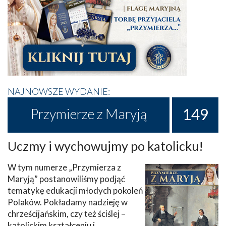
NAJNOWSZE WYDANIE:
149
Przymierze z Maryją
Uczmy i wychowujmy po katolicku!
W tym numerze „Przymierza z
Maryją” postanowiliśmy podjąć
tematykę edukacji młodych pokoleń
Polaków. Pokładamy nadzieję w
chrześcijańskim, czy też ściślej –
katolickim kształceniu i