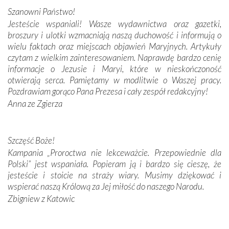
połączenie talentów z wytrwałością i pracowitością
Szanowni Państwo!
budowniczych.
Jesteście wspaniali! Wasze wydawnictwa oraz gazetki,
broszury i ulotki wzmacniają naszą duchowość i informują o
Podążyliśmy też śladami fatimskich wizjonerów – Łucji
wielu faktach oraz miejscach objawień Maryjnych. Artykuły
dos Santos oraz świętych Hiacynty i Franciszka Marto.
czytam z wielkim zainteresowaniem. Naprawdę bardzo cenię
Modliliśmy się przy ich grobach. Odprawiliśmy Drogę
informacje o Jezusie i Maryi, które w nieskończoność
Krzyżową w ich rodzinnych stronach, odwiedziliśmy
otwierają serca. Pamiętamy w modlitwie o Waszej pracy.
domy, w których żyli.
Pozdrawiam gorąco Pana Prezesa i cały zespół redakcyjny!
Anna ze Zgierza
W miejscu objawień Matki Bożej zapaliliśmy świece
przywiezione wraz z intencjami powierzonymi nam przez
Darczyńców w ramach akcji „Twoje światło w Fatimie”.
Podczas tej kilkudniowej wyprawy na każdym kroku
Szczęść Boże!
spotykaliśmy się z serdeczną otwartością
Kampania „Proroctwa nie lekceważcie. Przepowiednie dla
Portugalczyków. Podziwialiśmy ich ludową sztukę i
Polski” jest wspaniała. Popieram ją i bardzo się cieszę, że
zwyczaje. Mimo że nasze kraje są od siebie bardzo
jesteście i stoicie na straży wiary. Musimy dziękować i
oddalone, w żaden sposób nie czuliśmy się obco.
wspierać naszą Królową za Jej miłość do naszego Narodu.
Sprawiła to oczywiście sama Matka Boża, ale też
Zbigniew z Katowic
kulturowa bliskość biorąca swój początek w naszej
wspólnej wierze. Podczas wyjazdów do historycznych
miejsc, które znalazły się na trasie naszej pielgrzymki,